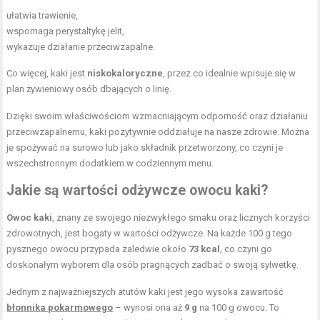
ułatwia trawienie,
wspomaga perystaltykę jelit,
wykazuje
działanie przeciwzapalne
.
Co więcej, kaki jest
niskokaloryczne
, przez co idealnie wpisuje się w
plan żywieniowy osób dbających o linię.
Dzięki swoim właściwościom wzmacniającym odporność oraz działaniu
przeciwzapalnemu, kaki pozytywnie oddziałuje na nasze zdrowie. Można
je spożywać na surowo lub jako składnik przetworzony, co czyni je
wszechstronnym dodatkiem w codziennym menu.
Jakie są wartości odżywcze owocu kaki?
Owoc kaki
, znany ze swojego niezwykłego smaku oraz licznych korzyści
zdrowotnych, jest bogaty w wartości odżywcze. Na każde 100 g tego
pysznego owocu przypada zaledwie około
73 kcal
, co czyni go
doskonałym wyborem dla osób pragnących zadbać o swoją sylwetkę.
Jednym z najważniejszych atutów kaki jest jego wysoka zawartość
błonnika pokarmowego
– wynosi ona aż
9 g
na 100 g owocu. To