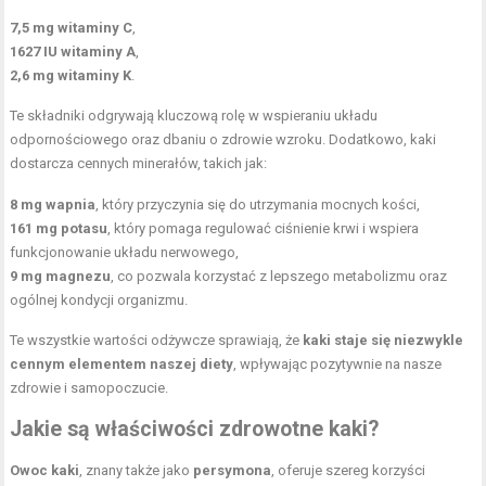
7,5 mg witaminy C
,
1627 IU witaminy A
,
2,6 mg
witaminy K
.
Te składniki odgrywają kluczową rolę w wspieraniu układu
odpornościowego oraz dbaniu o zdrowie wzroku. Dodatkowo, kaki
dostarcza cennych minerałów, takich jak:
8 mg wapnia
, który przyczynia się do utrzymania mocnych kości,
161 mg potasu
, który pomaga regulować ciśnienie krwi i wspiera
funkcjonowanie układu nerwowego,
9 mg magnezu
, co pozwala korzystać z lepszego metabolizmu oraz
ogólnej kondycji organizmu.
Te wszystkie wartości odżywcze sprawiają, że
kaki staje się niezwykle
cennym elementem naszej diety
, wpływając pozytywnie na nasze
zdrowie i samopoczucie.
Jakie są właściwości zdrowotne kaki?
Owoc kaki
, znany także jako
persymona
, oferuje szereg korzyści