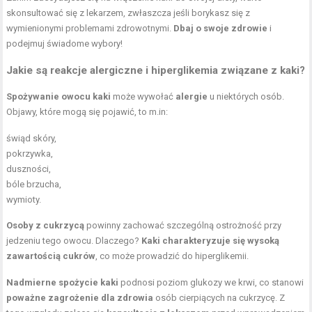
skonsultować się z lekarzem, zwłaszcza jeśli borykasz się z
wymienionymi problemami zdrowotnymi.
Dbaj o swoje zdrowie
i
podejmuj świadome wybory!
Jakie są reakcje alergiczne i hiperglikemia związane z kaki?
Spożywanie owocu kaki
może wywołać
alergie
u niektórych osób.
Objawy, które mogą się pojawić, to m.in:
świąd skóry,
pokrzywka,
duszności,
bóle brzucha,
wymioty.
Osoby z cukrzycą
powinny zachować szczególną ostrożność przy
jedzeniu tego owocu. Dlaczego?
Kaki charakteryzuje się wysoką
zawartością cukrów
, co może prowadzić do hiperglikemii.
Nadmierne spożycie kaki
podnosi poziom glukozy we krwi, co stanowi
poważne zagrożenie dla zdrowia
osób cierpiących na cukrzycę. Z