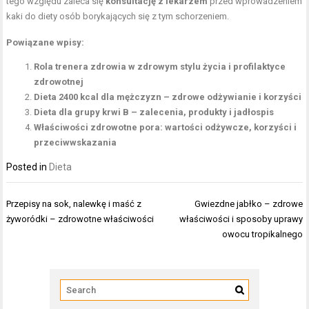
tego względu zaleca się
konsultację z lekarzem
przed wprowadzeniem
kaki do diety osób borykających się z tym schorzeniem.
Powiązane wpisy:
Rola trenera zdrowia w zdrowym stylu życia i profilaktyce
zdrowotnej
Dieta 2400 kcal dla mężczyzn – zdrowe odżywianie i korzyści
Dieta dla grupy krwi B – zalecenia, produkty i jadłospis
Właściwości zdrowotne pora: wartości odżywcze, korzyści i
przeciwwskazania
Posted in
Dieta
Nawigacja
Przepisy na sok, nalewkę i maść z
Gwiezdne jabłko – zdrowe
wpisu
żyworódki – zdrowotne właściwości
właściwości i sposoby uprawy
owocu tropikalnego