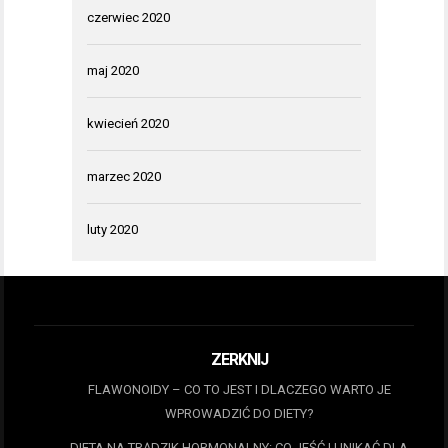
czerwiec 2020
maj 2020
kwiecień 2020
marzec 2020
luty 2020
ZERKNIJ
FLAWONOIDY – CO TO JEST I DLACZEGO WARTO JE
WPROWADZIĆ DO DIETY?
DIETA NA TRĄDZIK HORMONALNY: CO JEŚĆ I UNIKAĆ DLA