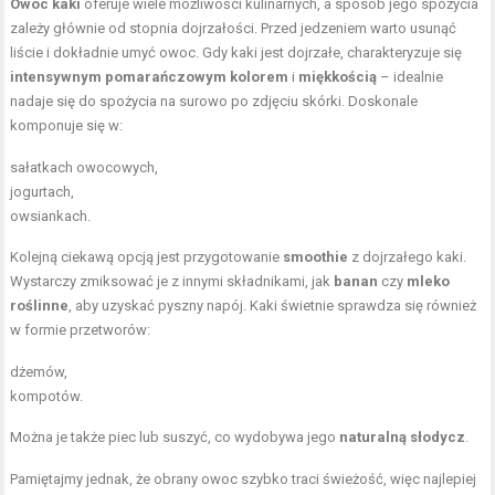
Owoc kaki
oferuje wiele możliwości kulinarnych, a sposób jego spożycia
zależy głównie od stopnia dojrzałości. Przed jedzeniem warto usunąć
liście i dokładnie umyć owoc. Gdy kaki jest dojrzałe, charakteryzuje się
intensywnym pomarańczowym kolorem
i
miękkością
– idealnie
nadaje się do spożycia na surowo po zdjęciu skórki. Doskonale
komponuje się w:
sałatkach owocowych,
jogurtach,
owsiankach.
Kolejną ciekawą opcją jest przygotowanie
smoothie
z dojrzałego kaki.
Wystarczy zmiksować je z innymi składnikami, jak
banan
czy
mleko
roślinne
, aby uzyskać pyszny napój. Kaki świetnie sprawdza się również
w formie przetworów:
dżemów,
kompotów.
Można je także piec lub suszyć, co wydobywa jego
naturalną słodycz
.
Pamiętajmy jednak, że obrany owoc szybko traci świeżość, więc najlepiej