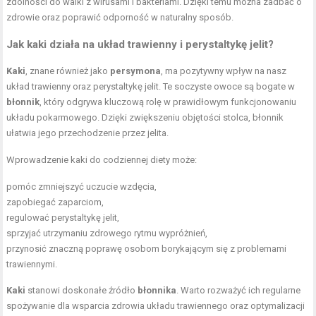
zdolności do walki z wirusami i bakteriami. Dzięki temu można zadbać o
zdrowie oraz poprawić odporność w naturalny sposób.
Jak kaki działa na układ trawienny i perystaltykę jelit?
Kaki
, znane również jako
persymona
, ma pozytywny wpływ na nasz
układ trawienny oraz perystaltykę jelit. Te soczyste owoce są bogate w
błonnik
, który odgrywa kluczową rolę w prawidłowym funkcjonowaniu
układu pokarmowego. Dzięki zwiększeniu objętości stolca, błonnik
ułatwia jego przechodzenie przez jelita.
Wprowadzenie kaki do codziennej diety może:
pomóc zmniejszyć uczucie wzdęcia,
zapobiegać zaparciom,
regulować perystaltykę jelit,
sprzyjać utrzymaniu zdrowego rytmu wypróżnień,
przynosić znaczną poprawę osobom borykającym się z problemami
trawiennymi.
Kaki
stanowi doskonałe źródło
błonnika
. Warto rozważyć ich regularne
spożywanie dla wsparcia zdrowia układu trawiennego oraz optymalizacji