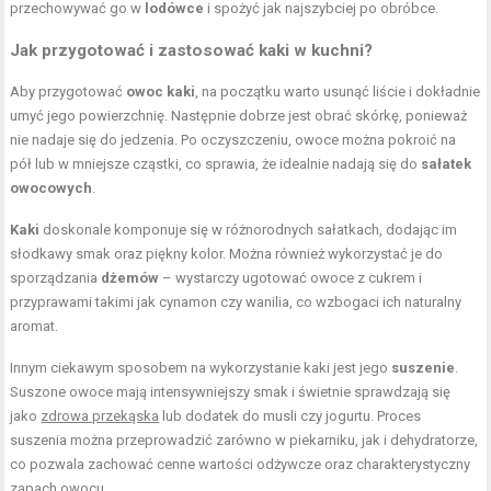
przechowywać go w
lodówce
i spożyć jak najszybciej po obróbce.
Jak przygotować i zastosować kaki w kuchni?
Aby przygotować
owoc kaki
, na początku warto usunąć liście i dokładnie
umyć jego powierzchnię. Następnie dobrze jest obrać skórkę, ponieważ
nie nadaje się do jedzenia. Po oczyszczeniu, owoce można pokroić na
pół lub w mniejsze cząstki, co sprawia, że idealnie nadają się do
sałatek
owocowych
.
Kaki
doskonale komponuje się w różnorodnych sałatkach, dodając im
słodkawy smak oraz piękny kolor. Można również wykorzystać je do
sporządzania
dżemów
– wystarczy ugotować owoce z cukrem i
przyprawami takimi jak cynamon czy wanilia, co wzbogaci ich naturalny
aromat.
Innym ciekawym sposobem na wykorzystanie kaki jest jego
suszenie
.
Suszone owoce mają intensywniejszy smak i świetnie sprawdzają się
jako
zdrowa przekąska
lub dodatek do musli czy jogurtu. Proces
suszenia można przeprowadzić zarówno w piekarniku, jak i dehydratorze,
co pozwala zachować cenne wartości odżywcze oraz charakterystyczny
zapach owocu.