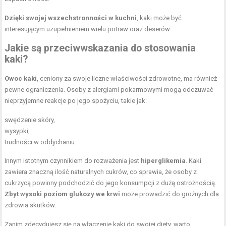
Dzięki swojej wszechstronności w kuchni
, kaki może być
interesującym uzupełnieniem wielu potraw oraz deserów.
Jakie są przeciwwskazania do stosowania
kaki?
Owoc kaki
, ceniony za swoje liczne właściwości zdrowotne, ma również
pewne ograniczenia. Osoby z alergiami pokarmowymi mogą odczuwać
nieprzyjemne reakcje po jego spożyciu, takie jak:
swędzenie skóry,
wysypki,
trudności w oddychaniu.
Innym istotnym czynnikiem do rozważenia jest
hiperglikemia
. Kaki
zawiera znaczną ilość naturalnych cukrów, co sprawia, że osoby z
cukrzycą powinny podchodzić do jego konsumpcji z dużą ostrożnością.
Zbyt wysoki poziom glukozy we krwi
może prowadzić do groźnych dla
zdrowia skutków.
Zanim zdecydujesz się na włączenie kaki do swojej diety, warto