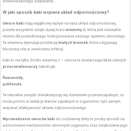
zrównoważonego odżywiania.
W jaki sposób kaki wspiera układ odpornościowy?
Owoce kaki
mają wyjątkowy wpływ na nasz układ odpornościowy,
przede wszystkim dzięki dużej ilości
witaminy C
, która jest niezwykle
istotna dla prawidłowego funkcjonowania naszego systemu obronnego.
Ta witamina stymuluje produkcję
białych krwinek
, które odgrywają
kluczową rolę w zwalczaniu infekcji.
Kaki to nie tylko źródło witaminy C – owoce te dostarczają także cennych
przeciwutleniaczy
, takich jak:
flawonoidy
,
polifenole
.
Te naturalne związki charakteryzują się działaniem przeciwzapalnym, co
może pomóc w redukcji stanów zapalnych w organizmie i tym samym
wspierać efektywność układu odpornościowego.
Wprowadzenie owoców kaki
do codziennej diety to prosty sposób na
wzmocnienie mechanizmów obronnych organizmu oraz zwiększenie jego