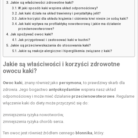
Jakie są właściwości zdrowotne kaki?
W jaki sposób kaki wspiera układ odpornościowy?
Jak kaki działa na układ trawienny i perystaltykę jelit?
Jakie korzyści dla układu krążenia i ciśnienia krwi niesie ze sobą kaki?
Jak kaki wpływa na profilaktykę nowotworową i jakie ma działanie
przeciwnowotworowe?
Jak spożywać owoc kaki?
Jak przygotować i zastosować kaki w kuchni?
Jakie są przeciwwskazania do stosowania kaki?
Jakie są reakcje alergiczne i hiperglikemia związane z kaki?
Jakie są właściwości i korzyści zdrowotne
owocu kaki?
Owoc kaki
, znany również jako
persymona
, to prawdziwy skarb dla
zdrowia. Jego bogactwo
antyoksydantów
wspiera nasz układ
odpornościowy i może mieć działanie
przeciwnowotworowe
. Regularne
włączenie kaki do diety może przyczynić się do:
zmniejszenia ryzyka nowotworów,
zmniejszenia ryzyka chorób serca.
Ten owoc jest również źródłem cennego
błonnika
, który: