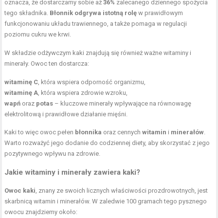
oznacza, że dostarczamy sobie aż
36%
zalecanego dziennego spożycia
tego składnika.
Błonnik odgrywa istotną rolę
w prawidłowym
funkcjonowaniu układu trawiennego, a także pomaga w regulacji
poziomu cukru we krwi.
W składzie odżywczym kaki znajdują się również ważne witaminy i
minerały. Owoc ten dostarcza:
witaminę C
, która wspiera odporność organizmu,
witaminę A
, która wspiera zdrowie wzroku,
wapń
oraz
potas
– kluczowe minerały wpływające na równowagę
elektrolitową i prawidłowe działanie mięśni.
Kaki to więc owoc pełen
błonnika
oraz cennych
witamin
i
minerałów
.
Warto rozważyć jego dodanie do codziennej diety, aby skorzystać z jego
pozytywnego wpływu na zdrowie.
Jakie witaminy i minerały zawiera kaki?
Owoc kaki
, znany ze swoich licznych właściwości prozdrowotnych, jest
skarbnicą witamin i minerałów. W zaledwie 100 gramach tego pysznego
owocu znajdziemy około: