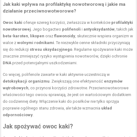
Jak kaki wpływa na profilaktykę nowotworową i jakie ma
działanie przeciwnowotworowe?
Owoc kaki
oferuje szereg korzyści, zwłaszcza w kontekście
profilaktyki
nowotworowej
. Jego bogactwo
polifenoli
i
antyoksydantów
, takich jak
beta-karoten
,
likopen
oraz
flawonoidy
, skutecznie wspiera organizm w
walce z
wolnymi rodnikami
. Te niezwykle cenne składniki przyczyniają
się do redukcji
stresu oksydacyjnego
. Regularne spożywanie kaki może
znacznie zmniejszyć ryzyko wystąpienia nowotworów, dzięki ochronie
DNA
przed potencjalnymi uszkodzeniami.
Co więcej, polifenole zawarte w kaki aktywnie uczestniczą w
detoksykacji organizmu
. Zwiększają one efektywność
enzymów
wątrobowych
, co przynosi korzyści zdrowotne. Przeciwnowotworowe
właściwości tego owocu sprawiają, że jest on wartościowym dodatkiem
do codziennej diety. Włączenie kaki do posiłków nie tylko sprzyja
poprawie ogólnego stanu zdrowia, ale także wzmacnia
układ
odpornościowy
.
Jak spożywać owoc kaki?