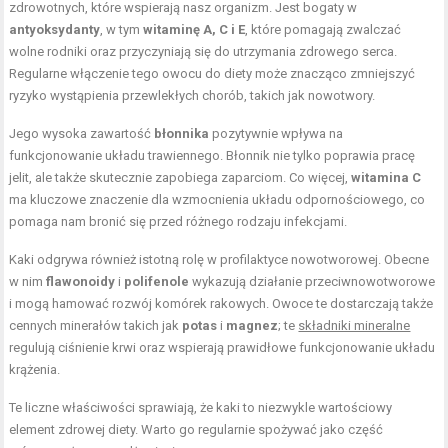
zdrowotnych, które wspierają nasz organizm. Jest bogaty w
antyoksydanty
, w tym
witaminę A, C i E
, które pomagają zwalczać
wolne rodniki oraz przyczyniają się do utrzymania zdrowego serca.
Regularne włączenie tego owocu do diety może znacząco zmniejszyć
ryzyko wystąpienia przewlekłych chorób, takich jak nowotwory.
Jego wysoka zawartość
błonnika
pozytywnie wpływa na
funkcjonowanie układu trawiennego. Błonnik nie tylko poprawia pracę
jelit, ale także skutecznie zapobiega zaparciom. Co więcej,
witamina C
ma kluczowe znaczenie dla wzmocnienia układu odpornościowego, co
pomaga nam bronić się przed różnego rodzaju infekcjami.
Kaki odgrywa również istotną rolę w profilaktyce nowotworowej. Obecne
w nim
flawonoidy
i
polifenole
wykazują działanie przeciwnowotworowe
i mogą hamować rozwój komórek rakowych. Owoce te dostarczają także
cennych minerałów takich jak
potas
i
magnez
; te
składniki mineralne
regulują ciśnienie krwi oraz wspierają prawidłowe funkcjonowanie układu
krążenia.
Te liczne właściwości sprawiają, że kaki to niezwykle wartościowy
element zdrowej diety. Warto go regularnie spożywać jako część