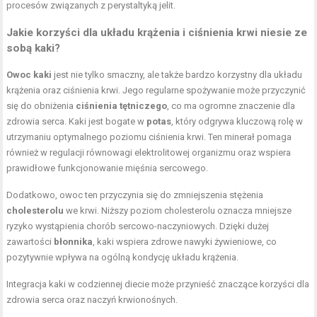
procesów związanych z perystaltyką jelit.
Jakie korzyści dla układu krążenia i ciśnienia krwi niesie ze
sobą kaki?
Owoc kaki
jest nie tylko smaczny, ale także bardzo korzystny dla układu
krążenia oraz ciśnienia krwi. Jego regularne spożywanie może przyczynić
się do obniżenia
ciśnienia tętniczego
, co ma ogromne znaczenie dla
zdrowia serca. Kaki jest bogate w
potas
, który odgrywa kluczową rolę w
utrzymaniu optymalnego poziomu ciśnienia krwi. Ten minerał pomaga
również w regulacji równowagi elektrolitowej organizmu oraz wspiera
prawidłowe funkcjonowanie mięśnia sercowego.
Dodatkowo, owoc ten przyczynia się do zmniejszenia stężenia
cholesterolu
we krwi. Niższy poziom cholesterolu oznacza mniejsze
ryzyko wystąpienia chorób sercowo-naczyniowych. Dzięki dużej
zawartości
błonnika
, kaki wspiera zdrowe nawyki żywieniowe, co
pozytywnie wpływa na ogólną kondycję układu krążenia.
Integracja kaki w codziennej diecie może przynieść znaczące korzyści dla
zdrowia serca oraz naczyń krwionośnych.