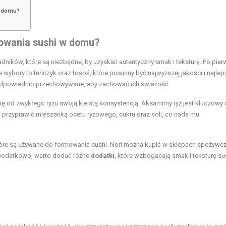
w domu?
towania sushi w domu?
dników, które są niezbędne, by uzyskać autentyczny smak i teksturę. Po pier
wybory to tuńczyk oraz łosoś, które powinny być najwyższej jakości i najlepi
odpowiednio przechowywane, aby zachować ich świeżość.
 się od zwykłego ryżu swoją kleistą konsystencją. Aksamitny ryż jest kluczowy 
i przyprawić mieszanką ocetu ryżowego, cukru oraz soli, co nada mu
tóre są używane do formowania sushi. Nori można kupić w sklepach spożywcz
 Dodatkowo, warto dodać różne
dodatki
, które wzbogacają smak i teksturę su