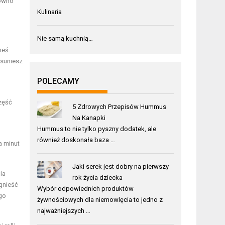
równo
Kulinaria
Nie samą kuchnią…
neś
usuniesz
POLECAMY
zęść
5 Zdrowych Przepisów Hummus
Na Kanapki
Hummus to nie tylko pyszny dodatek, ale
również doskonała baza …
a minut
Jaki serek jest dobry na pierwszy
ia
rok życia dziecka
zgnieść
Wybór odpowiednich produktów
ego
żywnościowych dla niemowlęcia to jedno z
najważniejszych …