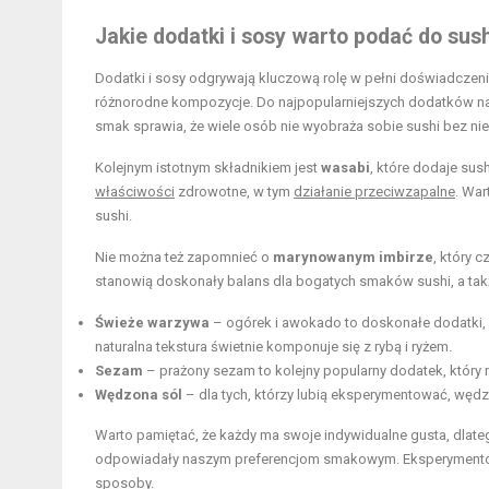
Jakie dodatki i sosy warto podać do sus
Dodatki i sosy odgrywają kluczową rolę w pełni doświadcze
różnorodne kompozycje. Do najpopularniejszych dodatków n
smak sprawia, że wiele osób nie wyobraża sobie sushi bez ni
Kolejnym istotnym składnikiem jest
wasabi
, które dodaje sus
właściwości
zdrowotne, w tym
działanie przeciwzapalne
. Wa
sushi.
Nie można też zapomnieć o
marynowanym imbirze
, który 
stanowią doskonały balans dla bogatych smaków sushi, a tak
Świeże warzywa
– ogórek i awokado to doskonałe dodatki, k
naturalna tekstura świetnie komponuje się z rybą i ryżem.
Sezam
– prażony sezam to kolejny popularny dodatek, który 
Wędzona sól
– dla tych, którzy lubią eksperymentować, wę
Warto pamiętać, że każdy ma swoje indywidualne gusta, dlate
odpowiadały naszym preferencjom smakowym. Eksperymentowa
sposoby.