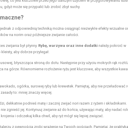
jowej, co jest kluczowe przed jego dalszym użyciem w przygotowywaniu sushi
ku, gdyż może się przypalić lub zrobić zbyt suchy.
 smaczne?
ki, jednak z odpowiednią techniką można osiągnąć niezwykłe efekty wizualne o
ków na norim oraz późniejsze zwijanie całości.
es zwijania był płynny.
Rybę, warzywa oraz inne dodatki
należy pokroić w
kleisty, aby dobrze przylegał.
usowej, błyszcząca stroną do dołu. Następnie przy użyciu mokrych rąk rozłó
ca na górze. Równomierne rozłożenie ryżu jest kluczowe, aby wszystkie kawa
wokado, ogórka, surowej ryby lub krewetek. Pamiętaj, aby nie przeładować ro
zasady to: mniej znaczy więcej.
i, delikatnie podnieś matę i zacznij zwijać nori razem z ryżem i składnikami.
 nie zgnieść jej. Kontynuuj zwijanie aż do końca, używając maty, aby nadać rol
rojenia i odczekaj kilka chwil, aby ryż mógł się lepiej związać.
talerzu z pewnością zrobi wrażenie na Twoich gościach. Pamiętaj, że praktyka