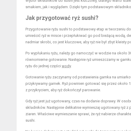
Wybór składników do sushi jest kluczowy, dlatego warto sta
smakiem, jak i wyglądem. Dzięki tym podstawowym składni
Jak przygotować ryż sushi?
Przygotowanie ryżu sushi to podstawowy etap w tworzeniu do
umieścić ryż w misce i przepłukiwać go pod bieżącą wodą, del
nadmiar skrobi, co jest kluczowe, aby ryż nie był zbyt kleisty 
Po wypłukaniu ryżu, należy go namoczyć w wodzie na około 30
równomierne gotowanie. Następnie ryż umieszczamy w garnku 
ryżu do jednej części
wody
.
Gotowanie ryżu zaczynamy od postawienia garnka na umiarko
przykrywamy garnek. Ryż powinien gotować się przez około 12-
z przykryciem, aby ryż dokończył parowanie.
Gdy ryż jest już ugotowany, czas na dodanie doprawy. W osobn
składników. Następnie delikatnie wymieszaj ugotowany ryż z p
ziaren. Właściwe wymieszanie sprawi, że ryż nabierze charakt
sushi.