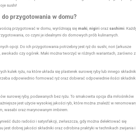
oje sushi!
hi do przygotowania w domu?
twością przygotować w domu, wyróżniają się
maki
,
nigiri
oraz
sashimi
. Każd
rzygotowania, co czyni je idealnymi do domowych prób kulinarnych.
ranych opcji. Do ich przygotowania potrzebny jest ryż do sushi, nori (arkusze
, awokado czy ogórek. Maki można tworzyć w różnych wariantach, zarówno z
łych kulek ryżu, na które układa się plasterek surowej ryby lub innego składnik
 trzeba odpowiednio formować ryż oraz dobierać odpowiednie ilości składni
erków surowej ryby, podawanych bez ryżu. To smakowita opcja dla miłośników
żniejsze jest użycie wysokiej jakości ryb, które można znaleźć w renomowa
ym, wasabi oraz marynowanym imbirem.
nieść dużo radości i satysfakcji, zwłaszcza, gdy można delektować się
est dobrej jakości składniki oraz odrobina praktyki w technikach zwijania i