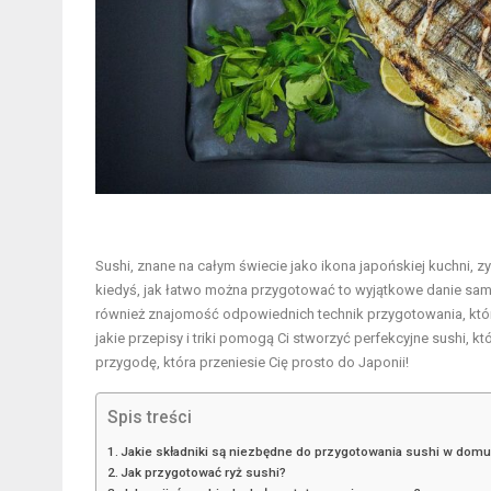
Sushi, znane na całym świecie jako ikona japońskiej kuchni, 
kiedyś, jak łatwo można przygotować to wyjątkowe danie samo
również znajomość odpowiednich technik przygotowania, któr
jakie przepisy i triki pomogą Ci stworzyć perfekcyjne sushi, któ
przygodę, która przeniesie Cię prosto do Japonii!
Spis treści
Jakie składniki są niezbędne do przygotowania sushi w dom
Jak przygotować ryż sushi?