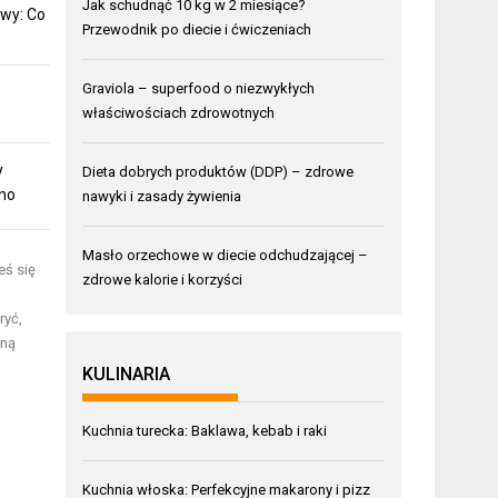
Jak schudnąć 10 kg w 2 miesiące?
wy: Co
Przewodnik po diecie i ćwiczeniach
Graviola – superfood o niezwykłych
właściwościach zdrowotnych
y
Dieta dobrych produktów (DDP) – zdrowe
mno
nawyki i zasady żywienia
Masło orzechowe w diecie odchudzającej –
eś się
zdrowe kalorie i korzyści
ryć,
rną
KULINARIA
Kuchnia turecka: Baklawa, kebab i raki
Kuchnia włoska: Perfekcyjne makarony i pizz