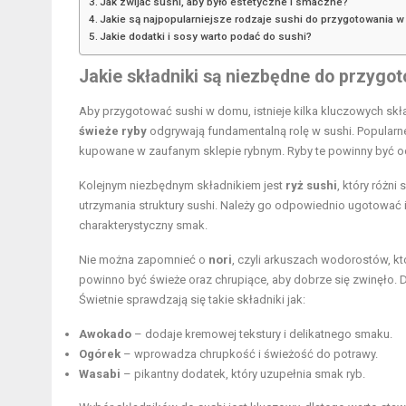
Jak zwijać sushi, aby było estetyczne i smaczne?
Jakie są najpopularniejsze rodzaje sushi do przygotowania 
Jakie dodatki i sosy warto podać do sushi?
Jakie składniki są niezbędne do przygo
Aby przygotować sushi w domu, istnieje kilka kluczowych skła
świeże ryby
odgrywają fundamentalną rolę w sushi. Popularne 
kupowane w zaufanym sklepie rybnym. Ryby te powinny być 
Kolejnym niezbędnym składnikiem jest
ryż sushi
, który różni
utrzymania struktury sushi. Należy go odpowiednio ugotować 
charakterystyczny smak.
Nie można zapomnieć o
nori
, czyli arkuszach wodorostów, k
powinno być świeże oraz chrupiące, aby dobrze się zwinęło.
Świetnie sprawdzają się takie składniki jak:
Awokado
– dodaje kremowej tekstury i delikatnego smaku.
Ogórek
– wprowadza chrupkość i świeżość do potrawy.
Wasabi
– pikantny dodatek, który uzupełnia smak ryb.