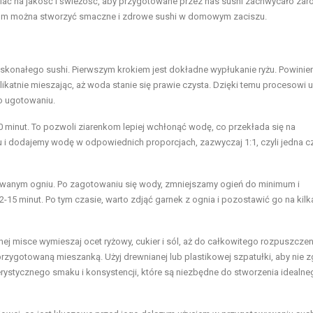
wiać na jakość i świeżość, aby przygotowane przez nas sushi zachwycało za
kom można stworzyć smaczne i zdrowe sushi w domowym zaciszu.
skonałego sushi. Pierwszym krokiem jest dokładne wypłukanie ryżu. Powinie
ikatnie mieszając, aż woda stanie się prawie czysta. Dzięki temu procesowi 
po ugotowaniu.
 minut. To pozwoli ziarenkom lepiej wchłonąć wodę, co przekłada się na
i dodajemy wodę w odpowiednich proporcjach, zazwyczaj 1:1, czyli jedna c
wanym ogniu. Po zagotowaniu się wody, zmniejszamy ogień do minimum i
15 minut. Po tym czasie, warto zdjąć garnek z ognia i pozostawić go na kilk
ej misce wymieszaj ocet ryżowy, cukier i sól, aż do całkowitego rozpuszczen
rzygotowaną mieszanką. Użyj drewnianej lub plastikowej szpatułki, aby nie 
erystycznego smaku i konsystencji, które są niezbędne do stworzenia idealn