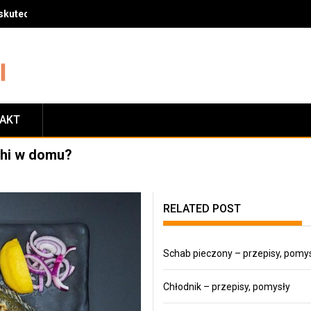
skuteczny sposób na zrzucenie wagi
TAKT
shi w domu?
RELATED POST
Schab pieczony – przepisy, pomy
Chłodnik – przepisy, pomysły