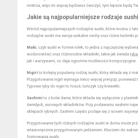
mistrza, więc im więcej będziesz ćwiczyć, tym lepsze będą Tw
Jakie są najpopularniejsze rodzaje sus
Wśród najpopularniejszych rodzajów sushi, które można z ła
rodzajów sushi ma swoje unikalne cechy oraz różne techniki p
Maki
, czyli sushi w formie rolek, to jedna z najczęściej wybie
wodorostów) oraz różnorodne składniki, takie jak świeża
ryba
jak i warzywami, co daje ogromne możliwości kompozycyjne.
Nigiri
to kolejny popularny rodzaj sushi, który składa się z ma
Przygotowanie nigiri wymaga nieco więcej precyzji, ponieważ
Typowe ryby do nigiri to łosoś, tuńczyk czy krewetki.
Sashimi
to z kolei danie, które składa się wyłącznie z plast
świeżych, surowych składników. Przy podawaniu sashimi najwa
sklepach rybnych. Sashimi często podaje się z sosem sojow
Przygotowanie tych różnych rodzajów sushi w domu może przy
własnoręcznie przygotowanym jedzeniem. Kluczem do sukcesu j
formowania sushi.