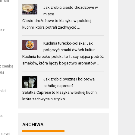
 rolli
Jak zrobić ciasto drożdżowe w
misce
Ciasto drożdżowe to klasyka w polskiej
kuchni, która potrafi zachwycić …
raz
Kuchnia turecko-polska: Jak
połączyć smaki dwóch kultur
Kuchnia turecko-polska to fascynująca podróż
smaków, która łączy bogactwo aromatów …
ż cienką
łki
Jak zrobić pyszną i kolorową
sałatkę caprese?
lki,
Sałatka Caprese to klasyka włoskiej kuchni,
która zachwyca nie tylko …
ce
ARCHIWA
 czyni