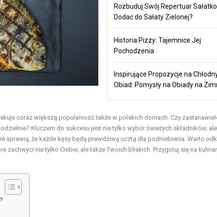
Rozbuduj Swój Repertuar Sałatko
Dodać do Sałaty Zielonej?
Historia Pizzy: Tajemnice Jej
Pochodzenia
Inspirujące Propozycje na Chłodn
Obiad: Pomysły na Obiady na Zi
zyskuje coraz większą popularność także w polskich domach. Czy zastanawiał
dzielnie? Kluczem do sukcesu jest nie tylko wybór świeżych składników, ale
e sprawią, że każde kęsy będą prawdziwą ucztą dla podniebienia. Warto odk
re zachwyci nie tylko Ciebie, ale także Twoich bliskich. Przygotuj się na kulina
u?