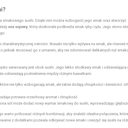
hi?
nia smakowego sushi. Dzięki nim można wzbogacić jego smak oraz stworzyć
ależy
sos sojowy
, który doskonale podkreśla smak ryby i ryżu. Jego słono-sł
ego.
hi charakterystycznej ostrości. Wasabi nie tylko wpływa na smak, ale również
rto jednak stosować go z umiarem, aby nie zdominował delikatnych nut sma
często serwowany jest obok sushi. Jego lekko słodkawy smak i odświeżająca 
że odświeżają podniebienie między różnymi kawałkami.
tóre nie tylko wzbogacają smak, ale także dodają chrupkości i świeżości. Ic
nadaje potrawie orzechowy aromat i chrupkość.
dzona sól może dodać nowy wymiar smakowy do sushi, wprowadzając głębsze
go warto próbować różnych kombinacji, aby znaleźć idealne połączenia, któr
nie z dodatkami pozwala odkrywać nowe smaki i cieszyć się sushi na róż