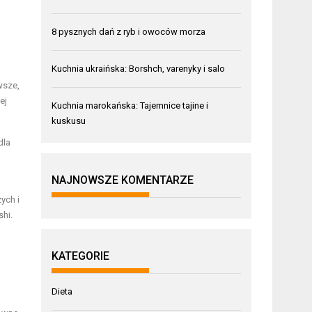
8 pysznych dań z ryb i owoców morza
Kuchnia ukraińska: Borshch, varenyky i salo
wsze,
ej
Kuchnia marokańska: Tajemnice tajine i
kuskusu
dla
NAJNOWSZE KOMENTARZE
ych i
shi.
KATEGORIE
Dieta