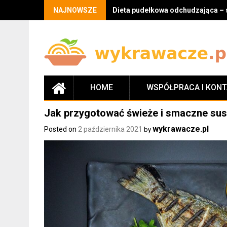
Skip
NAJNOWSZE
Dieta pudełkowa odchudzająca – 
to
content
HOME
WSPÓŁPRACA I KON
Jak przygotować świeże i smaczne su
wykrawacze.pl
Posted on
2 października 2021
by