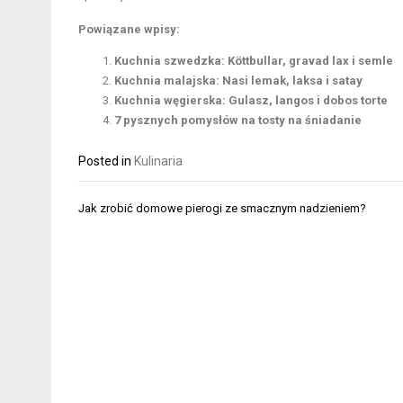
Powiązane wpisy:
Kuchnia szwedzka: Köttbullar, gravad lax i semle
Kuchnia malajska: Nasi lemak, laksa i satay
Kuchnia węgierska: Gulasz, langos i dobos torte
7 pysznych pomysłów na tosty na śniadanie
Posted in
Kulinaria
Nawigacja
Jak zrobić domowe pierogi ze smacznym nadzieniem?
wpisu