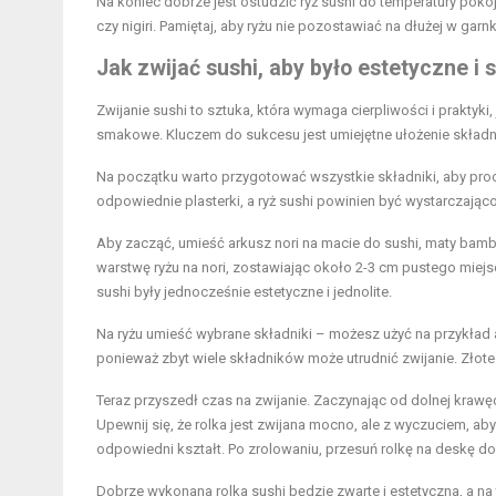
Na koniec dobrze jest ostudzić ryż sushi do temperatury poko
czy nigiri. Pamiętaj, aby ryżu nie pozostawiać na dłużej w garn
Jak zwijać sushi, aby było estetyczne i
Zwijanie sushi to sztuka, która wymaga cierpliwości i prakty
smakowe. Kluczem do sukcesu jest umiejętne ułożenie składni
Na początku warto przygotować wszystkie składniki, aby proc
odpowiednie plasterki, a ryż sushi powinien być wystarczająco 
Aby zacząć, umieść arkusz nori na macie do sushi, maty bamb
warstwę ryżu na nori, zostawiając około 2-3 cm pustego miejs
sushi były jednocześnie estetyczne i jednolite.
Na ryżu umieść wybrane składniki – możesz użyć na przykład a
ponieważ zbyt wiele składników może utrudnić zwijanie. Złote 
Teraz przyszedł czas na zwijanie. Zaczynając od dolnej krawędz
Upewnij się, że rolka jest zwijana mocno, ale z wyczuciem, aby
odpowiedni kształt. Po zrolowaniu, przesuń rolkę na deskę do k
Dobrze wykonana rolka sushi będzie zwarte i estetyczna, a na 