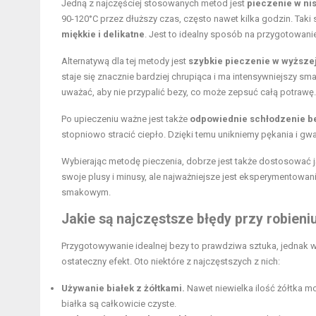
Jedną z najczęściej stosowanych metod jest
pieczenie w ni
90-120°C przez dłuższy czas, często nawet kilka godzin. Tak
miękkie i delikatne
. Jest to idealny sposób na przygotowanie
Alternatywą dla tej metody jest
szybkie pieczenie w wyższe
staje się znacznie bardziej chrupiąca i ma intensywniejszy s
uważać, aby nie przypalić bezy, co może zepsuć całą potrawę.
Po upieczeniu ważne jest także
odpowiednie schłodzenie b
stopniowo stracić ciepło. Dzięki temu unikniemy pękania i gwa
Wybierając metodę pieczenia, dobrze jest także dostosować j
swoje plusy i minusy, ale najważniejsze jest eksperymentowa
smakowym.
Jakie są najczęstsze błędy przy robieni
Przygotowywanie idealnej bezy to prawdziwa sztuka, jednak 
ostateczny efekt. Oto niektóre z najczęstszych z nich:
Używanie białek z żółtkami.
Nawet niewielka ilość żółtka moż
białka są całkowicie czyste.