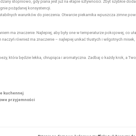
zany stopniowo, gdy piana jest już na etapie sztywności. Zbyt szybkie doda
gnie pożądanej konsystencji.
stabilnych warunków do pieczenia. Otwarcie piekarnika wpuszcza zimne powi
niem ma znaczenie. Najlepiej, aby były one w temperaturze pokojowej, co uł
aczyń również ma znaczenie – najlepiej unikać tłustych i wilgotnych misek,
zy, która będzie lekka, chrupiąca i aromatyczna. Zadbaj o każdy krok, a Two
ie kuchennej
kowe przyjemności