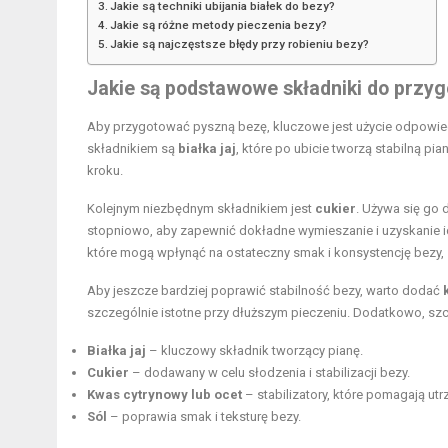
Jakie są techniki ubijania białek do bezy?
Jakie są różne metody pieczenia bezy?
Jakie są najczęstsze błędy przy robieniu bezy?
Jakie są podstawowe składniki do przy
Aby przygotować pyszną bezę, kluczowe jest użycie odpowiedn
składnikiem są
białka jaj
, które po ubicie tworzą stabilną pi
kroku.
Kolejnym niezbędnym składnikiem jest
cukier
. Używa się go 
stopniowo, aby zapewnić dokładne wymieszanie i uzyskanie i
które mogą wpłynąć na ostateczny smak i konsystencję bezy, 
Aby jeszcze bardziej poprawić stabilność bezy, warto dodać
szczególnie istotne przy dłuższym pieczeniu. Dodatkowo, sz
Białka jaj
– kluczowy składnik tworzący pianę.
Cukier
– dodawany w celu słodzenia i stabilizacji bezy.
Kwas cytrynowy lub ocet
– stabilizatory, które pomagają ut
Sól
– poprawia smak i teksturę bezy.