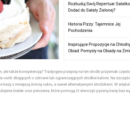
Rozbuduj Swój Repertuar Sałatko
Dodać do Sałaty Zielonej?
Historia Pizzy: Tajemnice Jej
Pochodzenia
Inspirujące Propozycje na Chłodn
Obiad: Pomysły na Obiady na Zi
m, ale także konsystencją? Tradycyjne przepisy na ten słodki przysmak częst
a osób dbających o zdrowie lub ograniczających słodkie kalorie. Na szczęśc
 bezy z mniejszą ilością cukru, a nawet alternatywnymi słodzikami. W artyku
ubijania białek oraz pieczenia, które pomogą Ci stworzyć pyszną bezę bez w