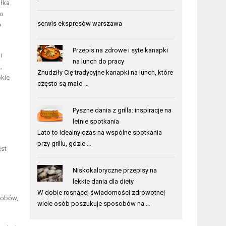
ałka
to
serwis ekspresów warszawa
e
Przepis na zdrowe i syte kanapki
i
na lunch do pracy
,
Znudziły Cię tradycyjne kanapki na lunch, które
bkie
często są mało …
Pyszne dania z grilla: inspiracje na
letnie spotkania
Lato to idealny czas na wspólne spotkania
przy grillu, gdzie …
est
Niskokaloryczne przepisy na
lekkie dania dla diety
W dobie rosnącej świadomości zdrowotnej
sobów,
wiele osób poszukuje sposobów na …