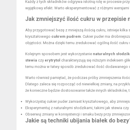
Każdy z tych składników odgrywa istotną rolę w procesie przy
wyjątkowy efekt. Warto eksperymentować z różnymi wersjami 
Jak zmniejszyć ilość cukru w przepisie 
Aby przygotować bezę z mniejszą ilością cukru, istnieje kil
kryształowego
cukrem pudrem
. Cukier puder ma drobniejsz
objętości. Można dzięki temu zredukować ogólną ilość cukru 
Kolejnym sposobem jest wykorzystanie
naturalnych słodzi
stewia
czy
erytrytol
charakteryzują się niższym indeksem gl
temu można w łatwy sposób zredukować ilość dodawanego cuk
Warto również pamiętać, że podczas próby zmniejszenia ilości
Dlatego zaleca się rozpocząć od niewielkiej zmiany, na przykła
że konieczne będzie dostosowanie także innych składników, ta
Wykorzystaj cukier puder zamiast kryształowego, aby zmniejs
Eksperymentuj z naturalnymi słodzikami, takimi jak stewia czy e
Obserwuj zmiany w konsystencji i smaku bezy przy zmniejszone
Jakie są techniki ubijania białek do bezy