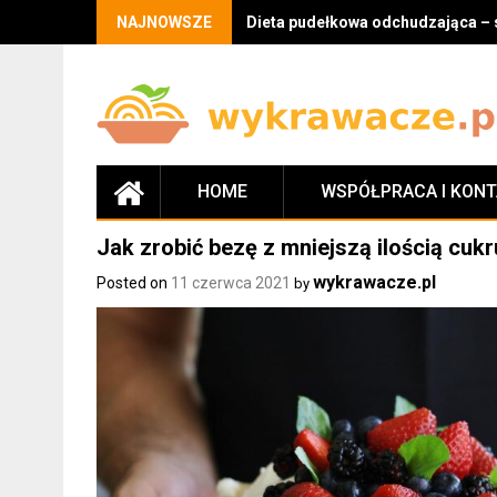
Skip
NAJNOWSZE
Dieta pudełkowa odchudzająca – 
to
content
HOME
WSPÓŁPRACA I KON
Jak zrobić bezę z mniejszą ilością cukr
wykrawacze.pl
Posted on
11 czerwca 2021
by