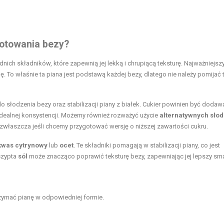
gotowania bezy?
ich składników, które zapewnią jej lekką i chrupiącą teksturę. Najważniejs
anę. To właśnie ta piana jest podstawą każdej bezy, dlatego nie należy pomijać
do słodzenia bezy oraz stabilizacji piany z białek. Cukier powinien być dodaw
dealnej konsystencji. Możemy również rozważyć użycie
alternatywnych sło
zwłaszcza jeśli chcemy przygotować wersję o niższej zawartości cukru.
kwas cytrynowy
lub
ocet
. Te składniki pomagają w stabilizacji piany, co jest
czypta
sól
może znacząco poprawić teksturę bezy, zapewniając jej lepszy sm
rzymać pianę w odpowiedniej formie.