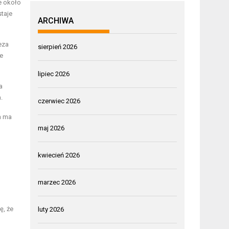
e około
taje
ARCHIWA
eza
sierpień 2026
ie
lipiec 2026
a
.
czerwiec 2026
a ma
maj 2026
kwiecień 2026
marzec 2026
ę, że
luty 2026