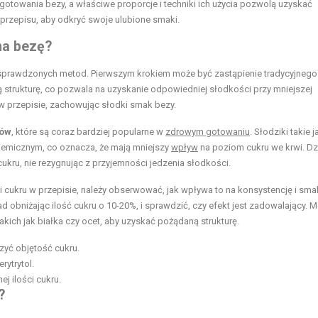
gotowania bezy, a właściwe proporcje i techniki ich użycia pozwolą uzyskać
przepisu, aby odkryć swoje ulubione smaki.
na bezę?
ka sprawdzonych metod. Pierwszym krokiem może być zastąpienie tradycyjnego
ą strukturę, co pozwala na uzyskanie odpowiedniej słodkości przy mniejszej
w przepisie, zachowując słodki smak bezy.
ków
, które są coraz bardziej popularne w
zdrowym gotowaniu
. Słodziki takie j
ikemicznym, co oznacza, że mają mniejszy
wpływ
na poziom cukru we krwi. Dz
ru, nie rezygnując z przyjemności jedzenia słodkości.
 cukru w przepisie, należy obserwować, jak wpływa to na konsystencję i sma
d obniżając ilość cukru o 10-20%, i sprawdzić, czy efekt jest zadowalający. M
kich jak białka czy ocet, aby uzyskać pożądaną strukturę.
zyć objętość cukru.
rytrytol.
j ilości cukru.
?