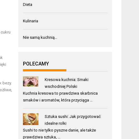
Dieta
Kulinaria
 cukru
Nie samą kuchnią…
ak
POLECAMY
ięki
Kresowa kuchnia: Smaki
k bezy.
wschodniej Polski
ożliwe,
Kuchnia kresowa to prawdziwa skarbnica
smaków i aromatów, która przyciąga …
Sztuka sushi: Jak przygotować
idealne rolki
Sushi to nie tylko pyszne danie, ale także
prawdziwa sztuka, …