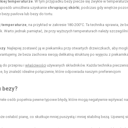
skiej temperaturze
. W tym przypadku bezy piecze się zwykle w temperaturz
i sposób umożliwia uzyskanie
chrupiącej skórki
, podczas gdy wnętrze pozos
 bezy pavlova lub bezy do tortu.
j temperaturze
, na przykład w zakresie 180-200°C. Ta technika sprawia, że b
mak. Warto jednak pamiętać, że przy wyższych temperaturach należy szczególn
ezy
. Najlepiej zostawić ją w piekarniku przy otwartych drzwiczkach, aby mogł
rantujemy, że beza zachowa swoją delikatną strukturę po wyjęciu z piekarnika
ą do przepisu i
właściwości
używanych składników. Każda technika pieczeni
nie, by znaleźć idealne połączenie, które odpowiada naszym preferencjom
u bezy?
wiele osób popełnia pewne typowe błędy, które mogą negatywnie wpływać na
e osłabić pianę, co skutkuje mniej puszystą i mniej stabilną bezą. Upewnij si