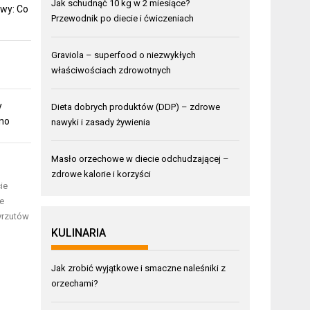
Jak schudnąć 10 kg w 2 miesiące?
wy: Co
Przewodnik po diecie i ćwiczeniach
Graviola – superfood o niezwykłych
właściwościach zdrowotnych
y
Dieta dobrych produktów (DDP) – zdrowe
mno
nawyki i zasady żywienia
Masło orzechowe w diecie odchudzającej –
o
zdrowe kalorie i korzyści
ie
le
yrzutów
KULINARIA
Jak zrobić wyjątkowe i smaczne naleśniki z
orzechami?