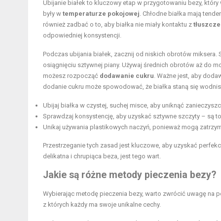
Ubijanie białek to kluczowy etap w przygotowaniu bezy, który 
były w
temperaturze pokojowej
. Chłodne białka mają tende
również zadbać o to, aby białka nie miały kontaktu z
tłuszcz
odpowiedniej konsystencji.
Podczas ubijania białek, zacznij od niskich obrotów miksera
osiągnięciu sztywnej piany. Używaj średnich obrotów aż do mo
możesz rozpocząć
dodawanie cukru
. Ważne jest, aby dodaw
dodanie cukru może spowodować, że białka staną się wodnis
Ubijaj białka w czystej, suchej misce, aby uniknąć zanieczysz
Sprawdzaj konsystencję, aby uzyskać sztywne szczyty – są to
Unikaj używania plastikowych naczyń, ponieważ mogą zatrzyma
Przestrzeganie tych zasad jest kluczowe, aby uzyskać perfekcy
delikatna i chrupiąca beza, jest tego wart.
Jakie są różne metody pieczenia bezy?
Wybierając metodę pieczenia bezy, warto zwrócić uwagę na p
z których każdy ma swoje unikalne cechy.