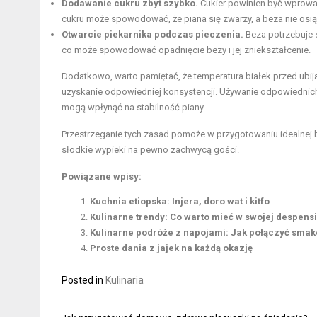
Dodawanie cukru zbyt szybko.
Cukier powinien być wprowad
cukru może spowodować, że piana się zwarzy, a beza nie osią
Otwarcie piekarnika podczas pieczenia.
Beza potrzebuje 
co może spowodować opadnięcie bezy i jej zniekształcenie.
Dodatkowo, warto pamiętać, że temperatura białek przed ubija
uzyskanie odpowiedniej konsystencji. Używanie odpowiednich n
mogą wpłynąć na stabilność piany.
Przestrzeganie tych zasad pomoże w przygotowaniu idealnej be
słodkie wypieki na pewno zachwycą gości.
Powiązane wpisy:
Kuchnia etiopska: Injera, doro wat i kitfo
Kulinarne trendy: Co warto mieć w swojej despens
Kulinarne podróże z napojami: Jak połączyć sma
Proste dania z jajek na każdą okazję
Posted in
Kulinaria