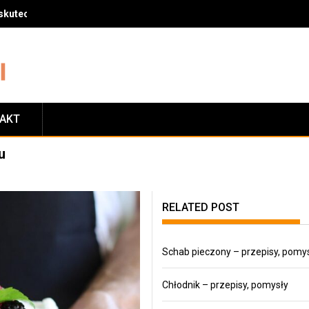
skuteczny sposób na zrzucenie wagi
TAKT
u
RELATED POST
Schab pieczony – przepisy, pomy
Chłodnik – przepisy, pomysły