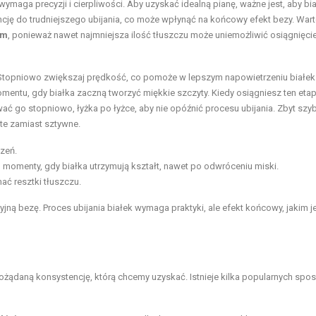
wymaga precyzji i cierpliwości. Aby uzyskać idealną pianę, ważne jest, aby bi
ncję do trudniejszego ubijania, co może wpłynąć na końcowy efekt bezy. War
em
, ponieważ nawet najmniejsza ilość tłuszczu może uniemożliwić osiągnięci
. Stopniowo zwiększaj prędkość, co pomoże w lepszym napowietrzeniu białek 
mentu, gdy białka zaczną tworzyć miękkie szczyty. Kiedy osiągniesz ten etap
ać go stopniowo, łyżka po łyżce, aby nie opóźnić procesu ubijania. Zbyt szy
te zamiast sztywne.
czeń.
 momenty, gdy białka utrzymują kształt, nawet po odwróceniu miski.
ć resztki tłuszczu.
jną bezę. Proces ubijania białek wymaga praktyki, ale efekt końcowy, jakim j
ożądaną konsystencję, którą chcemy uzyskać. Istnieje kilka popularnych spo