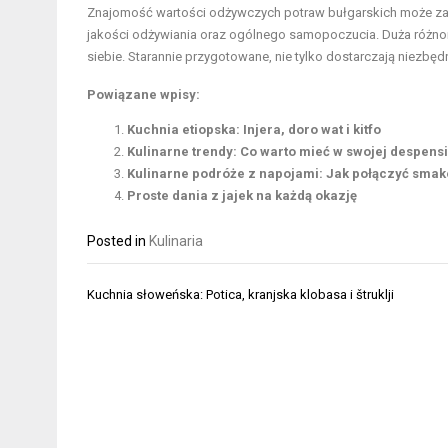
Znajomość wartości odżywczych potraw bułgarskich może zac
jakości odżywiania oraz ogólnego samopoczucia. Duża różnoro
siebie. Starannie przygotowane, nie tylko dostarczają niezbę
Powiązane wpisy:
Kuchnia etiopska: Injera, doro wat i kitfo
Kulinarne trendy: Co warto mieć w swojej despens
Kulinarne podróże z napojami: Jak połączyć sma
Proste dania z jajek na każdą okazję
Posted in
Kulinaria
Nawigacja
Kuchnia słoweńska: Potica, kranjska klobasa i štruklji
wpisu