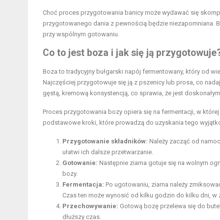
Choć proces przygotowania banicy może wydawać się skompli
przygotowanego dania z pewnością będzie niezapomniana. Ban
przy wspólnym gotowaniu.
Co to jest boza i jak się ją przygotowuje
Boza to tradycyjny bułgarski napój fermentowany, który od wi
Najczęściej przygotowuje się ją z pszenicy lub prosa, co nada
gęstą, kremową konsystencją, co sprawia, że jest doskonały
Proces przygotowania bozy opiera się na fermentacji, w któr
podstawowe kroki, które prowadzą do uzyskania tego wyjąt
Przygotowanie składników:
Należy zacząć od namocz
ułatwi ich dalsze przetwarzanie.
Gotowanie:
Następnie ziarna gotuje się na wolnym ogn
bozy.
Fermentacja:
Po ugotowaniu, ziarna należy zmiksować 
Czas ten może wynosić od kilku godzin do kilku dni, 
Przechowywanie:
Gotową bozę przelewa się do bute
dłuższy czas.