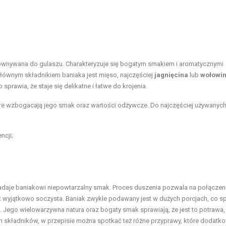
orównywana do gulaszu. Charakteryzuje się bogatym smakiem i aromatycznymi
łównym składnikiem baniaka jest mięso, najczęściej
jagnięcina
lub
wołowi
prawia, że staje się delikatne i łatwe do krojenia.
óre wzbogacają jego smak oraz wartości odżywcze. Do najczęściej używanyc
ncji;
nadaje baniakowi niepowtarzalny smak. Proces duszenia pozwala na połączen
 wyjątkowo soczysta. Baniak zwykle podawany jest w dużych porcjach, co sp
a. Jego wielowarzywna natura oraz bogaty smak sprawiają, że jest to potrawa,
 składników, w przepisie można spotkać też różne przyprawy, które dodatk