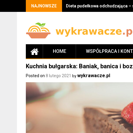
Skip
NAJNOWSZE
Dieta pudełkowa odchudzająca – 
to
content
HOME
WSPÓŁPRACA I KON
Kuchnia bułgarska: Baniak, banica i bo
wykrawacze.pl
Posted on
8 lutego 2021
by