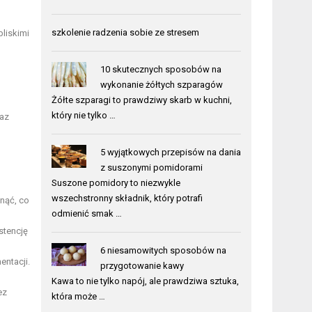
szkolenie radzenia sobie ze stresem
liskimi
10 skutecznych sposobów na
wykonanie żółtych szparagów
Żółte szparagi to prawdziwy skarb w kuchni,
który nie tylko …
raz
5 wyjątkowych przepisów na dania
z suszonymi pomidorami
Suszone pomidory to niezwykle
wszechstronny składnik, który potrafi
nąć, co
odmienić smak …
stencję
6 niesamowitych sposobów na
entacji.
przygotowanie kawy
Kawa to nie tylko napój, ale prawdziwa sztuka,
ez
która może …