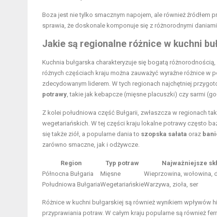
Boza jest nie tylko smacznym napojem, ale również źródłem 
sprawia, że doskonale komponuje się z różnorodnymi daniami, 
Jakie są regionalne różnice w kuchni bu
Kuchnia bułgarska charakteryzuje się bogatą różnorodnością,
różnych częściach kraju można zauważyć wyraźne różnice w po
zdecydowanym liderem. W tych regionach najchętniej przygotow
potrawy
, takie jak kebapcze (mięsne placuszki) czy sarmi (go
Z kolei południowa część Bułgarii, zwłaszcza w regionach tak
wegetariańskich. W tej części kraju lokalne potrawy często b
się także ziół, a popularne dania to
szopska sałata
oraz
bani
zarówno smaczne, jak i odżywcze.
Region
Typ potraw
Najważniejsze skł
Północna Bułgaria
Mięsne
Wieprzowina, wołowina, d
Południowa Bułgaria
Wegetariańskie
Warzywa, zioła, ser
Różnice w kuchni bułgarskiej są również wynikiem wpływów h
przyprawiania potraw. W całym kraju popularne są również fer