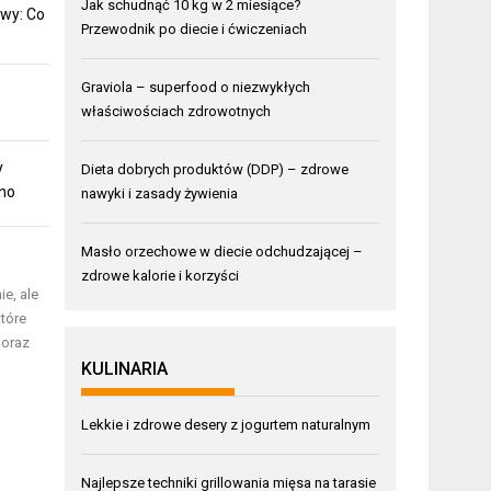
Jak schudnąć 10 kg w 2 miesiące?
wy: Co
Przewodnik po diecie i ćwiczeniach
Graviola – superfood o niezwykłych
właściwościach zdrowotnych
y
Dieta dobrych produktów (DDP) – zdrowe
mno
nawyki i zasady żywienia
Masło orzechowe w diecie odchudzającej –
zdrowe kalorie i korzyści
ie, ale
które
 oraz
KULINARIA
Lekkie i zdrowe desery z jogurtem naturalnym
Najlepsze techniki grillowania mięsa na tarasie