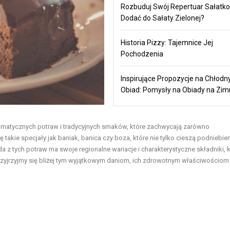
Rozbuduj Swój Repertuar Sałatko
Dodać do Sałaty Zielonej?
Historia Pizzy: Tajemnice Jej
Pochodzenia
Inspirujące Propozycje na Chłodn
Obiad: Pomysły na Obiady na Zi
omatycznych potraw i tradycyjnych smaków, które zachwycają zarówno
 takie specjały jak baniak, banica czy boza, które nie tylko cieszą podniebien
żda z tych potraw ma swoje regionalne wariacje i charakterystyczne składniki, 
 Przyjrzyjmy się bliżej tym wyjątkowym daniom, ich zdrowotnym właściwościom