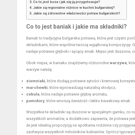
Co to jest boza i jak się ją przygotowuje?
Jakie są regionalne różnice w kuchni bułgarskiej?
Jakie są zdrowotne właściwości potraw bułgarskich?
Co to jest baniak i jakie ma składniki?
Baniak to tradycyjna bułgarska potrawa, która jest często p
składnikami, które wspólnie tworzą wyjątkową kompozycję. G
nadaje potrawie głęboki i sycący smak. Mięso jest duszone, co s
Obok mięsa, w baniaku znajdziemy różnorodne
warzywa
, kt
warzyw należą:
ziemniaki
, które dodają potrawie sytości i kremowej konsyste
marchewki
, które wprowadzają naturalną słodycz;
cebula
, która nadaje potrawie głębię aromatu;
pomidory
, które wnoszą świeżość i lekko kwaskowy smak.
Wszystkie te składniki są duszone w specjalnym garnku, co 
wszystkich aromatów, a dodatkowo zapewnia, że potrawa jest
że jest idealną propozycją na spotkania rodzinne czy przyjęci
zachwyca wszystkich miłośników kulinariów. Oprócz typowych