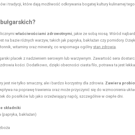
 i tradycji, które dają możliwość odkrywania bogatej kultury kulinarnej tego
 bułgarskich?
 licznymi
właściwościami zdrowotnymi
, jakie ze sobą niosą. Wśród najbard
est na bazie różnych warzyw, takich jak papryka, bakłażan czy pomidory. Dzięk
łonnik, witaminy oraz minerały, co wspomaga ogólny
stan zdrowia
.
bułgarski placek z nadzieniem serowym lub warzywnym. Zawartość sera dostarc
 zdrowia kości. Dodatkowo, dzięki obecności ciasta filo, potrawa ta jest lekka
y jest nie tylko smaczny, ale i bardzo korzystny dla zdrowia.
Zawiera probio
 wpływa na poprawę trawienia oraz może przyczynić się do wzmocnienia ukła
 do posiłków lub jako orzeźwiający napój, szczególnie w ciepłe dni.
e składniki
 (papryka, bakłażan)
zboża