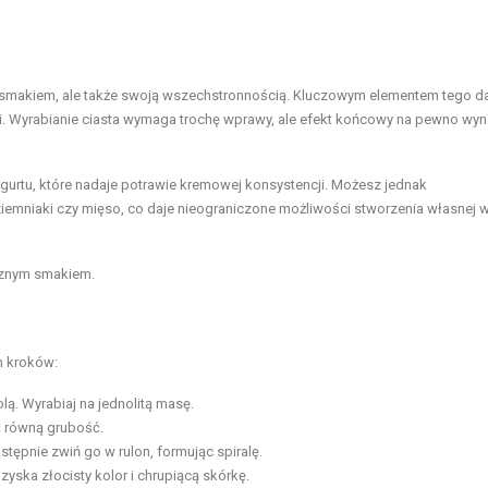
o smakiem, ale także swoją wszechstronnością. Kluczowym elementem tego da
oli. Wyrabianie ciasta wymaga trochę wprawy, ale efekt końcowy na pewno wy
ogurtu, które nadaje potrawie kremowej konsystencji. Możesz jednak
iemniaki czy mięso, co daje nieograniczone możliwości stworzenia własnej w
ycznym smakiem.
h kroków:
lą. Wyrabiaj na jednolitą masę.
ać równą grubość.
tępnie zwiń go w rulon, formując spiralę.
yska złocisty kolor i chrupiącą skórkę.