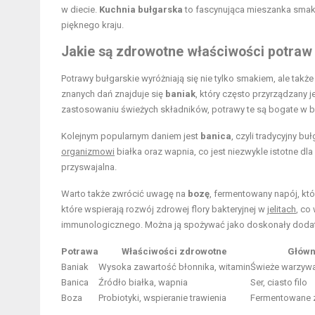
w diecie.
Kuchnia bułgarska
to fascynująca mieszanka smaków
pięknego kraju.
Jakie są zdrowotne właściwości potraw
Potrawy bułgarskie wyróżniają się nie tylko smakiem, ale także
znanych dań znajduje się
baniak
, który często przyrządzany j
zastosowaniu świeżych składników, potrawy te są bogate w b
Kolejnym popularnym daniem jest
banica
, czyli tradycyjny 
organizmowi
białka oraz wapnia, co jest niezwykle istotne dla
przyswajalna.
Warto także zwrócić uwagę na
bozę
, fermentowany napój, któr
które wspierają rozwój zdrowej flory bakteryjnej w
jelitach
, co
immunologicznego. Można ją spożywać jako doskonały dodatek
Potrawa
Właściwości zdrowotne
Główn
Baniak
Wysoka zawartość błonnika, witamin
Świeże warzywa
Banica
Źródło białka, wapnia
Ser, ciasto filo
Boza
Probiotyki, wspieranie trawienia
Fermentowane 