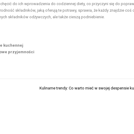
hęcić do ich wprowadzenia do codziennej diety, co przyczyni się do popra
dność składników, jaką oferują te potrawy, sprawia, że każdy znajdzie coś 
dnych składników odżywczych, ale także cieszą podniebienie.
ie kuchennej
kowe przyjemności
Kulinarne trendy: Co warto mieć w swojej despensie k