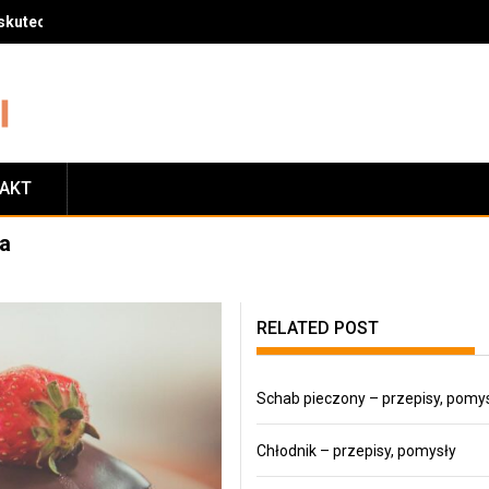
skuteczny sposób na zrzucenie wagi
TAKT
za
RELATED POST
Schab pieczony – przepisy, pomy
Chłodnik – przepisy, pomysły