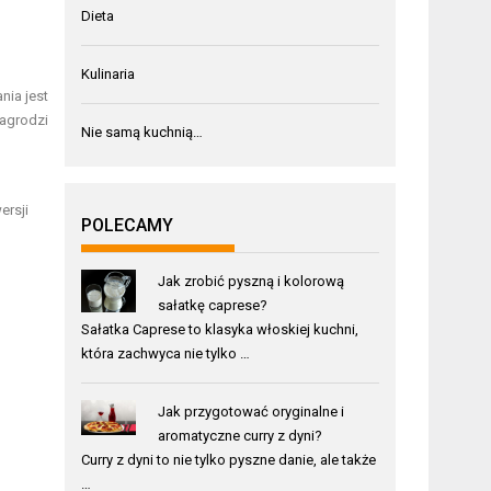
Dieta
Kulinaria
nia jest
nagrodzi
Nie samą kuchnią…
ersji
POLECAMY
Jak zrobić pyszną i kolorową
sałatkę caprese?
Sałatka Caprese to klasyka włoskiej kuchni,
która zachwyca nie tylko …
Jak przygotować oryginalne i
aromatyczne curry z dyni?
Curry z dyni to nie tylko pyszne danie, ale także
…