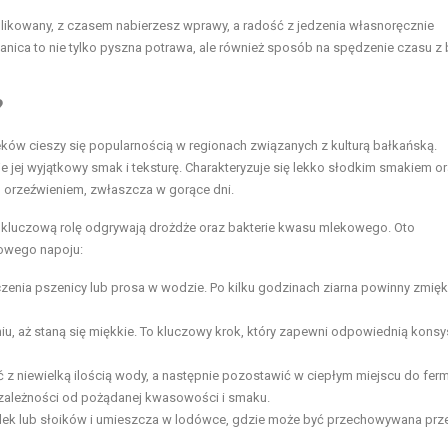
kowany, z czasem nabierzesz wprawy, a radość z jedzenia własnoręcznie
ica to nie tylko pyszna potrawa, ale również sposób na spędzenie czasu z b
?
eków cieszy się popularnością w regionach związanych z kulturą bałkańską.
je jej wyjątkowy smak i teksturę. Charakteryzuje się lekko słodkim smakiem o
m orzeźwieniem, zwłaszcza w gorące dni.
ej kluczową rolę odgrywają drożdże oraz bakterie kwasu mlekowego. Oto
kowego napoju:
enia pszenicy lub prosa w wodzie. Po kilku godzinach ziarna powinny zmięk
iu, aż staną się miękkie. To kluczowy krok, który zapewni odpowiednią konsy
z niewielką ilością wody, a następnie pozostawić w ciepłym miejscu do ferm
w zależności od pożądanej kwasowości i smaku.
lek lub słoików i umieszcza w lodówce, gdzie może być przechowywana prz