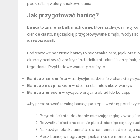
podkreślają walory smakowe dania.
Jak przygotować banicę?
Banica to znane na Bałkanach danie, które zachwyca nie tylk
cienkie ciasto, najczęściej przygotowywane z mąki, wody i s
wszelkie wysiłki.
Podstawowe nadzienie banicy to mieszanka sera, jajek oraz j
eksperymentować z różnymi składnikami, takimi jak szpinak, z
tego dania. Przykładowe warianty banicy to:
Banica z serem feta
– tradycyjne nadzienie z charakteryst
Banica ze szpinakiem
– idealna dla miłośników warzyw.
Banica z mięsem
– sycąca wersja na obiad lub kolację.
Aby przygotować idealną banicę, postępuj według poniższyc
Przygotuj ciasto, dokładnie mieszając mąkę z wodą i so
Rozwałkuj ciasto na cienkie placki, starając się uzysk
Na każdym placku umieść równomiernie nadzienie, a nas
Piecz banicę w nagrzanym piekarniku do momentu, aż uz