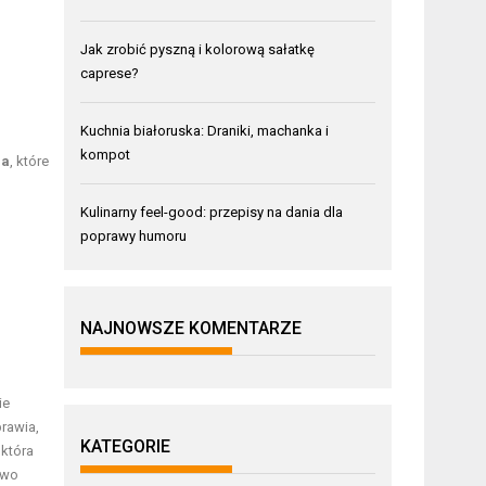
Jak zrobić pyszną i kolorową sałatkę
caprese?
Kuchnia białoruska: Draniki, machanka i
kompot
na
, które
Kulinarny feel-good: przepisy na dania dla
h
poprawy humoru
NAJNOWSZE KOMENTARZE
ie
rawia,
KATEGORIE
 która
owo