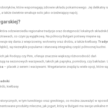
probiotyków, które wspomagają zdrowie układu pokarmowego. Jej delikatny 
a także świetnie smakuje solo jako orzeźwiający napój.
łgarskiej?
 która odzwierciedla regionalne tradycje oraz dostępność lokalnych składnik
trawach, co czyni ją wyjątkową. Na północy Bułgarii potrawy mięsne są
uje się dania z wieprzowiny, wołowiny oraz drobiu, a także kiełbasy.
Trady
łąbki), są niezwykle popularne i stanowią integralną część północnej kuchni.
ich jak Rodopy czy Pirin, oferuje znacznie większą różnorodność dań
azują na sezonowych warzywach, takich jak papryka, pomidory, czy bakłażan.
ca
– placek z serem i warzywami. Wegetarianie znajdą tu wiele opcji, które są
adniki
rób, kiełbasy
istorycznych, w tym tureckiego oraz greckiego, co można zauważyć w sposo
mentowane produkty mleczne, jak jogurt, który w Bułgarii ma swoje unikalne 