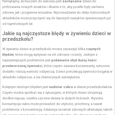
Pamiętajmy, że kluczem do sukcesu jest
zachęcanie
dzieci do
próbowania nowych smaków i dbanie o to, aby posiłki były zarówno
zdrowe, jak i przyjemne wizualnie. Wprowadzenie do diety różnorodnych
składników może przyczynić się do lepszych nawyków żywieniowych już
od najmłodszych lat.
Jakie są najczęstsze błędy w żywieniu dzieci w
przedszkolu?
W żywieniu dzieci w przedszkolu można zauważyć kilka
częstych
błędów
, które mogą wpływać na ich zdrowie i rozwój. Jednym z
najważniejszych problemów jest
podawanie zbyt dużej ilości
przetworzonej żywności
, która często zawiera konserwanty, sztuczne
dodatki i niższą wartość odżywczą. Dzieci potrzebują żywności bogatej w
składniki odżywcze, a nie chemicznych substytutów.
Kolejnym istotnym błędem jest
nadmiar cukru
w diecie przedszkolaków.
Często można spotkać się z sytuacjami, w których dzieci otrzymują
słodkie napoje, ciastka czy inne desery w dużych ilościach. Wysoka
konsumpcja cukru może prowadzić do otyłości, próchnicy, a nawet
problemów z koncentracją. Edukacja na temat zdrowych alternatyw, takich