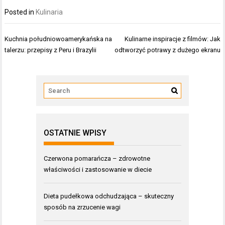
Posted in
Kulinaria
Nawigacja
Kuchnia południowoamerykańska na
Kulinarne inspiracje z filmów: Jak
wpisu
talerzu: przepisy z Peru i Brazylii
odtworzyć potrawy z dużego ekranu
OSTATNIE WPISY
Czerwona pomarańcza – zdrowotne
właściwości i zastosowanie w diecie
Dieta pudełkowa odchudzająca – skuteczny
sposób na zrzucenie wagi