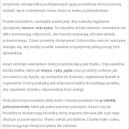
umysłowy. Istnieje kilka podstawowych grup produktów, które powinny
znaleźć się w codziennym menu dzieci w wieku przedszkolnym.
Przede wszystkim, niezwykle ważne jest, aby maluchy regularnie
spożywały
owoce i warzywa
. Te naturalne źródła witamin i minerałów nie
tylko wzmacniają odporność, ale również wspierają zdrowie układu
pokarmowego. Dzieci powinny otrzymywać różnorodne owoce i warzywa,
starając się, aby każdy posiłek zawierał przynajmniej jedną porcję tych
składników.
Innym istotnym elementem diety przedszkolaka jest białko. Odpowiednie
źródła białka, takie jak
mięso, ryby, jajka
oraz produkty roślinne, jak
soczewica czy fasola, są niezbędne do budowy i regeneracji tkanek w
organizmie. Dobrą praktyką jest włączanie białka do każdego posiłku,
aby zapewnić dziecku odpowiednią ilość energii.
Podczas komponowania diety warto również postawić na
produkty
pełnoziarniste
, takie jak pełnoziarniste pieczywo, kasze czy ryż.
Produkty te dostarczają błonnika, który wspiera zdrowie jelit oraz daje
dłuższe uczucie sytości. Warto unikać produktów z białej mąki i cukru,
które mogą być mniej korzystne dla zdrowia.