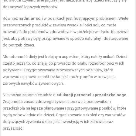
jak owoce czynaturalne jogurty, jest niezbędna, aby dzieci nauczyły się
dokonywać lepszych wyborów.
Również
nadmiar soli
w posiłkach jest frustrującym problemem. Wiele
przetworzonych produktów zawiera wysokie ilości soli, co może
prowadzić do problemów zdrowotnych w późniejszym życiu. Kluczowe
jest, aby potrawy były przyprawiane w sposób naturalny i dostosowane
do potrzeb dzieci.
Monotonność diety jest kolejnym aspektem, który należy unikać. Dzieci
często jedzą to, co znają, co prowadzi do braku różnorodności w ich
odżywieniu. Przygotowywanie zróżnicowanych posiłków, które
wprowadzają nowe smaki i składniki, może pomóc w rozwijaniu
zdrowych nawyków żywieniowych.
Nie można zapomnieć także o
edukacji personelu przedszkolnego
.
Znajomość zasad zdrowego żywienia pozwala pracownikom
przedszkola na lepsze planowanie i przygotowywanie posiłków, które
będą odpowiednie dla dzieci. Organizowanie szkoleń czy warsztatów
dotyczących żywienia dzieci jest inwestycją w ich zdrowie oraz
przyszłość.