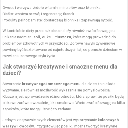
Owoce i warzywa: źródło witamin, minerałów oraz błonnika.
Białko: wspiera rozwój i regenerację tkanek.
Produkty pełnoziarniste: dostarczają błonnika i zapewniają sytość.
W kontekście diety przedszkolaka należy również zwrócić uwagę na
unikanie nadmiaru
soli, cukru i tłuszczu
, które mogą prowadzić do
problemów zdrowotnych w przyszłości. Zdrowe nawyki żywieniowe
powinny być kształtowane od najmłodszych lat, co pomoże dzieciom w
rozwijaniu zdrowego stylu życia.
Jak stworzyć kreatywne i smaczne menu dla
dzieci?
Stworzenie
kreatywnego
i
smacznego menu
dla dzieci to nie lada
wyzwanie, ale również możliwość wykazania się pomysłowością.
Kluczem jest wprowadzenie różnorodności, która sprawi, że posiłki będą
ciekawe zarówno wizualnie, jak i smakowo. Warto zwrócić uwagę na kilka
aspektów, które mogą ułatwić to zadanie.
Jednym z najważniejszych elementów jest wykorzystanie
kolorowych
warzyw
i
owoców
. Przygotowując posiłki, można tworzyć kreatywne