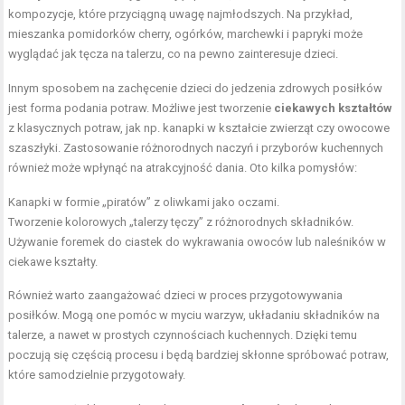
kompozycje, które przyciągną uwagę najmłodszych. Na przykład,
mieszanka pomidorków cherry, ogórków, marchewki i papryki może
wyglądać jak tęcza na talerzu, co na pewno zainteresuje dzieci.
Innym sposobem na zachęcenie dzieci do jedzenia zdrowych posiłków
jest forma podania potraw. Możliwe jest tworzenie
ciekawych kształtów
z klasycznych potraw, jak np. kanapki w kształcie zwierząt czy owocowe
szaszłyki. Zastosowanie różnorodnych naczyń i przyborów kuchennych
również może wpłynąć na atrakcyjność dania. Oto kilka pomysłów:
Kanapki w formie „piratów” z oliwkami jako oczami.
Tworzenie kolorowych „talerzy tęczy” z różnorodnych składników.
Używanie foremek do ciastek do wykrawania owoców lub naleśników w
ciekawe kształty.
Również warto zaangażować dzieci w proces przygotowywania
posiłków. Mogą one pomóc w myciu warzyw, układaniu składników na
talerze, a nawet w prostych czynnościach kuchennych. Dzięki temu
poczują się częścią procesu i będą bardziej skłonne spróbować potraw,
które samodzielnie przygotowały.