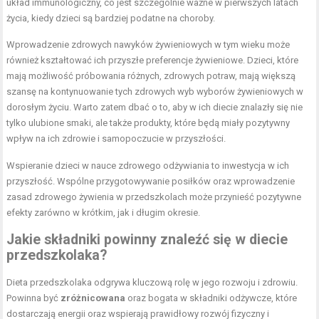
układ immunologiczny, co jest szczególnie ważne w pierwszych latach
życia, kiedy dzieci są bardziej podatne na choroby.
Wprowadzenie zdrowych nawyków żywieniowych w tym wieku może
również kształtować ich przyszłe preferencje żywieniowe. Dzieci, które
mają możliwość próbowania różnych, zdrowych potraw, mają większą
szansę na kontynuowanie tych zdrowych wyb wyborów żywieniowych w
dorosłym życiu. Warto zatem dbać o to, aby w ich diecie znalazły się nie
tylko ulubione smaki, ale także produkty, które będą miały pozytywny
wpływ na ich zdrowie i samopoczucie w przyszłości.
Wspieranie dzieci w nauce zdrowego odżywiania to inwestycja w ich
przyszłość. Wspólne przygotowywanie posiłków oraz wprowadzenie
zasad zdrowego żywienia w przedszkolach może przynieść pozytywne
efekty zarówno w krótkim, jak i długim okresie.
Jakie składniki powinny znaleźć się w diecie
przedszkolaka?
Dieta przedszkolaka odgrywa kluczową rolę w jego rozwoju i zdrowiu.
Powinna być
zróżnicowana
oraz bogata w składniki odżywcze, które
dostarczają energii oraz wspierają prawidłowy rozwój fizyczny i