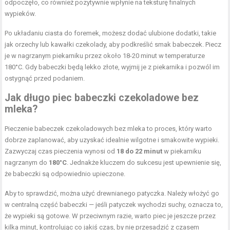
odpoczęło, co również pozytywnie wpłynie na teksturę finalnych
wypieków.
Po układaniu ciasta do foremek, możesz dodać ulubione dodatki, takie
jak orzechy lub kawałki czekolady, aby podkreślić smak babeczek. Piecz
je w nagrzanym piekarniku przez około 18-20 minut w temperaturze
180°C. Gdy babeczki będą lekko złote, wyjmij je z piekarnika i pozwól im
ostygnąć przed podaniem.
Jak długo piec babeczki czekoladowe bez
mleka?
Pieczenie babeczek czekoladowych bez mleka to proces, który warto
dobrze zaplanować, aby uzyskać idealnie wilgotne i smakowite wypieki.
Zazwyczaj czas pieczenia wynosi od
18 do 22 minut
w piekarniku
nagrzanym do
180°C
. Jednakże kluczem do sukcesu jest upewnienie się,
że babeczki są odpowiednio upieczone.
Aby to sprawdzić, można użyć drewnianego patyczka. Należy włożyć go
w centralną część babeczki — jeśli patyczek wychodzi suchy, oznacza to,
że wypieki są gotowe. W przeciwnym razie, warto piec je jeszcze przez
kilka minut, kontrolując co jakiś czas, by nie przesadzić z czasem