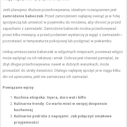
Jeśli planujesz dłuższe przechowywanie, idealnym rozwiązaniem jest
zamrożenie babeczek
. Przed zamrożeniem najlepiej owinąć je w folię
spożywczą lub umieścić w pojemniku do mrożenia, aby chronić je przed
zapachami z zamrażarki. Zamrożone babeczki można przechowywać
przez kilka miesięcy, a przed podaniem wystarczy je wyjąć z zamrażarki i
pozostawić w temperaturze pokojowej lub podgrzać w piekarniku.
Unikaj umieszczania babeczek w wilgotnych miejscach, ponieważ wilgoć
może wpłynąć na ich teksturę i smak. Dobrze jest również pamiętać, że
zbyt długie przechowywanie, nawet w dobrych warunkach, może
prowadzić do utraty świeżości. Dlatego najlepiej spożyć je w ciągu kilku
dni od upieczenia, jeśli nie zamierzasz ich zamrażać.
Powiązane wpisy:
Kuchnia etiopska: Injera, doro wat i kitfo
Kulinarne trendy: Co warto mieć w swojej despensie
kuchennej
Kulinarne podróże z napojami: Jak połączyć smakowe
przyjemności