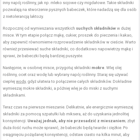
inny napój roślinny, jak np. mleko sojowe czy migdałowe. Takie składniki
pozwalają na stworzenie pysznych babeczek, które nadadzą się dla osób
z nietolerancją laktozy.
Rozpocznij od wymieszania wszystkich
suchych składników
w dużej
misce. W tym etapie połącz mąkę, cukier, proszek do pieczenia i kakao,
aby zapewnić równomierne rozprowadzenie składników w cieście. Warto
również przesiewać suche składniki, co dodatkowo napowietrzy mąkę i
sprawi, że babeczki będą bardziej puszyste.
Następnie, w osobnej misce, przygotuj składniki
mokre
. Wlej olej
roślinny, ocet oraz wodę lub wybrany napój roślinny. Staraj się używać
ciepłej
wody
, gdyż ułatwia to połączenie całych składników. Dokładnie
wymieszaj mokre składniki, a później wlej je do miski z suchymi
składnikami.
Teraz czas na pierwsze mieszanie. Delikatnie, ale energicznie wymieszaj
składniki za pomocą szpatułki lub miksera, aż do uzyskania jednolitej
konsystencji.
Uważaj jednak, aby nie przesadzić z mieszaniem
; zbyt
duża ilość ruchu może sprawić, że babeczki będą twarde i ciężkie. Po
osiągnięciu pożądanej konsystencji, odstaw ciasto na kilka minut, aby