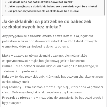
Jak długo piec babeczki czekoladowe bez mleka?
Jakie są najlepsze dodatki do babeczek czekoladowych bez mleka?
Jak przechowywać babeczki czekoladowe bez mleka?
Jakie składniki są potrzebne do babeczek
czekoladowych bez mleka?
Aby przygotować
babeczki czekoladowe bez mleka
, będziesz
potrzebować kilku podstawowych składników. Oto lista kluczowych
elementów, które są niezbędne do ich zrobienia:
Mąka
– zazwyczaj używa się mąki pszennej, ale można także
eksperymentować z mąką bezglutenową, jeśli to konieczne.
Cukier
– dla słodkości; można użyć cukru białego lub brązowego, w
zależności od preferencji.
Kakao
– to kluczowy składnik, który nada babeczkom charakterystyczny
czekoladowy smak.
Olej roślinny
– zamiast masła można użyć oleju, który doda wilgotności
ciastu. Dobre są oleje, takie jak rzepakowy czy kokosowy.
Proszek do pieczenia
– niezbędny do sprawienia, by babeczki urosły i
były puszyste.