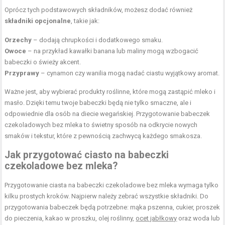
Oprócz tych podstawowych składników, możesz dodać również
składniki opcjonalne
, takie jak:
Orzechy
– dodają chrupkości i dodatkowego smaku.
Owoce
– na przykład kawałki banana lub maliny mogą wzbogacić
babeczki o świeży akcent.
Przyprawy
– cynamon czy wanilia mogą nadać ciastu wyjątkowy aromat.
Ważne jest, aby wybierać produkty roślinne, które mogą zastąpić mleko i
masło. Dzięki temu twoje babeczki będą nie tylko smaczne, ale i
odpowiednie dla osób na diecie wegańskiej. Przygotowanie babeczek
czekoladowych bez mleka to świetny sposób na odkrycie nowych
smaków i tekstur, które z pewnością zachwycą każdego smakosza.
Jak przygotować ciasto na babeczki
czekoladowe bez mleka?
Przygotowanie ciasta na babeczki czekoladowe bez mleka wymaga tylko
kilku prostych kroków. Najpierw należy zebrać wszystkie składniki. Do
przygotowania babeczek będą potrzebne: mąka pszenna, cukier, proszek
do pieczenia, kakao w proszku, olej roślinny,
ocet jabłkowy
oraz woda lub