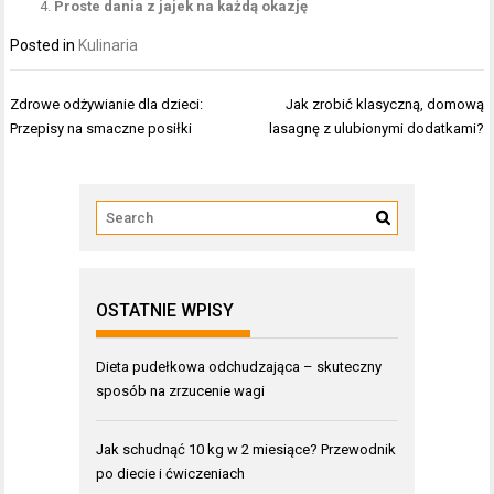
Proste dania z jajek na każdą okazję
Posted in
Kulinaria
Nawigacja
Zdrowe odżywianie dla dzieci:
Jak zrobić klasyczną, domową
wpisu
Przepisy na smaczne posiłki
lasagnę z ulubionymi dodatkami?
OSTATNIE WPISY
Dieta pudełkowa odchudzająca – skuteczny
sposób na zrzucenie wagi
Jak schudnąć 10 kg w 2 miesiące? Przewodnik
po diecie i ćwiczeniach