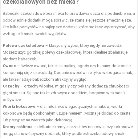
czekoladowych bez mleka?
Babeczki czekoladowe bez mleka to prawdziwa uczta dla podniebienia, a
odpowiednie dodatki mogą sprawić, że staną się jeszcze smaczniejsze.
Oto kilka pomysłów na najlepsze dodatki, które możesz wykorzystać, aby
wzbogacić smak swoich wypieków.
Polewa czekoladowa
– klasyczny wybór, który nigdy nie zawodzi.
Możesz użyć gorzkiej polewy czekoladowej, która idealnie zbalansuje
słodycz babeczek.
Owoce
– świeże owoce, takie jak maliny, jagody czy banany, doskonale
komponują się z czekoladą. Dodanie owoców nie tylko wzbogaca smak,
ale także nadaje babeczkom atrakcyjny wygląd.
Orzechy
– orzechy włoskie, migdały czy pekany dodadzą chrupkości i
głębi smaku. Są one także
zdrowym
dodatkiem, bogatym w
składniki
odżywcze
.
Wiórki kokosowe
– dla miłośników egzotycznych smaków, wiórki
kokosowe będą doskonałym uzupełnieniem. Można je dodać do ciasta
lub posypać na wierzch jako dekorację.
Kremy roślinne
– delikatne kremy z orzechów nerkowca czy kokosowe
mogą stanowić pyszny dodatek, który podkreśli czekoladowy smak