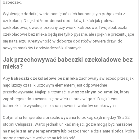
babeczek.
Wybierając dodatki, warto pamiętać o ich harmonijnym połączeniu z
czekoladą. Dzięki różnorodności dodatków, takich jak polewa
czekoladowa, owoce, orzechy czy wiórki kokosowe, Twoje babeczki
czekoladowe bez mleka będą nie tylko pyszne, ale i pięknie prezentujące
się na talerzu. Kreatywność w doborze dodatków otwiera drzwi do
nowych smaków i doświadczeń kulinarnych!
Jak przechowywać babeczki czekoladowe bez
mleka?
Aby
babeczki czekoladowe bez mleka
zachowały świeżość przez jak
najdłuższy czas, kluczowym elementem jest odpowiednie
przechowywanie. Najlepiej trzymać je w
szczelnym pojemniku
, który
zapobiegnie dostawaniu się powietrza oraz wilgoci. Dzięki temu
babeczki nie wyschną i nie stracą swoich walorów smakowych.
Optymalna temperatura przechowywania to pokój, czyli między 18 a 22
stopni Celsjusza. Warto jednak unikać miejsc, gdzie mogą być narażone
na
nagłe zmiany temperatury
lub bezpośrednie działanie słońca, które
mogą negatywnie wpłynąć na ich jakość.