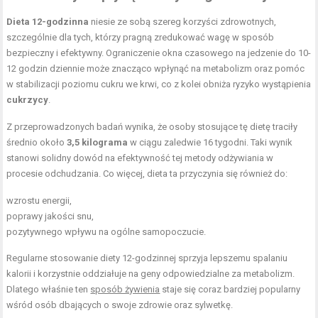
Dieta 12-godzinna
niesie ze sobą szereg korzyści zdrowotnych,
szczególnie dla tych, którzy pragną zredukować wagę w sposób
bezpieczny i efektywny. Ograniczenie okna czasowego na jedzenie do 10-
12 godzin dziennie może znacząco wpłynąć na metabolizm oraz pomóc
w stabilizacji poziomu cukru we krwi, co z kolei obniża ryzyko wystąpienia
cukrzycy
.
Z przeprowadzonych badań wynika, że osoby stosujące tę dietę traciły
średnio około
3,5 kilograma
w ciągu zaledwie 16 tygodni. Taki wynik
stanowi solidny dowód na efektywność tej metody odżywiania w
procesie odchudzania. Co więcej, dieta ta przyczynia się również do:
wzrostu energii,
poprawy jakości snu,
pozytywnego wpływu na ogólne samopoczucie.
Regularne stosowanie diety 12-godzinnej sprzyja lepszemu spalaniu
kalorii i korzystnie oddziałuje na geny odpowiedzialne za metabolizm.
Dlatego właśnie ten
sposób żywienia
staje się coraz bardziej popularny
wśród osób dbających o swoje zdrowie oraz sylwetkę.