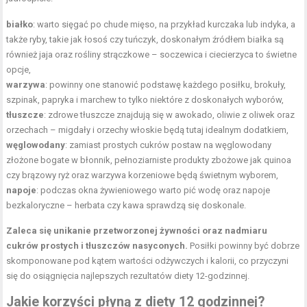
białko
: warto sięgać po chude mięso, na przykład kurczaka lub indyka, a
także ryby, takie jak łosoś czy tuńczyk, doskonałym
źródłem białka
są
również jaja oraz rośliny strączkowe – soczewica i ciecierzyca to świetne
opcje,
warzywa
: powinny one stanowić podstawę każdego posiłku, brokuły,
szpinak, papryka i marchew to tylko niektóre z doskonałych wyborów,
tłuszcze
: zdrowe tłuszcze znajdują się w awokado, oliwie z oliwek oraz
orzechach – migdały i orzechy włoskie będą tutaj idealnym dodatkiem,
węglowodany
: zamiast prostych cukrów postaw na węglowodany
złożone bogate w błonnik,
pełnoziarniste produkty zbożowe
jak quinoa
czy brązowy ryż oraz warzywa korzeniowe będą świetnym wyborem,
napoje
: podczas okna żywieniowego warto pić wodę oraz napoje
bezkaloryczne – herbata czy kawa sprawdzą się doskonale.
Zaleca się unikanie przetworzonej żywności oraz nadmiaru
cukrów prostych i tłuszczów nasyconych.
Posiłki powinny być dobrze
skomponowane pod kątem wartości odżywczych i kalorii, co przyczyni
się do osiągnięcia najlepszych rezultatów diety 12-godzinnej.
Jakie korzyści płyną z diety 12 godzinnej?