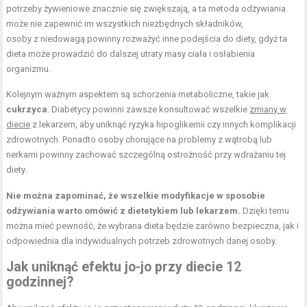
potrzeby żywieniowe znacznie się zwiększają, a ta metoda odżywiania
może nie zapewnić im wszystkich niezbędnych składników,
osoby z niedowagą powinny rozważyć inne podejścia do diety, gdyż ta
dieta może prowadzić do dalszej utraty masy ciała i osłabienia
organizmu.
Kolejnym ważnym aspektem są schorzenia metaboliczne, takie jak
cukrzyca
. Diabetycy powinni zawsze konsultować wszelkie
zmiany w
diecie
z lekarzem, aby uniknąć ryzyka hipoglikemii czy innych komplikacji
zdrowotnych. Ponadto osoby chorujące na problemy z wątrobą lub
nerkami powinny zachować szczególną ostrożność przy wdrażaniu tej
diety.
Nie można zapominać, że wszelkie modyfikacje w sposobie
odżywiania warto omówić z dietetykiem lub lekarzem.
Dzięki temu
można mieć pewność, że wybrana dieta będzie zarówno bezpieczna, jak i
odpowiednia dla indywidualnych potrzeb zdrowotnych danej osoby.
Jak uniknąć efektu jo-jo przy diecie 12
godzinnej?