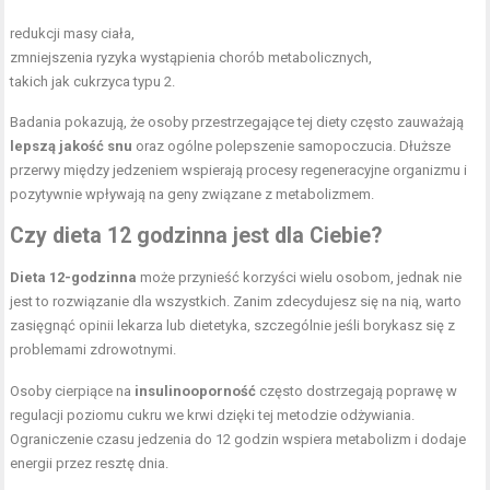
redukcji masy ciała,
zmniejszenia ryzyka wystąpienia chorób metabolicznych,
takich jak cukrzyca typu 2.
Badania pokazują, że osoby przestrzegające tej diety często zauważają
lepszą jakość snu
oraz ogólne polepszenie samopoczucia. Dłuższe
przerwy między jedzeniem wspierają procesy regeneracyjne organizmu i
pozytywnie wpływają na geny związane z metabolizmem.
Czy dieta 12 godzinna jest dla Ciebie?
Dieta 12-godzinna
może przynieść korzyści wielu osobom, jednak nie
jest to rozwiązanie dla wszystkich. Zanim zdecydujesz się na nią, warto
zasięgnąć opinii lekarza lub dietetyka, szczególnie jeśli borykasz się z
problemami zdrowotnymi.
Osoby cierpiące na
insulinooporność
często dostrzegają poprawę w
regulacji poziomu cukru we krwi dzięki tej metodzie odżywiania.
Ograniczenie czasu jedzenia do 12 godzin wspiera metabolizm i dodaje
energii przez resztę dnia.