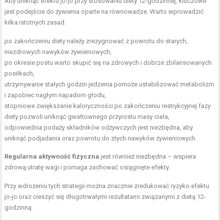
Aby uniknąć efektu jo-jo przy stosowaniu diety 12-godzinnej, kluczowe
jest podejście do żywienia oparte na równowadze. Warto wprowadzić
kilka istotnych zasad:
po zakończeniu diety należy zrezygnować z powrotu do starych,
niezdrowych nawyków żywieniowych,
po okresie postu warto skupić się na zdrowych i dobrze zbilansowanych
posiłkach,
utrzymywanie stałych godzin jedzenia pomoże ustabilizować metabolizm
i zapobiec nagłym napadom głodu,
stopniowe zwiększanie kaloryczności po zakończeniu restrykcyjnej fazy
diety pozwoli uniknąć gwałtownego przyrostu masy ciała,
odpowiednia podaży składników odżywczych jest niezbędna, aby
uniknąć podjadania oraz powrotu do złych nawyków żywieniowych.
Regularna aktywność fizyczna
jest również niezbędna – wspiera
zdrową utratę wagi i pomaga zachować osiągnięte efekty.
Przy wdrożeniu tych strategii można znacznie zredukować ryzyko efektu
jo-jo oraz cieszyć się długotrwałymi rezultatami związanymi z dietą 12-
godzinną.