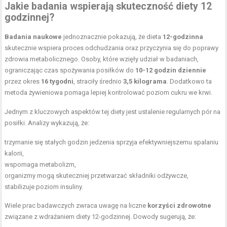
Jakie badania wspierają skuteczność diety 12
godzinnej?
Badania naukowe
jednoznacznie pokazują, że dieta
12-godzinna
skutecznie wspiera proces odchudzania oraz przyczynia się do poprawy
zdrowia metabolicznego. Osoby, które wzięły udział w badaniach,
ograniczając czas spożywania posiłków do
10-12 godzin dziennie
przez okres
16 tygodni
, straciły średnio
3,5 kilograma
. Dodatkowo ta
metoda żywieniowa pomaga lepiej kontrolować poziom cukru we krwi.
Jednym z kluczowych aspektów tej diety jest ustalenie regularnych pór na
posiłki. Analizy wykazują, że:
trzymanie się stałych godzin jedzenia sprzyja efektywniejszemu spalaniu
kalorii,
wspomaga metabolizm,
organizmy mogą skuteczniej przetwarzać składniki odżywcze,
stabilizuje poziom insuliny.
Wiele prac badawczych zwraca uwagę na liczne
korzyści zdrowotne
związane z wdrażaniem diety 12-godzinnej. Dowody sugerują, że: