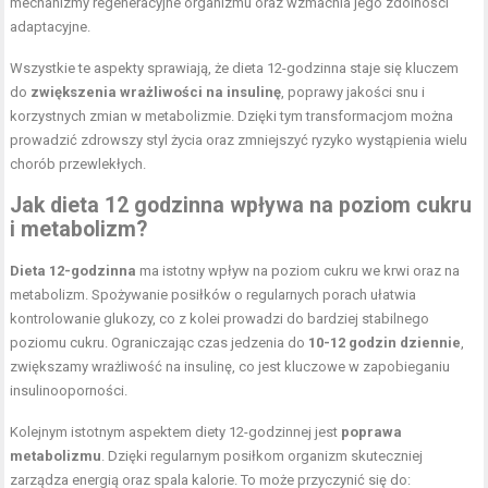
mechanizmy regeneracyjne organizmu oraz wzmacnia jego zdolności
adaptacyjne.
Wszystkie te aspekty sprawiają, że dieta 12-godzinna staje się kluczem
do
zwiększenia wrażliwości na insulinę
, poprawy jakości snu i
korzystnych zmian w metabolizmie. Dzięki tym transformacjom można
prowadzić zdrowszy styl życia oraz zmniejszyć ryzyko wystąpienia wielu
chorób przewlekłych.
Jak dieta 12 godzinna wpływa na poziom cukru
i metabolizm?
Dieta 12-godzinna
ma istotny wpływ na poziom cukru we krwi oraz na
metabolizm. Spożywanie posiłków o regularnych porach ułatwia
kontrolowanie glukozy, co z kolei prowadzi do bardziej stabilnego
poziomu cukru. Ograniczając czas jedzenia do
10-12 godzin dziennie
,
zwiększamy wrażliwość na insulinę, co jest kluczowe w zapobieganiu
insulinooporności.
Kolejnym istotnym aspektem diety 12-godzinnej jest
poprawa
metabolizmu
. Dzięki regularnym posiłkom organizm skuteczniej
zarządza energią oraz spala kalorie. To może przyczynić się do: