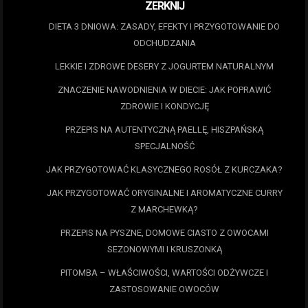
ZERKNIJ
DIETA 3 DNIOWA: ZASADY, EFEKTY I PRZYGOTOWANIE DO
ODCHUDZANIA
LEKKIE I ZDROWE DESERY Z JOGURTEM NATURALNYM
ZNACZENIE NAWODNIENIA W DIECIE: JAK POPRAWIĆ
ZDROWIE I KONDYCJĘ
PRZEPIS NA AUTENTYCZNĄ PAELLĘ, HISZPAŃSKĄ
SPECJALNOŚĆ
JAK PRZYGOTOWAĆ KLASYCZNEGO ROSÓŁ Z KURCZAKA?
JAK PRZYGOTOWAĆ ORYGINALNE I AROMATYCZNE CURRY
Z MARCHEWKĄ?
PRZEPIS NA PYSZNE, DOMOWE CIASTO Z OWOCAMI
SEZONOWYMI I KRUSZONKĄ
PITOMBA – WŁAŚCIWOŚCI, WARTOŚCI ODŻYWCZE I
ZASTOSOWANIE OWOCÓW