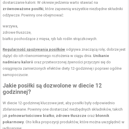
dostarczanie kalorii. W okresie jedzenia warto stawiać na
zrównoważone posiłki
, które zapewnią wszystkie niezbędne składniki
odżywcze. Powinny one obejmować:
warzywa,
zdrowe tłuszcze,
białko pochodzące z mięsa, ryb lub roślin strączkowych.
Regularność spożywania posiłków
odgrywa znaczącą rolę; dobrze jest
dążyć do ich równomiernego rozłożenia w ciągu dnia.
Unikanie
nadmiaru kalorii
oraz przetworzonej żywności przyczyni się do
osiągnięcia zamierzonych efektów diety 12-godzinnej i poprawi ogólne
samopoczucie.
Jakie posiłki są dozwolone w diecie 12
godzinnej?
W diecie 12-godzinnej kluczowe jest, aby posiłki były odpowiednio
zbilansowane. Powinny one dostarczać niezbędnych składników, takich
jak
pełnowartościowe białko
,
zdrowe tłuszcze
oraz
błonnik
pokarmowy
. Oto kilka propozycji produktów, które można uwzględnić w
jadłospisie: