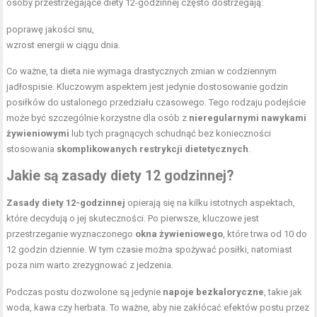
osoby przestrzegające diety 12-godzinnej często dostrzegają:
poprawę jakości snu,
wzrost energii w ciągu dnia.
Co ważne, ta dieta nie wymaga drastycznych zmian w codziennym
jadłospisie. Kluczowym aspektem jest jedynie dostosowanie godzin
posiłków do ustalonego przedziału czasowego. Tego rodzaju podejście
może być szczególnie korzystne dla osób z
nieregularnymi nawykami
żywieniowymi
lub tych pragnących schudnąć bez konieczności
stosowania
skomplikowanych restrykcji dietetycznych
.
Jakie są zasady diety 12 godzinnej?
Zasady diety 12-godzinnej
opierają się na kilku istotnych aspektach,
które decydują o jej skuteczności. Po pierwsze, kluczowe jest
przestrzeganie wyznaczonego
okna żywieniowego
, które trwa od 10 do
12 godzin dziennie. W tym czasie można spożywać posiłki, natomiast
poza nim warto zrezygnować z jedzenia.
Podczas postu dozwolone są jedynie
napoje bezkaloryczne
, takie jak
woda, kawa czy herbata. To ważne, aby nie zakłócać efektów postu przez