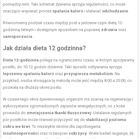
pomiędzy nimi. Taki schemat żywienia sprzyja regularności, co może
znacząco wspierać proces
spalania kalorii
i ułatwiać
odchudzanie
.
Równomierny podział czasu między post a jedzenie czyni dietę 12-
godzinną łatwym i dostępnym sposobem na poprawę
zdrowia
oraz
samopoczucia
.
Jak działa dieta 12 godzinna?
Dieta 12-godzinna
polega na ograniczeniu czasu, w którym spożywamy
posiłki, do 10-12 godzin dziennie. Taki sposób odżywiania sprzyja
lepszemu spalaniu kalorii
oraz
przyspiesza metabolizm
. Na
przykład, osoba stosująca tę metodę może jeść między 8:00 a 20:00, co
pozwala na dłuższy okres postu.
W czasie tego okna żywieniowego organizm ma szansę na regenerację i
wykorzystanie zgromadzonych zapasów energetycznych, co z kolei
prowadzi do
zmniejszenia tkanki tłuszczowej
. Ustalanie regularnych
pór posiłków może również przyczynić się do
stabilizacji poziomu
cukru we krwi
. To niezwykle istotne dla zapobiegania
insulinooporności
oraz rozwojowi
cukrzycy
. Wiele badań sugeruje, że