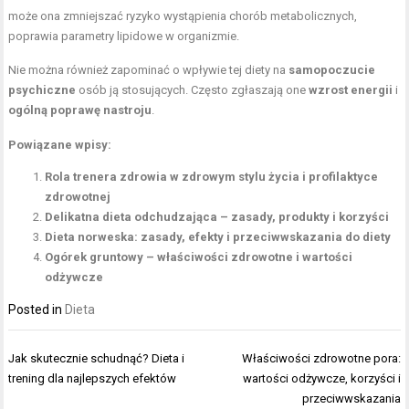
może ona zmniejszać ryzyko wystąpienia chorób metabolicznych,
poprawia parametry lipidowe w organizmie.
Nie można również zapominać o wpływie tej diety na
samopoczucie
psychiczne
osób ją stosujących. Często zgłaszają one
wzrost energii
i
ogólną poprawę nastroju
.
Powiązane wpisy:
Rola trenera zdrowia w zdrowym stylu życia i profilaktyce
zdrowotnej
Delikatna dieta odchudzająca – zasady, produkty i korzyści
Dieta norweska: zasady, efekty i przeciwwskazania do diety
Ogórek gruntowy – właściwości zdrowotne i wartości
odżywcze
Posted in
Dieta
Nawigacja
Jak skutecznie schudnąć? Dieta i
Właściwości zdrowotne pora:
wpisu
trening dla najlepszych efektów
wartości odżywcze, korzyści i
przeciwwskazania