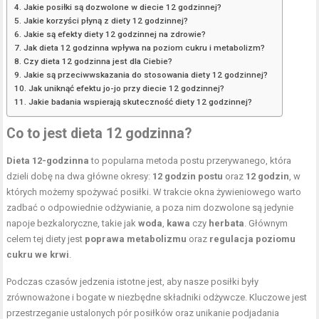
Jakie posiłki są dozwolone w diecie 12 godzinnej?
Jakie korzyści płyną z diety 12 godzinnej?
Jakie są efekty diety 12 godzinnej na zdrowie?
Jak dieta 12 godzinna wpływa na poziom cukru i metabolizm?
Czy dieta 12 godzinna jest dla Ciebie?
Jakie są przeciwwskazania do stosowania diety 12 godzinnej?
Jak uniknąć efektu jo-jo przy diecie 12 godzinnej?
Jakie badania wspierają skuteczność diety 12 godzinnej?
Co to jest dieta 12 godzinna?
Dieta 12-godzinna
to popularna metoda postu przerywanego, która
dzieli dobę na dwa główne okresy:
12 godzin postu
oraz
12 godzin
, w
których możemy spożywać posiłki. W trakcie okna żywieniowego warto
zadbać o odpowiednie odżywianie, a poza nim dozwolone są jedynie
napoje bezkaloryczne, takie jak
woda
,
kawa
czy
herbata
. Głównym
celem tej diety jest
poprawa metabolizmu
oraz
regulacja poziomu
cukru we krwi
.
Podczas czasów jedzenia istotne jest, aby nasze posiłki były
zrównoważone i bogate w niezbędne składniki odżywcze. Kluczowe jest
przestrzeganie ustalonych pór posiłków oraz unikanie podjadania