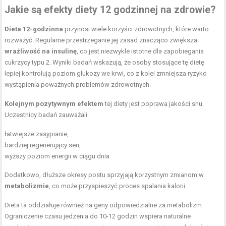
Jakie są efekty diety 12 godzinnej na zdrowie?
Dieta 12-godzinna
przynosi wiele korzyści zdrowotnych, które warto
rozważyć. Regularne przestrzeganie jej zasad znacząco zwiększa
wrażliwość na insulinę
, co jest niezwykle istotne dla zapobiegania
cukrzycy typu 2. Wyniki badań wskazują, że osoby stosujące tę dietę
lepiej kontrolują poziom glukozy we krwi, co z kolei zmniejsza ryzyko
wystąpienia poważnych problemów zdrowotnych.
Kolejnym pozytywnym efektem
tej diety jest poprawa jakości snu.
Uczestnicy badań zauważali:
łatwiejsze zasypianie,
bardziej regenerujący sen,
wyższy poziom energii w ciągu dnia.
Dodatkowo, dłuższe okresy postu sprzyjają korzystnym zmianom w
metabolizmie
, co może przyspieszyć proces spalania kalorii.
Dieta ta oddziałuje również na geny odpowiedzialne za metabolizm.
Ograniczenie czasu jedzenia do 10-12 godzin wspiera naturalne