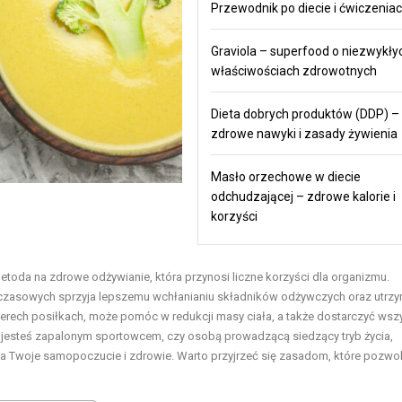
Przewodnik po diecie i ćwiczenia
Graviola – superfood o niezwykły
właściwościach zdrowotnych
Dieta dobrych produktów (DDP) –
zdrowe nawyki i zasady żywienia
Masło orzechowe w diecie
odchudzającej – zdrowe kalorie i
korzyści
 metoda na zdrowe odżywianie, która przynosi liczne korzyści dla organizmu.
zasowych sprzyja lepszemu wchłanianiu składników odżywczych oraz utrzy
terech posiłkach, może pomóc w redukcji masy ciała, a także dostarczyć wsz
y jesteś zapalonym sportowcem, czy osobą prowadzącą siedzący tryb życia,
Twoje samopoczucie i zdrowie. Warto przyjrzeć się zasadom, które pozwol