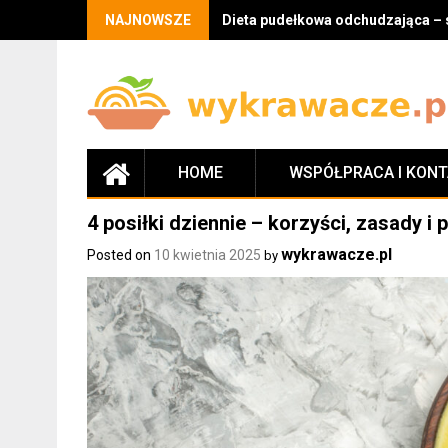
Skip
NAJNOWSZE
Dieta pudełkowa odchudzająca – 
to
content
HOME
WSPÓŁPRACA I KON
4 posiłki dziennie – korzyści, zasady i
wykrawacze.pl
Posted on
10 kwietnia 2025
by