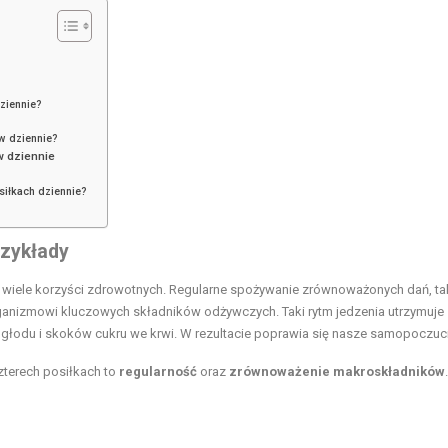
ziennie?
ów dziennie?
w dziennie
siłkach dziennie?
rzykłady
 wiele korzyści zdrowotnych. Regularne spożywanie zrównoważonych dań, tak
ganizmowi kluczowych składników odżywczych. Taki rytm jedzenia utrzymuje 
 głodu i skoków cukru we krwi. W rezultacie poprawia się nasze samopoczuci
zterech posiłkach to
regularność
oraz
zrównoważenie makroskładników