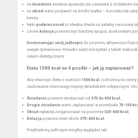
na
śniadanie
świetnie sprawdzi się owsianka z dodatkiem ś
na
obiad
warto postawić na źródło białka – kurczaka lub ry
kasza,
lekki
podwieczorek
to idealna chwila na sałatkę owocową lub 
z kolei
kolacja
powinna być bardziej sycąca; doskonałym po
Dostosowując swój jadłospis
do poziomu aktywności fizyczn
nawyki żywieniowe. Ponadto warto korzystać z tabeli makros
celami dietetycznymi.
Dieta 1500 kcal na 4 posiłki – jak ją zaplanować?
Aby stworzyć dietę o wartości
1500 kcal
, rozłożoną na cztery 
zachowanie równowagi między składnikami odżywczymi. Oto
Śniadanie
powinno dostarczać od
375 do 450 kcal
,
Drugie śniadanie
warto zaplanować w przedziale
75-150 kc
Obiad
najlepiej zorganizować na poziomie
525-600 kcal
,
Kolacja
powinna mieć około
375-450 kcal
.
Przykładowy jadłospis mógłby wyglądać tak: