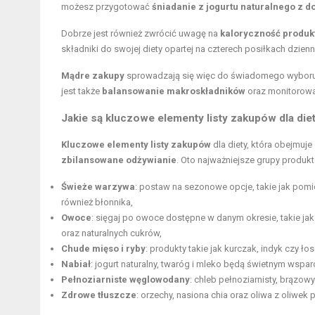
możesz przygotować
śniadanie z jogurtu naturalnego z 
Dobrze jest również zwrócić uwagę na
kaloryczność produk
składniki do swojej diety opartej na czterech posiłkach dzien
Mądre zakupy
sprowadzają się więc do świadomego wyboru 
jest także
balansowanie makroskładników
oraz monitorowa
Jakie są kluczowe elementy listy zakupów dla die
Kluczowe elementy listy zakupów
dla diety, która obejmuje
zbilansowane odżywianie
. Oto najważniejsze grupy produk
Świeże warzywa
: postaw na sezonowe opcje, takie jak pomido
również błonnika,
Owoce
: sięgaj po owoce dostępne w danym okresie, takie jak
oraz naturalnych cukrów,
Chude mięso i ryby
: produkty takie jak kurczak, indyk czy 
Nabiał
: jogurt naturalny, twaróg i mleko będą świetnym wspa
Pełnoziarniste węglowodany
: chleb pełnoziarnisty, brązowy
Zdrowe tłuszcze
: orzechy, nasiona chia oraz oliwa z oliwek