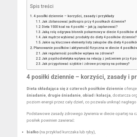
Spis treści
4 posiłki dziennie – korzyści, zasady i przykłady
Jak zbilansować jadłospis przy 4 posiłkach dziennie?
Dieta 1500 kcal na 4 posiłki – jak ją zaplanować?
Jaką rolę odgrywa błonnik pokarmowy w diecie 4 posiłków d
Jak mądrze wybierać produkty do diety 4 posiłków dziennie?
Jakie są kluczowe elementy listy zakupów dla diety 4 posiłk
Planowanie posiłków i aktywność fizyczna w diecie 4 posiłkó
Jak regularność posiłków wpływa na zdrowie?
Jak psychodietetyka wpływa na relację z jedzeniem przy 4 po
Jak przygotować szybkie i zdrowe przepisy na potrawy?
4 posiłki dziennie – korzyści, zasady i p
Dieta składająca się z czterech posiłków dziennie
oferuje
śniadanie
,
drugie śniadanie
,
obiad
i
kolacja
, dostarcza or
poziom energii przez cały dzień, co pozwala uniknąć nagłego
Podstawowe zasady zdrowego żywienia w diecie opartej na c
posiłek powinien zawierać:
białko
(na przykład kurczaka lub ryby),