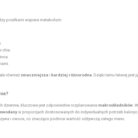
ędzy posiłkami wspiera metabolizm.
.
 chia.
inoa.
rami.
 ale również
smaczniejsza
i
bardziej różnorodna
. Dzięki temu łatwiej jest j
nie?
ch dziennie, kluczowe jest odpowiednie rozplanowanie
makroskładników
. 
lowodany
w proporcjach dostosowanych do indywidualnych potrzeb kaloryc
zywa i owoce, co znacząco podnosi wartość odżywczą całego menu.