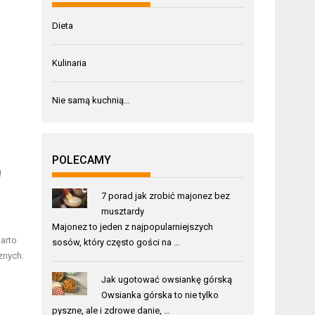
Dieta
Kulinaria
Nie samą kuchnią…
POLECAMY
ą
7 porad jak zrobić majonez bez
musztardy
Majonez to jeden z najpopularniejszych
Warto
sosów, który często gości na …
znych.
Jak ugotować owsiankę górską
Owsianka górska to nie tylko
pyszne, ale i zdrowe danie, …