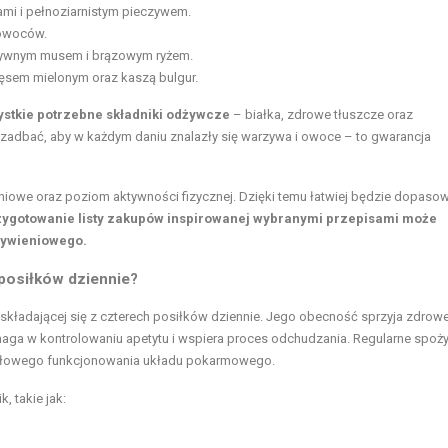
ami i pełnoziarnistym pieczywem.
 owoców.
zywnym musem i brązowym ryżem.
ęsem mielonym oraz kaszą bulgur.
ystkie potrzebne składniki odżywcze
– białka, zdrowe tłuszcze oraz
zadbać, aby w każdym daniu znalazły się warzywa i owoce – to gwarancja
ieniowe oraz poziom aktywności fizycznej. Dzięki temu łatwiej będzie dopaso
ygotowanie listy zakupów inspirowanej wybranymi przepisami może
 żywieniowego.
posiłków dziennie?
e składającej się z czterech posiłków dziennie. Jego obecność sprzyja zdro
pomaga w kontrolowaniu apetytu i wspiera proces odchudzania. Regularne spoż
idłowego funkcjonowania układu pokarmowego.
 takie jak: