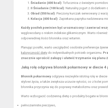
Śniadanie (400 kcal)
: Tofucznica z świeżymi pomidor
II Śniadanie (100 kcal)
: Naturalny jogurt z dodatkiem
Obiad (550 kcal)
: Pieczony kurczak serwowany z war
Kolacja (400 kcal)
: Zapiekana papryka nadziewana mi
Każdy posiłek powinien być urozmaicony i zawierać wsz
węglowodany o niskim indeksie glikemicznym. Warto również 
odpowiedniej ilości błonnika oraz witamin.
Planując posiłki, warto uwzględnić osobiste preferencje żyw
kaloryczność diety
do indywidualnych potrzeb organizmu.
Prz
znacznie uprościć zakupy i ułatwić trzymanie się planu
Jaką rolę odgrywa błonnik pokarmowy w diecie 4 
Błonnik pokarmowy
odgrywa niezwykle istotną rolę w dieci
stylowi życia, a także zwiększa uczucie sytości, co z kolei 
błonnika przyczynia się do poprawy metabolizmu oraz praw
Warto wzbogacić codzienną dietę o produkty bogate w błonnik,
pełnoziarniste pieczywo,