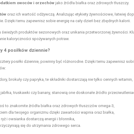
dodatkiem owoców i orzechów
jako źródła białka oraz zdrowych tłuszczy.
tów
oraz ich wartość odżywczą. Analizując etykiety żywnościowe, łatwiej do
nie. Dzięki temu zapewnisz sobie energię na cały dzień bez zbędnych kalorii.
świeżych produktów sezonowych oraz unikania przetworzonej żywności. K
nie kaloryczności spożywanych potraw.
ty 4 posiłków dziennie?
 cztery posiłki dziennie, powinny być różnorodne. Dzięki temu zapewnisz sob
tów:
ry, brokuły czy papryka, te składniki dostarczają nie tylko cennych witamin, 
 jabłka, truskawki czy banany, stanowią one doskonałe źródło przeciwutlenia
łosoś to znakomite źródła białka oraz zdrowych tłuszczów omega-3,
rciem dla twojego organizmu dzięki zawartości wapnia oraz białka,
 ryż i owsianka dostarczą energii i błonnika,
 przyczyniają się do utrzymania zdrowego serca.