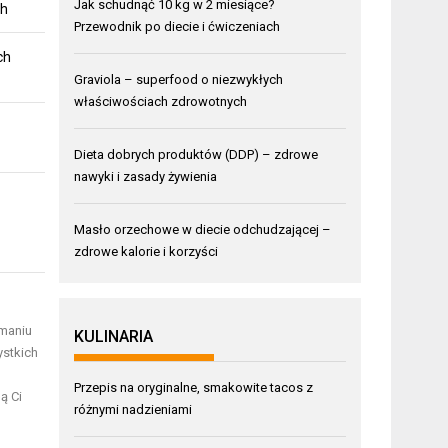
Jak schudnąć 10 kg w 2 miesiące?
ch
Przewodnik po diecie i ćwiczeniach
ch
Graviola – superfood o niezwykłych
właściwościach zdrowotnych
Dieta dobrych produktów (DDP) – zdrowe
nawyki i zasady żywienia
Masło orzechowe w diecie odchudzającej –
zdrowe kalorie i korzyści
maniu
KULINARIA
ystkich
Przepis na oryginalne, smakowite tacos z
ą Ci
różnymi nadzieniami