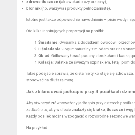
zdrowe tłuszcze
(jak awokado czy orzechy),
błonnik
(np. warzywa i produkty pełnoziarniste).
Istotne jest także odpowiednie nawodnienie – picie wody mi
Oto kilka inspirujących propozycji na posiłki:
Śniadanie
:
Owsianka z dodatkiem owoców
i orzechów
II śniadanie
: Jogurt naturalny z miodem oraz nasionami
Obiad
: Grillowany łosoś podany z brokułami i kaszą qu
Kolacja
: Sałatka ze świeżym szpinakiem, fetą i pomido
Takie podejście sprawia, że dieta nie tylko staje się zdrowsza,
stosować na dłuższą metę.
Jak zbilansować jadłospis przy 4 posiłkach dzien
Aby stworzyć zrównoważony jadłospis przy czterech posiłka
zadbać o to, aby w diecie znalazły się
białko
,
tłuszcze
i
węg
Każdy posiłek można wzbogacić o różnorodne sezonowe war
Na przykład: