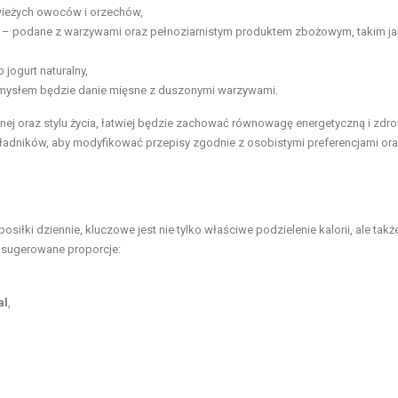
wieżych owoców i orzechów,
bę – podane z warzywami oraz pełnoziarnistym produktem zbożowym, takim ja
jogurt naturalny,
mysłem będzie danie mięsne z duszonymi warzywami.
ej oraz stylu życia, łatwiej będzie zachować równowagę energetyczną i zdr
kładników, aby modyfikować przepisy zgodnie z osobistymi preferencjami or
posiłki dziennie, kluczowe jest nie tylko właściwe podzielenie kalorii, ale takż
 sugerowane proporcje:
al
,