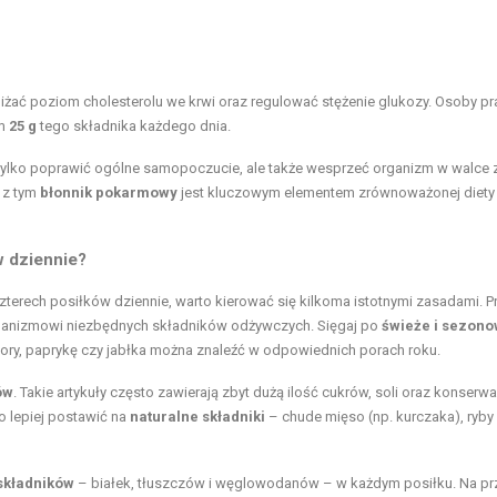
żać poziom cholesterolu we krwi oraz regulować stężenie glukozy. Osoby p
um
25 g
tego składnika każdego dnia.
tylko poprawić ogólne samopoczucie, ale także wesprzeć organizm w walce 
 z tym
błonnik pokarmowy
jest kluczowym elementem zrównoważonej diety 
w dziennie?
czterech posiłków dziennie, warto kierować się kilkoma istotnymi zasadami. 
rganizmowi niezbędnych składników odżywczych. Sięgaj po
świeże i sezon
dory, paprykę czy jabłka można znaleźć w odpowiednich porach roku.
ów
. Takie artykuły często zawierają zbyt dużą ilość cukrów, soli oraz konserw
o lepiej postawić na
naturalne składniki
– chude mięso (np. kurczaka), ryby
składników
– białek, tłuszczów i węglowodanów – w każdym posiłku. Na pr