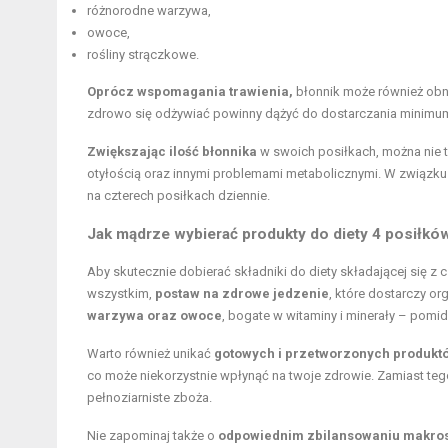
różnorodne warzywa,
owoce,
rośliny strączkowe.
Oprócz wspomagania trawienia,
błonnik może również obni
zdrowo się odżywiać powinny dążyć do dostarczania minim
Zwiększając ilość błonnika
w swoich posiłkach, można nie 
otyłością oraz innymi problemami metabolicznymi. W związku
na czterech posiłkach dziennie.
Jak mądrze wybierać produkty do diety 4 posiłkó
Aby skutecznie dobierać składniki do diety składającej się z 
wszystkim,
postaw na zdrowe jedzenie
, które dostarczy o
warzywa oraz owoce
, bogate w witaminy i minerały – pomi
Warto również unikać
gotowych i przetworzonych produkt
co może niekorzystnie wpłynąć na twoje zdrowie. Zamiast teg
pełnoziarniste zboża.
Nie zapominaj także o
odpowiednim zbilansowaniu makro