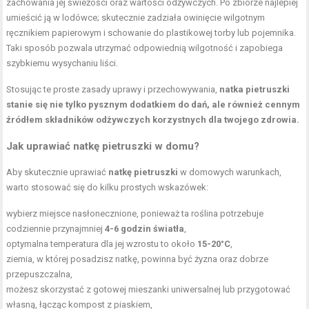
zachowania jej świeżości oraz wartości odżywczych. Po zbiorze najlepiej
umieścić ją w lodówce; skutecznie zadziała owinięcie wilgotnym
ręcznikiem papierowym i schowanie do plastikowej torby lub pojemnika.
Taki sposób pozwala utrzymać odpowiednią wilgotność i zapobiega
szybkiemu wysychaniu liści.
Stosując te proste zasady uprawy i przechowywania,
natka pietruszki
stanie się nie tylko pysznym dodatkiem do dań, ale również cennym
źródłem składników odżywczych korzystnych dla twojego zdrowia.
Jak uprawiać natkę pietruszki w domu?
Aby skutecznie uprawiać
natkę pietruszki
w domowych warunkach,
warto stosować się do kilku prostych wskazówek:
wybierz miejsce nasłonecznione, ponieważ ta roślina potrzebuje
codziennie przynajmniej
4-6 godzin światła
,
optymalna temperatura dla jej wzrostu to około
15-20°C
,
ziemia, w której posadzisz natkę, powinna być żyzna oraz dobrze
przepuszczalna,
możesz skorzystać z gotowej mieszanki uniwersalnej lub przygotować
własną, łącząc kompost z piaskiem,