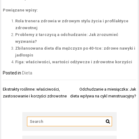
Powiązane wpisy:
Rola trenera zdrowia w zdrowym stylu życia i profilaktyce
zdrowotnej
Problemy z tarczycą a odchudzanie: Jak zrozumieć
wyzwania?
Zbilansowana dieta dla mężczyzn po 40-tce: zdrowe nawyki i
jadłospis
Figa: właściwości, wartości odżywcze i zdrowotne korzyści
Posted in
Dieta
Nawigacja
Ekstrakty roślinne: właściwości,
Odchudzanie a miesiączka: Jak
wpisu
zastosowanie i korzyści zdrowotne
dieta wpływa na cykl menstruacyjny?