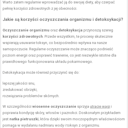
Warto zatem regularnie wprowadzać ją do swojej diety, aby czerpać
pełnię korzyści zdrowotnych z jej obecności.
Jakie są korzyści oczyszczania organizmu i detoksykacji?
Oczyszczanie organizmu
oraz
detoksykacja
przynoszą szereg
korzyści zdrowotnych
. Przede wszystkim, te procesy skutecznie
wspierają usuwanie toksyn, co bezpośrednio wpływa na nasze
samopoczucie. Regularne oczyszczanie może znacząco podnieść
poziom energii oraz poprawić trawienie, co jest niezwykle istotne dla
prawidłowego funkcjonowania układu pokarmowego.
Detoksykacja może również przyczynić się do:
lepszej jakości snu,
zredukować obrzęki,
rozwiązania problemów skórnych.
W szczególności
wiosenne oczyszczanie
sprzyja
utracie wagi
i
poprawia kondycję skóry, włosów i paznokci. Doskonałym przykładem
jest
natka pietruszki
, która dzięki swoim moczopędnym właściwościom
pomaga w wydalaniu nadmiaru wody i toksyn z organizmu.