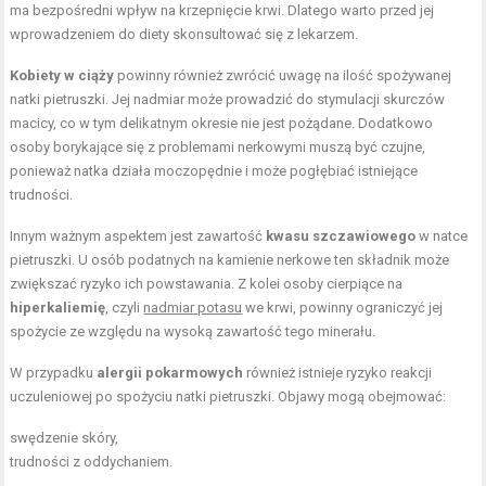
ma bezpośredni wpływ na krzepnięcie krwi. Dlatego warto przed jej
wprowadzeniem do diety skonsultować się z lekarzem.
Kobiety w ciąży
powinny również zwrócić uwagę na ilość spożywanej
natki pietruszki. Jej nadmiar może prowadzić do stymulacji skurczów
macicy, co w tym delikatnym okresie nie jest pożądane. Dodatkowo
osoby borykające się z problemami nerkowymi muszą być czujne,
ponieważ natka działa moczopędnie i może pogłębiać istniejące
trudności.
Innym ważnym aspektem jest zawartość
kwasu szczawiowego
w natce
pietruszki. U osób podatnych na kamienie nerkowe ten składnik może
zwiększać ryzyko ich powstawania. Z kolei osoby cierpiące na
hiperkaliemię
, czyli
nadmiar potasu
we krwi, powinny ograniczyć jej
spożycie ze względu na wysoką zawartość tego minerału.
W przypadku
alergii pokarmowych
również istnieje ryzyko reakcji
uczuleniowej po spożyciu natki pietruszki. Objawy mogą obejmować:
swędzenie skóry,
trudności z oddychaniem.