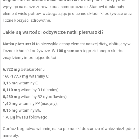
wpłynąć na nasze zdrowie oraz samopoczucie. Stanowi doskonały
element wielu potraw, wzbogacając je o cenne składniki odżywcze oraz
liczne korzyści zdrowotne.
Jakie są wartości odżywcze natki pietruszki?
Natka pietruszki
to niezwykle cenny element naszej diety, obfitujący w
liczne składniki odżywcze. W
100 gramach
tego zielonego skarbu
znajdziemy imponujące ilości:
6,722 mg
betakarotenu,
160-177,7 mg
witaminy C,
3,16 mg
witaminy E,
0,110 mg
witaminy B1 (tiaminy),
0,280 mg
witaminy B2 (ryboflawiny),
1,40 mg
witaminy PP (niacyny),
0,16 mg
witaminy B6,
170 µg
kwasu foliowego.
Oprócz bogactwa witamin, natka pietruszki dostarcza również niezbędne
minerały: