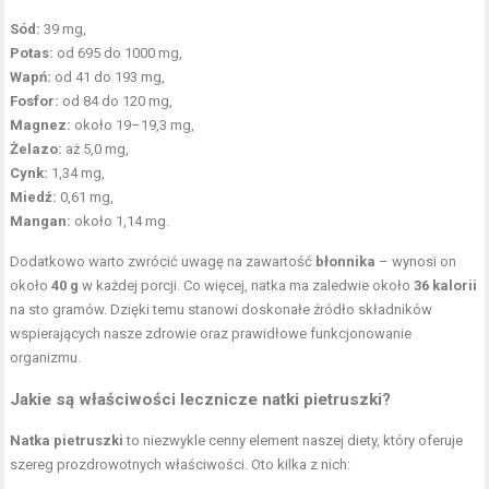
Sód:
39 mg,
Potas:
od 695 do 1000 mg,
Wapń:
od 41 do 193 mg,
Fosfor:
od 84 do 120 mg,
Magnez:
około 19–19,3 mg,
Żelazo:
aż 5,0 mg,
Cynk:
1,34 mg,
Miedź:
0,61 mg,
Mangan:
około 1,14 mg.
Dodatkowo warto zwrócić uwagę na zawartość
błonnika
– wynosi on
około
40 g
w każdej porcji. Co więcej, natka ma zaledwie około
36 kalorii
na sto gramów. Dzięki temu stanowi doskonałe źródło składników
wspierających nasze zdrowie oraz prawidłowe funkcjonowanie
organizmu.
Jakie są właściwości lecznicze natki pietruszki?
Natka pietruszki
to niezwykle cenny element naszej diety, który oferuje
szereg prozdrowotnych właściwości. Oto kilka z nich: