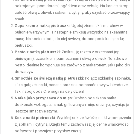
pokrojonymi pomidorami, ogórkiem oraz cebulą. Na koniec skrop
całość oliwą z oliwek i sokiem z cytryny, aby uzyskać orzeźwiający
smak.
Zupa krem z natką pietruszki
: Ugotuj ziemniaki i marchew w
bulionie warzywnym, a następnie zmiksuj wszystko na aksamitną
masę. Na koniec dodaj do niej świeżą, drobno posiekaną natkę
pietruszki.
Pesto z natką pietruszki
: Zmiksuj ją razem z orzechami (np.
piniowymi), czosnkiem, parmezanem i oliwą z oliwek. To zdrowe
pesto idealnie komponuje się zarówno z makaronem, jak i jako dip
do warzyw.
Smoothie ze świeżą natką pietruszki
: Połącz szklankę szpinaku,
kilka gałązek natki, banana oraz sok pomarańczowy w blenderze.
Taki napój doda Ci energii na cały dzień!
Natka jako przyprawa do mięs
: Drobno posiekana natka
doskonale wzbogaca smak grillowanych mięs oraz ryb, czyniąc je
jeszcze smaczniejszymi.
Sok z natki pietruszki
: Wyciśnij sok ze świeżej natki w połączeniu
z jabłkami i cytryną. Dzięki temu zachowasz jej cenne właściwości
odżywcze i poczujesz przypływ energii.