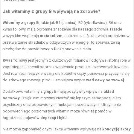
Jak
witaminy z grupy B
wpływają na zdrowie?
Witaminy z grupy B
, takie jak B1 (tiamina), B2 (ryboflawina), B6 oraz
kwas foliowy, mają ogromne znaczenie dla naszego zdrowia. Przede
wszystkim wspierają
metabolizm
, co oznacza, że ułatwiają organizmowi
przetwarzanie składników odżywczych w energię. To sprawia, że są
niezbędne do prawidłowego funkcjonowania ciała.
Kwas foliowy
jest jednym z kluczowych folianów i odgrywa istotną rolę w
zapobieganiu anemii poprzez wspieranie produkcji czerwonych krwinek.
Jest również niezwykle ważny dla kobiet w ciąży, ponieważ przyczynia się
do zdrowego rozwoju płodu i zmniejsza ryzyko
wad cewy nerwowej
.
Dodatkowo witaminy z grupy B mają pozytywny wpływ na
układ
nerwowy
. Dzięki nim możemy cieszyć się lepszym samopoczuciem
psychiczny oraz poprawionymi funkcjami poznawczymi. Utrzymanie
odpowiedniego poziomu tych witamin może również pomóc w
łagodzeniu objawów
depresji
i
lęku
.
Nie można zapomnieć o tym, jak te witaminy wpływają na
kondycję skóry