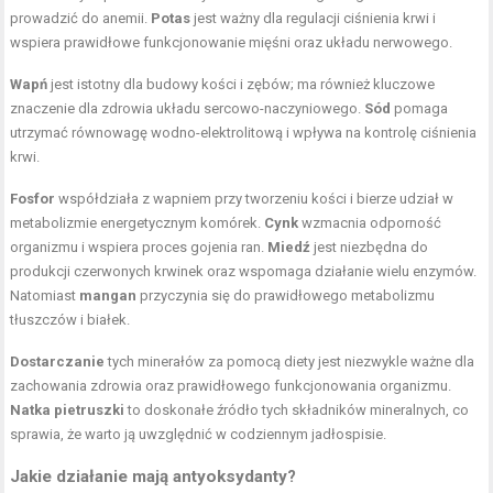
prowadzić do anemii.
Potas
jest ważny dla regulacji ciśnienia krwi i
wspiera prawidłowe funkcjonowanie mięśni oraz układu nerwowego.
Wapń
jest istotny dla budowy kości i zębów; ma również kluczowe
znaczenie dla zdrowia układu sercowo-naczyniowego.
Sód
pomaga
utrzymać równowagę wodno-elektrolitową i wpływa na kontrolę ciśnienia
krwi.
Fosfor
współdziała z wapniem przy tworzeniu kości i bierze udział w
metabolizmie energetycznym komórek.
Cynk
wzmacnia odporność
organizmu i wspiera proces gojenia ran.
Miedź
jest niezbędna do
produkcji czerwonych krwinek oraz wspomaga działanie wielu enzymów.
Natomiast
mangan
przyczynia się do prawidłowego metabolizmu
tłuszczów i białek.
Dostarczanie
tych minerałów za pomocą diety jest niezwykle ważne dla
zachowania zdrowia oraz prawidłowego funkcjonowania organizmu.
Natka pietruszki
to doskonałe źródło tych składników mineralnych, co
sprawia, że warto ją uwzględnić w codziennym jadłospisie.
Jakie działanie mają antyoksydanty?