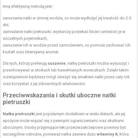
Inną efektywną metodą jest:
zanurzenie natki w zimnej wodzie, co może wydłużyć jej trwałość do 2-3
dni,
zamrażanie natki pietruszki; wystarczy posiekać liście i umieścić je w
szczelnych pojemnikach,
zanurzenie ich w wodzie przed zamrożeniem, co pomoże zachować ich
kształt oraz intensywny aromat.
Dla tych, którzy preferują
suszenie
, natkę pietruszki można wysuszyć i
przechowywać w słoikach lub bawełnianych woreczkach. Dzięki takim
rozwiązaniom będziesz mógł cieszyć się smakiem natki przez cały rok
oraz korzystać z jej zdrowotnych właściwości.
Przeciwwskazania i skutki uboczne natki
pietruszki
Natka pietruszki
jest popularnym dodatkiem w wielu dietach, ale jej
spożycie może wiązać się z pewnymi ograniczeniami oraz skutkami
ubocznymi. Osoby przyjmujące leki przeciwzakrzepowe powinny być
szczególnie ostrożne, ponieważ natka zawiera dużo
witaminy K
, która