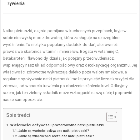
żywienia
Natka pietruszki, często pomijana w kuchennych przepisach, kryje w
sobie niezwykłą moc zdrowotną, która zasługuje na szczególne
wyróżnienie. To nie tylko popularny dodatek do dań, ale również
prawdziwa skarbnica witamin i minerałów. Bogata w witaminę C,
betakaroten i flawonoidy, działa jak potężny przeciwutleniacz,
wspierający nasz układ odpornościowy oraz detoksykację organizmu. Jej
właściwości zdrowotne wykraczają daleko poza walory smakowe, a
regularne spożywanie natki pietruszki może przynieść liczne korzyści dla
zdrowia, od wsparcia trawienia po obniżenie ciśnienia krwi. Odkryjmy
razem, jak ten zielony składnik może wzbogacić naszą dietę i poprawić
nasze samopoczucie.
Spis treści
Właściwości odżywcze i prozdrowotne natki pietruszki
Jakie są wartości odżywcze natki pietruszki?
Jakie są właściwości lecznicze natki pietruszki?