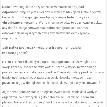
Dodatkowo, regularne oczyszczanie wzmacnia nasz
układ
odpornościowy
, co jest kluczowe w walce z infekcjami. Detoks potrafi
także złagodzić nieprzyjemne objawy takie jak
bóle głowy
czy
chroniczne zmęczenie
. Warto mieć na uwadze te pozytywne aspekty,
aby dbać o swoje zdrowie oraz dobre samopoczucie poprzez
odpowiednie nawyki żywieniowe i systematyczną detoksykację
organizmu.
Jak natka pietruszki wspiera trawienie i działa
moczopędnie?
Natka pietruszki
cieszy się ogromną popularnością ze względu na
swoje liczne właściwości zdrowotne. Przede wszystkim wspomaga
proces trawienia i działa moczopędnie. Dzięki stymulacji produkcji soków
trawiennych oraz śliny, ułatwia przyswajanie pokarmów, co może
przynieść ulgę w dolegliwościach takich jak wzdęcia czy niestrawność.
Jej moczopędne działanie polega na zwiększeniu wydalania wody z
organizmu, co przyczynia się do detoksykacji i eliminacji nadmiaru
płynów. Taki efekt jest szczególnie korzystny w kontekście zapobiegania