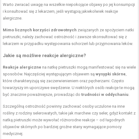
Warto zwracać uwagę na wszelkie niepokojące objawy po jej konsumpcji
i konsultować się z lekarzem, jeśli wystąpią jakiekolwiek reakcje
alergiczne.
Mimo licznych korzyści zdrowotnych
związanych ze spożyciem natki
pietruszki, należy zachować ostrożność i zawsze skonsultować się z
lekarzem w przypadku występowania schorzeń lub przyjmowania leków.
Jakie są możliwe reakcje alergiczne?
Reakcje alergiczne
na natkę pietruszki mogą manifestować się na wiele
sposobów. Najczęściej występującym objawem są
wysypki skórne
,
które charakteryzują się zaczerwienieniem oraz pęcherzami. Często
towarzyszy im uporczywe swędzenie. U niektórych osób reakcje te mogą
być znacznie poważniejsze, prowadząc do
trudności w oddychaniu
.
Szczególną ostrożność powinny zachować osoby uczulone na inne
rośliny z rodziny selerowatych, takie jak marchew czy seler, gdyż kontakt z
natką pietruszki może wywołać różnorodne reakcje – od łagodnych
objawów skórnych po bardziej groźne stany wymagające pomocy
medycznej.