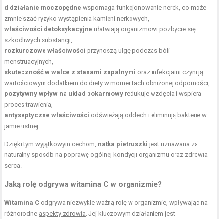
d działanie moczopędne
wspomaga funkcjonowanie nerek, co może
zmniejszać ryzyko wystąpienia kamieni nerkowych,
właściwości detoksykacyjne
ułatwiają organizmowi pozbycie się
szkodliwych substancji,
rozkurczowe właściwości
przynoszą ulgę podczas bóli
menstruacyjnych,
skuteczność w walce z stanami zapalnymi
oraz infekcjami czyni ją
wartościowym dodatkiem do diety w momentach obniżonej odporności,
pozytywny wpływ na układ pokarmowy
redukuje wzdęcia i wspiera
proces trawienia,
antyseptyczne właściwości
odświeżają oddech i eliminują bakterie w
jamie ustnej.
Dzięki tym wyjątkowym cechom,
natka pietruszki
jest uznawana za
naturalny sposób na poprawę ogólnej kondycji organizmu oraz zdrowia
serca.
Jaką rolę odgrywa witamina C w organizmie?
Witamina C
odgrywa niezwykle ważną rolę w organizmie, wpływając na
różnorodne
aspekty zdrowia
. Jej kluczowym działaniem jest