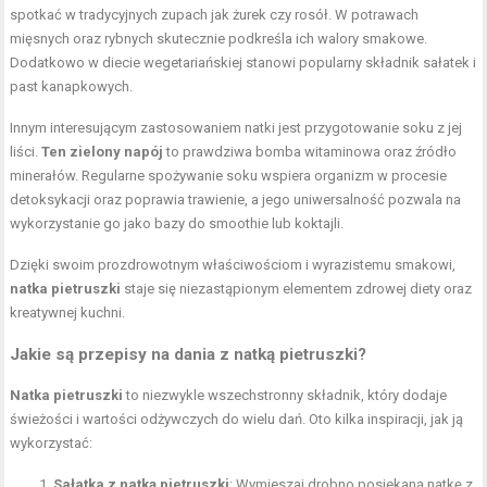
spotkać w tradycyjnych zupach jak żurek czy rosół. W potrawach
mięsnych oraz rybnych skutecznie podkreśla ich walory smakowe.
Dodatkowo w diecie wegetariańskiej stanowi popularny składnik sałatek i
past kanapkowych.
Innym interesującym zastosowaniem natki jest przygotowanie soku z jej
liści.
Ten zielony napój
to prawdziwa bomba witaminowa oraz źródło
minerałów. Regularne spożywanie soku wspiera organizm w procesie
detoksykacji oraz poprawia trawienie, a jego uniwersalność pozwala na
wykorzystanie go jako bazy do smoothie lub koktajli.
Dzięki swoim prozdrowotnym właściwościom i wyrazistemu smakowi,
natka pietruszki
staje się niezastąpionym elementem zdrowej diety oraz
kreatywnej kuchni.
Jakie są przepisy na dania z natką pietruszki?
Natka pietruszki
to niezwykle wszechstronny składnik, który dodaje
świeżości i wartości odżywczych do wielu dań. Oto kilka inspiracji, jak ją
wykorzystać:
Sałatka z natką pietruszki
: Wymieszaj drobno posiekaną natkę z