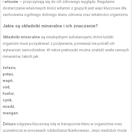
i
włosów
— przyczyniają się do ich zdrowego wyglądu. Regularne
dostarczanie właściwych ilości witamin z grupy B jest więc kluczowe dla
zachowania ogólnego dobrego stanu zdrowia oraz witalności organizmu.
Jakie są
składniki mineralne
i ich znaczenie?
Składniki mineralne
są niezbędnymi substancjami, które ludzki
organizm musi pozyskiwać z pożywienia, ponieważ nie potrafi ich
wytwarzać samodzielnie. W natce pietruszki można znaleźć wiele cennych
minerałów, takich jak:
żelazo
,
potas
,
wapń
,
sód
,
fosfor
,
cynk
,
miedź
,
mangan
.
Żelazo
odgrywa kluczową rolę w transporcie tlenu w organizmie oraz
uczestniczy w procesach oddychania tkankowego. Jego niedobór może