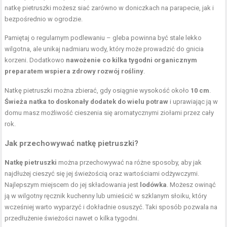
natkę pietruszki możesz siać zarówno w doniczkach na parapecie, jak i
bezpośrednio w ogrodzie.
Pamiętaj o regularnym podlewaniu – gleba powinna być stale lekko
wilgotna, ale unikaj nadmiaru wody, który może prowadzić do gnicia
korzeni. Dodatkowo
nawożenie co kilka tygodni organicznym
preparatem wspiera zdrowy rozwój rośliny
.
Natkę pietruszki można zbierać, gdy osiągnie wysokość około
10 cm
.
Świeża natka to doskonały dodatek do wielu potraw
i uprawiając ją w
domu masz możliwość cieszenia się aromatycznymi ziołami przez cały
rok.
Jak przechowywać natkę pietruszki?
Natkę pietruszki
można przechowywać na różne sposoby, aby jak
najdłużej cieszyć się jej świeżością oraz wartościami odżywczymi.
Najlepszym miejscem do jej składowania jest
lodówka
. Możesz owinąć
ją w wilgotny ręcznik kuchenny lub umieścić w szklanym słoiku, który
wcześniej warto wyparzyć i dokładnie osuszyć. Taki sposób pozwala na
przedłużenie świeżości nawet o kilka tygodni.