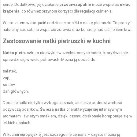
serce. Dodatkowo, jej działanie
przeciwzapalne
może wspierać
układ
krążenia
, co również przynosi korzyści dla regulacji ciśnienia.
Warto zatem wzbogacić codzienne posiłki o natkę pietruszki. To prosty i
naturalny sposób na wsparcie zdrowia oraz kontrolę nad ciśnieniem krwi.
Zastosowanie natki pietruszki w kuchni
Natka pietruszki
to niezwykle wszechstronny składnik, który świetnie
sprawdzi się w wielu potrawach. Można ją dodać do:
sałatek,
zup,
sosów,
dań głównych.
Dodanie natki nie tylko wzbogaca smak, ale także podnosi wartość
odżywczą posiłków.
Świeża natka
charakteryzuje się intensywnym
aromatem i świeżym smakiem, dzięki czemu doskonale komponuje się w
lekkich daniach.
W kuchni europejskiej jest szczególnie ceniona – często można ją