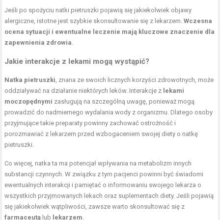
Jeśli po spożyciu natki pietruszki pojawią się jakiekolwiek objawy
alergiczne, istotne jest szybkie skonsultowanie się z lekarzem.
Wczesna
ocena sytuacji i ewentualne leczenie mają kluczowe znaczenie dla
zapewnienia zdrowia
.
Jakie interakcje z lekami mogą wystąpić?
Natka pietruszki
, znana ze swoich licznych korzyści zdrowotnych, może
oddziaływać na działanie niektórych leków. Interakcje z
lekami
moczopędnymi
zasługują na szczególną uwagę, ponieważ mogą
prowadzić do nadmiernego wydalania wody z organizmu. Dlatego osoby
przyjmujące takie preparaty powinny zachować ostrożność i
porozmawiać z lekarzem przed wzbogaceniem swojej diety o natkę
pietruszki.
Co więcej, natka ta ma potencjał wpływania na metabolizm innych
substancji czynnych. W związku z tym pacjenci powinni być świadomi
ewentualnych interakcji i pamiętać o informowaniu swojego lekarza o
wszystkich przyjmowanych lekach oraz suplementach diety. Jeśli pojawią
się jakiekolwiek wątpliwości, zawsze warto skonsultować się z
farmaceutą
lub
lekarzem
.