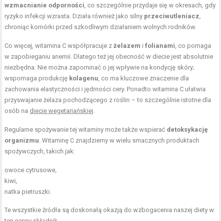
wzmacnianie odporności
, co szczególnie przydaje się w okresach, gdy
ryzyko infekcji wzrasta. Działa również jako silny
przeciwutleniacz
,
chroniąc komórki przed szkodliwym działaniem wolnych rodników.
Co więcej, witamina C współpracuje z
żelazem
i
folianami
, co pomaga
w zapobieganiu anemii. Dlatego też jej obecność w diecie jest absolutnie
niezbędna. Nie można zapominać o jej wpływie na kondycję skóry;
wspomaga produkcję
kolagenu
, co ma kluczowe znaczenie dla
zachowania elastyczności i jędrności cery. Ponadto witamina C ułatwia
przyswajanie żelaza pochodzącego z roślin – to szczególnie istotne dla
osób na
diecie wegetariańskiej
.
Regularne spożywanie tej witaminy może także wspierać
detoksykację
organizmu
. Witaminę C znajdziemy w wielu smacznych produktach
spożywczych, takich jak:
owoce cytrusowe,
kiwi,
natka pietruszki.
Te wszystkie źródła są doskonałą okazją do wzbogacenia naszej diety w
ten cenny składnik.