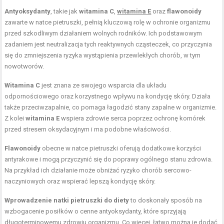
Antyoksydanty
, takie jak
witamina C
,
witamina E
oraz
flawonoidy
zawarte w natce pietruszki, pełnią kluczową rolę w ochronie organizmu
przed szkodliwym działaniem wolnych rodników. Ich podstawowym
zadaniem jest neutralizacja tych reaktywnych cząsteczek, co przyczynia
się do zmniejszenia ryzyka wystąpienia przewlekłych chorób, w tym
nowotworów.
Witamina C
jest znana ze swojego wsparcia dla układu
odpornościowego oraz korzystnego wpływu na kondycję skóry. Działa
także przeciwzapalnie, co pomaga łagodzić stany zapalne w organizmie.
Z kolei
witamina E
wspiera zdrowie serca poprzez ochronę komórek
przed stresem oksydacyjnym i ma podobne właściwości.
Flawonoidy
obecne w natce pietruszki oferują dodatkowe korzyści
antyrakowe i mogą przyczynić się do poprawy ogólnego stanu zdrowia.
Na przykład ich działanie może obniżać ryzyko chorób sercowo-
naczyniowych oraz wspierać lepszą kondycję skóry.
Wprowadzenie natki pietruszki do diety
to doskonały sposób na
wzbogacenie posiłków o cenne antyoksydanty, które sprzyjają
długoterminowemu zdrowiu organizmu. Co więcej, łatwo można je dodać