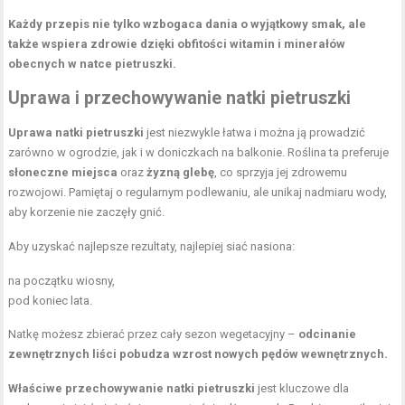
Każdy przepis nie tylko wzbogaca dania o wyjątkowy smak, ale
także wspiera zdrowie dzięki obfitości witamin i minerałów
obecnych w natce pietruszki.
Uprawa i przechowywanie natki pietruszki
Uprawa natki pietruszki
jest niezwykle łatwa i można ją prowadzić
zarówno w ogrodzie, jak i w doniczkach na balkonie. Roślina ta preferuje
słoneczne miejsca
oraz
żyzną glebę
, co sprzyja jej zdrowemu
rozwojowi. Pamiętaj o regularnym podlewaniu, ale unikaj nadmiaru wody,
aby korzenie nie zaczęły gnić.
Aby uzyskać najlepsze rezultaty, najlepiej siać nasiona:
na początku wiosny,
pod koniec lata.
Natkę możesz zbierać przez cały sezon wegetacyjny –
odcinanie
zewnętrznych liści pobudza wzrost nowych pędów wewnętrznych.
Właściwe przechowywanie natki pietruszki
jest kluczowe dla