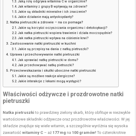
Jaką rolę odgrywa witamina C w organizmie?
Jak witaminy z grupy B wpływają na zdrowie?
Jakie są składniki mineralne i ich znaczenie?
Jakie działanie mają antyoksydanty?
Natka pietruszki a zdrowie – na co pomaga?
Jakie są korzyści oczyszczania organizmu i detoksykacji?
Jak natka pietruszki wspiera trawienie i działa moczopędnie?
Jak natka pietruszki wpływa na ciśnienie krwi?
Zastosowanie natki pietruszki w kuchni
Jakie są przepisy na dania z natką pietruszki?
Uprawa i przechowywanie natki pietruszki
Jak uprawiać natkę pietruszki w domu?
Jak przechowywać natkę pietruszki?
Przeciwwskazania i skutki uboczne natki pietruszki
Jakie są możliwe reakcje alergiczne?
Jakie interakcje z lekami mogą wystąpić?
Właściwości odżywcze i prozdrowotne natki
pietruszki
Natka pietruszki
to prawdziwy zielony skarb, który obfituje w niezwykle
wartościowe składniki odżywcze oraz prozdrowotne właściwości. W jej
składzie znajduje się wiele witamin, a szczególnie wyróżnia się wysoka
zawartość
witaminy C
– aż
177 mg
na
100 gramów!
To czterokrotnie