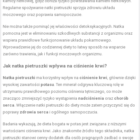
kamicy nerkowej, gdyż obniża ryzyko powstawania kamieni nerkowych.
Regularne spożywanie natki pietruszki sprzyja zdrowiu układu
moczowego oraz poprawia samopoczucie.
Nie można także pominąć jej właściwości detoksykacyjnych. Natka
pomocna jest w eliminowaniu szkodliwych substancji z organizmu oraz
wspiera prawidłowe funkcjonowanie układu pokarmowego.
Wprowadzenie jej do codziennej diety to łatwy sposób na wsparcie
zarówno trawienia, jak i funkcji moczowych organizmu.
Jak natka pietruszki wpływa na ciśnienie krwi?
Natka pietruszki
ma korzystny wpływ na
ciśnienie krwi
, głównie dzięki
wysokiej zawartości
potasu
. Ten minerał odgrywa kluczową rolę w
utrzymaniu prawidłowego poziomu ciśnienia tętniczego, co może
znacząco zmniejszyć ryzyko wystąpienia
nadciśnienia
oraz
chorób
serca
. Włączenie natki pietruszki do diety może zatem przyczynić się do
poprawy
zdrowia serca
i ogólnego samopoczucia.
Badania wykazują, że dieta bogata w potas jest związana z niższymi
wartościami ciśnienia krwi. Jako znakomite źródło tego składnika, natka
pietruszki stanowi cenny dodatek dla osób pragnących zadbać o swoje