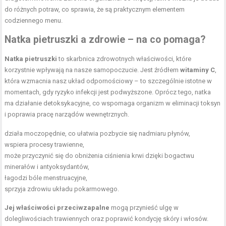
do różnych potraw, co sprawia, że są praktycznym elementem
codziennego menu.
Natka pietruszki a zdrowie – na co pomaga?
Natka pietruszki
to skarbnica zdrowotnych właściwości, które
korzystnie wpływają na nasze samopoczucie. Jest źródłem
witaminy C
,
która wzmacnia nasz układ odpornościowy – to szczególnie istotne w
momentach, gdy ryzyko infekcji jest podwyższone. Oprócz tego, natka
ma działanie detoksykacyjne, co wspomaga organizm w eliminacji toksyn
i poprawia pracę narządów wewnętrznych.
działa moczopędnie, co ułatwia pozbycie się nadmiaru płynów,
wspiera procesy trawienne,
może przyczynić się do obniżenia ciśnienia krwi dzięki bogactwu
minerałów i antyoksydantów,
łagodzi bóle menstruacyjne,
sprzyja zdrowiu układu pokarmowego.
Jej właściwości przeciwzapalne
mogą przynieść ulgę w
dolegliwościach trawiennych oraz poprawić kondycję skóry i włosów.