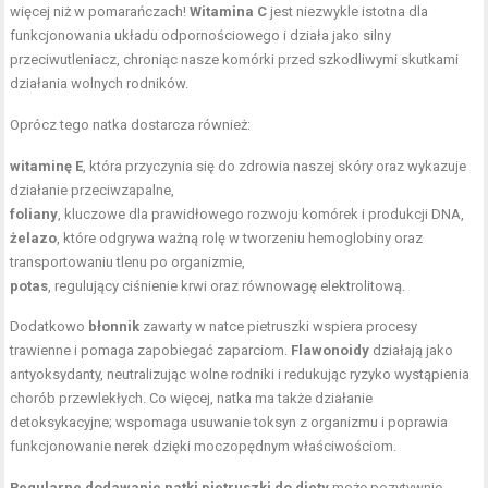
więcej niż w pomarańczach!
Witamina C
jest niezwykle istotna dla
funkcjonowania układu odpornościowego i działa jako silny
przeciwutleniacz, chroniąc nasze komórki przed szkodliwymi skutkami
działania wolnych rodników.
Oprócz tego natka dostarcza również:
witaminę E
, która przyczynia się do zdrowia naszej skóry oraz wykazuje
działanie przeciwzapalne
,
foliany
, kluczowe dla prawidłowego rozwoju komórek i produkcji DNA,
żelazo
, które odgrywa ważną rolę w tworzeniu hemoglobiny oraz
transportowaniu tlenu po organizmie,
potas
, regulujący ciśnienie krwi oraz równowagę elektrolitową.
Dodatkowo
błonnik
zawarty w natce pietruszki wspiera procesy
trawienne i pomaga zapobiegać zaparciom.
Flawonoidy
działają jako
antyoksydanty, neutralizując wolne rodniki i redukując ryzyko wystąpienia
chorób przewlekłych. Co więcej, natka ma także działanie
detoksykacyjne; wspomaga usuwanie toksyn z organizmu i poprawia
funkcjonowanie nerek dzięki moczopędnym właściwościom.
Regularne dodawanie natki pietruszki do diety
może pozytywnie