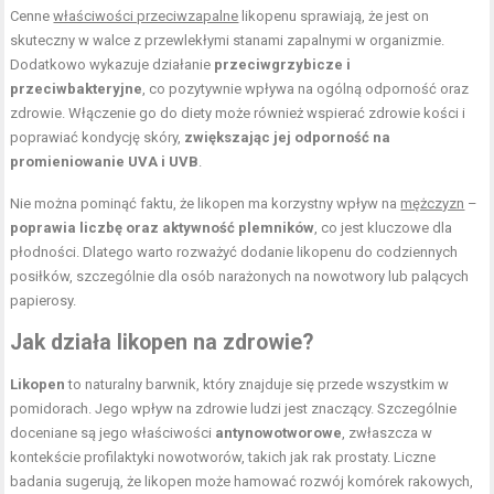
Cenne
właściwości przeciwzapalne
likopenu sprawiają, że jest on
skuteczny w walce z przewlekłymi stanami zapalnymi w organizmie.
Dodatkowo wykazuje działanie
przeciwgrzybicze i
przeciwbakteryjne
, co pozytywnie wpływa na ogólną odporność oraz
zdrowie. Włączenie go do diety może również wspierać zdrowie kości i
poprawiać kondycję skóry,
zwiększając jej odporność na
promieniowanie UVA i UVB
.
Nie można pominąć faktu, że likopen ma korzystny wpływ na
mężczyzn
–
poprawia liczbę oraz aktywność plemników
, co jest kluczowe dla
płodności. Dlatego warto rozważyć dodanie likopenu do codziennych
posiłków, szczególnie dla osób narażonych na nowotwory lub palących
papierosy.
Jak działa likopen na zdrowie?
Likopen
to naturalny barwnik, który znajduje się przede wszystkim w
pomidorach. Jego wpływ na zdrowie ludzi jest znaczący. Szczególnie
doceniane są jego właściwości
antynowotworowe
, zwłaszcza w
kontekście profilaktyki nowotworów, takich jak rak prostaty. Liczne
badania sugerują, że likopen może hamować rozwój komórek rakowych,