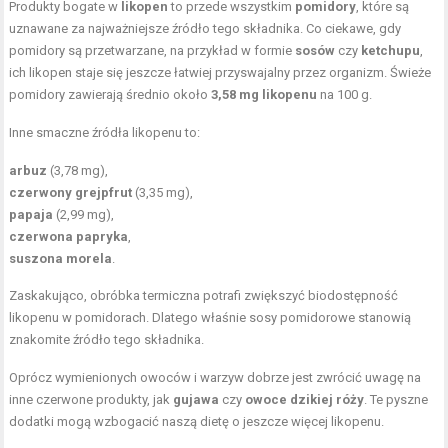
Produkty bogate w
likopen
to przede wszystkim
pomidory
, które są
uznawane za najważniejsze źródło tego składnika. Co ciekawe, gdy
pomidory są przetwarzane, na przykład w formie
sosów
czy
ketchupu
,
ich likopen staje się jeszcze łatwiej przyswajalny przez organizm. Świeże
pomidory zawierają średnio około
3,58 mg likopenu
na 100 g.
Inne smaczne źródła likopenu to:
arbuz
(3,78 mg),
czerwony grejpfrut
(3,35 mg),
papaja
(2,99 mg),
czerwona papryka
,
suszona morela
.
Zaskakująco, obróbka termiczna potrafi zwiększyć biodostępność
likopenu w pomidorach. Dlatego właśnie sosy pomidorowe stanowią
znakomite źródło tego składnika.
Oprócz wymienionych owoców i warzyw dobrze jest zwrócić uwagę na
inne czerwone produkty, jak
gujawa
czy
owoce dzikiej róży
. Te pyszne
dodatki mogą wzbogacić naszą dietę o jeszcze więcej likopenu.