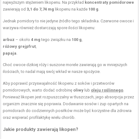
najwyższym stężeniem likopenu. Na przykład
koncentraty pomidorowe
zawierają od
3,1 do 7,74 mg
likopenu na każde
100 g
.
Jednak pomidory to nie jedyne źródło tego składnika. Czerwone owoce i
warzywa również dostarczają spore ilości likopenu:
arbuz
– około
4 mg
tego związku na
100 g
,
różowy grejpfrut
,
papaja
.
Choć owoce dzikiej róży i suszone morele zawierają go w mniejszych
ilościach, to nadal mają swój wkład w nasze spożycie.
Aby poprawić przyswajalność likopenu z soków i przetworów
pomidorowych, warto dodać odrobinę
oliwy
lub
oleju roślinnego
.
Ponieważ likopen jest rozpuszczalny w tłuszczach, jego absorpcja przez
organizm znacznie się poprawia. Dodawanie sosów i zup opartych na
pomidorach do codziennych posiłków może być korzystne dla zdrowia
oraz wspierać profilaktykę wielu chorób.
Jakie produkty zawierają likopen?