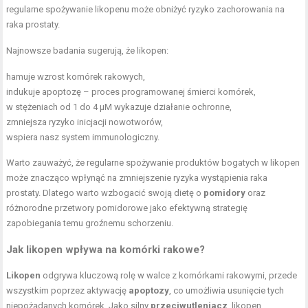
regularne spożywanie likopenu może obniżyć ryzyko zachorowania na
raka prostaty.
Najnowsze badania sugerują, że likopen:
hamuje wzrost komórek rakowych,
indukuje apoptozę – proces programowanej śmierci komórek,
w stężeniach od 1 do 4 µM wykazuje działanie ochronne,
zmniejsza ryzyko inicjacji nowotworów,
wspiera nasz system immunologiczny.
Warto zauważyć, że regularne spożywanie produktów bogatych w likopen
może znacząco wpłynąć na zmniejszenie ryzyka wystąpienia raka
prostaty. Dlatego warto wzbogacić swoją dietę o
pomidory
oraz
różnorodne przetwory pomidorowe jako efektywną strategię
zapobiegania temu groźnemu schorzeniu.
Jak likopen wpływa na komórki rakowe?
Likopen
odgrywa kluczową rolę w walce z komórkami rakowymi, przede
wszystkim poprzez aktywację
apoptozy
, co umożliwia usunięcie tych
niepożądanych komórek. Jako silny
przeciwutleniacz
, likopen