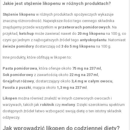
Jakie jest stężenie likopenu w różnych produktach?
Stężenie likopenu
w różnych produktach spożywczych wykazuje
znaczną różnorodność. Największe ilości tego cennego składnika
znajdujemy przede wszystkim w
przetworach pomidorowych
. Na
przykład,
ketchup
może zawierać nawet do
20 mg likopenu
na 100 g, co
czyni go jednym z najbogatszych źródeł tego
antyoksydantu
. Natomiast
świeże pomidory
dostarczają od
3 do 5 mg likopenu
na 100 g.
Inne produkty, które obfitują w likopen to:
Pasta pomidorowa
, która oferuje około
75 mg na 237 ml
,
Sok pomidorowy
z zawartością około
22 mg na 237 ml
,
Grejpfrut różowy
, dostarczający około
3,4 mg w całym owocu
,
Fasola z puszki
, mająca około
1,3 mg na 237 ml
.
Likopen
można również znaleźć w innych czerwonych owocach i
warzywach, takich jak
rokitnik
czy
melony
. Dzięki szerokiemu spektrum
dostępnych źródeł łatwo wzbogacić swoją dietę o ten istotny składnik
odżywczy.
Jak wprowadzić likopen do codziennej diety?