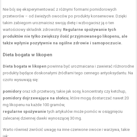
Nie bój się eksperymentować z różnymi formami pomidorowych
przetworów – od świeżych owoców po produkty konserwowe. Dzięki
takim zabiegom urozmaicisz swoją dietę i wzbogacisz ją o ten
wartościowy składnik zdrowotny.
Regularne spożywanie tych
produktów nie tylko zwiększy ilość przyjmowanego likopenu, ale
także wpłynie pozytywnie na ogólne zdrowie i samopoczucie.
Dieta bogata w likopen
Dieta bogata w likopen
powinna być urozmaicana i zawierać różnorodne
produkty będące doskonałymi źródłami tego cennego antyoksydantu. Na
czoło wysuwają się:
pomidory
oraz ich przetwory, takie jak sosy, koncentraty czy ketchup,
pomidory dojrzewające na słońcu
, które mogą dostarczać nawet 20
mg likopenu na każde 100 gramów,
regularne spożywanie
tych artykułów może pomóc w osiągnięciu
zalecanej dziennej dawki wynoszącej 30 mg.
Warto również zwrócić uwagę na inne czerwone owoce i warzywa, takie
jak: