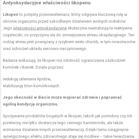
Antyoksydacyjne właściwości likopenu
Likopen
to potężny przeciwutleniacz, który odgrywa kluczową rolę w
obronie organizmu przed szkodliwym działaniem wolnych rodników.
Jego
właściwości antyoksydacyjne
skutecznie neutralizują te reaktywne
cząsteczki, co przyczynia się do zmniejszenia stresu oksydacyjnego. Ten
rodzaj stresu jest powiązany z ryzykiem wielu chorób, w tym nowotworów
oraz schorzeń układu sercowo-naczyniowego.
Badania wskazują, że likopen ma zdolność ograniczania uszkodzeń
komórek i tkanek. Działa poprzez:
redukcję utleniania lipidów,
stabilizację błon komórkowych.
Jego obecność w diecie może wspierać zdrowie i poprawiać
ogólną kondycję organizmu.
Spożywanie produktów bogatych w likopen, takich jak pomidory czy ich
przetwory, nie tylko dostarcza tego cennego karotenoidu, ale także
wzmacnia działanie innych przeciwutleniaczy. Dzięki temu osiągnięcie
synergicznego efektu zdrowotnego staje się możliwe – takie twierdzenia