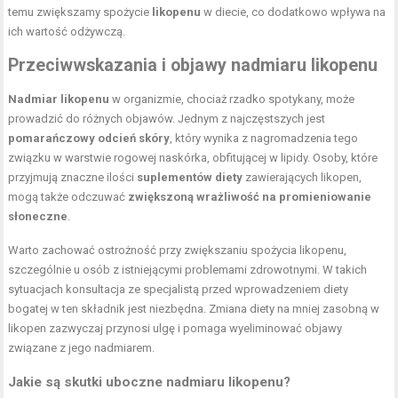
temu zwiększamy spożycie
likopenu
w diecie, co dodatkowo wpływa na
ich wartość odżywczą.
Przeciwwskazania i objawy nadmiaru likopenu
Nadmiar likopenu
w organizmie, chociaż rzadko spotykany, może
prowadzić do różnych objawów. Jednym z najczęstszych jest
pomarańczowy odcień skóry
, który wynika z nagromadzenia tego
związku w warstwie rogowej naskórka, obfitującej w lipidy. Osoby, które
przyjmują znaczne ilości
suplementów diety
zawierających likopen,
mogą także odczuwać
zwiększoną wrażliwość na promieniowanie
słoneczne
.
Warto zachować ostrożność przy zwiększaniu spożycia likopenu,
szczególnie u osób z istniejącymi problemami zdrowotnymi. W takich
sytuacjach konsultacja ze specjalistą przed wprowadzeniem diety
bogatej w ten składnik jest niezbędna. Zmiana diety na mniej zasobną w
likopen zazwyczaj przynosi ulgę i pomaga wyeliminować objawy
związane z jego nadmiarem.
Jakie są skutki uboczne nadmiaru likopenu?