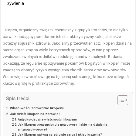
żywienia
Likopen, organiczny związek chemiczny z grupy karotenów, to nie tylko
barwnik nadający pomidorom ich charakterystyczny kolor, ale także
potężny sojusznik zdrowia. Jako silny przeciwutleniacz, likopen działa na
nasze organizmy na wiele korzystnych sposobów, w tym poprzez
zwalczanie wolnych rodników i redukcję stanów zapalnych. Badania
pokazują, że regularne spożywanie pokarmów bogatych w likopen może
znacząco obniżyć ryzyko wystąpienia chorób serca oraz nowotworów.
Warto więc zwrócić uwagę na tę cenną substancję, która może odegrać
kluczową rolę w profilaktyce zdrowotnej.
Spis treści
Właściwości zdrowotne likopenu
Jak działa likopen na zdrowie?
Antyoksydacyjne właściwości likopenu
Jak likopen prewencjonuje nowotwory i jakie ma działanie
antynowotworowe?
Jak likopen wpływa na zdrowie serca i układ krążenia?