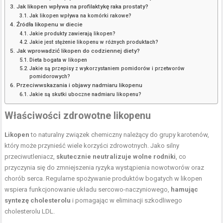
Jak likopen wpływa na profilaktykę raka prostaty?
Jak likopen wpływa na komórki rakowe?
Źródła likopenu w diecie
Jakie produkty zawierają likopen?
Jakie jest stężenie likopenu w różnych produktach?
Jak wprowadzić likopen do codziennej diety?
Dieta bogata w likopen
Jakie są przepisy z wykorzystaniem pomidorów i przetworów
pomidorowych?
Przeciwwskazania i objawy nadmiaru likopenu
Jakie są skutki uboczne nadmiaru likopenu?
Właściwości zdrowotne likopenu
Likopen
to naturalny związek chemiczny należący do grupy karotenów,
który może przynieść wiele korzyści zdrowotnych. Jako silny
przeciwutleniacz,
skutecznie neutralizuje wolne rodniki
, co
przyczynia się do zmniejszenia ryzyka wystąpienia nowotworów oraz
chorób serca. Regularne spożywanie produktów bogatych w likopen
wspiera funkcjonowanie układu sercowo-naczyniowego,
hamując
syntezę cholesterolu
i pomagając w eliminacji szkodliwego
cholesterolu LDL.