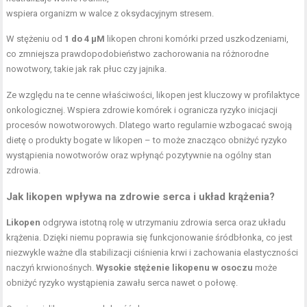
wspiera organizm w walce z oksydacyjnym stresem.
W stężeniu od
1 do 4 µM
likopen chroni komórki przed uszkodzeniami,
co zmniejsza prawdopodobieństwo zachorowania na różnorodne
nowotwory, takie jak rak płuc czy jajnika.
Ze względu na te cenne właściwości, likopen jest kluczowy w profilaktyce
onkologicznej. Wspiera zdrowie komórek i ogranicza ryzyko inicjacji
procesów nowotworowych. Dlatego warto regularnie wzbogacać swoją
dietę o produkty bogate w likopen – to może znacząco obniżyć ryzyko
wystąpienia nowotworów oraz wpłynąć pozytywnie na ogólny stan
zdrowia.
Jak likopen wpływa na zdrowie serca i układ krążenia?
Likopen
odgrywa istotną rolę w utrzymaniu zdrowia serca oraz układu
krążenia. Dzięki niemu poprawia się funkcjonowanie śródbłonka, co jest
niezwykle ważne dla stabilizacji ciśnienia krwi i zachowania elastyczności
naczyń krwionośnych.
Wysokie stężenie likopenu w osoczu
może
obniżyć ryzyko wystąpienia zawału serca nawet o połowę.