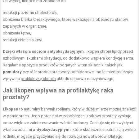
Co więcej, likopen ma zdolność do:
redukcji poziomu cholesterolu,
obniżenia białka C-reaktywnego, które wskazuje na obecność stanów
zapalnych w organizmie,
obniżenia tętna,
redukcji ciśnienia krwi.
Dzięki właściwościom antyoksydacyjnym
, likopen chroni lipidy przed
szkodliwymi skutkami oksydacji, co dodatkowo wspiera kondycję serca.
Regularne spożycie produktów bogatych w ten składnik, takich jak
pomidory
czy różnorodne przetwory pomidorowe, może mieć znaczący
wpływ na
profilaktykę chorób
układu sercowo-naczyniowego.
Jak likopen wpływa na profilaktykę raka
prostaty?
Likopen
to naturalny barwnik roślinny, który w dużej mierze można znaleźć
w pomidorach. Jego potencjał w zapobieganiu rakowi prostaty zyskuje
coraz większe zainteresowanie wśród badaczy. Cechuje się niezwykłymi
właściwościami
antyoksydacyjnymi
, które skutecznie neutralizują wolne
rodniki, mogące przyczyniać się do rozwoju nowotworów. Dlatego