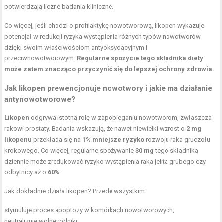
potwierdzają liczne badania kliniczne.
Co więcej, jeśli chodzi o profilaktykę nowotworową, likopen wykazuje
potencjał w redukcji ryzyka wystąpienia różnych typów nowotworów
dzięki swoim właściwościom antyoksydacyjnym i
przeciwnowotworowym.
Regularne spożycie tego składnika diety
może zatem znacząco przyczynić się do lepszej ochrony zdrowia.
Jak likopen prewencjonuje nowotwory i jakie ma działanie
antynowotworowe?
Likopen
odgrywa istotną rolę w zapobieganiu nowotworom, zwłaszcza
rakowi prostaty. Badania wskazują, że nawet niewielki wzrost o
2 mg
likopenu
przekłada się na
1% mniejsze ryzyko
rozwoju raka gruczołu
krokowego. Co więcej, regularne spożywanie
30 mg
tego składnika
dziennie może zredukować ryzyko wystąpienia raka jelita grubego czy
odbytnicy aż o
60%
.
Jak dokładnie działa likopen? Przede wszystkim:
stymuluje proces apoptozy w komórkach nowotworowych,
neutralizuje wolne rodniki,