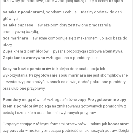
przetwory pomidorowe, które wzbogacą naszą dietę o cenny
likopen
.
Sałatka z pomidorami
, ogórkami i cebulą – idealny dodatek do dań
głównych,
Sałatka caprese
– świeże pomidory zestawione z mozzarellą i
aromatyczną bazylią,
Sos marinara
– świetnie komponuje się z makaronem lub jako baza do
pizzy,
Zupa krem z pomidorów
– pyszna propozycja i zdrowa alternatywa,
Zapiekanka warzywna
wzbogacona o pomidory i ser.
Sosy na bazie pomidorów
to kolejna doskonała opcja ich
wykorzystania.
Przygotowanie sosu marinara
nie jest skomplikowane
– wystarczy podsmażyć czosnek na oliwie, dodać pokrojone pomidory
oraz ulubione przyprawy.
Pomidory
mogą również wzbogacić różne zupy.
Przygotowanie zupy
krem z pomidorów
polega na zmiksowaniu gotowanych pomidorów z
cebulą i czosnkiem oraz dodaniu wybranych przypraw.
Eksperymentując z różnymi formami przetworów – takimi jak
koncentrat
czy
passata
– możemy znacząco podnieść smak naszych potraw. Dzięki