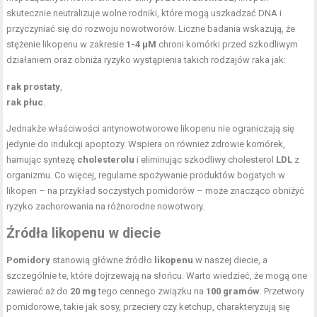
skutecznie neutralizuje wolne rodniki, które mogą uszkadzać DNA i
przyczyniać się do rozwoju nowotworów. Liczne badania wskazują, że
stężenie likopenu w zakresie
1-4 µM
chroni komórki przed szkodliwym
działaniem oraz obniża ryzyko wystąpienia takich rodzajów raka jak:
rak prostaty
,
rak płuc
.
Jednakże właściwości antynowotworowe likopenu nie ograniczają się
jedynie do indukcji apoptozy. Wspiera on również zdrowie komórek,
hamując syntezę
cholesterolu
i eliminując szkodliwy cholesterol
LDL
z
organizmu. Co więcej, regularne spożywanie produktów bogatych w
likopen – na przykład soczystych pomidorów – może znacząco obniżyć
ryzyko zachorowania na różnorodne nowotwory.
Źródła likopenu w diecie
Pomidory
stanowią główne źródło
likopenu
w naszej diecie, a
szczególnie te, które dojrzewają na słońcu. Warto wiedzieć, że mogą one
zawierać aż do
20 mg
tego cennego związku na
100 gramów
. Przetwory
pomidorowe, takie jak sosy, przeciery czy ketchup, charakteryzują się