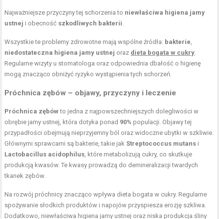
Najważniejsze przyczyny tej schorzenia to
niewłaściwa higiena jamy
ustnej
i obecność
szkodliwych bakterii
.
Wszystkie te problemy zdrowotne mają wspólne źródła:
bakterie
,
niedostateczna higiena jamy ustnej
oraz
dieta bogata w cukry
.
Regularne wizyty u stomatologa oraz odpowiednia dbałość o higienę
mogą znacząco obniżyć ryzyko wystąpienia tych schorzeń.
Próchnica zębów – objawy, przyczyny i leczenie
Próchnica zębów
to jedna z najpowszechniejszych dolegliwości w
obrębie jamy ustnej, która dotyka ponad
90%
populacji. Objawy tej
przypadłości obejmują nieprzyjemny ból oraz widoczne ubytki w szkliwie.
Głównymi sprawcami są bakterie, takie jak
Streptococcus mutans
i
Lactobacillus acidophilus
, które metabolizują cukry, co skutkuje
produkcją kwasów. Te kwasy prowadzą do demineralizacji twardych
tkanek zębów.
Na rozwój próchnicy znacząco wpływa dieta bogata w cukry. Regularne
spożywanie słodkich produktów i napojów przyspiesza erozję szkliwa.
Dodatkowo, niewłaściwa higiena jamy ustnej oraz niska produkcja śliny