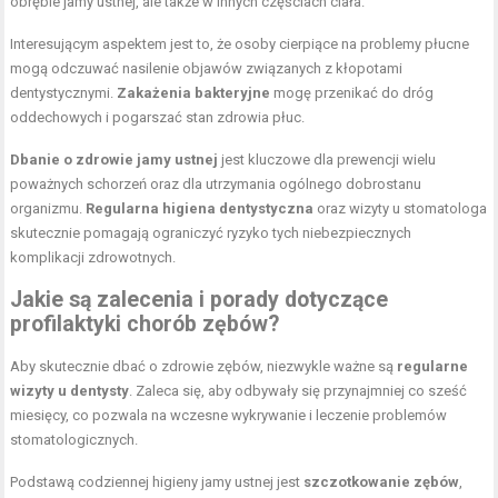
obrębie jamy ustnej, ale także w innych częściach ciała.
Interesującym aspektem jest to, że osoby cierpiące na problemy płucne
mogą odczuwać nasilenie objawów związanych z kłopotami
dentystycznymi.
Zakażenia bakteryjne
mogę przenikać do dróg
oddechowych i pogarszać stan zdrowia płuc.
Dbanie o zdrowie jamy ustnej
jest kluczowe dla prewencji wielu
poważnych schorzeń oraz dla utrzymania ogólnego dobrostanu
organizmu.
Regularna higiena dentystyczna
oraz wizyty u stomatologa
skutecznie pomagają ograniczyć ryzyko tych niebezpiecznych
komplikacji zdrowotnych.
Jakie są zalecenia i porady dotyczące
profilaktyki chorób zębów?
Aby skutecznie dbać o zdrowie zębów, niezwykle ważne są
regularne
wizyty u dentysty
. Zaleca się, aby odbywały się przynajmniej co sześć
miesięcy, co pozwala na wczesne wykrywanie i leczenie problemów
stomatologicznych.
Podstawą codziennej higieny jamy ustnej jest
szczotkowanie zębów
,