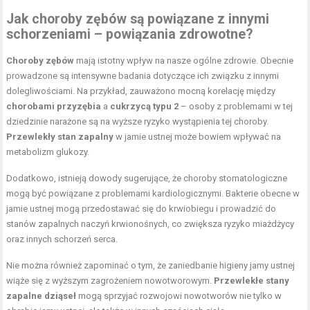
Jak choroby zębów są powiązane z innymi
schorzeniami – powiązania zdrowotne?
Choroby zębów
mają istotny wpływ na nasze ogólne zdrowie. Obecnie
prowadzone są intensywne badania dotyczące ich związku z innymi
dolegliwościami. Na przykład, zauważono mocną korelację między
chorobami przyzębia
a
cukrzycą typu 2
– osoby z problemami w tej
dziedzinie narażone są na wyższe ryzyko wystąpienia tej choroby.
Przewlekły stan zapalny
w jamie ustnej może bowiem wpływać na
metabolizm glukozy.
Dodatkowo, istnieją dowody sugerujące, że choroby stomatologiczne
mogą być powiązane z problemami kardiologicznymi. Bakterie obecne w
jamie ustnej mogą przedostawać się do krwiobiegu i prowadzić do
stanów zapalnych naczyń krwionośnych, co zwiększa ryzyko miażdżycy
oraz innych schorzeń serca.
Nie można również zapominać o tym, że zaniedbanie higieny jamy ustnej
wiąże się z wyższym zagrożeniem nowotworowym.
Przewlekłe stany
zapalne dziąseł
mogą sprzyjać rozwojowi nowotworów nie tylko w