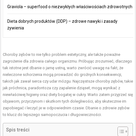
Graviola – superfood o niezwykłych właściwościach zdrowotnych
Dieta dobrych produktów (DDP) – zdrowe nawyki i zasady
żywienia
Choroby zębów to nie tylko problem estetyczny, ale także poważne
zagrożenie dla zdrowia całego organizmu. Próbując zrozumieć, dlaczego
tak istotne jest dbanie o jamę ustną, warto zwrócić uwagę na fakt, że
nieleczone schorzenia mogą prowadzić do groźnych konsekwencji,
takich jak zawał serca czy udar mózgu. Najczęstsze choroby zębów, takie
jak próchnica, paradontoza czy zapalenie dziąseł, mogą wynikać z
niewłaściwej higieny oraz diety bogatej w cukry. Warto zatem przyjrzeć się
objawom, przyczynom i skutkom tych dolegliwości, aby skutecznie im
zapobiegać i leczyć je w odpowiednim czasie. Dbanie o zdrowie zębów
to klucz do lepszego samopoczucia i długowieczności.
Spis treści