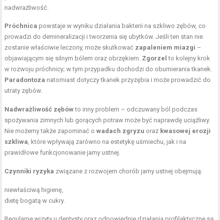
nadwrażliwość.
Próchnica
powstaje w wyniku działania bakterii na szkliwo zębów, co
prowadzi do demineralizacji i tworzenia się ubytków. Jeśli ten stan nie
zostanie właściwie leczony, może skutkować
zapaleniem miazgi
–
objawiającym się silnym bólem oraz obrzękiem.
Zgorzel
to kolejny krok
w rozwoju próchnicy; w tym przypadku dochodzi do obumierania tkanek.
Paradontoza
natomiast dotyczy tkanek przyzębia i może prowadzić do
utraty zębów.
Nadwrażliwość zębów
to inny problem – odczuwany ból podczas
spożywania zimnych lub gorących potraw może być naprawdę uciążliwy.
Nie możemy także zapominać o
wadach zgryzu
oraz
kwasowej erozji
szkliwa
, które wpływają zarówno na estetykę uśmiechu, jak i na
prawidłowe funkcjonowanie jamy ustnej.
Czynniki ryzyka
związane z rozwojem chorób jamy ustnej obejmują:
niewłaściwą higienę,
dietę bogatą w cukry.
Regularne wizyty u dentysty oraz odpowiednie
działania profilaktyczne
są