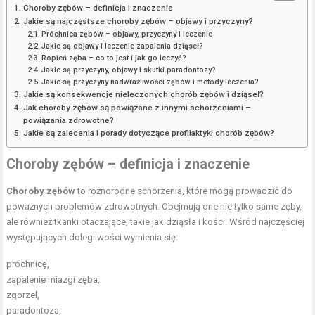
Choroby zębów – definicja i znaczenie
Jakie są najczęstsze choroby zębów – objawy i przyczyny?
Próchnica zębów – objawy, przyczyny i leczenie
Jakie są objawy i leczenie zapalenia dziąseł?
Ropień zęba – co to jest i jak go leczyć?
Jakie są przyczyny, objawy i skutki paradontozy?
Jakie są przyczyny nadwrażliwości zębów i metody leczenia?
Jakie są konsekwencje nieleczonych chorób zębów i dziąseł?
Jak choroby zębów są powiązane z innymi schorzeniami –
powiązania zdrowotne?
Jakie są zalecenia i porady dotyczące profilaktyki chorób zębów?
Choroby zębów – definicja i znaczenie
Choroby zębów
to różnorodne schorzenia, które mogą prowadzić do
poważnych problemów zdrowotnych. Obejmują one nie tylko same zęby,
ale również tkanki otaczające, takie jak dziąsła i kości. Wśród najczęściej
występujących dolegliwości wymienia się:
próchnicę,
zapalenie miazgi zęba,
zgorzel,
paradontoza,