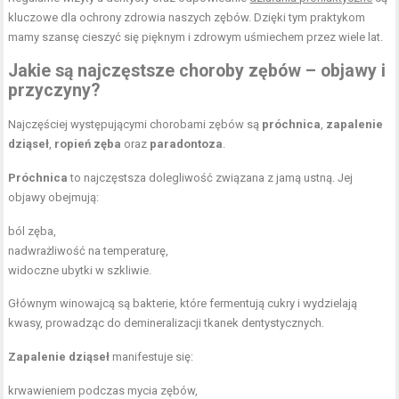
kluczowe dla ochrony zdrowia naszych zębów. Dzięki tym praktykom
mamy szansę cieszyć się pięknym i zdrowym uśmiechem przez wiele lat.
Jakie są najczęstsze choroby zębów – objawy i
przyczyny?
Najczęściej występującymi chorobami zębów są
próchnica
,
zapalenie
dziąseł
,
ropień zęba
oraz
paradontoza
.
Próchnica
to najczęstsza dolegliwość związana z jamą ustną. Jej
objawy obejmują:
ból zęba,
nadwrażliwość na temperaturę,
widoczne ubytki w szkliwie.
Głównym winowajcą są bakterie, które fermentują cukry i wydzielają
kwasy, prowadząc do demineralizacji tkanek dentystycznych.
Zapalenie dziąseł
manifestuje się:
krwawieniem podczas mycia zębów,