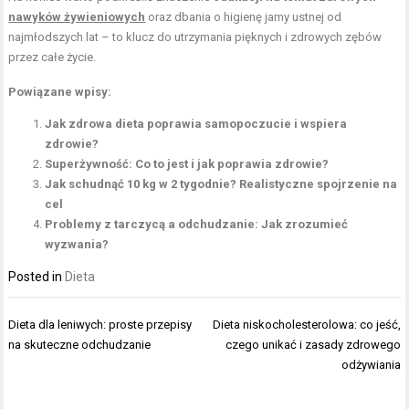
nawyków żywieniowych
oraz dbania o higienę jamy ustnej od
najmłodszych lat – to klucz do utrzymania pięknych i zdrowych zębów
przez całe życie.
Powiązane wpisy:
Jak zdrowa dieta poprawia samopoczucie i wspiera
zdrowie?
Superżywność: Co to jest i jak poprawia zdrowie?
Jak schudnąć 10 kg w 2 tygodnie? Realistyczne spojrzenie na
cel
Problemy z tarczycą a odchudzanie: Jak zrozumieć
wyzwania?
Posted in
Dieta
Nawigacja
Dieta dla leniwych: proste przepisy
Dieta niskocholesterolowa: co jeść,
wpisu
na skuteczne odchudzanie
czego unikać i zasady zdrowego
odżywiania