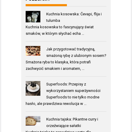
Kuchnia kosowska: Ćevapi, flija i
tulumba
Kuchnia kosowska to fascynujący świat
smaków, w którym słychać echa …
Jak przygotować tradycyjną,
smażoną rybę z ulubionym sosem?
Smażona ryba to klasyka, która potrafi
zachwycić smakiem i aromatem, …
Superfoods: Przepisy z
wykorzystaniem superżywności
Superfoods to nie tylko modne
hasło, ale prawdziwa rewolucja w …
Kuchnia tajska: Pikantne curry i
orzeźwiające sałatki