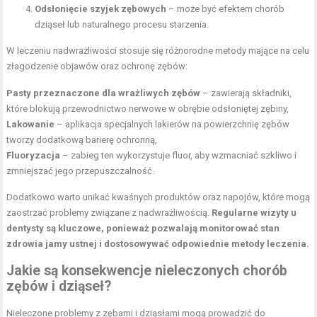
Odsłonięcie szyjek zębowych
– może być efektem chorób
dziąseł lub naturalnego procesu starzenia.
W leczeniu nadwrażliwości stosuje się różnorodne metody mające na celu
złagodzenie objawów oraz ochronę zębów:
Pasty przeznaczone dla wrażliwych zębów
– zawierają składniki,
które blokują przewodnictwo nerwowe w obrębie odsłoniętej zębiny,
Lakowanie
– aplikacja specjalnych lakierów na powierzchnię zębów
tworzy dodatkową barierę ochronną,
Fluoryzacja
– zabieg ten wykorzystuje fluor, aby wzmacniać szkliwo i
zmniejszać jego przepuszczalność.
Dodatkowo warto unikać kwaśnych produktów oraz napojów, które mogą
zaostrzać problemy związane z nadwrażliwością.
Regularne wizyty u
dentysty są kluczowe, ponieważ pozwalają monitorować stan
zdrowia jamy ustnej i dostosowywać odpowiednie metody leczenia.
Jakie są konsekwencje nieleczonych chorób
zębów i dziąseł?
Nieleczone problemy z zębami i dziąsłami mogą prowadzić do