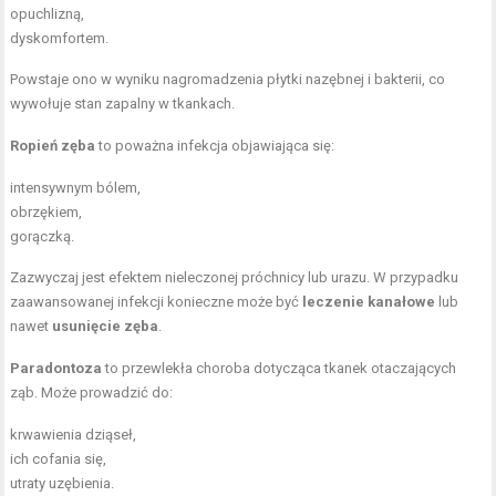
opuchlizną,
dyskomfortem.
Powstaje ono w wyniku nagromadzenia płytki nazębnej i bakterii, co
wywołuje stan zapalny w tkankach.
Ropień zęba
to poważna infekcja objawiająca się:
intensywnym bólem,
obrzękiem,
gorączką.
Zazwyczaj jest efektem nieleczonej próchnicy lub urazu. W przypadku
zaawansowanej infekcji konieczne może być
leczenie kanałowe
lub
nawet
usunięcie zęba
.
Paradontoza
to przewlekła choroba dotycząca tkanek otaczających
ząb. Może prowadzić do:
krwawienia dziąseł,
ich cofania się,
utraty uzębienia.