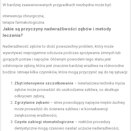
W bardziej zaawansowanych przypadkach niezbędna może być:
interwencja chirurgiczna,
terapia farmakologiczna.
Jakie są przyczyny nadwrażliwości zębów i metody
leczenia?
Nadwrażliwość zębów to dość powszechny problem, który może
wywoływać nieprzyjemne odczucia podczas spożywania zimnych lub
gorących potraw i napojów. Głównym powodem tego stanu jest
odsłonięcie zębiny, która jest znacznie bardziej wrażliwa na różnorodne
bodźce. Istnieje kilka czynników, które mogą przyczynić się do tej sytuacji:
Zbyt intensywne szczotkowanie
– niewłaściwa technika mycia
zębów może prowadzić do uszkodzenia szkliwa, co skutkuje
odkryciem zębiny,
Zgrzytanie zębami
– stres powodujący napięcie mięśni żuchwy
może prowadzić do ścierania szkliwa i w konsekwencji
zwiększonej wrażliwości,
Częste zabiegi stomatologiczne
– niektóre procedury
dentystyczne mogą czasowo nasilać uczucie nadwrażliwości,