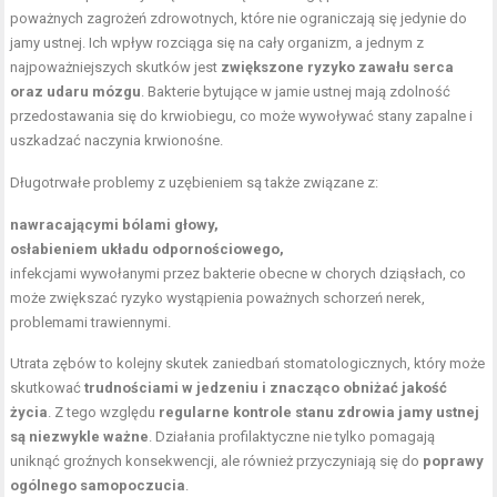
poważnych zagrożeń zdrowotnych, które nie ograniczają się jedynie do
jamy ustnej. Ich wpływ rozciąga się na cały organizm, a jednym z
najpoważniejszych skutków jest
zwiększone ryzyko zawału serca
oraz udaru mózgu
. Bakterie bytujące w jamie ustnej mają zdolność
przedostawania się do krwiobiegu, co może wywoływać stany zapalne i
uszkadzać naczynia krwionośne.
Długotrwałe problemy z uzębieniem są także związane z:
nawracającymi bólami głowy,
osłabieniem układu odpornościowego,
infekcjami wywołanymi przez bakterie obecne w chorych dziąsłach, co
może zwiększać ryzyko wystąpienia poważnych schorzeń nerek,
problemami trawiennymi.
Utrata zębów to kolejny skutek zaniedbań stomatologicznych, który może
skutkować
trudnościami w jedzeniu i znacząco obniżać jakość
życia
. Z tego względu
regularne kontrole stanu zdrowia jamy ustnej
są niezwykle ważne
. Działania profilaktyczne nie tylko pomagają
uniknąć groźnych konsekwencji, ale również przyczyniają się do
poprawy
ogólnego samopoczucia
.