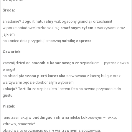
Środa:
śniadanie?
Jogurt naturalny
wzbogacony granolą i orzechami!
w porze obiadowej rozkoszuj się
smażonym ryżem
z warzywami oraz
jajkiem,
na koniec dnia przygotuj smaczną
sałatkę caprese
.
Czwartek:
zacznij dzień od
smoothie bananowego
ze szpinakiem – pyszna dawka
energii!
na obiad
pieczona pierś kurczaka
serwowana z kaszą bulgur oraz
warzywami będzie doskonałym wyborem,
kolacja?
Tortilla
ze szpinakiem i serem feta na pewno przypadnie do
gustu.
Piątek:
rano zasmakuj w
puddingach chia
na mleku kokosowym – lekko,
zdrowo, smacznie!
obiad warto urozmaicić
curry warzywnym
z soczewicą,