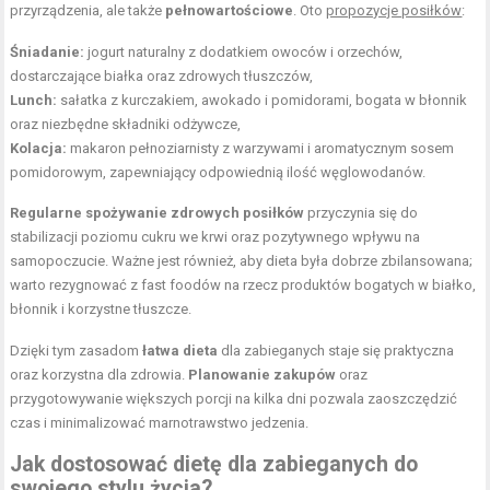
przyrządzenia, ale także
pełnowartościowe
. Oto
propozycje posiłków
:
Śniadanie:
jogurt naturalny z dodatkiem owoców i orzechów,
dostarczające białka oraz zdrowych tłuszczów,
Lunch:
sałatka z kurczakiem, awokado i pomidorami, bogata w błonnik
oraz niezbędne składniki odżywcze,
Kolacja:
makaron pełnoziarnisty
z warzywami i aromatycznym sosem
pomidorowym, zapewniający odpowiednią ilość węglowodanów.
Regularne spożywanie zdrowych posiłków
przyczynia się do
stabilizacji poziomu cukru we krwi oraz pozytywnego wpływu na
samopoczucie. Ważne jest również, aby dieta była dobrze zbilansowana;
warto rezygnować z fast foodów na rzecz produktów bogatych w białko,
błonnik i korzystne tłuszcze.
Dzięki tym zasadom
łatwa dieta
dla zabieganych staje się praktyczna
oraz korzystna dla zdrowia.
Planowanie zakupów
oraz
przygotowywanie większych porcji na kilka dni pozwala zaoszczędzić
czas i minimalizować marnotrawstwo jedzenia.
Jak dostosować dietę dla zabieganych do
swojego stylu życia?