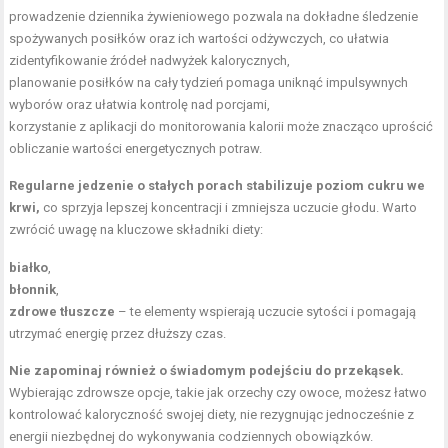
prowadzenie dziennika żywieniowego pozwala na dokładne śledzenie
spożywanych posiłków oraz ich wartości odżywczych, co ułatwia
zidentyfikowanie źródeł nadwyżek kalorycznych,
planowanie posiłków na cały tydzień pomaga uniknąć impulsywnych
wyborów oraz ułatwia kontrolę nad porcjami,
korzystanie z aplikacji do monitorowania kalorii może znacząco uprościć
obliczanie wartości energetycznych potraw.
Regularne jedzenie o stałych porach stabilizuje poziom cukru we
krwi,
co sprzyja lepszej koncentracji i zmniejsza uczucie głodu. Warto
zwrócić uwagę na kluczowe składniki diety:
białko
,
błonnik
,
zdrowe tłuszcze
– te elementy wspierają uczucie sytości i pomagają
utrzymać energię przez dłuższy czas.
Nie zapominaj również o świadomym podejściu do przekąsek.
Wybierając zdrowsze opcje, takie jak orzechy czy owoce, możesz łatwo
kontrolować kaloryczność swojej diety, nie rezygnując jednocześnie z
energii niezbędnej do wykonywania codziennych obowiązków.