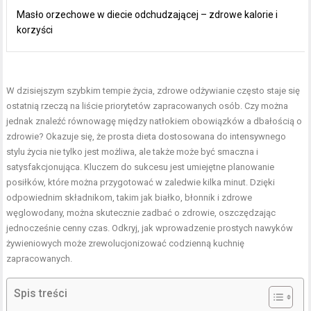
Masło orzechowe w diecie odchudzającej – zdrowe kalorie i
korzyści
W dzisiejszym szybkim tempie życia, zdrowe odżywianie często staje się
ostatnią rzeczą na liście priorytetów zapracowanych osób. Czy można
jednak znaleźć równowagę między natłokiem obowiązków a dbałością o
zdrowie? Okazuje się, że prosta dieta dostosowana do intensywnego
stylu życia nie tylko jest możliwa, ale także może być smaczna i
satysfakcjonująca. Kluczem do sukcesu jest umiejętne planowanie
posiłków, które można przygotować w zaledwie kilka minut. Dzięki
odpowiednim składnikom, takim jak białko, błonnik i zdrowe
węglowodany, można skutecznie zadbać o zdrowie, oszczędzając
jednocześnie cenny czas. Odkryj, jak wprowadzenie prostych nawyków
żywieniowych może zrewolucjonizować codzienną kuchnię
zapracowanych.
Spis treści