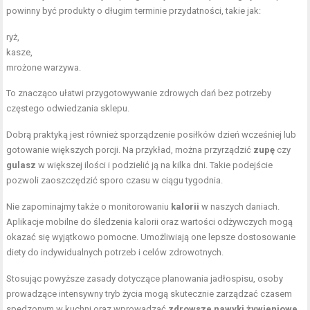
powinny być produkty o długim terminie przydatności, takie jak:
ryż,
kasze,
mrożone warzywa.
To znacząco ułatwi przygotowywanie zdrowych dań bez potrzeby
częstego odwiedzania sklepu.
Dobrą praktyką jest również sporządzenie posiłków dzień wcześniej lub
gotowanie większych porcji. Na przykład, można przyrządzić
zupę
czy
gulasz
w większej ilości i podzielić ją na kilka dni. Takie podejście
pozwoli zaoszczędzić sporo czasu w ciągu tygodnia.
Nie zapominajmy także o monitorowaniu
kalorii
w naszych daniach.
Aplikacje mobilne do śledzenia kalorii oraz wartości odżywczych mogą
okazać się wyjątkowo pomocne. Umożliwiają one lepsze dostosowanie
diety do indywidualnych potrzeb i celów zdrowotnych.
Stosując powyższe zasady dotyczące planowania jadłospisu, osoby
prowadzące intensywny tryb życia mogą skutecznie zarządzać czasem
spędzonym w kuchni oraz wprowadzać
zdrowsze nawyki żywieniowe