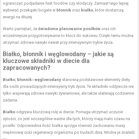
ograniczać podjadanie fast foodów czy słodyczy. Zamiast tego lepiej
wybierać przekąski bogate w
błonnik
oraz
białko
, które dostarczą
energii na dłużej.
Warto pamiętać, że
świadome planowanie posiłków
oraz ich
wcześniejsze przygotowywanie to klucz do sukcesu. Dzięki temu można
utrzymać zdrowe nawyki nawet przy intensywnym trybie życia.
Białko, błonnik i węglowodany – jakie są
kluczowe składniki w diecie dla
zapracowanych?
Białko
,
błonnik
i
węglowodany
stanowią podstawowe elementy diety
dla osób prowadzących intensywny tryb życia. Te składniki odżywcze nie
tylko wspierają zdrowe nawyki żywieniowe, ale także ułatwiają codzienne
zadania.
Białko
odgrywa kluczową rolę w diecie. Pomaga utrzymać uczucie
sytości, co jest szczególnie ważne dla tych, którzy mają mało czasu na
posiłki. Odpowiednia ilość białka sprzyja również zachowaniu masy
mięśniowej oraz regeneracji organizmu po trudach dnia. Można je znaleźć