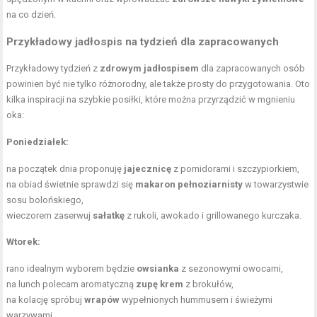
na co dzień.
Przykładowy
jadłospis na tydzień
dla zapracowanych
Przykładowy tydzień z
zdrowym jadłospisem
dla zapracowanych osób
powinien być nie tylko różnorodny, ale także prosty do przygotowania. Oto
kilka inspiracji na szybkie posiłki, które można przyrządzić w mgnieniu
oka:
Poniedziałek:
na początek dnia proponuję
jajecznicę
z pomidorami i szczypiorkiem,
na obiad świetnie sprawdzi się
makaron pełnoziarnisty
w towarzystwie
sosu bolońskiego,
wieczorem zaserwuj
sałatkę
z rukoli, awokado i grillowanego kurczaka.
Wtorek:
rano idealnym wyborem będzie
owsianka
z sezonowymi owocami,
na lunch polecam aromatyczną
zupę krem
z brokułów,
na kolację spróbuj
wrapów
wypełnionych hummusem i świeżymi
warzywami.