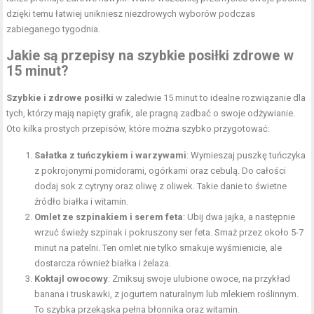
dzięki temu łatwiej unikniesz niezdrowych wyborów podczas
zabieganego tygodnia.
Jakie są przepisy na szybkie posiłki zdrowe w
15 minut?
Szybkie i zdrowe posiłki
w zaledwie 15 minut to idealne rozwiązanie dla
tych, którzy mają napięty grafik, ale pragną zadbać o swoje odżywianie.
Oto kilka prostych przepisów, które można szybko przygotować:
Sałatka z tuńczykiem i warzywami
: Wymieszaj puszkę tuńczyka
z pokrojonymi pomidorami, ogórkami oraz cebulą. Do całości
dodaj sok z cytryny oraz oliwę z oliwek. Takie danie to świetne
źródło białka i witamin.
Omlet ze szpinakiem i serem feta
: Ubij dwa jajka, a następnie
wrzuć świeży szpinak i pokruszony ser feta. Smaż przez około 5-7
minut na patelni. Ten omlet nie tylko smakuje wyśmienicie, ale
dostarcza również białka i żelaza.
Koktajl owocowy
: Zmiksuj swoje ulubione owoce, na przykład
banana i truskawki, z jogurtem naturalnym lub mlekiem roślinnym.
To szybka przekąska pełna błonnika oraz witamin.