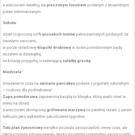
a wieczorem delektuj się
pieczonym łososiem
podanym z aksamitnym
puree ziemniaczanym.
Sobota:
dzień rozpocznij od
francuskich tostów
pełnoziarnistych podanych ze
świeżymi owocami,
w porze obiadowej
klopsiki drobiowe
w sosie pomidorowym będą
strzałem w dziesiątkę,
na kolację przygotuj orzeźwiającą
sałatkę grecką
.
Niedziela:
śniadanie to czas na
owsiane pancakes
podane z jogurtem naturalnym
– rozkosz dla podniebienia!
Zupa pomidorowa
zaprawiona bazylią to klasyka, którą warto mieć w
menu na obiad,
a wieczorem skomponuj
grillowane warzywa
na patelnię razem z serem
halloumi jako wykwintne zakończenie tygodnia.
Taki plan żywieniowy
nie tylko pozwala zaoszczędzić cenny czas, ale
także promuje zdrowe nawyki. Warto wcześniej przemyśleć swoje posiłki;