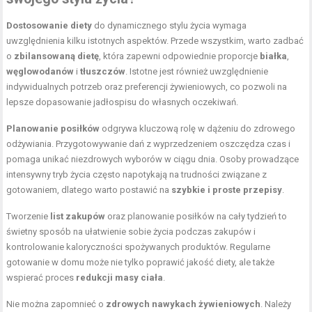
Dostosowanie diety
do dynamicznego stylu życia wymaga
uwzględnienia kilku istotnych aspektów. Przede wszystkim, warto zadbać
o
zbilansowaną dietę
, która zapewni odpowiednie proporcje
białka
,
węglowodanów
i
tłuszczów
. Istotne jest również uwzględnienie
indywidualnych potrzeb oraz preferencji żywieniowych, co pozwoli na
lepsze dopasowanie jadłospisu do własnych oczekiwań.
Planowanie posiłków
odgrywa kluczową rolę w dążeniu do zdrowego
odżywiania. Przygotowywanie dań z wyprzedzeniem oszczędza czas i
pomaga unikać niezdrowych wyborów w ciągu dnia. Osoby prowadzące
intensywny tryb życia często napotykają na trudności związane z
gotowaniem, dlatego warto postawić na
szybkie i proste przepisy
.
Tworzenie
list zakupów
oraz planowanie posiłków na cały tydzień to
świetny sposób na ułatwienie sobie życia podczas zakupów i
kontrolowanie kaloryczności spożywanych produktów. Regularne
gotowanie w domu może nie tylko poprawić jakość diety, ale także
wspierać proces
redukcji masy ciała
.
Nie można zapomnieć o
zdrowych nawykach żywieniowych
. Należy