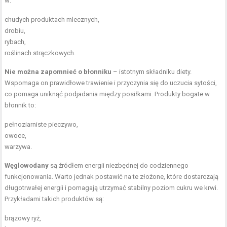
w:
chudych produktach mlecznych,
drobiu,
rybach,
roślinach strączkowych
.
Nie można zapomnieć o błonniku
– istotnym składniku diety.
Wspomaga on prawidłowe trawienie i przyczynia się do uczucia sytości,
co pomaga uniknąć podjadania między posiłkami. Produkty bogate w
błonnik to:
pełnoziarniste pieczywo,
owoce,
warzywa.
Węglowodany
są źródłem energii niezbędnej do codziennego
funkcjonowania. Warto jednak postawić na te złożone, które dostarczają
długotrwałej energii i pomagają utrzymać stabilny poziom cukru we krwi.
Przykładami takich produktów są:
brązowy ryż,