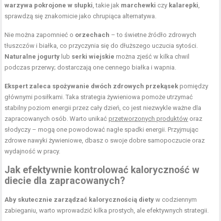
warzywa pokrojone w słupki
, takie jak
marchewki
czy
kalarepki
,
sprawdzą się znakomicie jako chrupiąca alternatywa.
Nie można zapomnieć o
orzechach
– to świetne źródło zdrowych
tłuszczów i białka, co przyczynia się do dłuższego uczucia sytości.
Naturalne jogurty
lub
serki wiejskie
można zjeść w kilka chwil
podczas przerwy; dostarczają one cennego białka i wapnia.
Ekspert zaleca spożywanie dwóch zdrowych przekąsek
pomiędzy
głównymi posiłkami. Taka strategia żywieniowa pomoże utrzymać
stabilny poziom energii przez cały dzień, co jest niezwykle ważne dla
zapracowanych osób. Warto unikać
przetworzonych produktów
oraz
słodyczy – mogą one powodować nagłe spadki energii. Przyjmując
zdrowe nawyki żywieniowe, dbasz o swoje dobre samopoczucie oraz
wydajność w pracy.
Jak efektywnie kontrolować kaloryczność w
diecie dla zapracowanych?
Aby skutecznie zarządzać kalorycznością diety
w codziennym
zabieganiu, warto wprowadzić kilka prostych, ale efektywnych strategii.