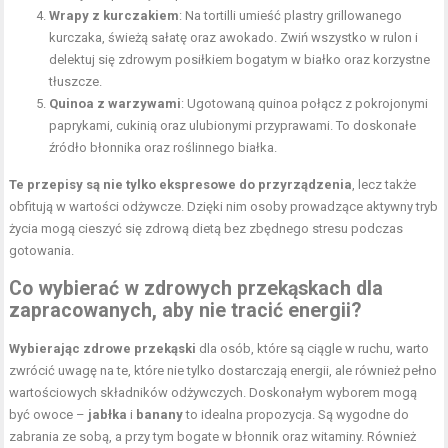
Wrapy z kurczakiem
: Na tortilli umieść plastry grillowanego
kurczaka, świeżą sałatę oraz awokado. Zwiń wszystko w rulon i
delektuj się zdrowym posiłkiem bogatym w białko oraz korzystne
tłuszcze.
Quinoa z warzywami
: Ugotowaną quinoa połącz z pokrojonymi
paprykami, cukinią oraz ulubionymi przyprawami. To doskonałe
źródło błonnika oraz roślinnego białka.
Te przepisy są nie tylko ekspresowe do przyrządzenia
, lecz także
obfitują w wartości odżywcze. Dzięki nim osoby prowadzące aktywny tryb
życia mogą cieszyć się zdrową dietą bez zbędnego stresu podczas
gotowania.
Co wybierać w zdrowych przekąskach dla
zapracowanych, aby nie tracić energii?
Wybierając zdrowe przekąski
dla osób, które są ciągle w ruchu, warto
zwrócić uwagę na te, które nie tylko dostarczają energii, ale również pełno
wartościowych składników odżywczych. Doskonałym wyborem mogą
być owoce –
jabłka
i
banany
to idealna propozycja. Są wygodne do
zabrania ze sobą, a przy tym bogate w błonnik oraz witaminy. Również