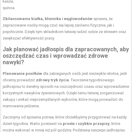
kasze,
quinoa.
Zbilansowanie białka, błonnika i węglowodanów
sprawia, że
zapracowane osoby mogą czuć się lepiej zarówno fizycznie, jak i
psychicznie. Dzięki tym składnikom łatwiej radzić sobie ze stresem oraz
zwiększać efektywność pracy.
Jak planować jadłospis dla zapracowanych, aby
oszczędzać czas i wprowadzać zdrowe
nawyki?
Planowanie posiłków
dla zabieganych osób jest niezwykle istotne, jeśli
chcemy prowadzić
zdrowy tryb życia
. Tworzenie tygodniowego
jadłospisu to świetny sposób na oszczędność czasu oraz wprowadzenie
korzystnych nawyków żywieniowych. Dzięki temu łatwiej zorganizować
zakupy i unikać nieprzemyślanych wyborów, które mogą prowadzić do
marnowania jedzenia.
Zacznijmy od spisania potraw, które chcielibyśmy przygotować na każdy
dzień tygodnia. Warto postawić na
proste i szybkie przepisy
, które
można wykonać w mniej niż pół godziny. Podstawą naszego jadłospisu