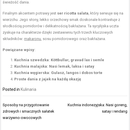
świeżość dania.
Finalnym akcentem potrawy jest
ser ricotta salata
, który serwuje się na
wierzchu. Jego słony, lekko orzechowy smak doskonale kontrastuje z
słodkością pomidorów i delikatnością bakłażana. Ta sycylijska uczta
zyskuje na charakterze dzięki zestawieniu tych trzech kluczowych
składników:
makaronu
, sosu pomidorowego oraz bakłażana.
Powiązane wpisy:
Kuchnia szwedzka: Köttbullar, gravad lax i semle
Kuchnia malajska: Nasi lemak, laksa i satay
Kuchnia węgierska: Gulasz, langos i dobos torte
Proste dania z jajek na każdą okazję
Posted in
Kulinaria
Nawigacja
Sposoby na przygotowanie
Kuchnia indonezyjska: Nasi goreng,
wpisu
zdrowych i smacznych sałatek
satay i rendang
warzywno-owocowych