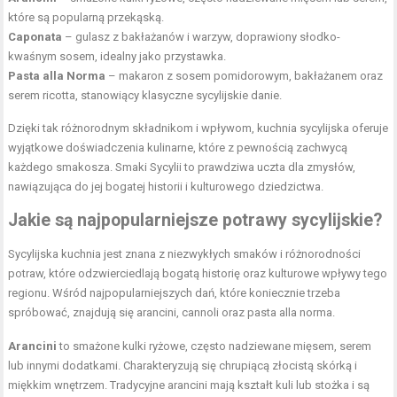
które są popularną przekąską.
Caponata
– gulasz z bakłażanów i warzyw, doprawiony słodko-
kwaśnym sosem, idealny jako przystawka.
Pasta alla Norma
– makaron z sosem pomidorowym, bakłażanem oraz
serem ricotta, stanowiący klasyczne sycylijskie danie.
Dzięki tak różnorodnym składnikom i wpływom, kuchnia sycylijska oferuje
wyjątkowe doświadczenia kulinarne, które z pewnością zachwycą
każdego smakosza. Smaki Sycylii to prawdziwa uczta dla zmysłów,
nawiązująca do jej bogatej historii i kulturowego dziedzictwa.
Jakie są najpopularniejsze potrawy sycylijskie?
Sycylijska kuchnia jest znana z niezwykłych smaków i różnorodności
potraw, które odzwierciedlają bogatą historię oraz kulturowe wpływy tego
regionu. Wśród najpopularniejszych dań, które koniecznie trzeba
spróbować, znajdują się arancini, cannoli oraz pasta alla norma.
Arancini
to smażone kulki ryżowe, często nadziewane mięsem, serem
lub innymi dodatkami. Charakteryzują się chrupiącą złocistą skórką i
miękkim wnętrzem. Tradycyjne arancini mają kształt kuli lub stożka i są