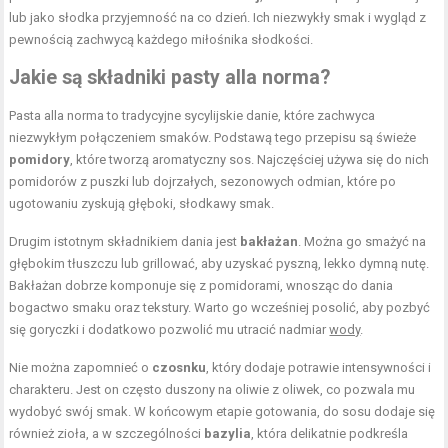
lub jako słodka przyjemność na co dzień. Ich niezwykły smak i wygląd z
pewnością zachwycą każdego miłośnika słodkości.
Jakie są składniki pasty alla norma?
Pasta alla norma to tradycyjne sycylijskie danie, które zachwyca
niezwykłym połączeniem smaków. Podstawą tego przepisu są świeże
pomidory
, które tworzą aromatyczny sos. Najczęściej używa się do nich
pomidorów z puszki lub dojrzałych, sezonowych odmian, które po
ugotowaniu zyskują głęboki, słodkawy smak.
Drugim istotnym składnikiem dania jest
bakłażan
. Można go smażyć na
głębokim tłuszczu lub grillować, aby uzyskać pyszną, lekko dymną nutę.
Bakłażan dobrze komponuje się z pomidorami, wnosząc do dania
bogactwo smaku oraz tekstury. Warto go wcześniej posolić, aby pozbyć
się goryczki i dodatkowo pozwolić mu utracić nadmiar
wody
.
Nie można zapomnieć o
czosnku
, który dodaje potrawie intensywności i
charakteru. Jest on często duszony na oliwie z oliwek, co pozwala mu
wydobyć swój smak. W końcowym etapie gotowania, do sosu dodaje się
również zioła, a w szczególności
bazylia
, która delikatnie podkreśla