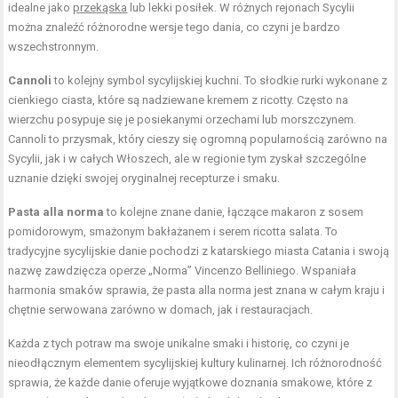
idealne jako
przekąska
lub lekki posiłek. W różnych rejonach Sycylii
można znaleźć różnorodne wersje tego dania, co czyni je bardzo
wszechstronnym.
Cannoli
to kolejny symbol sycylijskiej kuchni. To słodkie rurki wykonane z
cienkiego ciasta, które są nadziewane kremem z ricotty. Często na
wierzchu posypuje się je posiekanymi orzechami lub morszczynem.
Cannoli to przysmak, który cieszy się ogromną popularnością zarówno na
Sycylii, jak i w całych Włoszech, ale w regionie tym zyskał szczególne
uznanie dzięki swojej oryginalnej recepturze i smaku.
Pasta alla norma
to kolejne znane danie, łączące makaron z sosem
pomidorowym, smażonym bakłażanem i serem ricotta salata. To
tradycyjne sycylijskie danie pochodzi z katarskiego miasta Catania i swoją
nazwę zawdzięcza operze „Norma” Vincenzo Belliniego. Wspaniała
harmonia smaków sprawia, że pasta alla norma jest znana w całym kraju i
chętnie serwowana zarówno w domach, jak i restauracjach.
Każda z tych potraw ma swoje unikalne smaki i historię, co czyni je
nieodłącznym elementem sycylijskiej kultury kulinarnej. Ich różnorodność
sprawia, że każde danie oferuje wyjątkowe doznania smakowe, które z