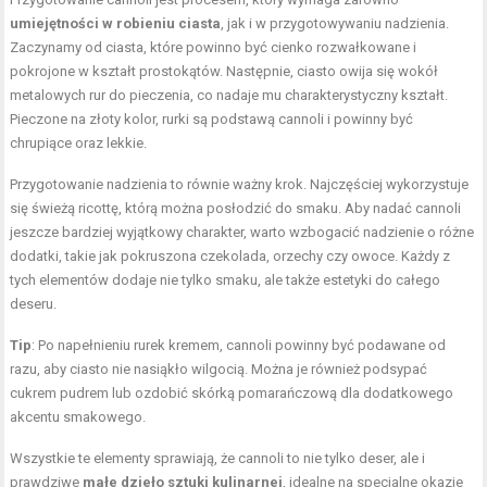
umiejętności w robieniu ciasta
, jak i w przygotowywaniu nadzienia.
Zaczynamy od ciasta, które powinno być cienko rozwałkowane i
pokrojone w kształt prostokątów. Następnie, ciasto owija się wokół
metalowych rur do pieczenia, co nadaje mu charakterystyczny kształt.
Pieczone na złoty kolor, rurki są podstawą cannoli i powinny być
chrupiące oraz lekkie.
Przygotowanie nadzienia to równie ważny krok. Najczęściej wykorzystuje
się świeżą ricottę, którą można posłodzić do smaku. Aby nadać cannoli
jeszcze bardziej wyjątkowy charakter, warto wzbogacić nadzienie o różne
dodatki, takie jak pokruszona czekolada, orzechy czy owoce. Każdy z
tych elementów dodaje nie tylko smaku, ale także estetyki do całego
deseru.
Tip
: Po napełnieniu rurek kremem, cannoli powinny być podawane od
razu, aby ciasto nie nasiąkło wilgocią. Można je również podsypać
cukrem pudrem lub ozdobić skórką pomarańczową dla dodatkowego
akcentu smakowego.
Wszystkie te elementy sprawiają, że cannoli to nie tylko deser, ale i
prawdziwe
małe dzieło sztuki kulinarnej
, idealne na specjalne okazje