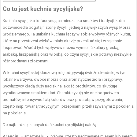
Co to jest kuchnia sycylijska?
Kuchnia sycylijska to fascynująca mieszanka smaków i tradycji, która
odzwierciedla bogatą historię Sycylii, jednej z największych wysp Morza
Śródziemnego. Ta unikalna kuchnia łączy w sobie
wpływy
różnych kultur,
które na przestrzeni wieków miały okazję przenikać się i wzajemnie
inspirować. Wśród tych wpływów można wymienić kultury grecką,
arabską, hiszpańską oraz włoską, co czyni sycylijskie potrawy niezwykle
różnorodnymi i złożonymi.
W kuchni sycylijskiej kluczową rolę odgrywają świeże składniki, w tym
lokalne warzywa, owoce morza oraz aromatyczne
zioła
i przyprawy.
Sycylijczycy kładą duży nacisk na jakość produktów, co skutkuje
wyrafinowanym smakiem dań. Charakteryzują się one bogactwem
aromatów, intensywnością kolorów oraz prostotą w przygotowaniu,
często inspirowaną tradycyjnymi przepisami przekazywanymi z pokolenia
na pokolenie.
Do najbardziej znanych dań kuchni sycylijskiej należą:
Arancini
– smażone kulki ryżowe, często nadziewane mięsem lub serem,