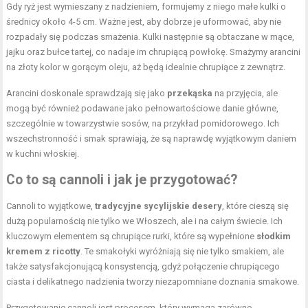
Gdy ryż jest wymieszany z nadzieniem, formujemy z niego małe kulki o
średnicy około 4-5 cm. Ważne jest, aby dobrze je uformować, aby nie
rozpadały się podczas smażenia. Kulki następnie są obtaczane w mące,
jajku oraz bułce tartej, co nadaje im chrupiącą powłokę. Smażymy arancini
na złoty kolor w gorącym oleju, aż będą idealnie chrupiące z zewnątrz.
Arancini doskonale sprawdzają się jako
przekąska
na przyjęcia, ale
mogą być również podawane jako pełnowartościowe danie główne,
szczególnie w towarzystwie sosów, na przykład pomidorowego. Ich
wszechstronność i smak sprawiają, że są naprawdę wyjątkowym daniem
w kuchni włoskiej.
Co to są cannoli i jak je przygotować?
Cannoli to wyjątkowe,
tradycyjne sycylijskie desery
, które cieszą się
dużą popularnością nie tylko we Włoszech, ale i na całym świecie. Ich
kluczowym elementem są chrupiące rurki, które są wypełnione
słodkim
kremem z ricotty
. Te smakołyki wyróżniają się nie tylko smakiem, ale
także satysfakcjonującą konsystencją, gdyż połączenie chrupiącego
ciasta i delikatnego nadzienia tworzy niezapomniane doznania smakowe.
Przygotowanie cannoli jest procesem, który wymaga zarówno