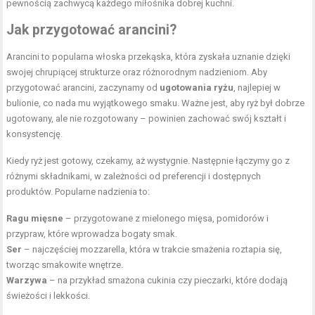
pewnością zachwycą każdego miłośnika dobrej kuchni.
Jak przygotować arancini?
Arancini to popularna włoska przekąska, która zyskała uznanie dzięki
swojej chrupiącej strukturze oraz różnorodnym nadzieniom. Aby
przygotować arancini, zaczynamy od
ugotowania ryżu
, najlepiej w
bulionie, co nada mu wyjątkowego smaku. Ważne jest, aby ryż był dobrze
ugotowany, ale nie rozgotowany – powinien zachować swój kształt i
konsystencję.
Kiedy ryż jest gotowy, czekamy, aż wystygnie. Następnie łączymy go z
różnymi składnikami, w zależności od preferencji i dostępnych
produktów. Popularne nadzienia to:
Ragu mięsne
– przygotowane z mielonego mięsa, pomidorów i
przypraw, które wprowadza bogaty smak.
Ser
– najczęściej mozzarella, która w trakcie smażenia roztapia się,
tworząc smakowite wnętrze.
Warzywa
– na przykład smażona cukinia czy pieczarki, które dodają
świeżości i lekkości.