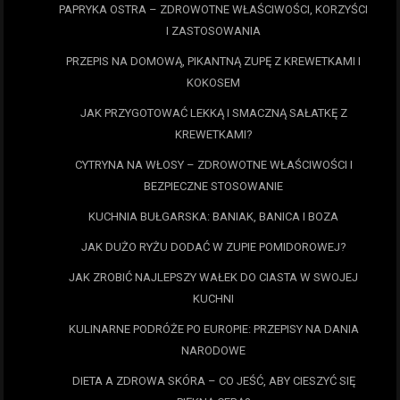
PAPRYKA OSTRA – ZDROWOTNE WŁAŚCIWOŚCI, KORZYŚCI
I ZASTOSOWANIA
PRZEPIS NA DOMOWĄ, PIKANTNĄ ZUPĘ Z KREWETKAMI I
KOKOSEM
JAK PRZYGOTOWAĆ LEKKĄ I SMACZNĄ SAŁATKĘ Z
KREWETKAMI?
CYTRYNA NA WŁOSY – ZDROWOTNE WŁAŚCIWOŚCI I
BEZPIECZNE STOSOWANIE
KUCHNIA BUŁGARSKA: BANIAK, BANICA I BOZA
JAK DUŻO RYŻU DODAĆ W ZUPIE POMIDOROWEJ?
JAK ZROBIĆ NAJLEPSZY WAŁEK DO CIASTA W SWOJEJ
KUCHNI
KULINARNE PODRÓŻE PO EUROPIE: PRZEPISY NA DANIA
NARODOWE
DIETA A ZDROWA SKÓRA – CO JEŚĆ, ABY CIESZYĆ SIĘ