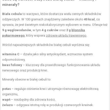
minerały?
Biała cebula
to warzywo, które dostarcza wielu cennych składników
odżywczych. W 100 gramach znajdziemy zaledwie około
40 kcal
, co
sprawia, że jest świetnym niskokalorycznym wyborem w menu. Oferuje też
9 g węglowodanów
, w tym
4 g cukrów
oraz
2 g
błonnika
pokarmowego
, który wspiera
zdrowie układu trawiennego
.
Wśród najważniejszych składników białej cebuli wyróżnia się:
witamina C
– działa jako silny antyoksydant, wzmacnia system
odpornościowy,
kwas foliowy
– kluczowy dla prawidłowego funkcjonowania układu
nerwowego oraz produkcji krwi.
Minerały obecne w białej cebuli to:
potas
– reguluje ciśnienie krwi i utrzymuje równowagę elektrolitową
organizmu,
wapń
– niezbędny dla zdrowia kości,
żelazo
– odgrywa istotną rolę w produkcji czerwonych krwinek.