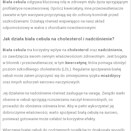
Biała cebula
odgrywa kluczową rolę w zdrowym stylu życia sprzyjającym
profilaktyce nowotworowej. Oprócz kwercetyny, inne przeciwutleniacze
zawarte w tym warzywie przyczyniają się do ochrony komórek przed
uszkodzeniami. Działają również wspierająco na nasz układ
odpornościowy w walce z chorobami nowotworowymi.
Jak działa biała cebula na cholesterol i nadciśnienie?
Biała cebula
ma korzystny wpływ na
cholesterol
oraz
nadciśnienie
,
co zawdzięcza swoim cennym właściwościom zdrowotnym. Jest bogata
w błonnik i przeciwutleniacze, w tym
kwercetynę
, która pomaga obniżyć
poziom szkodliwego cholesterolu (LDL). Regularne spożywanie białej
cebuli może zatem przyczynić się do zmniejszenia ryzyka
miażdżycy
oraz innych schorzeń sercowo-naczyniowych.
Jej działanie na nadciśnienie również zasługuje na uwagę. Związki siarki
obecne w cebuli sprzyjają rozszerzaniu naczyń krwionośnych, co
prowadzi do obniżenia ciśnienia krwi. Aby w pełni wykorzystać jej
dobroczynne właściwości, warto spożywać białą cebulę na surowo,
ponieważ gotowanie może osłabić te korzystne efekty.
Włączenie białej cebuli do codziennych posiłków to doskonały sposób