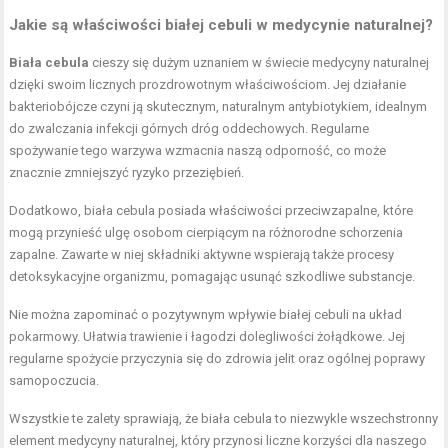
Jakie są właściwości białej cebuli w medycynie naturalnej?
Biała cebula
cieszy się dużym uznaniem w świecie medycyny naturalnej
dzięki swoim licznych prozdrowotnym właściwościom. Jej działanie
bakteriobójcze czyni ją skutecznym, naturalnym antybiotykiem, idealnym
do zwalczania infekcji górnych dróg oddechowych. Regularne
spożywanie tego warzywa wzmacnia naszą odporność, co może
znacznie zmniejszyć ryzyko przeziębień.
Dodatkowo, biała cebula posiada właściwości przeciwzapalne, które
mogą przynieść ulgę osobom cierpiącym na różnorodne schorzenia
zapalne. Zawarte w niej składniki aktywne wspierają także procesy
detoksykacyjne organizmu, pomagając usunąć szkodliwe substancje.
Nie można zapominać o pozytywnym wpływie białej cebuli na układ
pokarmowy. Ułatwia trawienie i łagodzi dolegliwości żołądkowe. Jej
regularne spożycie przyczynia się do zdrowia jelit oraz ogólnej poprawy
samopoczucia.
Wszystkie te zalety sprawiają, że biała cebula to niezwykle wszechstronny
element medycyny naturalnej, który przynosi liczne korzyści dla naszego