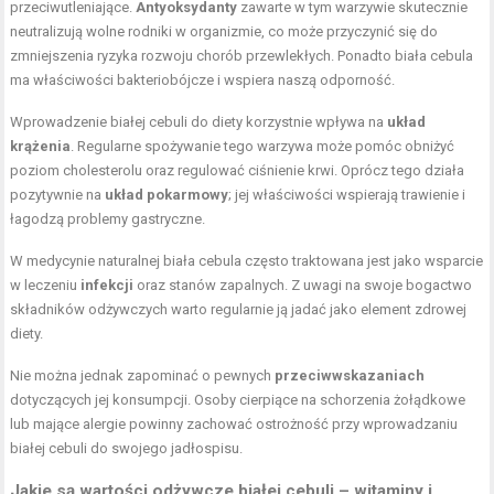
przeciwutleniające.
Antyoksydanty
zawarte w tym warzywie skutecznie
neutralizują wolne rodniki w organizmie, co może przyczynić się do
zmniejszenia ryzyka rozwoju chorób przewlekłych. Ponadto biała cebula
ma właściwości bakteriobójcze i wspiera naszą odporność.
Wprowadzenie białej cebuli do diety korzystnie wpływa na
układ
krążenia
. Regularne spożywanie tego warzywa może pomóc obniżyć
poziom cholesterolu oraz regulować ciśnienie krwi. Oprócz tego działa
pozytywnie na
układ pokarmowy
; jej właściwości wspierają trawienie i
łagodzą problemy gastryczne.
W medycynie naturalnej biała cebula często traktowana jest jako wsparcie
w leczeniu
infekcji
oraz stanów zapalnych. Z uwagi na swoje bogactwo
składników odżywczych warto regularnie ją jadać jako element zdrowej
diety.
Nie można jednak zapominać o pewnych
przeciwwskazaniach
dotyczących jej konsumpcji. Osoby cierpiące na schorzenia żołądkowe
lub mające alergie powinny zachować ostrożność przy wprowadzaniu
białej cebuli do swojego jadłospisu.
Jakie są wartości odżywcze białej cebuli – witaminy i