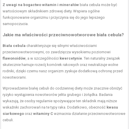
Z uwagi na bogactwo witamin i minerałów
biała cebula może być
wartościowym składnikiem zdrowej diety. Wspiera ogólne
funkcjonowanie organizmu i przyczynia się do jego lepszego
samopoczucia.
Jakie ma właściwości przeciwnowotworowe biała cebula?
Biała cebula
charakteryzuje się silnymi właściwościami
przeciwnowotworowymi, co zawdzięcza wysokiemu poziomowi
flawonoidów
, a w szczególności
kwercetynie
. Ten naturalny związek
skutecznie hamuje rozwój komórek rakowych oraz neutralizuje wolne
rodniki, dzięki czemu nasz organizm zyskuje dodatkową ochronę przed
nowotworami.
Wprowadzenie białej cebuli do codziennej diety może znacznie obniżyć
ryzyko wystąpienia nowotworów jelita grubego i żołądka. Badania
wykazują, że osoby regularnie spożywające ten składnik mają niższe
wskaźniki zachorowań na te typy raka. Dodatkowo, obecność
kwasu
siarkowego
oraz
witaminy C
wzmacnia działanie przeciwnowotworowe
cebuli.