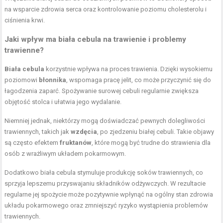
na wsparcie zdrowia serca oraz kontrolowanie poziomu cholesterolu i
ciśnienia krwi.
Jaki wpływ ma biała cebula na trawienie i problemy
trawienne?
Biała cebula
korzystnie wpływa na proces trawienia. Dzięki wysokiemu
poziomowi
błonnika
, wspomaga pracę jelit, co może przyczynić się do
łagodzenia zaparć. Spożywanie surowej cebuli regularnie zwiększa
objętość stolca i ułatwia jego wydalanie.
Niemniej jednak, niektórzy mogą doświadczać pewnych dolegliwości
trawiennych, takich jak
wzdęcia
, po zjedzeniu białej cebuli. Takie objawy
są często efektem
fruktanów
, które mogą być trudne do strawienia dla
osób z wrażliwym układem pokarmowym.
Dodatkowo biała cebula stymuluje produkcję soków trawiennych, co
sprzyja lepszemu przyswajaniu składników odżywczych. W rezultacie
regularne jej spożycie może pozytywnie wpłynąć na ogólny stan zdrowia
układu pokarmowego oraz zmniejszyć ryzyko wystąpienia problemów
trawiennych.