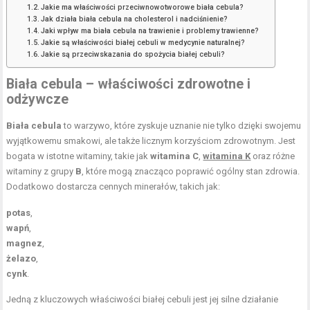
Jakie ma właściwości przeciwnowotworowe biała cebula?
Jak działa biała cebula na cholesterol i nadciśnienie?
Jaki wpływ ma biała cebula na trawienie i problemy trawienne?
Jakie są właściwości białej cebuli w medycynie naturalnej?
Jakie są przeciwskazania do spożycia białej cebuli?
Biała cebula – właściwości zdrowotne i
odżywcze
Biała cebula
to warzywo, które zyskuje uznanie nie tylko dzięki swojemu
wyjątkowemu smakowi, ale także licznym korzyściom zdrowotnym. Jest
bogata w istotne witaminy, takie jak
witamina C
,
witamina K
oraz różne
witaminy z grupy
B
, które mogą znacząco poprawić ogólny stan zdrowia.
Dodatkowo dostarcza cennych minerałów, takich jak:
potas
,
wapń
,
magnez
,
żelazo
,
cynk
.
Jedną z kluczowych właściwości białej cebuli jest jej silne działanie