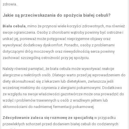
zdrowia.
Jakie są przeciwskazania do spożycia białej cebuli?
Biała cebula
, mimo że przynosi wiele korzyści zdrowotnych, ma również
swoje ograniczenia. Osoby z chorobami wątroby powinny być ostrożne i
unikać jej, ponieważ może potęgować nieprzyjemne objawy oraz
wywoływać dodatkowy dyskomfort. Ponadto, osoby z problemami
dotyczącymi dróg moczowych oraz niewydolnością serca powinny
zachować szczególną ostrożność przy jej spożyciu.
Należy również pamiętać, że biała cebula może wywoływać reakcje
alergiczne u niektórych osób. Dlatego warto przed jej wprowadzeniem do
diety skonsultować się z lekarzem lub dietetykiem, zwłaszcza jeśli
wcześniej mieliśmy do czynienia z alergiami pokarmowymi. Dodatkowo
ze względu na swoje właściwości gazotwórcze może ona prowadzić do
wzdęć i problemów trawiennych u osób z wrażliwym jelitem lub
skłonnościami do nadmiernej fermentacji pokarmowej.
Zdecydowanie zaleca się rozmowę ze specjalistą
w przypadku
przewlekłych schorzeń przed dodaniem białej cebuli do codziennych