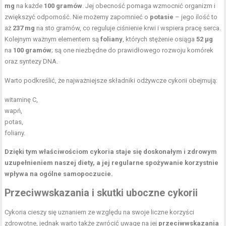
mg
na każde
100 gramów
. Jej obecność pomaga wzmocnić organizm i
zwiększyć odporność. Nie możemy zapomnieć o
potasie
– jego ilość to
aż
237 mg
na sto gramów, co reguluje ciśnienie krwi i wspiera pracę serca.
Kolejnym ważnym elementem są
foliany
, których stężenie osiąga
52 µg
na
100 gramów
; są one niezbędne do prawidłowego rozwoju komórek
oraz syntezy DNA.
Warto podkreślić, że najważniejsze składniki odżywcze cykorii obejmują:
witaminę C,
wapń,
potas,
foliany.
Dzięki tym właściwościom cykoria staje się doskonałym i zdrowym
uzupełnieniem naszej diety, a jej regularne spożywanie korzystnie
wpływa na ogólne samopoczucie.
Przeciwwskazania i skutki uboczne cykorii
Cykoria cieszy się uznaniem ze względu na swoje liczne korzyści
zdrowotne, jednak warto także zwrócić uwagę na jej
przeciwwskazania