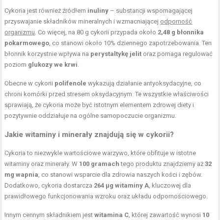
Cykoria jest również źródłem
inuliny
– substancji wspomagającej
przyswajanie składników mineralnych i wzmacniającej
odporność
organizmu
. Co więcej, na 80 g cykorii przypada około
2,48 g błonnika
pokarmowego
, co stanowi około 10% dziennego zapotrzebowania. Ten
błonnik korzystnie wpływa na
perystaltykę jelit
oraz pomaga regulować
poziom
glukozy we krwi
.
Obecne w cykorii
polifenole
wykazują działanie antyoksydacyjne, co
chroni komórki przed stresem oksydacyjnym. Te wszystkie właściwości
sprawiają, że cykoria może być istotnym elementem zdrowej diety i
pozytywnie oddziałuje na ogólne samopoczucie organizmu.
Jakie witaminy i minerały znajdują się w cykorii?
Cykoria to niezwykle wartościowe warzywo, które obfituje w istotne
witaminy oraz minerały. W
100 gramach
tego produktu znajdziemy aż
32
mg wapnia
, co stanowi wsparcie dla zdrowia naszych kości i zębów.
Dodatkowo, cykoria dostarcza
264 µg witaminy A
, kluczowej dla
prawidłowego funkcjonowania wzroku oraz układu odpornościowego.
Innym cennym składnikiem jest
witamina C
, której zawartość wynosi
10