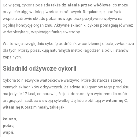
Co więcej, cykoria posiada także
działanie przeciwbólowe
, co może
przynieść ulgę w dolegliwościach bólowych. Regularne jej spożycie
wspiera zdrowie układu pokarmowego oraz pozytywnie wpływa na
ogólną kondycję organizmu. Aktywne składniki cykorii pomagają również
w detoksykacji, wspierając funkcje wątroby.
Warto więc uwzględnić cykorię podróżnik w codziennej diecie, zwłaszcza
dla tych, którzy poszukują naturalnych metod łagodzenia bólu i stanów
zapalnych.
Składniki odżywcze cykorii
Cykoria to niezwykle wartościowe warzywo, które dostarcza szereg
cennych składników odżywczych. Zaledwie 100 gramów tego produktu
ma jedynie 17 kcal, co sprawia, że jest doskonałym wyborem dla osób
pragnących zadbać o swoją sylwetkę. Jej liście obfitują w
witaminę C
,
witaminę K
oraz minerały, takie jak:
żelazo
,
potas
,
wapń
.