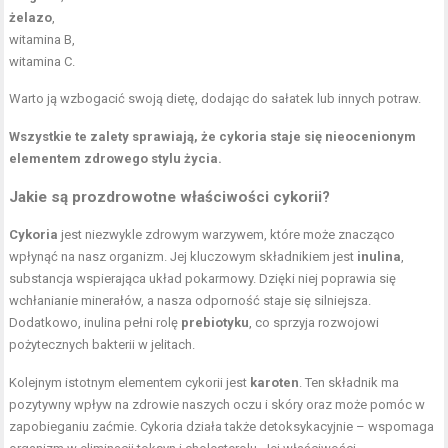
żelazo
,
witamina B,
witamina C.
Warto ją wzbogacić swoją dietę, dodając do sałatek lub innych potraw.
Wszystkie te zalety sprawiają, że cykoria staje się nieocenionym
elementem zdrowego stylu życia.
Jakie są prozdrowotne właściwości cykorii?
Cykoria
jest niezwykle zdrowym warzywem, które może znacząco
wpłynąć na nasz organizm. Jej kluczowym składnikiem jest
inulina
,
substancja wspierająca układ pokarmowy. Dzięki niej poprawia się
wchłanianie minerałów, a nasza odporność staje się silniejsza.
Dodatkowo, inulina pełni rolę
prebiotyku
, co sprzyja rozwojowi
pożytecznych bakterii w jelitach.
Kolejnym istotnym elementem cykorii jest
karoten
. Ten składnik ma
pozytywny wpływ na zdrowie naszych oczu i skóry oraz może pomóc w
zapobieganiu zaćmie. Cykoria działa także detoksykacyjnie – wspomaga