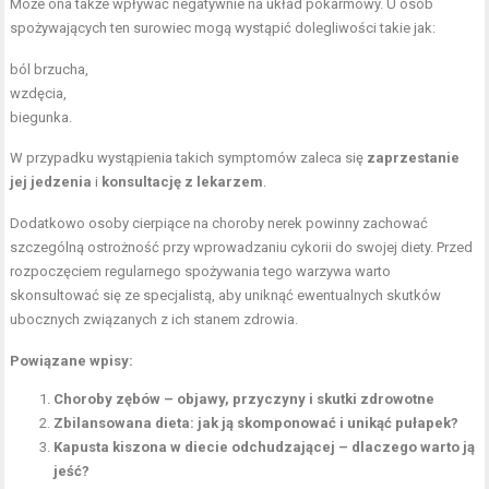
Może ona także wpływać negatywnie na układ pokarmowy. U osób
spożywających ten surowiec mogą wystąpić dolegliwości takie jak:
ból brzucha,
wzdęcia,
biegunka.
W przypadku wystąpienia takich symptomów zaleca się
zaprzestanie
jej jedzenia
i
konsultację z lekarzem
.
Dodatkowo osoby cierpiące na choroby nerek powinny zachować
szczególną ostrożność przy wprowadzaniu cykorii do swojej diety. Przed
rozpoczęciem regularnego spożywania tego warzywa warto
skonsultować się ze specjalistą, aby uniknąć ewentualnych skutków
ubocznych związanych z ich stanem zdrowia.
Powiązane wpisy:
Choroby zębów – objawy, przyczyny i skutki zdrowotne
Zbilansowana dieta: jak ją skomponować i unikąć pułapek?
Kapusta kiszona w diecie odchudzającej – dlaczego warto ją
jeść?