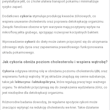
perystaltyce jelit, co z kolei ułatwia transport pokarmu i minimalizuje
ryzyko zaparć.
Dodatkowo
cykoria
stymuluje produkcję kwasów żółciowych, co
wspiera usuwanie cholesterolu oraz poprawia detoksykację organizmu.
Związki fenolowe obecne w tym warzywie mają pozytywny wpływ na
mikroflorę jelita grubego, sprzyjając rozwojowi korzystnych bakterii.
Wprowadzenie
cykorii
do diety może zatem przyczynić się do utrzymania
zdrowego stylu życia oraz zapewnienia prawidłowego funkcjonowania
układu pokarmowego.
Jak cykoria obniża poziom cholesterolu i wspiera wątrobę?
Cykoria
odgrywa istotną rolę w obniżaniu poziomu cholesterolu
LDL
oraz
wspieraniu funkcji wątroby. W jej składzie znajdują się cenne substancje,
takie jak
lektucyna
i
laktukopikryna
, które regulują pracę tego ważnego
organu. Te składniki przyczyniają się do zwiększenia wydzielania żółci, co
jest niezbędne dla detoksykacji organizmu.
Różnorodne badania dowodzą, że regularne spożycie cykorii może
znacząco wpłynąć na redukcję cholesterolu we krwi. Takie działanie