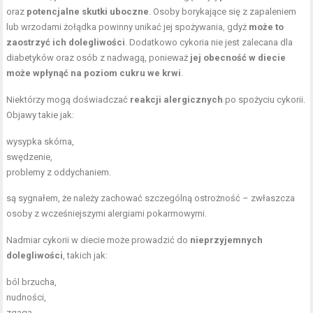
oraz
potencjalne skutki uboczne
. Osoby borykające się z zapaleniem
lub wrzodami żołądka powinny unikać jej spożywania, gdyż
może to
zaostrzyć ich dolegliwości
. Dodatkowo cykoria nie jest zalecana dla
diabetyków oraz osób z nadwagą, ponieważ
jej obecność w diecie
może wpłynąć na poziom cukru we krwi
.
Niektórzy mogą doświadczać
reakcji alergicznych
po spożyciu cykorii.
Objawy takie jak:
wysypka skórna,
swędzenie,
problemy z oddychaniem.
są sygnałem, że należy zachować szczególną ostrożność – zwłaszcza
osoby z wcześniejszymi alergiami pokarmowymi.
Nadmiar cykorii w diecie może prowadzić do
nieprzyjemnych
dolegliwości
, takich jak:
ból brzucha,
nudności,
zgaga.