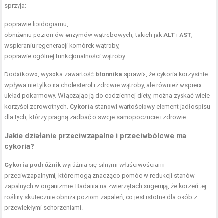
sprzyja:
poprawie lipidogramu,
obniżeniu poziomów enzymów wątrobowych, takich jak
ALT
i
AST
,
wspieraniu regeneracji komórek wątroby,
poprawie ogólnej funkcjonalności wątroby.
Dodatkowo, wysoka zawartość
błonnika
sprawia, że cykoria korzystnie
wpływa nie tylko na cholesterol i zdrowie wątroby, ale również wspiera
układ pokarmowy. Włączając ją do codziennej diety, można zyskać wiele
korzyści zdrowotnych.
Cykoria
stanowi wartościowy element jadłospisu
dla tych, którzy pragną zadbać o swoje samopoczucie i zdrowie.
Jakie
działanie przeciwzapalne
i przeciwbólowe ma
cykoria?
Cykoria podróżnik
wyróżnia się silnymi właściwościami
przeciwzapalnymi, które mogą znacząco pomóc w redukcji stanów
zapalnych w organizmie. Badania na zwierzętach sugerują, że korzeń tej
rośliny skutecznie obniża poziom zapaleń, co jest istotne dla osób z
przewlekłymi schorzeniami.