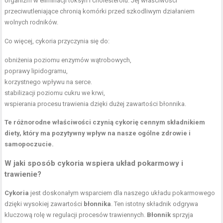
organizm w eliminacji toksyn i cholesterolu. Jej właściwości
przeciwutleniające chronią komórki przed szkodliwym działaniem
wolnych rodników.
Co więcej, cykoria przyczynia się do:
obniżenia poziomu enzymów wątrobowych,
poprawy lipidogramu,
korzystnego wpływu na serce.
stabilizacji poziomu cukru we krwi,
wspierania procesu trawienia dzięki dużej zawartości błonnika.
Te różnorodne właściwości czynią cykorię cennym składnikiem
diety, który ma pozytywny wpływ na nasze ogólne zdrowie i
samopoczucie.
W jaki sposób cykoria wspiera układ pokarmowy i
trawienie?
Cykoria
jest doskonałym wsparciem dla naszego układu pokarmowego
dzięki wysokiej zawartości
błonnika
. Ten istotny składnik odgrywa
kluczową rolę w regulacji procesów trawiennych.
Błonnik
sprzyja