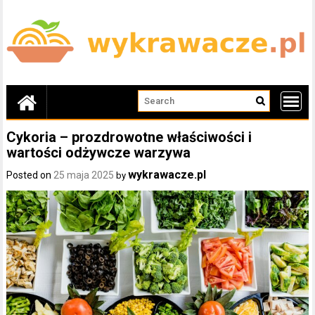
Skip
to
content
Cykoria – prozdrowotne właściwości i
wartości odżywcze warzywa
wykrawacze.pl
Posted on
25 maja 2025
by