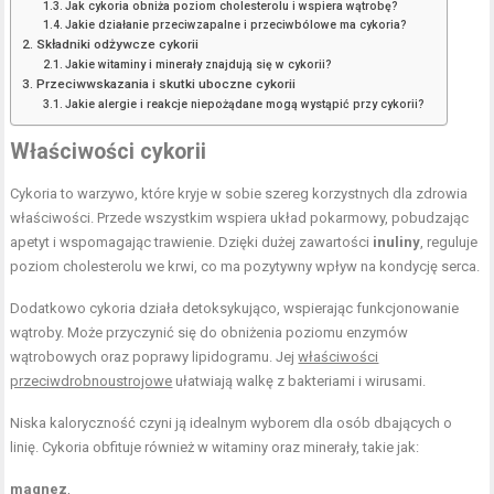
Jak cykoria obniża poziom cholesterolu i wspiera wątrobę?
Jakie działanie przeciwzapalne i przeciwbólowe ma cykoria?
Składniki odżywcze cykorii
Jakie witaminy i minerały znajdują się w cykorii?
Przeciwwskazania i skutki uboczne cykorii
Jakie alergie i reakcje niepożądane mogą wystąpić przy cykorii?
Właściwości cykorii
Cykoria to warzywo, które kryje w sobie szereg korzystnych dla zdrowia
właściwości. Przede wszystkim wspiera układ pokarmowy, pobudzając
apetyt i wspomagając trawienie. Dzięki dużej zawartości
inuliny
, reguluje
poziom cholesterolu we krwi, co ma pozytywny wpływ na kondycję serca.
Dodatkowo cykoria działa detoksykująco, wspierając funkcjonowanie
wątroby. Może przyczynić się do obniżenia poziomu enzymów
wątrobowych oraz poprawy lipidogramu. Jej
właściwości
przeciwdrobnoustrojowe
ułatwiają walkę z bakteriami i wirusami.
Niska kaloryczność czyni ją idealnym wyborem dla osób dbających o
linię. Cykoria obfituje również w witaminy oraz minerały, takie jak:
magnez
,