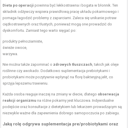
Dieta po operacji
powinna być lekkostrawna i bogata w błonnik. Ten
składnik odżywczy wspiera prawidłową pracę układu pokarmowego i
pomaga łagodzić problemy z zaparciami. Zaleca się unikanie potraw
ciężkostrawnych oraz tłustych, ponieważ mogą one prowadzić do
dyskomfortu. Zamiast tego warto sięgać po:
produkty pełnoziarniste,
świeże owoce,
warzywa.
Nie można także zapominać o
zdrowych tłuszczach
, takich jak oleje
roślinne czy awokado. Dodatkowo suplementacja prebiotykami i
probiotykami może pozytywnie wpłynąć na florę bakteryjną jelit, co
sprzyja lepszemu trawieniu.
Każda osoba reaguje inaczej na zmiany w diecie, dlatego
obserwacja
reakcji organizmu
na różne pokarmy jest kluczowa. Indywidualne
podejście oraz konsultacje z dietetykiem lub lekarzem prowadzącym są
niezwykle ważne dla zapewnienia dobrego samopoczucia po zabiegu.
Jaką rolę odgrywa suplementacja pre/probiotykami oraz