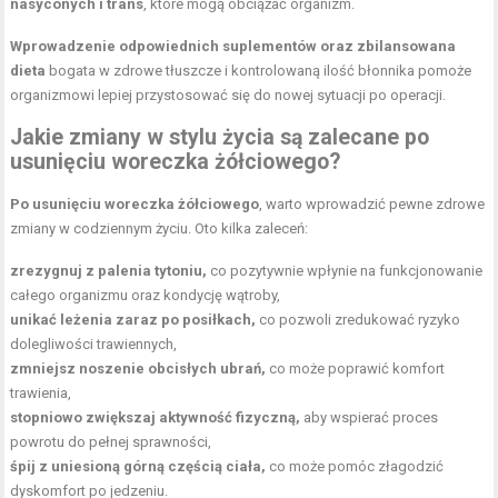
nasyconych i trans
, które mogą obciążać organizm.
Wprowadzenie odpowiednich suplementów oraz zbilansowana
dieta
bogata w zdrowe tłuszcze i kontrolowaną ilość błonnika pomoże
organizmowi lepiej przystosować się do nowej sytuacji po operacji.
Jakie zmiany w stylu życia są zalecane po
usunięciu woreczka żółciowego?
Po usunięciu woreczka żółciowego
, warto wprowadzić pewne zdrowe
zmiany w codziennym życiu. Oto kilka zaleceń:
zrezygnuj z palenia tytoniu,
co pozytywnie wpłynie na funkcjonowanie
całego organizmu oraz kondycję wątroby,
unikać leżenia zaraz po posiłkach,
co pozwoli zredukować ryzyko
dolegliwości trawiennych,
zmniejsz noszenie obcisłych ubrań,
co może poprawić komfort
trawienia,
stopniowo zwiększaj aktywność fizyczną,
aby wspierać proces
powrotu do pełnej sprawności,
śpij z uniesioną górną częścią ciała,
co może pomóc złagodzić
dyskomfort po jedzeniu.