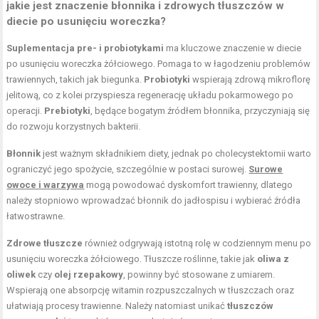
jakie jest znaczenie błonnika i zdrowych tłuszczów w
diecie po usunięciu woreczka?
Suplementacja pre- i probiotykami
ma kluczowe znaczenie w diecie
po usunięciu woreczka żółciowego. Pomaga to w łagodzeniu problemów
trawiennych, takich jak biegunka.
Probiotyki
wspierają zdrową mikroflorę
jelitową, co z kolei przyspiesza regenerację układu pokarmowego po
operacji.
Prebiotyki
, będące bogatym źródłem błonnika, przyczyniają się
do rozwoju korzystnych bakterii.
Błonnik
jest ważnym składnikiem diety, jednak po cholecystektomii warto
ograniczyć jego spożycie, szczególnie w postaci surowej.
Surowe
owoce i warzywa
mogą powodować dyskomfort trawienny, dlatego
należy stopniowo wprowadzać błonnik do jadłospisu i wybierać źródła
łatwostrawne.
Zdrowe tłuszcze
również odgrywają istotną rolę w codziennym menu po
usunięciu woreczka żółciowego. Tłuszcze roślinne, takie jak
oliwa z
oliwek
czy
olej rzepakowy
, powinny być stosowane z umiarem.
Wspierają one absorpcję witamin rozpuszczalnych w tłuszczach oraz
ułatwiają procesy trawienne. Należy natomiast unikać
tłuszczów