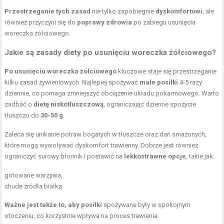
Przestrzeganie tych zasad
nie tylko zapobiegnie
dyskomfortowi
, ale
również przyczyni się do
poprawy zdrowia
po zabiegu usunięcia
woreczka żółciowego.
Jakie są zasady diety po usunięciu woreczka żółciowego?
Po usunięciu woreczka żółciowego
kluczowe staje się przestrzeganie
kilku zasad żywieniowych. Najlepiej spożywać
małe posiłki
4-5 razy
dziennie, co pomaga zmniejszyć obciążenie układu pokarmowego. Warto
zadbać o
dietę niskotłuszczową
, ograniczając dzienne spożycie
tłuszczu do
30-50 g
.
Zaleca się unikanie potraw bogatych w tłuszcze oraz dań smażonych,
które mogą wywoływać dyskomfort trawienny. Dobrze jest również
ograniczyć surowy błonnik i postawić na
lekkostrawne opcje
, takie jak:
gotowane warzywa,
chude źródła białka.
Ważne jest także to, aby posiłki
spożywane były w spokojnym
otoczeniu, co korzystnie wpływa na proces trawienia.