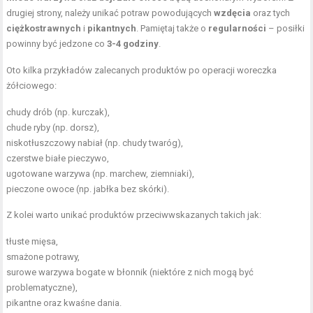
drugiej strony, należy unikać potraw powodujących
wzdęcia
oraz tych
ciężkostrawnych
i
pikantnych
. Pamiętaj także o
regularności
– posiłki
powinny być jedzone co
3-4 godziny
.
Oto kilka przykładów zalecanych produktów po operacji woreczka
żółciowego:
chudy drób (np. kurczak),
chude ryby (np. dorsz),
niskotłuszczowy nabiał (np. chudy twaróg),
czerstwe białe pieczywo,
ugotowane warzywa (np. marchew, ziemniaki),
pieczone owoce (np. jabłka bez skórki).
Z kolei warto unikać produktów przeciwwskazanych takich jak:
tłuste mięsa,
smażone potrawy,
surowe warzywa bogate w błonnik (niektóre z nich mogą być
problematyczne),
pikantne oraz kwaśne dania.