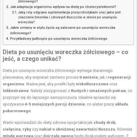
żółciowego?
Jak adaptacja organizmu wpływa na dietę po cholecystektomii?
Jaką rolę odgrywa suplementacja pre/probiotykami oraz jakie jest
znaczenie błonnika i zdrowych tłuszczów w diecie po usunięciu
woreczka?
Jakie zmiany w stylu życia są zalecane po usunięciu woreczka
żółciowego?
Przykładowy jadłospis po usunięciu woreczka żółciowego
Dieta po usunięciu woreczka żółciowego – co
jeść, a czego unikać?
Dieta po usunięciu woreczka żółciowego wymaga starannego
planowania, aby wspierać zarówno proces
trawienia
, jak i
regeneracji
organizmu
. Ważne jest, aby posiłki były
niskotłuszczowe
oraz
lekkostrawne
. Należy zrezygnować z
tłustych i smażonych potraw
, co
przyczyni się do lepszego samopoczucia. Idealnie sprawdzi się
spożywanie
4-5 mniejszych porcji dziennie
, co ułatwi pracę
układu
pokarmowego
.
Warto wprowadzić do diety zdrowe opcje takie jak
chudy drób
,
cielęcina
,
ryby
czy
nabiał o obniżonej zawartości tłuszczu
. Również
młode warzywa
oraz
dojrzałe owoce
będą doskonałym wyborem. Z