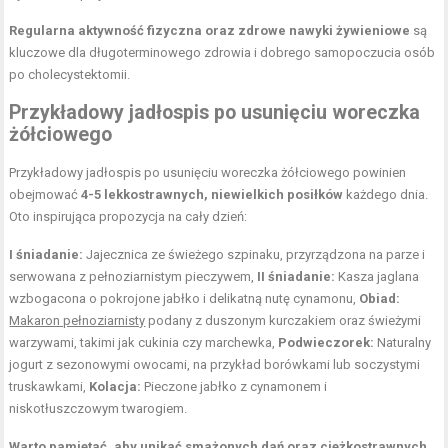
Regularna aktywność fizyczna oraz zdrowe nawyki żywieniowe
są
kluczowe dla długoterminowego zdrowia i dobrego samopoczucia osób
po cholecystektomii.
Przykładowy jadłospis po usunięciu woreczka
żółciowego
Przykładowy jadłospis po usunięciu woreczka żółciowego powinien
obejmować
4-5 lekkostrawnych, niewielkich posiłków
każdego dnia.
Oto inspirująca propozycja na cały dzień:
I śniadanie:
Jajecznica ze świeżego szpinaku, przyrządzona na parze i
serwowana z pełnoziarnistym pieczywem,
II śniadanie:
Kasza jaglana
wzbogacona o pokrojone jabłko i delikatną nutę cynamonu,
Obiad:
Makaron pełnoziarnisty
podany z duszonym kurczakiem oraz świeżymi
warzywami, takimi jak cukinia czy marchewka,
Podwieczorek:
Naturalny
jogurt z sezonowymi owocami, na przykład borówkami lub soczystymi
truskawkami,
Kolacja:
Pieczone jabłko z cynamonem i
niskotłuszczowym twarogiem.
Warto pamiętać, aby unikać smażonych dań oraz ciężkostrawnych