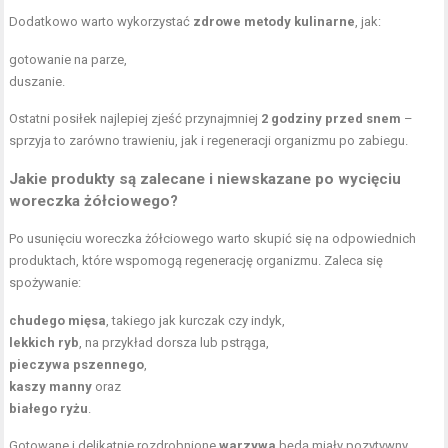
Dodatkowo warto wykorzystać
zdrowe metody kulinarne
, jak:
gotowanie na parze,
duszanie.
Ostatni posiłek najlepiej zjeść przynajmniej
2 godziny przed snem
–
sprzyja to zarówno trawieniu, jak i regeneracji organizmu po zabiegu.
Jakie produkty są zalecane i niewskazane po wycięciu
woreczka żółciowego?
Po usunięciu woreczka żółciowego warto skupić się na odpowiednich
produktach, które wspomogą regenerację organizmu. Zaleca się
spożywanie:
chudego mięsa
, takiego jak kurczak czy indyk,
lekkich ryb
, na przykład dorsza lub pstrąga,
pieczywa pszennego
,
kaszy manny
oraz
białego ryżu
.
Gotowane i delikatnie rozdrobnione
warzywa
będą miały pozytywny