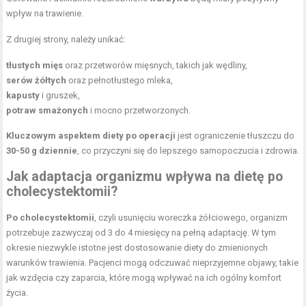
wpływ na trawienie.
Z drugiej strony, należy unikać:
tłustych mięs
oraz przetworów mięsnych, takich jak wędliny,
serów żółtych
oraz pełnotłustego mleka,
kapusty
i gruszek,
potraw smażonych
i mocno przetworzonych.
Kluczowym aspektem diety po operacji
jest ograniczenie tłuszczu do
30-50 g dziennie
, co przyczyni się do lepszego samopoczucia i zdrowia.
Jak adaptacja organizmu wpływa na dietę po
cholecystektomii?
Po cholecystektomii
, czyli usunięciu woreczka żółciowego, organizm
potrzebuje zazwyczaj od 3 do 4 miesięcy na pełną adaptację. W tym
okresie niezwykle istotne jest dostosowanie diety do zmienionych
warunków trawienia. Pacjenci mogą odczuwać nieprzyjemne objawy, takie
jak wzdęcia czy zaparcia, które mogą wpływać na ich ogólny komfort
życia.