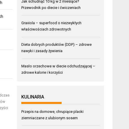
Jak schudnąć 10 kg w 2 miesiące?
ch
Przewodnik po diecie i ćwiczeniach
ch
Graviola – superfood o niezwykłych
właściwościach zdrowotnych
Dieta dobrych produktów (DDP) – zdrowe
nawyki i zasady żywienia
Masło orzechowe w diecie odchudzającej –
zdrowe kalorie i korzyści
odczas
KULINARIA
tów
zyści
Przepis na domowe, chrupiące placki
ziemniaczane z ulubionym sosem