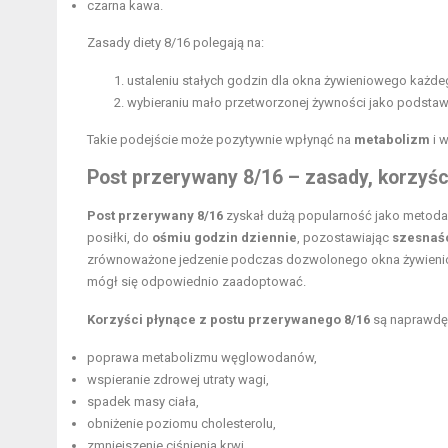
czarna kawa.
Zasady diety 8/16 polegają na:
ustaleniu stałych godzin dla okna żywieniowego każde
wybieraniu mało przetworzonej żywności jako podstaw
Takie podejście może pozytywnie wpłynąć na
metabolizm
i 
Post przerywany 8/16 – zasady, korzyści
Post przerywany 8/16
zyskał dużą popularność jako metoda 
posiłki, do
ośmiu godzin dziennie
, pozostawiając
szesnaś
zrównoważone jedzenie podczas dozwolonego okna żywienio
mógł się odpowiednio zaadoptować.
Korzyści płynące z postu przerywanego 8/16
są naprawdę
poprawa metabolizmu węglowodanów,
wspieranie zdrowej utraty wagi,
spadek masy ciała,
obniżenie poziomu cholesterolu,
zmniejszenie ciśnienia krwi.