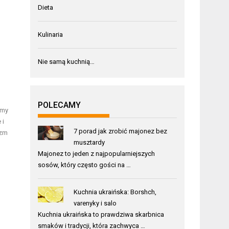
Dieta
Kulinaria
Nie samą kuchnią…
POLECAMY
amy
 i
7 porad jak zrobić majonez bez
izm
musztardy
Majonez to jeden z najpopularniejszych
sosów, który często gości na …
Kuchnia ukraińska: Borshch,
varenyky i salo
Kuchnia ukraińska to prawdziwa skarbnica
smaków i tradycji, która zachwyca …