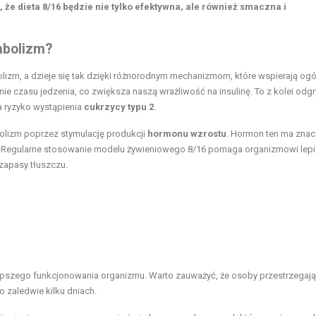
 że dieta 8/16 będzie nie tylko efektywna, ale również smaczna i
abolizm?
izm, a dzieje się tak dzięki różnorodnym mechanizmom, które wspierają ogó
ie czasu jedzenia, co zwiększa naszą wrażliwość na insulinę. To z kolei odg
za ryzyko wystąpienia
cukrzycy typu 2
.
bolizm poprzez stymulację produkcji
hormonu wzrostu
. Hormon ten ma znac
. Regularne stosowanie modelu żywieniowego 8/16 pomaga organizmowi lepi
zapasy tłuszczu.
lepszego funkcjonowania organizmu. Warto zauważyć, że osoby przestrzegają
 zaledwie kilku dniach.