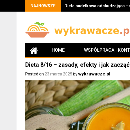
Skip
NAJNOWSZE
Dieta pudełkowa odchudzająca – 
to
content
HOME
WSPÓŁPRACA I KON
Dieta 8/16 – zasady, efekty i jak zacz
wykrawacze.pl
Posted on
23 marca 2025
by