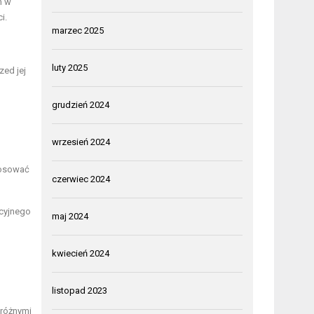
h w
i.
marzec 2025
luty 2025
zed jej
grudzień 2024
wrzesień 2024
tosować
czerwiec 2024
kcyjnego
maj 2024
kwiecień 2024
listopad 2023
 różnymi