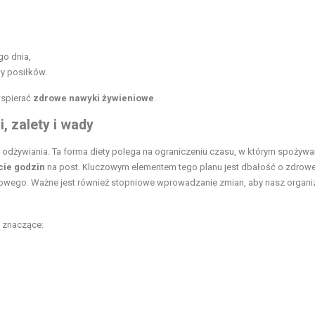
go dnia,
y posiłków.
wspierać
zdrowe nawyki żywieniowe
.
, zalety i wady
odżywiania. Ta forma diety polega na ograniczeniu czasu, w którym spożyw
cie godzin
na post. Kluczowym elementem tego planu jest dbałość o zdrowe
wego. Ważne jest również stopniowe wprowadzanie zmian, aby nasz organ
 znaczące: