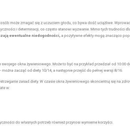
le osób może zmagać się z uczuciem głodu, co bywa dość uciążliwe. Wprowa
ności i determinacji, co często stanowi wyzwanie. Mimo tych trudności dla
szają ewentualne niedogodności,
a pozytywne efekty mogą znacząco pop
ie swojego okna żywieniowego. Może to być na przykład przedział od 10:00 do
ożna zacząć od diety 10/14, a następnie przejść do pełnej wersji 8/16.
zestrzeganie zasad diety. W czasie okna żywieniowego skoncentruj się na zdro
ate w:
czności do własnych potrzeb również przynosi wymierne korzyści.