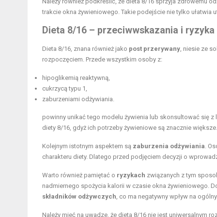
Należy również podkreślić, że dieta 8/16 sprzyja zdrowem
trakcie okna żywieniowego. Takie podejście nie tylko ułatwia 
Dieta 8/16 – przeciwwskazania i ryzyka
Dieta 8/16, znana również jako
post przerywany
, niesie ze 
rozpoczęciem. Przede wszystkim osoby z:
hipoglikemią reaktywną,
cukrzycą typu 1,
zaburzeniami odżywiania.
powinny unikać tego modelu żywienia lub skonsultować się z
diety 8/16, gdyż ich potrzeby żywieniowe są znacznie większe
Kolejnym istotnym aspektem są
zaburzenia odżywiania
. Os
charakteru diety. Dlatego przed podjęciem decyzji o wprowad
Warto również pamiętać o
ryzykach
związanych z tym sposo
nadmiernego spożycia kalorii w czasie okna żywieniowego. 
składników odżywczych
, co ma negatywny wpływ na ogólny
Należy mieć na uwadze, że dieta 8/16 nie jest uniwersalnym r