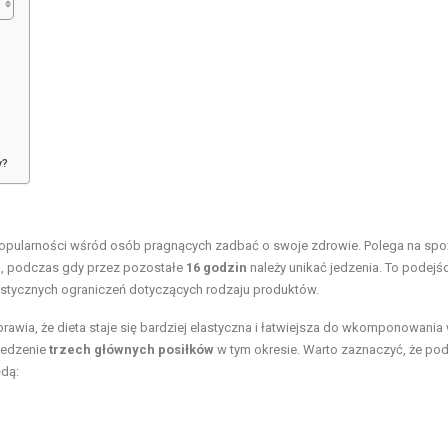
y?
popularności wśród osób pragnących zadbać o swoje zdrowie. Polega na sp
n
, podczas gdy przez pozostałe
16 godzin
należy unikać jedzenia. To podejś
orystycznych ograniczeń dotyczących rodzaju produktów.
wia, że dieta staje się bardziej elastyczna i łatwiejsza do wkomponowania
zjedzenie
trzech głównych posiłków
w tym okresie. Warto zaznaczyć, że po
ędą: