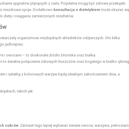
uchanie sygnałów płynących z ciała. Przydatne mogą być zdrowe przekąski
 po niezdrowe opcje. Dodatkowo
konsultacja z dietetykiem
może okazać si
diety i osiąganiu zamierzonych rezultatów.
ków
 dostarczały organizmowi niezbędnych składników odżywczych. Oto kilka
o jadłospisu:
mi i owocami – to doskonałe źródło błonnika oraz białka.
ami to świetne połączenie zdrowych tłuszczów oraz bogatego w białko rybne
szem i sałatką z kolorowych warzyw będą idealnym zakończeniem dnia, a
ąskach, takich jak:
ych cukrów.
Zamiast tego lepiej wybierać świeże owoce, warzywa, pełnoziarn