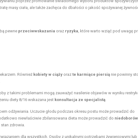
u odżywianiu poprzez promowanie świadomego wyboru produktów spożywczyc
utratę masy ciała, ale także zachęca do dbałości o jakość spożywanej żywnośc
sobą pewne
przeciwwskazania
oraz
ryzyka
, które warto wziąć pod uwagę pr
 lekarzem. Również
kobiety w ciąży
oraz
te karmiące piersią
nie powinny s
.
oby z takimi problemami mogą zauważyć nasilenie objawów w wyniku restry
zeniu diety 8/16 wskazana jest
konsultacja ze specjalistą
.
bem odżywiania. Uczucie głodu podczas okresu postu może prowadzić do
Dodatkowo niewłaściwie zbilansowana dieta może prowadzić do
niedoborów
 stan zdrowia.
ozwiązaniem dla wszystkich. Osoby z unikalnymi potrzebami żywieniowymi lub