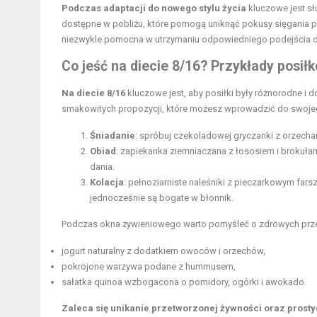
Podczas adaptacji do nowego stylu życia
kluczowe jest sł
dostępne w pobliżu, które pomogą uniknąć pokusy sięgania
niezwykle pomocna w utrzymaniu odpowiedniego podejścia do 
Co jeść na diecie 8/16? Przykłady posił
Na diecie 8/16
kluczowe jest, aby posiłki były różnorodne i
smakowitych propozycji, które możesz wprowadzić do swojeg
Śniadanie
: spróbuj czekoladowej gryczanki z orzecha
Obiad
: zapiekanka ziemniaczana z łososiem i brokuł
dania.
Kolacja
: pełnoziarniste naleśniki z pieczarkowym far
jednocześnie są bogate w błonnik.
Podczas okna żywieniowego warto pomyśleć o zdrowych przek
jogurt naturalny z dodatkiem owoców i orzechów,
pokrojone warzywa podane z hummusem,
sałatka quinoa wzbogacona o pomidory, ogórki i awokado.
Zaleca się unikanie przetworzonej żywności oraz prost