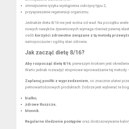
zmniejszenie ryzyka wystąpienia cukrzycy typu 2,
przyspieszenie regeneracji organizmu.
Jednakże dieta 8/16 nie jest wolna od wad. Na początku wie
nowych nawyków żywieniowych wymaga również pewnej elastycz
osób
korzyści zdrowotne związane z tą metodą przewyż
samopoczucie i ogólny stan zdrowia.
Jak zacząć dietę 8/16?
Aby rozpocząć dietę 8/16
, pierwszym krokiem jest określen
Warto jednak rozważyć stopniowe wprowadzanie tej metody – m
Zaplanuj posiłki z wyprzedzeniem
, co znacznie ułatwi pr
pełnowartościowych produktach. Dobrze jest wybierać te bog
białko
,
zdrowe tłuszcze
,
błonnik
.
Regularne śledzenie postępów
oraz dostosowywanie kalory