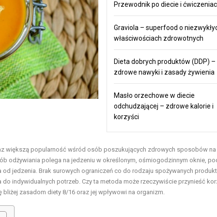
Przewodnik po diecie i ćwiczenia
Graviola – superfood o niezwykły
właściwościach zdrowotnych
Dieta dobrych produktów (DDP) –
zdrowe nawyki i zasady żywienia
Masło orzechowe w diecie
odchudzającej – zdrowe kalorie i
korzyści
coraz większą popularność wśród osób poszukujących zdrowych sposobów na
ób odżywiania polega na jedzeniu w określonym, ośmiogodzinnym oknie, p
 od jedzenia. Brak surowych ograniczeń co do rodzaju spożywanych produk
wana do indywidualnych potrzeb. Czy ta metoda może rzeczywiście przynieść kor
 bliżej zasadom diety 8/16 oraz jej wpływowi na organizm.