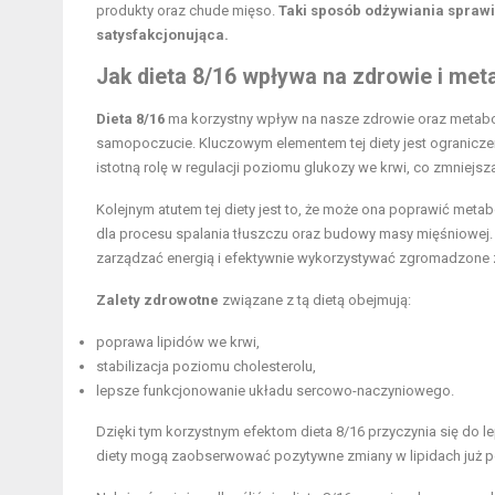
produkty oraz chude mięso.
Taki sposób odżywiania sprawi,
satysfakcjonująca.
Jak dieta 8/16 wpływa na zdrowie i met
Dieta 8/16
ma korzystny wpływ na nasze zdrowie oraz metabol
samopoczucie. Kluczowym elementem tej diety jest ograniczen
istotną rolę w regulacji poziomu glukozy we krwi, co zmniejs
Kolejnym atutem tej diety jest to, że może ona poprawić meta
dla procesu spalania tłuszczu oraz budowy masy mięśniowej
zarządzać energią i efektywnie wykorzystywać zgromadzone 
Zalety zdrowotne
związane z tą dietą obejmują:
poprawa lipidów we krwi,
stabilizacja poziomu cholesterolu,
lepsze funkcjonowanie układu sercowo-naczyniowego.
Dzięki tym korzystnym efektom dieta 8/16 przyczynia się do 
diety mogą zaobserwować pozytywne zmiany w lipidach już po