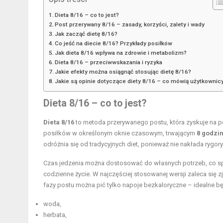
Dieta 8/16 – co to jest?
Post przerywany 8/16 – zasady, korzyści, zalety i wady
Jak zacząć dietę 8/16?
Co jeść na diecie 8/16? Przykłady posiłków
Jak dieta 8/16 wpływa na zdrowie i metabolizm?
Dieta 8/16 – przeciwwskazania i ryzyka
Jakie efekty można osiągnąć stosując dietę 8/16?
Jakie są opinie dotyczące diety 8/16 – co mówią użytkownic
Dieta 8/16 – co to jest?
Dieta 8/16
to metoda przerywanego postu, która zyskuje na 
posiłków w określonym oknie czasowym, trwającym
8 godzi
odróżnia się od tradycyjnych diet, ponieważ nie nakłada ryg
Czas jedzenia można dostosować do własnych potrzeb, co spra
codzienne życie. W najczęściej stosowanej wersji zaleca się 
fazy postu można pić tylko napoje bezkaloryczne – idealne b
woda,
herbata,