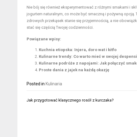
Nie bój się również eksperymentować z różnymi smakami i sk
jogurtem naturalnym, co może być smaczną i pożywną opcją. Ta
zdrowych przekąsek stanie się przyjemnością, a nie obowiąz
stać się częścią Twojej codzienności.
Powiązane wpisy:
Kuchnia etiopska: Injera, doro wat i kitfo
Kulinarne trendy: Co warto mieć w swojej despens
Kulinarne podróże z napojami: Jak połączyć sma
Proste dania z jajek na każdą okazję
Posted in
Kulinaria
Nawigacja
Jak przygotować klasycznego rosół z kurczaka?
wpisu