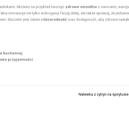
ładnikami. Możesz na przykład tworzyć
zdrowe smoothie
z owocami, warzy
kie innowacje nie tylko wzbogacą Twoją dietę, ale także sprawią, że jedzeni
kiem. Kluczem jest zatem
różnorodność
oraz dostępność, aby zdrowe nawyk
ie kuchennej
kowe przyjemności
Nalewka z cytryn na spirytusie