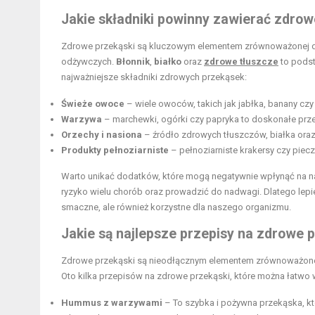
Jakie składniki powinny zawierać zdrow
Zdrowe przekąski są kluczowym elementem zrównoważonej diet
odżywczych.
Błonnik
,
białko
oraz
zdrowe tłuszcze
to podst
najważniejsze składniki zdrowych przekąsek:
Świeże owoce
– wiele owoców, takich jak jabłka, banany czy 
Warzywa
– marchewki, ogórki czy papryka to doskonałe prze
Orzechy i nasiona
– źródło zdrowych tłuszczów, białka oraz
Produkty pełnoziarniste
– pełnoziarniste krakersy czy pie
Warto unikać dodatków, które mogą negatywnie wpłynąć na n
ryzyko wielu chorób oraz prowadzić do nadwagi. Dlatego lepie
smaczne, ale również korzystne dla naszego organizmu.
Jakie są najlepsze przepisy na zdrowe 
Zdrowe przekąski są nieodłącznym elementem zrównoważonej d
Oto kilka przepisów na zdrowe przekąski, które można łatwo 
Hummus z warzywami
– To szybka i pożywna przekąska, kt