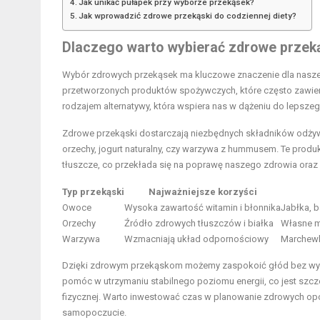
Jak unikać pułapek przy wyborze przekąsek?
Jak wprowadzić zdrowe przekąski do codziennej diety?
Dlaczego warto wybierać zdrowe przek
Wybór zdrowych przekąsek ma kluczowe znaczenie dla nasz
przetworzonych produktów spożywczych, które często zawieraj
rodzajem alternatywy, która wspiera nas w dążeniu do lepszego
Zdrowe przekąski dostarczają niezbędnych składników odżyw
orzechy, jogurt naturalny, czy warzywa z hummusem. Te produk
tłuszcze, co przekłada się na poprawę naszego zdrowia oraz e
Typ przekąski
Najważniejsze korzyści
Owoce
Wysoka zawartość witamin i błonnika
Jabłka, b
Orzechy
Źródło zdrowych tłuszczów i białka
Własne m
Warzywa
Wzmacniają układ odpornościowy
Marchewki
Dzięki zdrowym przekąskom możemy zaspokoić głód bez wyr
pomóc w utrzymaniu stabilnego poziomu energii, co jest szcz
fizycznej. Warto inwestować czas w planowanie zdrowych opc
samopoczucie.