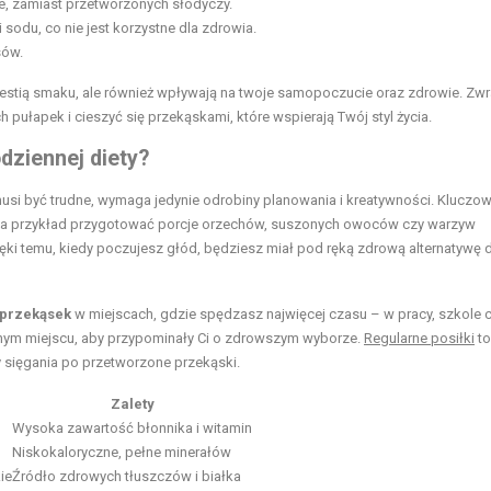
ce, zamiast przetworzonych słodyczy.
 sodu, co nie jest korzystne dla zdrowia.
sów.
westią smaku, ale również wpływają na twoje samopoczucie oraz zdrowie. Zw
pułapek i cieszyć się przekąskami, które wspierają Twój styl życia.
dziennej diety?
si być trudne, wymaga jedynie odrobiny planowania i kreatywności. Kluczo
na przykład przygotować porcje orzechów, suszonych owoców czy warzyw
ęki temu, kiedy poczujesz głód, będziesz miał pod ręką zdrową alternatywę 
 przekąsek
w miejscach, gdzie spędzasz najwięcej czasu – w pracy, szkole 
ym miejscu, aby przypominały Ci o zdrowszym wyborze.
Regularne posiłki
to
 sięgania po przetworzone przekąski.
Zalety
Wysoka zawartość błonnika i witamin
Niskokaloryczne, pełne minerałów
ie
Źródło zdrowych tłuszczów i białka