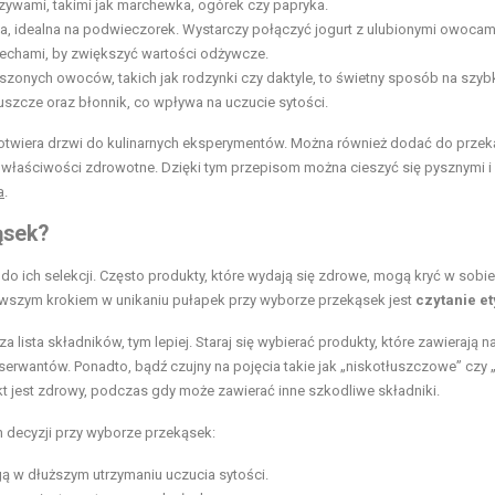
rzywami, takimi jak marchewka, ogórek czy papryka.
, idealna na podwieczorek. Wystarczy połączyć jogurt z ulubionymi owocami
zechami, by zwiększyć wartości odżywcze.
zonych owoców, takich jak rodzynki czy daktyle, to świetny sposób na szyb
łuszcze oraz błonnik, co wpływa na uczucie sytości.
 otwiera drzwi do kulinarnych eksperymentów. Można również dodać do prze
i właściwości zdrowotne. Dzięki tym przepisom można cieszyć się pysznymi i
a
.
ąsek?
o ich selekcji. Często produkty, które wydają się zdrowe, mogą kryć w sobie
ierwszym krokiem w unikaniu pułapek przy wyborze przekąsek jest
czytanie et
a lista składników, tym lepiej. Staraj się wybierać produkty, które zawierają n
onserwantów. Ponadto, bądź czujny na pojęcia takie jak „niskotłuszczowe” czy 
t jest zdrowy, podczas gdy może zawierać inne szkodliwe składniki.
 decyzji przy wyborze przekąsek:
ą w dłuższym utrzymaniu uczucia sytości.