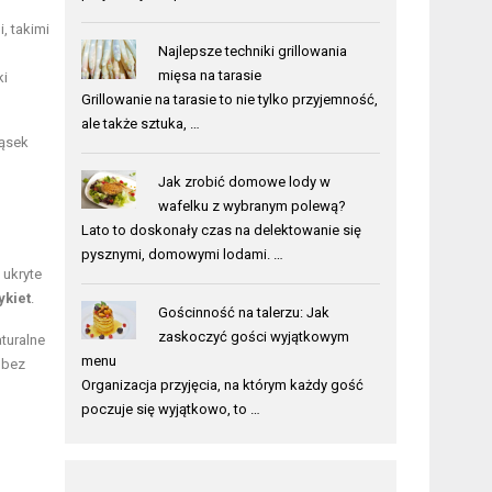
, takimi
Najlepsze techniki grillowania
mięsa na tarasie
ki
Grillowanie na tarasie to nie tylko przyjemność,
ale także sztuka, …
kąsek
Jak zrobić domowe lody w
wafelku z wybranym polewą?
Lato to doskonały czas na delektowanie się
pysznymi, domowymi lodami. …
 ukryte
ykiet
.
Gościnność na talerzu: Jak
zaskoczyć gości wyjątkowym
aturalne
menu
„bez
Organizacja przyjęcia, na którym każdy gość
poczuje się wyjątkowo, to …