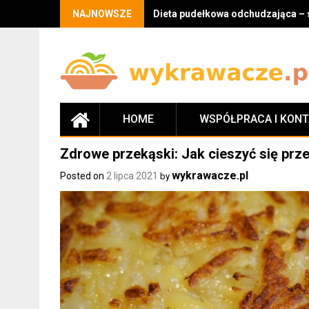
Skip
NAJNOWSZE
Dieta pudełkowa odchudzająca – 
to
content
HOME
WSPÓŁPRACA I KON
Zdrowe przekąski: Jak cieszyć się pr
wykrawacze.pl
Posted on
2 lipca 2021
by