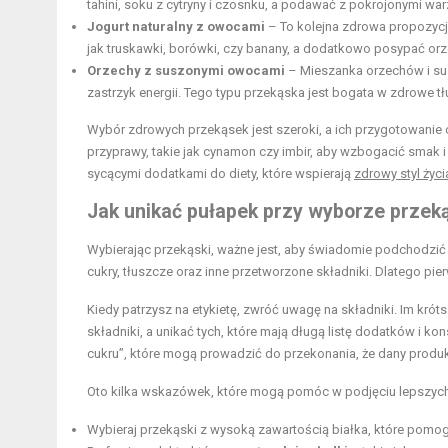
tahini, soku z cytryny i czosnku, a podawać z pokrojonymi wa
Jogurt naturalny z owocami
– To kolejna zdrowa propozycja
jak truskawki, borówki, czy banany, a dodatkowo posypać or
Orzechy z suszonymi owocami
– Mieszanka orzechów i sus
zastrzyk energii. Tego typu przekąska jest bogata w zdrowe t
Wybór zdrowych przekąsek jest szeroki, a ich przygotowanie
przyprawy, takie jak cynamon czy imbir, aby wzbogacić smak 
sycącymi dodatkami do diety, które wspierają
zdrowy styl życi
Jak unikać pułapek przy wyborze przek
Wybierając przekąski, ważne jest, aby świadomie podchodzić d
cukry, tłuszcze oraz inne przetworzone składniki. Dlatego p
Kiedy patrzysz na etykietę, zwróć uwagę na składniki. Im krótsz
składniki, a unikać tych, które mają długą listę dodatków i k
cukru”, które mogą prowadzić do przekonania, że dany produk
Oto kilka wskazówek, które mogą pomóc w podjęciu lepszych
Wybieraj przekąski z wysoką zawartością białka, które pomog