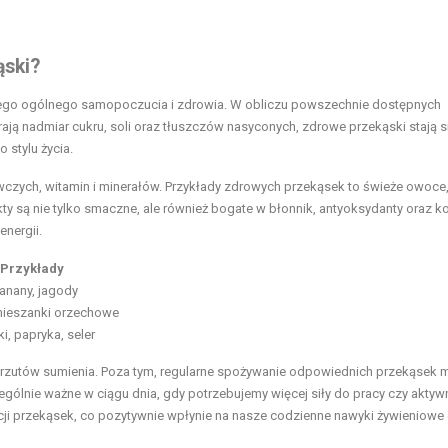
ąski?
ego ogólnego samopoczucia i zdrowia. W obliczu powszechnie dostępnych
ą nadmiar cukru, soli oraz tłuszczów nasyconych, zdrowe przekąski stają s
 stylu życia.
czych, witamin i minerałów. Przykłady zdrowych przekąsek to świeże owoce
ty są nie tylko smaczne, ale również bogate w błonnik, antyoksydanty oraz k
nergii.
Przykłady
anany, jagody
ieszanki orzechowe
, papryka, seler
zutów sumienia. Poza tym, regularne spożywanie odpowiednich przekąsek 
ególnie ważne w ciągu dnia, gdy potrzebujemy więcej siły do pracy czy aktyw
ji przekąsek, co pozytywnie wpłynie na nasze codzienne nawyki żywieniowe