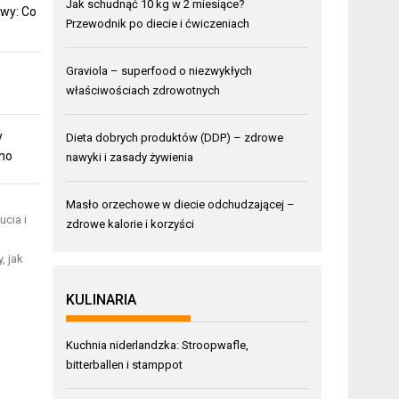
Jak schudnąć 10 kg w 2 miesiące?
wy: Co
Przewodnik po diecie i ćwiczeniach
Graviola – superfood o niezwykłych
właściwościach zdrowotnych
y
Dieta dobrych produktów (DDP) – zdrowe
mno
nawyki i zasady żywienia
Masło orzechowe w diecie odchudzającej –
cia i
zdrowe kalorie i korzyści
, jak
KULINARIA
Kuchnia niderlandzka: Stroopwafle,
bitterballen i stamppot