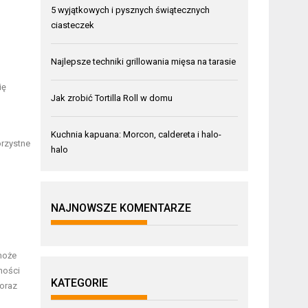
5 wyjątkowych i pysznych świątecznych
ciasteczek
Najlepsze techniki grillowania mięsa na tarasie
ię
Jak zrobić Tortilla Roll w domu
,
Kuchnia kapuana: Morcon, caldereta i halo-
orzystne
halo
NAJNOWSZE KOMENTARZE
może
ności
KATEGORIE
 oraz