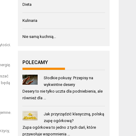
Dieta
Kulinaria
Nie samą kuchnią…
ytości.
POLECAMY
ergię.
kszać
Słodkie pokusy: Przepisy na
o będą
wykwintne desery
Desery to nie tylko uczta dla podniebienia, ale
również dla …
yjemne.
Jak przyrządzić klasyczną, polską
zupę ogórkową?
Zupa ogórkowa to jedno z tych dań, które
rzycy,
przywołuje wspomnienia …