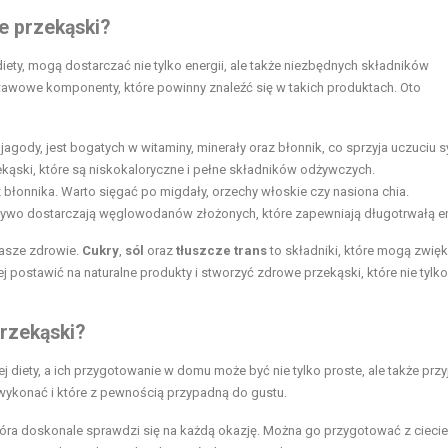
e przekąski?
y, mogą dostarczać nie tylko energii, ale także niezbędnych składników
awowe komponenty, które powinny znaleźć się w takich produktach. Oto
jagody, jest bogatych w witaminy, minerały oraz błonnik, co sprzyja uczuciu s
kąski, które są niskokaloryczne i pełne składników odżywczych.
 błonnika. Warto sięgać po migdały, orzechy włoskie czy nasiona chia.
czywo dostarczają węglowodanów złożonych, które zapewniają długotrwałą en
asze zdrowie.
Cukry
,
sól
oraz
tłuszcze trans
to składniki, które mogą zwię
j postawić na naturalne produkty i stworzyć zdrowe przekąski, które nie tylk
przekąski?
iety, a ich przygotowanie w domu może być nie tylko proste, ale także prz
wykonać i które z pewnością przypadną do gustu.
óra doskonale sprawdzi się na każdą okazję. Można go przygotować z ciecie