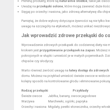
Preferuj produkty, które są
naturalnie słodkie
, takie jak owo
Uważaj na
przekąski solone
, które mogą zawierać duże ilości
Sięgaj po orzechy i nasiona, jako zdrową alternatywę dla chip
Pamiętaj, że dobre wybory dotyczące żywności są nie tylko k
uwagę na szczegóły na etykietach, możesz unikać niezdrowych 
Jak wprowadzić zdrowe przekąski do co
Wprowadzenie zdrowych przekąsek do codziennej diety nie mu
krokiem jest
przygotowanie przekąsek na zapas
. Możesz 
pokrojonych w słupki i umieścić je w małych pojemnikach. Dzi
chipsów czy słodyczy.
Warto również zwrócić uwagę na
łatwy dostęp do zdrowych
domu. Możesz na przykład umieścić świeże owoce w widoczn
kolejny sposób na kontrolowanie głodu i eliminowanie pokusy
Rodzaj przekąski
Przykłady
Świeże owoce
Jabłka, banany, owoce jagodowe
Warzywa
Marchewki, ogórki, papryka
Orzechy i nasiona
Migdały, pestki słonecznika, orzechy włosk