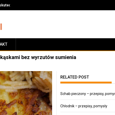
skuteczny sposób na zrzucenie wagi
TAKT
zekąskami bez wyrzutów sumienia
RELATED POST
Schab pieczony – przepisy, pomy
Chłodnik – przepisy, pomysły