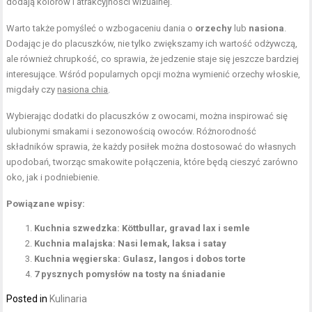
dodają kolorów i atrakcyjności wizualnej.
Warto także pomyśleć o wzbogaceniu dania o
orzechy
lub
nasiona
.
Dodając je do placuszków, nie tylko zwiększamy ich wartość odżywczą,
ale również chrupkość, co sprawia, że jedzenie staje się jeszcze bardziej
interesujące. Wśród popularnych opcji można wymienić orzechy włoskie,
migdały czy
nasiona chia
.
Wybierając dodatki do placuszków z owocami, można inspirować się
ulubionymi smakami i sezonowością owoców. Różnorodność
składników sprawia, że każdy posiłek można dostosować do własnych
upodobań, tworząc smakowite połączenia, które będą cieszyć zarówno
oko, jak i podniebienie.
Powiązane wpisy:
Kuchnia szwedzka: Köttbullar, gravad lax i semle
Kuchnia malajska: Nasi lemak, laksa i satay
Kuchnia węgierska: Gulasz, langos i dobos torte
7 pysznych pomysłów na tosty na śniadanie
Posted in
Kulinaria