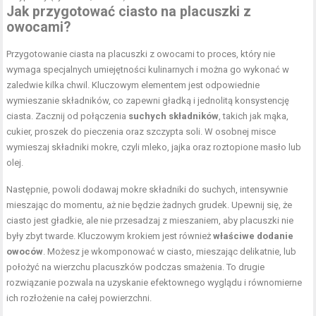
Jak przygotować ciasto na placuszki z
owocami?
Przygotowanie ciasta na placuszki z owocami to proces, który nie
wymaga specjalnych umiejętności kulinarnych i można go wykonać w
zaledwie kilka chwil. Kluczowym elementem jest odpowiednie
wymieszanie składników, co zapewni gładką i jednolitą konsystencję
ciasta. Zacznij od połączenia
suchych składników
, takich jak mąka,
cukier, proszek do pieczenia oraz szczypta soli. W osobnej misce
wymieszaj składniki mokre, czyli mleko, jajka oraz roztopione masło lub
olej.
Następnie, powoli dodawaj mokre składniki do suchych, intensywnie
mieszając do momentu, aż nie będzie żadnych grudek. Upewnij się, że
ciasto jest gładkie, ale nie przesadzaj z mieszaniem, aby placuszki nie
były zbyt twarde. Kluczowym krokiem jest również
właściwe dodanie
owoców
. Możesz je wkomponować w ciasto, mieszając delikatnie, lub
położyć na wierzchu placuszków podczas smażenia. To drugie
rozwiązanie pozwala na uzyskanie efektownego wyglądu i równomierne
ich rozłożenie na całej powierzchni.