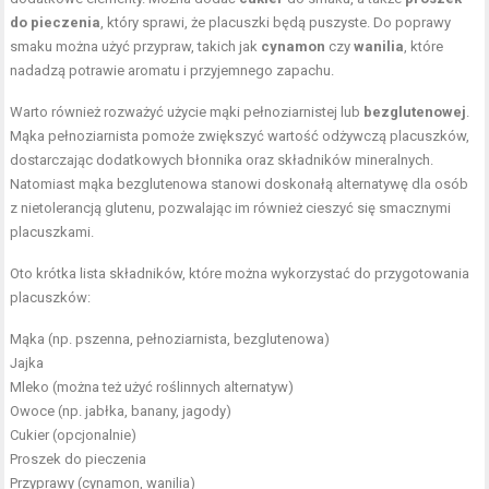
do pieczenia
, który sprawi, że placuszki będą puszyste. Do poprawy
smaku można użyć przypraw, takich jak
cynamon
czy
wanilia
, które
nadadzą potrawie aromatu i przyjemnego zapachu.
Warto również rozważyć użycie mąki pełnoziarnistej lub
bezglutenowej
.
Mąka pełnoziarnista pomoże zwiększyć wartość odżywczą placuszków,
dostarczając dodatkowych błonnika oraz składników mineralnych.
Natomiast mąka bezglutenowa stanowi doskonałą alternatywę dla osób
z nietolerancją glutenu, pozwalając im również cieszyć się smacznymi
placuszkami.
Oto krótka lista składników, które można wykorzystać do przygotowania
placuszków:
Mąka (np. pszenna, pełnoziarnista, bezglutenowa)
Jajka
Mleko (można też użyć roślinnych alternatyw)
Owoce (np. jabłka, banany, jagody)
Cukier (opcjonalnie)
Proszek do pieczenia
Przyprawy (cynamon, wanilia)