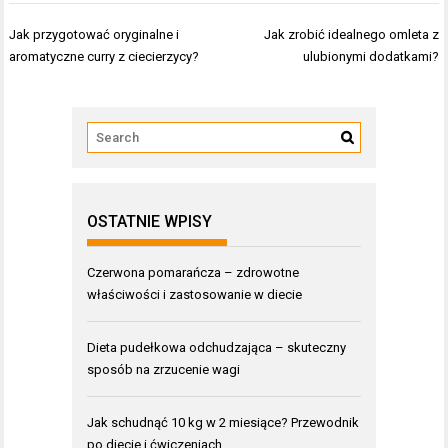
Nawigacja
Jak przygotować oryginalne i
Jak zrobić idealnego omleta z
wpisu
aromatyczne curry z ciecierzycy?
ulubionymi dodatkami?
OSTATNIE WPISY
Czerwona pomarańcza – zdrowotne
właściwości i zastosowanie w diecie
Dieta pudełkowa odchudzająca – skuteczny
sposób na zrzucenie wagi
Jak schudnąć 10 kg w 2 miesiące? Przewodnik
po diecie i ćwiczeniach