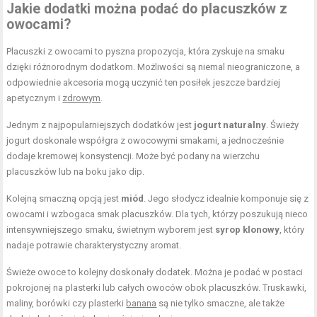
Jakie dodatki można podać do placuszków z
owocami?
Placuszki z owocami to pyszna propozycja, która zyskuje na smaku
dzięki różnorodnym dodatkom. Możliwości są niemal nieograniczone, a
odpowiednie akcesoria mogą uczynić ten posiłek jeszcze bardziej
apetycznym i
zdrowym
.
Jednym z najpopularniejszych dodatków jest
jogurt naturalny
. Świeży
jogurt doskonale współgra z owocowymi smakami, a jednocześnie
dodaje kremowej konsystencji. Może być podany na wierzchu
placuszków lub na boku jako dip.
Kolejną smaczną opcją jest
miód
. Jego słodycz idealnie komponuje się z
owocami i wzbogaca smak placuszków. Dla tych, którzy poszukują nieco
intensywniejszego smaku, świetnym wyborem jest
syrop klonowy
, który
nadaje potrawie charakterystyczny aromat.
Świeże owoce to kolejny doskonały dodatek. Można je podać w postaci
pokrojonej na plasterki lub całych owoców obok placuszków. Truskawki,
maliny, borówki czy plasterki
banana
są nie tylko smaczne, ale także