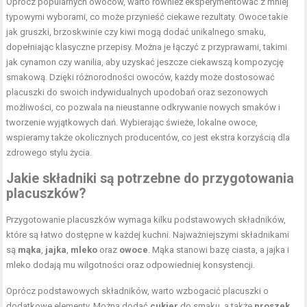
Oprócz popularnych owoców, warto również eksperymentować z mniej
typowymi wyborami, co może przynieść ciekawe rezultaty. Owoce takie
jak gruszki, brzoskwinie czy kiwi mogą dodać unikalnego smaku,
dopełniając klasyczne przepisy. Można je łączyć z przyprawami, takimi
jak cynamon czy wanilia, aby uzyskać jeszcze ciekawszą kompozycję
smakową. Dzięki różnorodności owoców, każdy może dostosować
placuszki do swoich indywidualnych upodobań oraz sezonowych
możliwości, co pozwala na nieustanne odkrywanie nowych smaków i
tworzenie wyjątkowych dań. Wybierając świeże, lokalne owoce,
wspieramy także okolicznych producentów, co jest ekstra korzyścią dla
zdrowego stylu życia.
Jakie składniki są potrzebne do przygotowania
placuszków?
Przygotowanie placuszków wymaga kilku podstawowych składników,
które są łatwo dostępne w każdej kuchni. Najważniejszymi składnikami
są
mąka
,
jajka
,
mleko
oraz
owoce
. Mąka stanowi bazę ciasta, a jajka i
mleko dodają mu wilgotności oraz odpowiedniej konsystencji.
Oprócz podstawowych składników, warto wzbogacić placuszki o
dodatkowe elementy. Można dodać
cukier
do smaku, a także
proszek