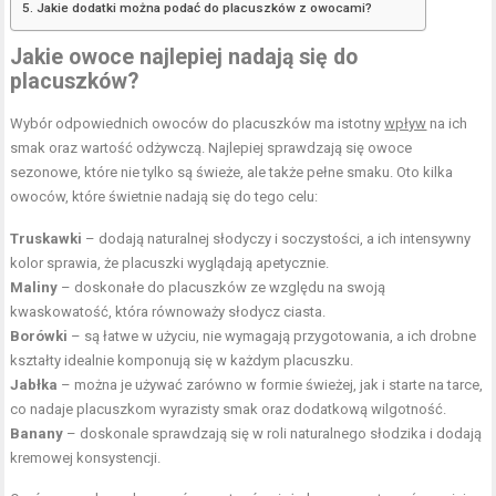
Jakie dodatki można podać do placuszków z owocami?
Jakie owoce najlepiej nadają się do
placuszków?
Wybór odpowiednich owoców do placuszków ma istotny
wpływ
na ich
smak oraz wartość odżywczą. Najlepiej sprawdzają się owoce
sezonowe, które nie tylko są świeże, ale także pełne smaku. Oto kilka
owoców, które świetnie nadają się do tego celu:
Truskawki
– dodają naturalnej słodyczy i soczystości, a ich intensywny
kolor sprawia, że placuszki wyglądają apetycznie.
Maliny
– doskonałe do placuszków ze względu na swoją
kwaskowatość, która równoważy słodycz ciasta.
Borówki
– są łatwe w użyciu, nie wymagają przygotowania, a ich drobne
kształty idealnie komponują się w każdym placuszku.
Jabłka
– można je używać zarówno w formie świeżej, jak i starte na tarce,
co nadaje placuszkom wyrazisty smak oraz dodatkową wilgotność.
Banany
– doskonale sprawdzają się w roli naturalnego słodzika i dodają
kremowej konsystencji.