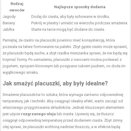
Rodzaj
Najlepsze sposoby dodania
owoców
Jagody
Dodaj do ciasta, aby były schowane w środku.
Banany
Pokrój w plastry i umieść na wierzchu podczas smażenia.
Jabłka
Starte na tarce mogą być dodane do ciasta.
Pamiętaj, że ciasto na placuszki powinno mieć konsystencję, która
pozwala na łatwe formowanie na patelni. Zbyt gęste ciasto może sprawić,
że placuszki będą suche, a zbyt rzadka mieszanka sprawi, że nie będą się
trzymać formy. Po usmażeniu, placuszki z owocami można podawać z
jogurtem, syropem klonowym lub posypane cukrem pudrem, co doda im
wyjątkowego smaku.
Jak smażyć placuszki, aby były idealne?
Smażenie placuszków to sztuka, która wymaga zarówno odpowiedniej
temperatury, jak i techniki. Aby osiągnąć idealny efekt, warto zacząć od
właściwego przygotowania składników. Jednak kluczowym elementem
jest użycie
rozgrzanego oleju
lub masła. Upewnij się, że tłuszcz
osiągnął odpowiednią temperaturę przed dodaniem ciasta. Zbyt zimny
olej sprawi, że placuszki wchłoną nadmiar tłuszczu, a w efekcie będą