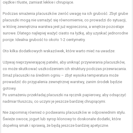
ciężkie i tłuste, zamiast lekkie i chrupiące.
Podczas smażenia placuszków zwróć uwagę na ich grubość. Zbyt grube
placuszki mogą nie usmażyć się równomiernie, co prowadzi do sytuacji,
w której zewnętrzna warstwa jest już wypieczona, a wnętrze pozostaje
surowe. Dlatego najlepiej ważyć ciasto na łyżkę, aby uzyskać jednorodne
porcje. Idealna grubość to około 1-2 centymetry.
Oto kilka dodatkowych wskazówek, które warto mieć na uwadze:
Używaj nieprzywierającej patelni, aby uniknąć przywierania placuszków,
co może skutkować uszkodzeniem ich struktury podczas przewracania.
Smaż placuszki na średnim ogniu – zbyt wysoka temperatura może
prowadzić do przypalenia zewnętrznej warstwy, zanim środek będzie
gotowy.
Po usmażeniu przekładaj placuszki na ręcznik papierowy, aby odsączyć
nadmiar tłuszczu, co uczyni je jeszcze bardziej chrupiącymi.
Nie zapominaj również o podawaniu placuszków w odpowiednim stylu.
Świeże owoce, jogurt lub syrop klonowy to doskonałe dodatki, które
dopełnią smak i sprawią, że będą jeszcze bardziej apetyczne.