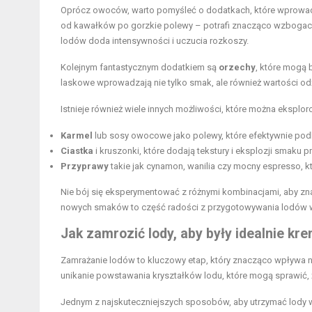
Oprócz owoców, warto pomyśleć o dodatkach, które wprowa
od kawałków po gorzkie polewy – potrafi znacząco wzbogac
lodów doda intensywności i uczucia rozkoszy.
Kolejnym fantastycznym dodatkiem są
orzechy
, które mogą 
laskowe wprowadzają nie tylko smak, ale również wartości odży
Istnieje również wiele innych możliwości, które można eksplo
Karmel
lub sosy owocowe jako polewy, które efektywnie pod
Ciastka
i kruszonki, które dodają tekstury i eksplozji smaku p
Przyprawy
takie jak cynamon, wanilia czy mocny espresso, kt
Nie bój się eksperymentować z różnymi kombinacjami, aby zna
nowych smaków to część radości z przygotowywania lodów
Jak zamrozić lody, aby były idealnie k
Zamrażanie lodów to kluczowy etap, który znacząco wpływa na
unikanie powstawania kryształków lodu, które mogą sprawić, ż
Jednym z najskuteczniejszych sposobów, aby utrzymać lody w