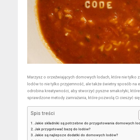
Marzysz o orzeźwiających domowych lodach, które nie tylko
lodów to nie tylko przyjemność, ale także świetny sposób n
odrobina kreatywności, aby stworzyć pyszne smakołyki, które 
sprawdzone metody zamrażania, które pozwolą Ci cieszyć si
Spis treści
Jakie składniki są potrzebne do przygotowania domowych l
Jak przygotować bazę do lodów?
Jakie są najlepsze dodatki do domowych lodów?