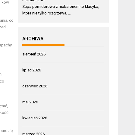
ników,
Zupa pomidorowa z makaronem to klasyka,
która nie tylko rozgrzewa, …
ania, co
rzed
ARCHIWA
zapachy
sierpień 2026
lipiec 2026
ć.
 co
czerwiec 2026
maj 2026
ętać,
akość
kwiecień 2026
bardziej
marzec 2026