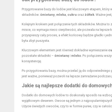
Przygotowanie bazy do lodów jest kluczowym etapem, który
składników:
śmietany
,
mleka
,
cukru
oraz
żółtek
. Ważne jest
Kolejnym krokiem jest połączenie tych składników. Można to 
misce, co wymaga nieco cierpliwości, ale pozwala na lepsze 
przyspieszy cały proces, a efekt końcowy będzie gładki i jedn
była zbyt puszysta.
Kluczowym elementem jest również dokładne wymieszanie
cu
pozostałe składniki –
śmietanę
i
mleko
. Po połączeniu wszy
konsystencję.
Po przygotowaniu bazy, można przelać ją do odpowiedniego p
jest ważne, ponieważ pozwoli na lepsze zamrażanie podczas p
Jakie są najlepsze dodatki do domowyc
Dodatki do domowych lodów to doskonały sposób na wzbogacen
wyjątkowym deserem. Owoce są jednym z najpopularniejszy
Użycie świeżych owoców, czy to w formie puree, czy w całości,