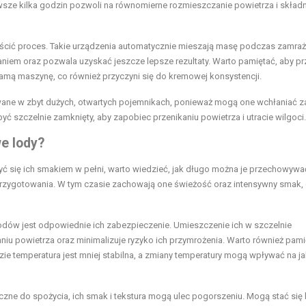
wsze kilka godzin pozwoli na równomierne rozmieszczanie powietrza i skład
cić proces. Takie urządzenia automatycznie mieszają masę podczas zamraż
niem oraz pozwala uzyskać jeszcze lepsze rezultaty. Warto pamiętać, aby p
samą maszynę, co również przyczyni się do kremowej konsystencji.
ywane w zbyt dużych, otwartych pojemnikach, ponieważ mogą one wchłaniać 
ć szczelnie zamknięty, aby zapobiec przenikaniu powietrza i utracie wilgoci.
e lody?
ć się ich smakiem w pełni, warto wiedzieć, jak długo można je przechowywa
 przygotowania. W tym czasie zachowają one świeżość oraz intensywny smak,
w jest odpowiednie ich zabezpieczenie. Umieszczenie ich w szczelnie
 powietrza oraz minimalizuje ryzyko ich przymrożenia. Warto również pami
e temperatura jest mniej stabilna, a zmiany temperatury mogą wpływać na j
czne do spożycia, ich smak i tekstura mogą ulec pogorszeniu. Mogą stać się 