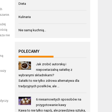
Dieta
ch
szanie.
Kulinaria
użej
ością
Nie samą kuchnią…
aza nie
POLECAMY
lną
Jak zrobić autorską i
niepowtarzalną sałatkę z
bazy
wybranymi składnikami?
Sałatki to nie tylko zdrowa alternatywa dla
tradycyjnych posiłków, ale …
6 niesamowitych sposobów na
dyczy.
przygotowanie kawy
Kawa to nie tylko napój, ale prawdziwa sztuka,