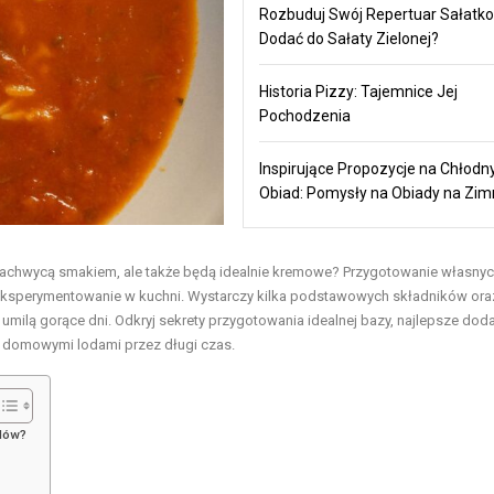
Rozbuduj Swój Repertuar Sałatko
Dodać do Sałaty Zielonej?
Historia Pizzy: Tajemnice Jej
Pochodzenia
Inspirujące Propozycje na Chłodn
Obiad: Pomysły na Obiady na Zi
 zachwycą smakiem, ale także będą idealnie kremowe? Przygotowanie własny
a eksperymentowanie w kuchni. Wystarczy kilka podstawowych składników ora
umilą gorące dni. Odkryj sekrety przygotowania idealnej bazy, najlepsze doda
ę domowymi lodami przez długi czas.
odów?