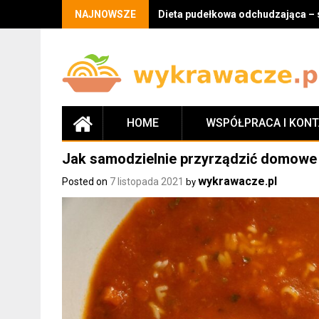
Skip
NAJNOWSZE
Dieta pudełkowa odchudzająca – 
to
content
HOME
WSPÓŁPRACA I KON
Jak samodzielnie przyrządzić domowe l
wykrawacze.pl
Posted on
7 listopada 2021
by