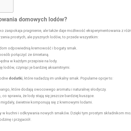
otowania domowych lodów?
ko zaspokaja pragnienie, ale także daje możliwość eksperymentowania z róż
zenia prostych, ale pysznych lodów, to przede wszystkim:
 lodom odpowiednią kremowość i bogaty smak.
posób połączyć ze śmietaną.
będna w każdym przepisie na lody.
 lodów, czyniąc je bardziej aksamitnymi.
rodne
dodatki
, które nadadzą im unikalny smak. Popularne opcje to:
 mango, które dodają owocowego aromatu i naturalnej słodyczy.
o
, co sprawia, że lody stają się jeszcze bardziej kuszące.
y migdały, świetnie komponują się z kremowymi lodami.
 w kuchni i odkrywania nowych smaków. Dzięki tym prostym składnikom mo
zinę i przyjaciół.