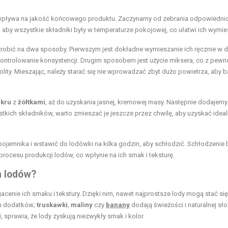
 wpływa na jakość końcowego produktu. Zaczynamy od zebrania odpowiedni
, aby wszystkie składniki były w temperaturze pokojowej, co ułatwi ich wymie
zrobić na dwa sposoby. Pierwszym jest dokładne wymieszanie ich ręcznie w d
kontrolowanie konsystencji. Drugim sposobem jest użycie miksera, co z pewn
olity. Mieszając, należy starać się nie wprowadzać zbyt dużo powietrza, aby b
kru
z
żółtkami
, aż do uzyskania jasnej, kremowej masy. Następnie dodajemy
stkich składników, warto zmieszać je jeszcze przez chwilę, aby uzyskać idea
ojemnika i wstawić do lodówki na kilka godzin, aby schłodzić. Schłodzenie 
rocesu produkcji lodów, co wpłynie na ich smak i teksturę.
h lodów?
ie ich smaku i tekstury. Dzięki nim, nawet najprostsze lody mogą stać się
ch dodatków;
truskawki
,
maliny
czy
banany
dodają świeżości i naturalnej sło
 sprawia, że lody zyskują niezwykły smak i kolor.