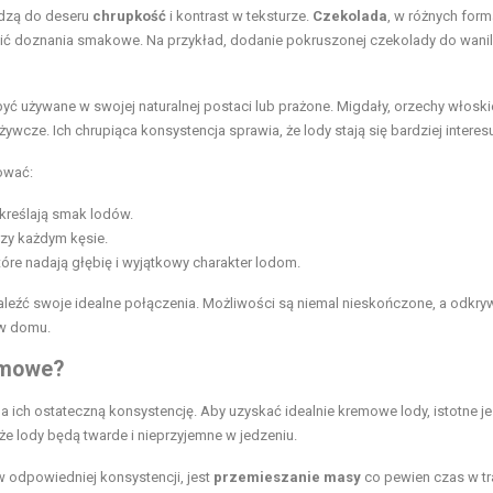
dzą do deseru
chrupkość
i kontrast w teksturze.
Czekolada
, w różnych for
ić doznania smakowe. Na przykład, dodanie pokruszonej czekolady do wani
być używane w swojej naturalnej postaci lub prażone. Migdały, orzechy włoski
wcze. Ich chrupiąca konsystencja sprawia, że lody stają się bardziej interes
rować:
kreślają smak lodów.
rzy każdym kęsie.
óre nadają głębię i wyjątkowy charakter lodom.
leźć swoje idealne połączenia. Możliwości są niemal nieskończone, a odkry
 w domu.
remowe?
 ich ostateczną konsystencję. Aby uzyskać idealnie kremowe lody, istotne je
e lody będą twarde i nieprzyjemne w jedzeniu.
 odpowiedniej konsystencji, jest
przemieszanie masy
co pewien czas w tr