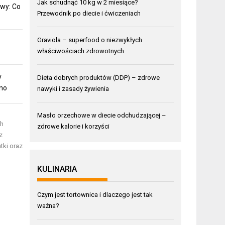
Jak schudnąć 10 kg w 2 miesiące?
wy: Co
Przewodnik po diecie i ćwiczeniach
Graviola – superfood o niezwykłych
właściwościach zdrowotnych
y
Dieta dobrych produktów (DDP) – zdrowe
mno
nawyki i zasady żywienia
Masło orzechowe w diecie odchudzającej –
ch
zdrowe kalorie i korzyści
z
tki oraz
KULINARIA
Czym jest tortownica i dlaczego jest tak
ważna?