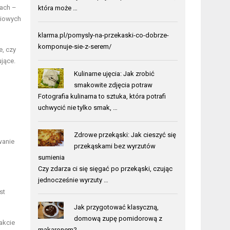
mach –
która może …
liowych
klarma.pl/pomysly-na-przekaski-co-dobrze-
komponuje-sie-z-serem/
e, czy
ujące.
Kulinarne ujęcia: Jak zrobić
smakowite zdjęcia potraw
Fotografia kulinarna to sztuka, która potrafi
uchwycić nie tylko smak, …
Zdrowe przekąski: Jak cieszyć się
wanie
przekąskami bez wyrzutów
sumienia
Czy zdarza ci się sięgać po przekąski, czując
jednocześnie wyrzuty …
st
Jak przygotować klasyczną,
domową zupę pomidorową z
akcie
makaronem?