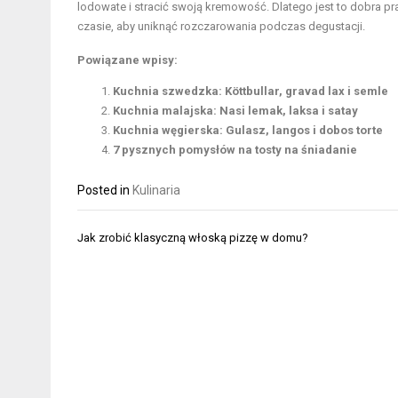
lodowate i stracić swoją kremowość. Dlatego jest to dobra p
czasie, aby uniknąć rozczarowania podczas degustacji.
Powiązane wpisy:
Kuchnia szwedzka: Köttbullar, gravad lax i semle
Kuchnia malajska: Nasi lemak, laksa i satay
Kuchnia węgierska: Gulasz, langos i dobos torte
7 pysznych pomysłów na tosty na śniadanie
Posted in
Kulinaria
Nawigacja
Jak zrobić klasyczną włoską pizzę w domu?
wpisu