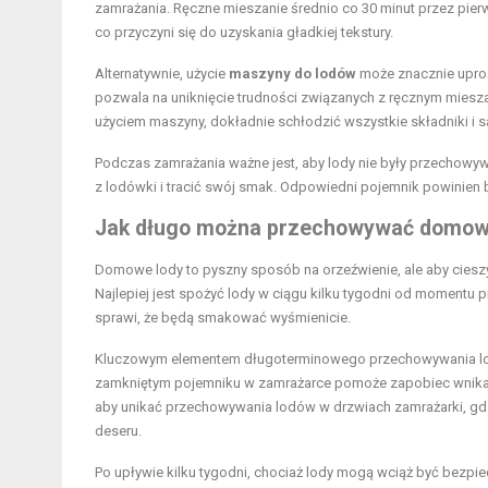
zamrażania. Ręczne mieszanie średnio co 30 minut przez pier
co przyczyni się do uzyskania gładkiej tekstury.
Alternatywnie, użycie
maszyny do lodów
może znacznie uproś
pozwala na uniknięcie trudności związanych z ręcznym miesza
użyciem maszyny, dokładnie schłodzić wszystkie składniki i 
Podczas zamrażania ważne jest, aby lody nie były przechow
z lodówki i tracić swój smak. Odpowiedni pojemnik powinien by
Jak długo można przechowywać domow
Domowe lody to pyszny sposób na orzeźwienie, ale aby cieszy
Najlepiej jest spożyć lody w ciągu kilku tygodni od momentu
sprawi, że będą smakować wyśmienicie.
Kluczowym elementem długoterminowego przechowywania lodó
zamkniętym pojemniku w zamrażarce pomoże zapobiec wnikaniu
aby unikać przechowywania lodów w drzwiach zamrażarki, gdzi
deseru.
Po upływie kilku tygodni, chociaż lody mogą wciąż być bezpie