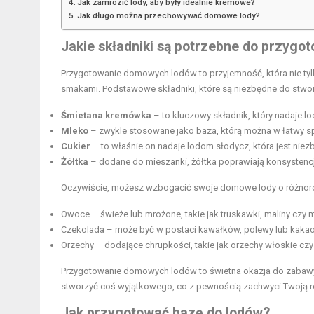
Jak zamrozić lody, aby były idealnie kremowe?
Jak długo można przechowywać domowe lody?
Jakie składniki są potrzebne do przyg
Przygotowanie domowych lodów to przyjemność, która nie tyl
smakami. Podstawowe składniki, które są niezbędne do stwor
Śmietana kremówka
– to kluczowy składnik, który nadaje
Mleko
– zwykle stosowane jako baza, którą można w łatwy s
Cukier
– to właśnie on nadaje lodom słodycz, która jest niez
Żółtka
– dodane do mieszanki, żółtka poprawiają konsystencję
Oczywiście, możesz wzbogacić swoje domowe lody o różno
Owoce – świeże lub mrożone, takie jak
truskawki
, maliny czy
Czekolada – może być w postaci kawałków, polewy lub
kaka
Orzechy – dodające chrupkości, takie jak orzechy włoskie cz
Przygotowanie domowych lodów to świetna okazja do zabawy
stworzyć coś wyjątkowego, co z pewnością zachwyci Twoją rod
Jak przygotować bazę do lodów?