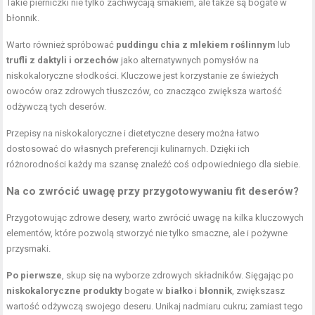
Takie pierniczki nie tylko zachwycają smakiem, ale także są bogate w
błonnik.
Warto również spróbować
puddingu chia z mlekiem roślinnym
lub
trufli z daktyli i orzechów
jako alternatywnych pomysłów na
niskokaloryczne słodkości. Kluczowe jest korzystanie ze świeżych
owoców oraz zdrowych tłuszczów, co znacząco zwiększa wartość
odżywczą tych deserów.
Przepisy na niskokaloryczne i dietetyczne desery można łatwo
dostosować do własnych preferencji kulinarnych. Dzięki ich
różnorodności każdy ma szansę znaleźć coś odpowiedniego dla siebie.
Na co zwrócić uwagę przy przygotowywaniu fit deserów?
Przygotowując zdrowe desery, warto zwrócić uwagę na kilka kluczowych
elementów, które pozwolą stworzyć nie tylko smaczne, ale i pożywne
przysmaki.
Po pierwsze
, skup się na wyborze zdrowych składników. Sięgając po
niskokaloryczne produkty
bogate w
białko
i
błonnik
, zwiększasz
wartość odżywczą swojego deseru. Unikaj nadmiaru cukru; zamiast tego