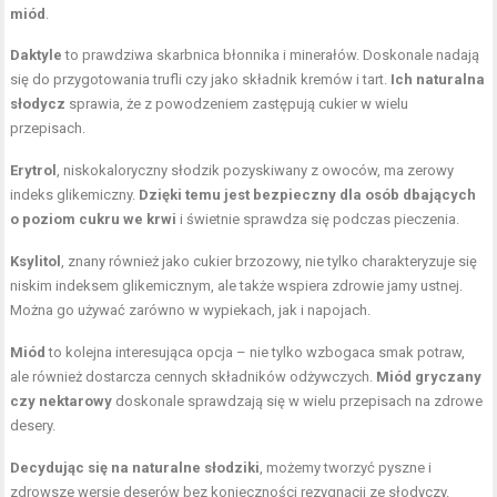
miód
.
Daktyle
to prawdziwa skarbnica błonnika i minerałów. Doskonale nadają
się do przygotowania trufli czy jako składnik kremów i tart.
Ich naturalna
słodycz
sprawia, że z powodzeniem zastępują cukier w wielu
przepisach.
Erytrol
, niskokaloryczny słodzik pozyskiwany z owoców, ma zerowy
indeks glikemiczny.
Dzięki temu jest bezpieczny dla osób dbających
o poziom cukru we krwi
i świetnie sprawdza się podczas pieczenia.
Ksylitol
, znany również jako cukier brzozowy, nie tylko charakteryzuje się
niskim indeksem glikemicznym, ale także wspiera zdrowie jamy ustnej.
Można go używać zarówno w wypiekach, jak i napojach.
Miód
to kolejna interesująca opcja – nie tylko wzbogaca smak potraw,
ale również dostarcza cennych składników odżywczych.
Miód gryczany
czy nektarowy
doskonale sprawdzają się w wielu przepisach na zdrowe
desery.
Decydując się na naturalne słodziki
, możemy tworzyć pyszne i
zdrowsze wersje deserów bez konieczności rezygnacji ze słodyczy.