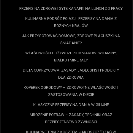
PRZEPIS NA ZDROWE I SYTE KANAPKI NA LUNCH DO PRACY
KULINARNA PODRÓŻ PO AZJI: PRZEPISY NA DANIA Z
RÓŻNYCH KRAJÓW
JAK PRZYGOTOWAĆ DOMOWE, ZDROWE PLACUSZKI NA
ŚNIADANIE?
WŁAŚCIWOŚCI ODŻYWCZE ZIEMNIAKÓW: WITAMINY,
BIAŁKO I MINERAŁY
DIETA CUKRZYCOWA: ZASADY, JADŁOSPIS I PRODUKTY
DLA ZDROWIA
KOPEREK OGRODOWY – ZDROWOTNE WŁAŚCIWOŚCI I
ZASTOSOWANIA W DIECIE
KLASYCZNE PRZEPISY NA DANIA WIGILIJNE
MROŻENIE POTRAW – ZASADY, TECHNIKI ORAZ
BEZPIECZEŃSTWO ŻYWNOŚCI
KULINARNE TRIKI Z KOSZTEM: JAK OSZCZĘDZAĆ W