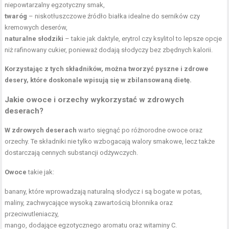
niepowtarzalny egzotyczny smak,
twaróg
– niskotłuszczowe źródło białka idealne do serników czy
kremowych deserów,
naturalne słodziki
– takie jak daktyle, erytrol czy ksylitol to lepsze opcje
niż rafinowany cukier, ponieważ dodają słodyczy bez zbędnych kalorii.
Korzystając z tych składników, można tworzyć pyszne i zdrowe
desery, które doskonale wpisują się w zbilansowaną dietę.
Jakie owoce i orzechy wykorzystać w zdrowych
deserach?
W zdrowych deserach
warto sięgnąć po różnorodne owoce oraz
orzechy. Te składniki nie tylko wzbogacają walory smakowe, lecz także
dostarczają cennych substancji odżywczych.
Owoce
takie jak:
banany, które wprowadzają naturalną słodycz i są bogate w potas,
maliny, zachwycające wysoką zawartością błonnika oraz
przeciwutleniaczy,
mango, dodające egzotycznego aromatu oraz witaminy C.