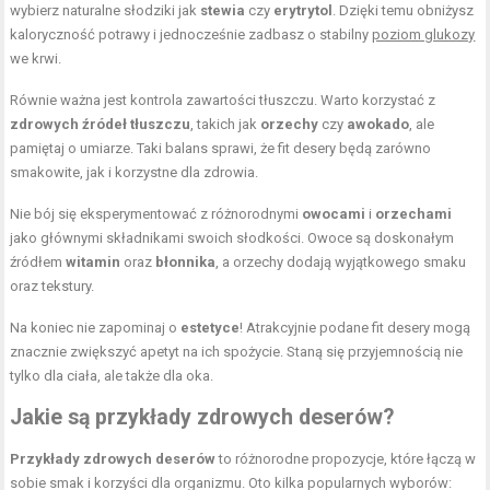
wybierz naturalne słodziki jak
stewia
czy
erytrytol
. Dzięki temu obniżysz
kaloryczność potrawy i jednocześnie zadbasz o stabilny
poziom glukozy
we krwi.
Równie ważna jest kontrola zawartości tłuszczu. Warto korzystać z
zdrowych źródeł tłuszczu
, takich jak
orzechy
czy
awokado
, ale
pamiętaj o umiarze. Taki balans sprawi, że fit desery będą zarówno
smakowite, jak i korzystne dla zdrowia.
Nie bój się eksperymentować z różnorodnymi
owocami
i
orzechami
jako głównymi składnikami swoich słodkości. Owoce są doskonałym
źródłem
witamin
oraz
błonnika
, a orzechy dodają wyjątkowego smaku
oraz tekstury.
Na koniec nie zapominaj o
estetyce
! Atrakcyjnie podane fit desery mogą
znacznie zwiększyć apetyt na ich spożycie. Staną się przyjemnością nie
tylko dla ciała, ale także dla oka.
Jakie są przykłady zdrowych deserów?
Przykłady zdrowych deserów
to różnorodne propozycje, które łączą w
sobie smak i korzyści dla organizmu. Oto kilka popularnych wyborów: