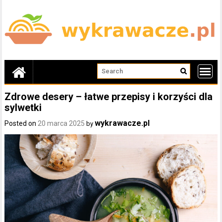
Skip
to
content
Zdrowe desery – łatwe przepisy i korzyści dla
sylwetki
wykrawacze.pl
Posted on
20 marca 2025
by