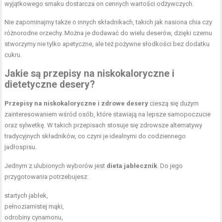
wyjątkowego smaku dostarcza on cennych wartości odżywczych.
Nie zapominajmy także o innych składnikach, takich jak nasiona chia czy
różnorodne orzechy. Można je dodawać do wielu deserów, dzięki czemu
stworzymy nie tylko apetyczne, ale też pożywne słodkości bez dodatku
cukru.
Jakie są przepisy na niskokaloryczne i
dietetyczne desery?
Przepisy na niskokaloryczne i zdrowe desery
cieszą się dużym
zainteresowaniem wśród osób, które stawiają na lepsze samopoczucie
oraz sylwetkę. W takich przepisach stosuje się zdrowsze alternatywy
tradycyjnych składników, co czyni je idealnymi do codziennego
jadłospisu.
Jednym z ulubionych wyborów jest
dieta jabłecznik
. Do jego
przygotowania potrzebujesz:
startych jabłek,
pełnoziarnistej mąki,
odrobiny cynamonu,