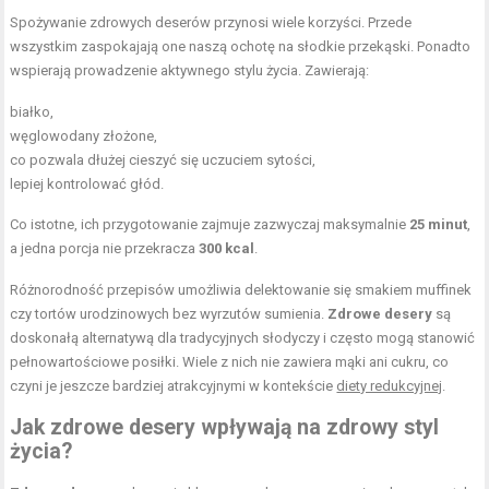
Spożywanie zdrowych deserów przynosi wiele korzyści. Przede
wszystkim zaspokajają one naszą ochotę na słodkie przekąski. Ponadto
wspierają prowadzenie aktywnego stylu życia. Zawierają:
białko,
węglowodany złożone,
co pozwala dłużej cieszyć się uczuciem sytości,
lepiej kontrolować głód.
Co istotne, ich przygotowanie zajmuje zazwyczaj maksymalnie
25 minut
,
a jedna porcja nie przekracza
300 kcal
.
Różnorodność przepisów umożliwia delektowanie się smakiem muffinek
czy tortów urodzinowych bez wyrzutów sumienia.
Zdrowe desery
są
doskonałą alternatywą dla tradycyjnych słodyczy i często mogą stanowić
pełnowartościowe posiłki. Wiele z nich nie zawiera mąki ani cukru, co
czyni je jeszcze bardziej atrakcyjnymi w kontekście
diety redukcyjnej
.
Jak zdrowe desery wpływają na zdrowy styl
życia?