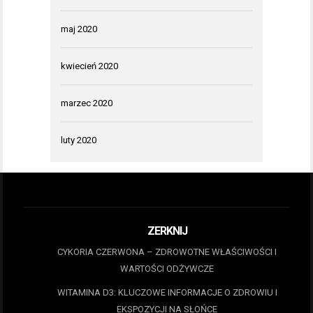
maj 2020
kwiecień 2020
marzec 2020
luty 2020
ZERKNIJ
CYKORIA CZERWONA – ZDROWOTNE WŁAŚCIWOŚCI I
WARTOŚCI ODŻYWCZE
WITAMINA D3: KLUCZOWE INFORMACJE O ZDROWIU I
EKSPOZYCJI NA SŁOŃCE