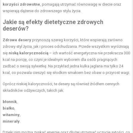
korzyści zdrowotne
, pomagają utrzymać równowagę w diecie oraz
wspierają dążenie do zdrowszego stylu życia.
Jakie są efekty dietetyczne zdrowych
deserów?
Zdrowe desery
przynoszą szereg korzyści, które wspierają zarówno
zdrowy styl życia, jak i proces odchudzania. Przede wszystkim wyróżniają
się
niską kalorycznością
– ich wartość energetyczna nie przekracza 300
kcal na porcję, co czyni je idealnym wyborem dla osób pragnących
zadbać o swoją sylwetkę. Na przykład jedna kulka jaglana ma tylko 24
kcal, co pozwala cieszyć się słodkim smakiem bez obaw o przyrost wagi.
Oprócz niskiej kaloryczności, te desery są również źródłem cennych
składników odżywczych, takich jak:
błonnik
,
białko
,
witaminy
,
minerały
.
Dzięki nim można zyskać energię oraz dłużej utrzymać uczucie sytości, co