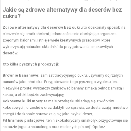
Jakie są zdrowe alternatywy dla deserów bez
cukru?
Zdrowe alternatywy dla deserów bez cukru
to doskonały sposób na
cieszenie się słodkościami, jednocześnie nie obciążając organizmu
zbędnymi kaloriami. Istnieje wiele kreatywnych przepisów, które
wykorzystują naturalne składniki do przygotowania smakowitych
deserów.
Oto kilka pysznych propozycji:
Brownie bananowe:
zamiast tradycyjnego cukru, używamy dojrzałych
bananów jako słodzika. Przygotowanie tego pysznego wypieku jest
niezwykle proste: wystarczy zmiksować banany z mąką pełnoziarnistą i
kakao, a efekt będzie zachwycający,
Kokosowe kulki mocy:
te małe przekąski składają się z wiórków
kokosowych, orzechów oraz daktyli, co sprawia, że dostarczają mnóstwo
energii i doskonale sprawdzają się jako szybki deser,
Fit tiramisu pistacjowe:
ten niskokaloryczny smakołyk przygotowuje się
na bazie jogurtu naturalnego oraz mielonych pistacji. Oprócz