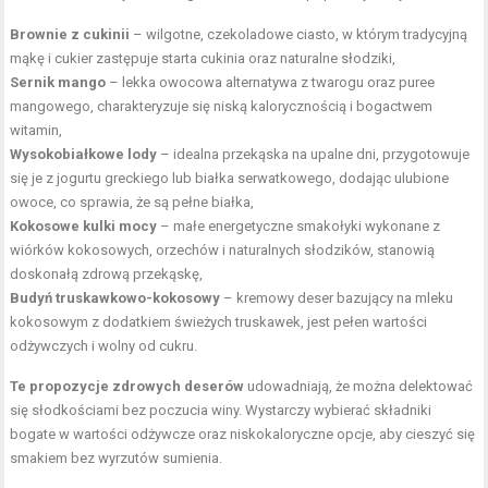
Brownie z cukinii
– wilgotne, czekoladowe ciasto, w którym tradycyjną
mąkę i cukier zastępuje starta cukinia oraz naturalne słodziki,
Sernik mango
– lekka owocowa alternatywa z twarogu oraz puree
mangowego, charakteryzuje się niską kalorycznością i bogactwem
witamin,
Wysokobiałkowe lody
– idealna przekąska na upalne dni, przygotowuje
się je z jogurtu greckiego lub białka serwatkowego, dodając ulubione
owoce, co sprawia, że są pełne białka,
Kokosowe kulki mocy
– małe energetyczne smakołyki wykonane z
wiórków kokosowych, orzechów i naturalnych słodzików, stanowią
doskonałą zdrową przekąskę,
Budyń truskawkowo-kokosowy
– kremowy deser bazujący na mleku
kokosowym z dodatkiem świeżych truskawek, jest pełen wartości
odżywczych i wolny od cukru.
Te propozycje zdrowych deserów
udowadniają, że można delektować
się słodkościami bez poczucia winy. Wystarczy wybierać składniki
bogate w wartości odżywcze oraz niskokaloryczne opcje, aby cieszyć się
smakiem bez wyrzutów sumienia.