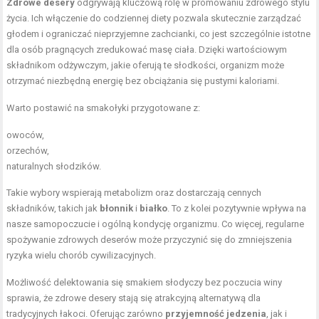
Zdrowe desery
odgrywają kluczową rolę w promowaniu zdrowego stylu
życia. Ich włączenie do codziennej diety pozwala skutecznie zarządzać
głodem i ograniczać nieprzyjemne zachcianki, co jest szczególnie istotne
dla osób pragnących zredukować masę ciała. Dzięki wartościowym
składnikom odżywczym, jakie oferują te słodkości, organizm może
otrzymać niezbędną energię bez obciążania się pustymi kaloriami.
Warto postawić na smakołyki przygotowane z:
owoców,
orzechów,
naturalnych słodzików.
Takie wybory wspierają metabolizm oraz dostarczają cennych
składników, takich jak
błonnik
i
białko
. To z kolei pozytywnie wpływa na
nasze samopoczucie i ogólną kondycję organizmu. Co więcej, regularne
spożywanie zdrowych deserów może przyczynić się do zmniejszenia
ryzyka wielu chorób cywilizacyjnych.
Możliwość delektowania się smakiem słodyczy bez poczucia winy
sprawia, że zdrowe desery stają się atrakcyjną alternatywą dla
tradycyjnych łakoci. Oferując zarówno
przyjemność jedzenia
, jak i