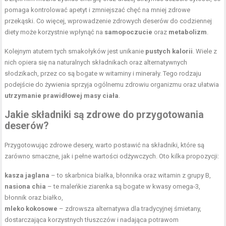
pomaga kontrolować apetyt i zmniejszać chęć na mniej zdrowe
przekąski. Co więcej, wprowadzenie zdrowych deserów do codziennej
diety może korzystnie wpłynąć na
samopoczucie
oraz
metabolizm
.
Kolejnym atutem tych smakołyków jest unikanie
pustych kalorii
. Wiele z
nich opiera się na naturalnych składnikach oraz alternatywnych
słodzikach, przez co są bogate w witaminy i minerały. Tego rodzaju
podejście do żywienia sprzyja ogólnemu zdrowiu organizmu oraz ułatwia
utrzymanie prawidłowej masy ciała
.
Jakie składniki są zdrowe do przygotowania
deserów?
Przygotowując zdrowe desery, warto postawić na składniki, które są
zarówno smaczne, jak i pełne wartości odżywczych. Oto kilka propozycji:
kasza jaglana
– to skarbnica białka, błonnika oraz witamin z grupy B,
nasiona chia
– te maleńkie ziarenka są bogate w kwasy omega-3,
błonnik oraz białko,
mleko kokosowe
– zdrowsza alternatywa dla tradycyjnej śmietany,
dostarczająca korzystnych tłuszczów i nadająca potrawom