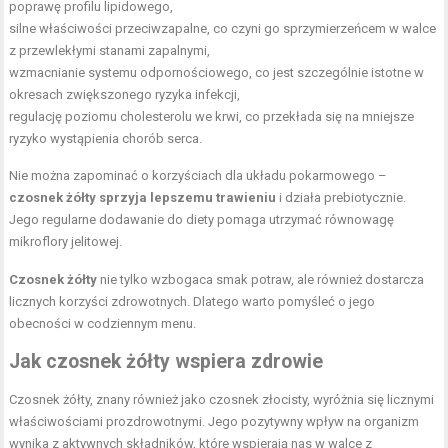
poprawę profilu lipidowego,
silne właściwości przeciwzapalne, co czyni go sprzymierzeńcem w walce
z przewlekłymi stanami zapalnymi,
wzmacnianie systemu odpornościowego, co jest szczególnie istotne w
okresach zwiększonego ryzyka infekcji,
regulację poziomu cholesterolu we krwi, co przekłada się na mniejsze
ryzyko wystąpienia chorób serca.
Nie można zapominać o korzyściach dla układu pokarmowego –
czosnek żółty sprzyja lepszemu trawieniu
i działa prebiotycznie.
Jego regularne dodawanie do diety pomaga utrzymać równowagę
mikroflory jelitowej.
Czosnek żółty
nie tylko wzbogaca smak potraw, ale również dostarcza
licznych korzyści zdrowotnych. Dlatego warto pomyśleć o jego
obecności w codziennym menu.
Jak czosnek żółty wspiera zdrowie
Czosnek żółty, znany również jako czosnek złocisty, wyróżnia się licznymi
właściwościami prozdrowotnymi. Jego pozytywny wpływ na organizm
wynika z aktywnych składników, które wspierają nas w walce z