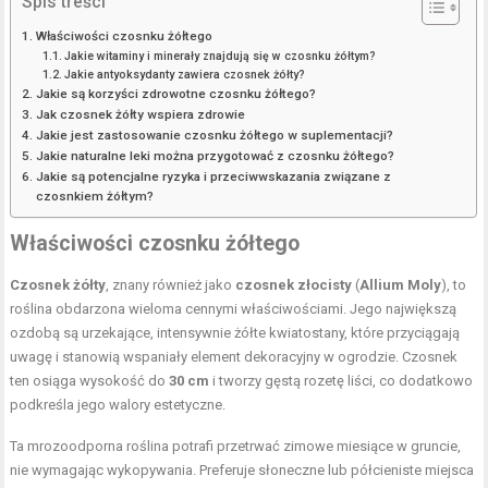
Spis treści
Właściwości czosnku żółtego
Jakie witaminy i minerały znajdują się w czosnku żółtym?
Jakie antyoksydanty zawiera czosnek żółty?
Jakie są korzyści zdrowotne czosnku żółtego?
Jak czosnek żółty wspiera zdrowie
Jakie jest zastosowanie czosnku żółtego w suplementacji?
Jakie naturalne leki można przygotować z czosnku żółtego?
Jakie są potencjalne ryzyka i przeciwwskazania związane z
czosnkiem żółtym?
Właściwości czosnku żółtego
Czosnek żółty
, znany również jako
czosnek złocisty
(
Allium Moly
), to
roślina obdarzona wieloma cennymi właściwościami. Jego największą
ozdobą są urzekające, intensywnie żółte kwiatostany, które przyciągają
uwagę i stanowią wspaniały element dekoracyjny w ogrodzie. Czosnek
ten osiąga wysokość do
30 cm
i tworzy gęstą rozetę liści, co dodatkowo
podkreśla jego walory estetyczne.
Ta mrozoodporna roślina potrafi przetrwać zimowe miesiące w gruncie,
nie wymagając wykopywania. Preferuje słoneczne lub półcieniste miejsca