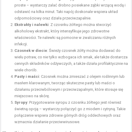
proste – wystarczy zalać drobno posiekane ząbki wrzącą wodą i
odstawić na kilka minut. Taki napój doskonale wspiera układ
odpornościowy oraz działa przeciwzapalnie.
Ekstrakty i nalewki
: Z czosnku żółtego można stworzyć
alkoholowy ekstrakt, który intensyfikuje jego zdrowotne
właściwości. Te nalewki są pomocne w zwalczaniu różnych
infekcji.
Czosnek w diecie
: Świeży czosnek żółty można dodawać do
wielu potraw, co nie tylko wzbogaca ich smak, ale także dostarcza
cennych składników odżywczych, a także działa profilaktycznie na
wiele chorób.
Pasty i maści
: Czosnek można zmieszać z
olejem roślinnym
lub
masłem klarowanym, tworząc skuteczne pasty lub maści o
działaniu przeciwbólowym i przeciwzapalnym, które stosuje się
miejscowo na skórę.
Syropy
: Przygotowanie syropu z czosnku żółtego jest również
świetną opcją – wystarczy połączyć go z miodem i cytryną. Takie
połączenie wspiera zdrowie górnych dróg oddechowych oraz
wzmacnia działanie przeciwwirusowe.