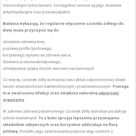
różnorodnymi schorzeniami. Szczególnie cenione są jego działanie
antyoksydacyjne oraz przeciwzapalne.
Badania wykazują, że regularne włączenie czosnku żółtego do
diety może przyczynić się do:
obniżenia ciśnienia krwi,
poprawy profilu lipidowego,
korzystnego wpływu na zdrowie serca,
działania przeciwzakrzepowego,
zmniejszenia ryzyka chorób sercowo-naczyniowych.
Co więcej, czosnek żółty wzmacnia nasz układ odpornościowy dzięki
swoim właściwościom bakteriobójczym i przeciwwirusowym.
Pomaga
to w zwalczaniu infekcji oraz zwiększa naturalną
odporność
organizmu
.
W zakresie zdrowia pokarmowego czosnek żółty stymuluje produkcję
soków trawiennych.
To z kolei sprzyja lepszemu przyswajaniu
składników odżywczych oraz korzystnie oddziałuje na florę
jelitową.
Ponadto jego zastosowanie przynosi ulgę osobom z