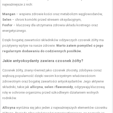
najważniejsze z nich:
Mangan
– wspiera zdrowie kości oraz
metabolizm węglowodanów
,
Selen
– chroni komórki przed stresem oksydacyjnym,
Fosfor
– kluczowy dla utrzymania zdrowia układu kostnego oraz
energetycznego.
Dzięki bogatej zawartości składników odżywczych czosnek żółty ma
pozytywny wpływ na nasze zdrowie.
Warto zatem pomyśleć o jego
regularnym dodawaniu do codziennych posiłków.
Jakie antyoksydanty zawiera czosnek żółty?
Czosnek żółty, znany również jako czosnek złocisty, zdobywa coraz
większą popularność dzięki swoim korzystnym właściwościom
zdrowotnym oraz bogatej zawartości antyoksydantów. Jego aktywne
składniki, takie jak
allicyna
,
selen
i
flawonoidy
, odgrywają kluczową
rolę w ochronie organizmu przed szkodliwym działaniem wolnych
rodników.
Allicyna
wyróżnia się jako jeden z najważniejszych elementów czosnku