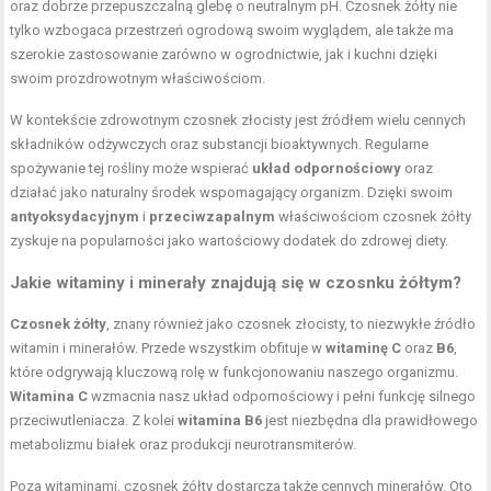
oraz dobrze przepuszczalną glebę o neutralnym pH. Czosnek żółty nie
tylko wzbogaca przestrzeń ogrodową swoim wyglądem, ale także ma
szerokie zastosowanie zarówno w ogrodnictwie, jak i kuchni dzięki
swoim prozdrowotnym właściwościom.
W kontekście zdrowotnym czosnek złocisty jest źródłem wielu cennych
składników odżywczych oraz substancji bioaktywnych. Regularne
spożywanie tej rośliny może wspierać
układ odpornościowy
oraz
działać jako naturalny środek wspomagający organizm. Dzięki swoim
antyoksydacyjnym
i
przeciwzapalnym
właściwościom czosnek żółty
zyskuje na popularności jako wartościowy dodatek do zdrowej diety.
Jakie witaminy i minerały znajdują się w czosnku żółtym?
Czosnek żółty
, znany również jako czosnek złocisty, to niezwykłe źródło
witamin i minerałów. Przede wszystkim obfituje w
witaminę C
oraz
B6
,
które odgrywają kluczową rolę w funkcjonowaniu naszego organizmu.
Witamina C
wzmacnia nasz układ odpornościowy i pełni funkcję silnego
przeciwutleniacza. Z kolei
witamina B6
jest niezbędna dla prawidłowego
metabolizmu białek oraz produkcji neurotransmiterów.
Poza witaminami, czosnek żółty dostarcza także cennych minerałów. Oto