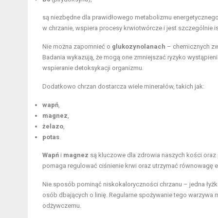
są niezbędne dla prawidłowego metabolizmu energetyczneg
w chrzanie, wspiera procesy krwiotwórcze i jest szczególnie is
Nie można zapomnieć o
glukozynolanach
– chemicznych zw
Badania wykazują, że mogą one zmniejszać ryzyko wystąpien
wspieranie detoksykacji organizmu.
Dodatkowo chrzan dostarcza wiele minerałów, takich jak:
wapń
,
magnez
,
żelazo
,
potas
.
Wapń
i
magnez
są kluczowe dla zdrowia naszych kości oraz 
pomaga regulować ciśnienie krwi oraz utrzymać równowagę el
Nie sposób pominąć niskokaloryczności chrzanu – jedna łyżk
osób dbających o linię. Regularne spożywanie tego warzywa 
odżywczemu.