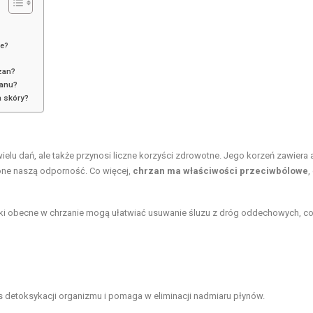
ie?
zan?
zanu?
a skóry?
wielu dań, ale także przynosi liczne korzyści zdrowotne. Jego korzeń zawiera
ą one naszą odporność. Co więcej,
chrzan ma właściwości przeciwbólowe
,
zki obecne w chrzanie mogą ułatwiać usuwanie śluzu z dróg oddechowych, c
s detoksykacji organizmu i pomaga w eliminacji nadmiaru płynów.