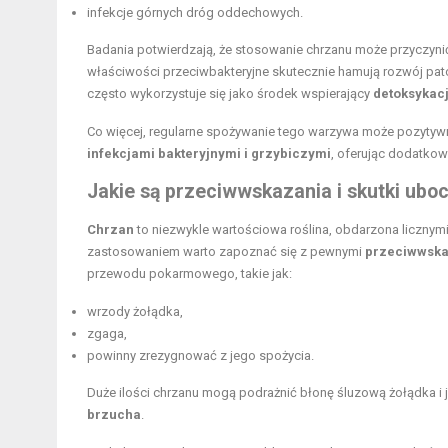
infekcje górnych dróg oddechowych.
Badania potwierdzają, że stosowanie chrzanu może przyczyn
właściwości przeciwbakteryjne skutecznie hamują rozwój pat
często wykorzystuje się jako środek wspierający
detoksykac
Co więcej, regularne spożywanie tego warzywa może pozytyw
infekcjami bakteryjnymi i grzybiczymi
, oferując dodatkow
Jakie są przeciwwskazania i skutki ub
Chrzan
to niezwykle wartościowa roślina, obdarzona licznym
zastosowaniem warto zapoznać się z pewnymi
przeciwwsk
przewodu pokarmowego, takie jak:
wrzody żołądka,
zgaga,
powinny zrezygnować z jego spożycia.
Duże ilości chrzanu mogą podrażnić błonę śluzową żołądka i j
brzucha
.