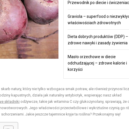
Przewodnik po diecie i ćwiczenia
Graviola – superfood o niezwykły
właściwościach zdrowotnych
Dieta dobrych produktów (DDP) –
zdrowe nawyki i zasady żywienia
Masło orzechowe w diecie
odchudzającej – zdrowe kalorie i
korzyści
skarb natury, który nie tylko wzbogaca smak potraw, ale również przynosi lic
dziny kapustnych, działa jak naturalny antybiotyk, wspierając nasz układ
e składniki
odżywcze, takie jak witamina C czy glukozynolany, sprawiają, że 
ób nowotworowych. Jego właściwości przeciwbólowe i wykrztuśne czynią go r
schorzeniami. Jakie jeszcze tajemnice kryje ta roślina? Przekonajmy się!