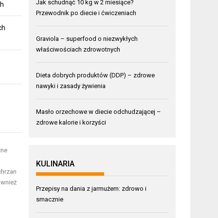
Jak schudnąć 10 kg w 2 miesiące?
ch
Przewodnik po diecie i ćwiczeniach
ch
Graviola – superfood o niezwykłych
właściwościach zdrowotnych
Dieta dobrych produktów (DDP) – zdrowe
nawyki i zasady żywienia
Masło orzechowe w diecie odchudzającej –
zdrowe kalorie i korzyści
zne
KULINARIA
chrzan
ównież
Przepisy na dania z jarmużem: zdrowo i
smacznie