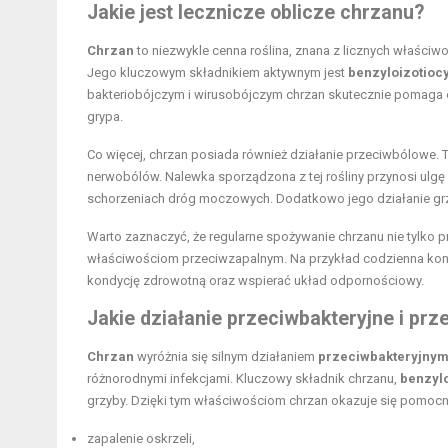
Jakie jest lecznicze oblicze chrzanu?
Chrzan
to niezwykle cenna roślina, znana z licznych właściw
Jego kluczowym składnikiem aktywnym jest
benzyloizotioc
bakteriobójczym i wirusobójczym chrzan skutecznie pomaga o
grypa.
Co więcej, chrzan posiada również działanie przeciwbólowe
nerwobólów. Nalewka sporządzona z tej rośliny przynosi ulgę
schorzeniach dróg moczowych. Dodatkowo jego działanie grz
Warto zaznaczyć, że regularne spożywanie chrzanu nie tylko 
właściwościom przeciwzapalnym. Na przykład codzienna kon
kondycję zdrowotną oraz wspierać układ odpornościowy.
Jakie działanie przeciwbakteryjne i pr
Chrzan
wyróżnia się silnym działaniem
przeciwbakteryjny
różnorodnymi infekcjami. Kluczowy składnik chrzanu,
benzylo
grzyby. Dzięki tym właściwościom chrzan okazuje się pomocny
zapalenie oskrzeli,