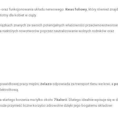
o oraz funkcjonowania układu nerwowego.
Kwas foliowy
, który również znajd
totny dla kobiet w ciąży.
iązkach znanych ze swoich potencjalnych właściwości przeciwnowotworow
ia niektórych nowotworów poprzez neutralizowanie wolnych rodników oraz
prawidłowej pracy mięśni;
żelazo
odpowiada za transport tlenu we krwi; a
po
ektrolitową.
a startego korzenia ma tylko około
7 kalorii
. Dlatego idealnie wpisuje się w d
może przynieść liczne korzyści zdrowotne dzięki jego bogatemu składowi