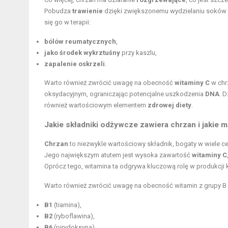
Pobudza
trawienie
dzięki zwiększonemu wydzielaniu soków 
się go w terapii:
bólów reumatycznych
,
jako środek wykrztuśny
przy kaszlu,
zapalenie oskrzeli
.
Warto również zwrócić uwagę na obecność
witaminy C
w chr
oksydacyjnym, ograniczając potencjalne uszkodzenia
DNA
. 
również wartościowym elementem
zdrowej diety
.
Jakie składniki odżywcze zawiera chrzan i jakie m
Chrzan
to niezwykle wartościowy składnik, bogaty w wiele c
Jego największym atutem jest wysoka zawartość
witaminy C
Oprócz tego, witamina ta odgrywa kluczową rolę w produkcji k
Warto również zwrócić uwagę na obecność witamin z grupy B w
B1
(tiamina),
B2
(ryboflawina),
B6
(pirydoksyna),