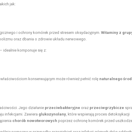
kich jak:
gicznego i ochrony komórek przed stresem oksydacyjnym.
Witaminy z grup
olizmu oraz dbania o zdrowie układu nerwowego.
 idealnie komponuje się z:
ki właściwościom konserwującym może również pełnić rolę
naturalnego śro
aściwości. Jego działanie
przeciwbakteryjne
oraz
przeciwgrzybicze
spra
ju infekcjami. Zawiera
glukozynolany
, które wspierają proces detoksykacji
ąpienia
chorób nowotworowych
poprzez ochronę komórek przed uszkodze
zególnie pomocne w przypadku przeziębień oraz infekcji górnych dróg oddec