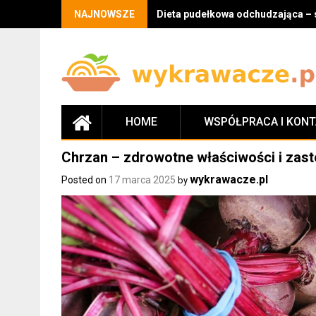
Skip
NAJNOWSZE
Dieta pudełkowa odchudzająca – 
to
content
HOME
WSPÓŁPRACA I KON
Chrzan – zdrowotne właściwości i zas
wykrawacze.pl
Posted on
17 marca 2025
by