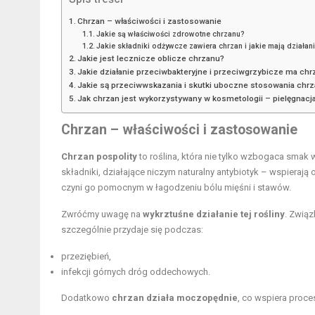
Chrzan – właściwości i zastosowanie
Jakie są właściwości zdrowotne chrzanu?
Jakie składniki odżywcze zawiera chrzan i jakie mają działan
Jakie jest lecznicze oblicze chrzanu?
Jakie działanie przeciwbakteryjne i przeciwgrzybicze ma chr
Jakie są przeciwwskazania i skutki uboczne stosowania chr
Jak chrzan jest wykorzystywany w kosmetologii – pielęgnacj
Chrzan – właściwości i zastosowanie
Chrzan pospolity
to roślina, która nie tylko wzbogaca smak 
składniki, działające niczym naturalny antybiotyk – wspieraj
czyni go pomocnym w łagodzeniu bólu mięśni i stawów.
Zwróćmy uwagę na
wykrztuśne działanie tej rośliny
. Zwią
szczególnie przydaje się podczas:
przeziębień,
infekcji górnych dróg oddechowych.
Dodatkowo
chrzan działa moczopędnie
, co wspiera proce