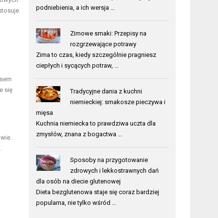
podniebienia, a ich wersja …
stosuje
Zimowe smaki: Przepisy na
rozgrzewające potrawy
Zima to czas, kiedy szczególnie pragniesz
ciepłych i sycących potraw, …
esem
e się
Tradycyjne dania z kuchni
niemieckiej: smakosze pieczywa i
mięsa
Kuchnia niemiecka to prawdziwa uczta dla
zmysłów, znana z bogactwa …
wie.
.
Sposoby na przygotowanie
zdrowych i lekkostrawnych dań
dla osób na diecie glutenowej
Dieta bezglutenowa staje się coraz bardziej
popularna, nie tylko wśród …