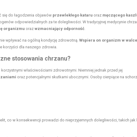
ić się do łagodzenia objawów
przewlekłego kataru
oraz
męczącego kaszl
ogenów odpowiedzialnych za te dolegliwości. W tradycyjnej medycynie chrza
ję organizmu
oraz
wzmacniający odporność
.
nie wpływać na ogólną kondycję zdrowotną.
Wspiera on organizm w walce
e korzyści dla naszego zdrowia.
oczne stosowania chrzanu?
i korzystnymi właściwościami zdrowotnymi. Niemniej jednak przed jej
azaniami
oraz potencjalnymi skutkami ubocznymi. Osoby cierpiące na schor
elit, co w konsekwencji prowadzi do nieprzyjemnych dolegliwości, takich jak