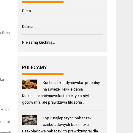
Dieta
Kulinaria
y B
są
Nie samą kuchnią…
POLECAMY
dka
Kuchnia skandynawska: przepisy
na świeże i lekkie dania
Kuchnia skandynawska to nie tylko styl
gotowania, ale prawdziwa filozofia …
wiają,
Top 5 najlepszych babeczek
niami.
czekoladowych bez mleka
Czekoladowe babeczki to prawdziwy raj dla
howych.