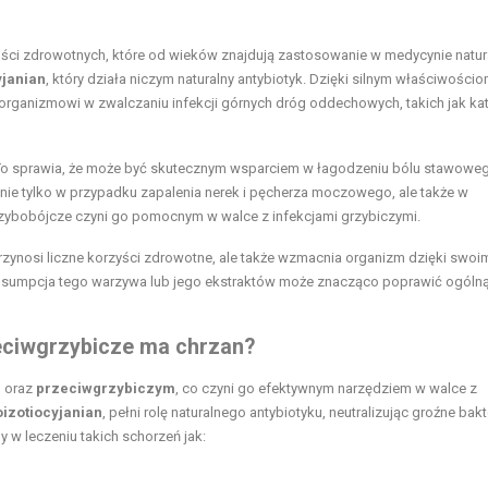
ości zdrowotnych, które od wieków znajdują zastosowanie w medycynie natura
yjanian
, który działa niczym naturalny antybiotyk. Dzięki silnym właściwości
rganizmowi w zwalczaniu infekcji górnych dróg oddechowych, takich jak kat
. To sprawia, że może być skutecznym wsparciem w łagodzeniu bólu stawowe
 nie tylko w przypadku zapalenia nerek i pęcherza moczowego, ale także w
ybobójcze czyni go pomocnym w walce z infekcjami grzybiczymi.
przynosi liczne korzyści zdrowotne, ale także wzmacnia organizm dzięki swoi
sumpcja tego warzywa lub jego ekstraktów może znacząco poprawić ogóln
zeciwgrzybicze ma chrzan?
m
oraz
przeciwgrzybiczym
, co czyni go efektywnym narzędziem w walce z
izotiocyjanian
, pełni rolę naturalnego antybiotyku, neutralizując groźne bakte
 w leczeniu takich schorzeń jak: