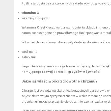
Roślina ta dostarcza także cennych składników odżywczych, ta
witamina C
,
witaminy z grupy B
.
Witamina C
jest kluczowa dla wzmocnienia układu immunolo
natomiast niezbędne do prawidłowego funkcjonowania metab
W kuchni chrzan stanowi doskonały dodatek do wielu potraw –
wędlinami,
sałatkami.
Jego intensywny smak sprzyja trawieniu cięższych dań. Dzię
hamującego rozwój bakterii i grzybów w żywności
.
Jakie są właściwości zdrowotne chrzanu?
Chrzan
jest prawdziwą skarbnicą korzystnych dla zdrowia wł
że jest skutecznym sprzymierzeńcem w walce z różnego rodza
organizmu i mogą przyczynić się do zmniejszenia ryzyka wyst
Co więcej, chrzan ma działanie
rozgrzewające
, co jest szc