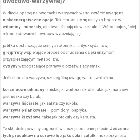
owocowo-warzywnej?
W diecie opartej na owocach i warzywach warto zwrócić uwagę na
niskoenergetyczne opcje
. Takie produkty są nie tylko bogate w
witaminy
i
minerały
, ale również mają niewiele kalorii. Wśród najczęściej
rekomendowanych owoców wyróżniają się:
jabłka
dostarczające cennych błonnika i antyoksydantów,
grejpfruty
wspierające
proces odchudzania
dzięki enzymom
przyspieszającym metabolizm,
cytryny
wzbogacające potrawy o orzeźwiający smak.
Jeśli chodzi o warzywa, szczególną uwagę warto zwrócić na:
korzeniowe odmiany
o niskiej zawartości skrobi, takie jak marchew,
pietruszka czy burak,
warzywa liściaste
, jak sałata czy rukola,
warzywa psiankowate
– pomidory i papryka,
warzywa krzyżowe
, takie jak brokuły czy kapusta.
Te składniki powinny zagościć w naszej codziennej diecie.
Jedzenie
tych produktów na surowo lub jako soki i sałatki
może przynieść