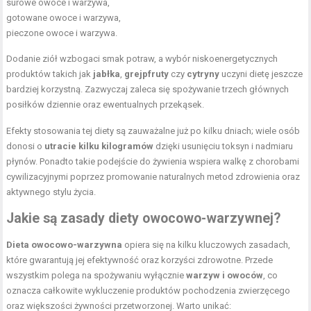
surowe owoce i warzywa
,
gotowane owoce i warzywa,
pieczone owoce i warzywa.
Dodanie ziół wzbogaci smak potraw, a wybór niskoenergetycznych
produktów takich jak
jabłka
,
grejpfruty
czy
cytryny
uczyni dietę jeszcze
bardziej korzystną. Zazwyczaj zaleca się spożywanie trzech głównych
posiłków dziennie oraz ewentualnych przekąsek.
Efekty stosowania tej diety są zauważalne już po kilku dniach; wiele osób
donosi o
utracie kilku kilogramów
dzięki usunięciu toksyn i nadmiaru
płynów. Ponadto takie podejście do żywienia wspiera walkę z chorobami
cywilizacyjnymi poprzez promowanie naturalnych metod zdrowienia oraz
aktywnego stylu życia.
Jakie są zasady diety owocowo-warzywnej?
Dieta owocowo-warzywna
opiera się na kilku kluczowych zasadach,
które gwarantują jej efektywność oraz korzyści zdrowotne. Przede
wszystkim polega na spożywaniu wyłącznie
warzyw i owoców
, co
oznacza całkowite wykluczenie produktów pochodzenia zwierzęcego
oraz większości żywności przetworzonej. Warto unikać: