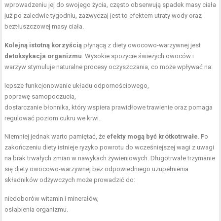
wprowadzeniu jej do swojego życia, często obserwują spadek masy ciała
już po zaledwie tygodniu, zazwyczaj jest to efektem utraty wody oraz
beztłuszczowej masy ciała.
Kolejną istotną korzyścią
płynącą z diety owocowo-warzywnej jest
detoksykacja organizmu
. Wysokie spożycie świeżych owoców i
warzyw stymuluje naturalne procesy oczyszczania, co może wpływać na:
lepsze funkcjonowanie układu odpornościowego,
poprawę samopoczucia,
dostarczanie błonnika, który wspiera prawidłowe trawienie oraz pomaga
regulować poziom cukru we krwi.
Niemniej jednak warto pamiętać, że
efekty mogą być krótkotrwałe
. Po
zakończeniu diety istnieje ryzyko powrotu do wcześniejszej wagi z uwagi
na brak trwałych zmian w nawykach żywieniowych. Długotrwałe trzymanie
się diety owocowo-warzywnej bez odpowiedniego uzupełnienia
składników odżywczych może prowadzić do:
niedoborów witamin i minerałów,
osłabienia organizmu.