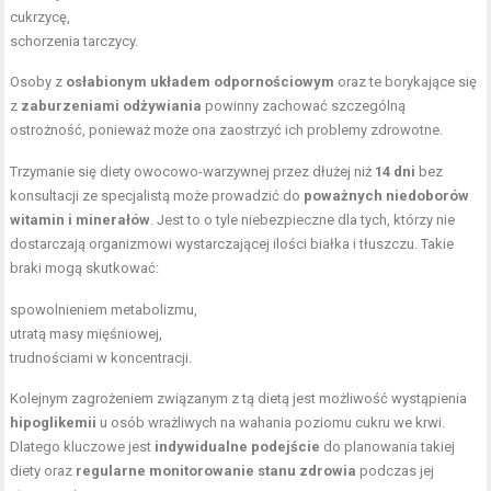
cukrzycę,
schorzenia tarczycy.
Osoby z
osłabionym układem odpornościowym
oraz te borykające się
z
zaburzeniami odżywiania
powinny zachować szczególną
ostrożność, ponieważ może ona zaostrzyć ich problemy zdrowotne.
Trzymanie się diety owocowo-warzywnej przez dłużej niż
14 dni
bez
konsultacji ze specjalistą może prowadzić do
poważnych niedoborów
witamin i minerałów
. Jest to o tyle niebezpieczne dla tych, którzy nie
dostarczają organizmowi wystarczającej ilości białka i tłuszczu. Takie
braki mogą skutkować:
spowolnieniem metabolizmu,
utratą masy mięśniowej,
trudnościami w koncentracji.
Kolejnym zagrożeniem związanym z tą dietą jest możliwość wystąpienia
hipoglikemii
u osób wrażliwych na wahania poziomu cukru we krwi.
Dlatego kluczowe jest
indywidualne podejście
do planowania takiej
diety oraz
regularne monitorowanie stanu zdrowia
podczas jej