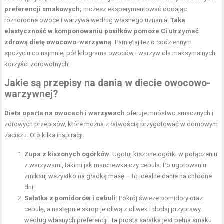
preferencji smakowych;
możesz eksperymentować dodając
różnorodne owoce i warzywa według własnego uznania.
Taka
elastyczność w komponowaniu posiłków pomoże Ci utrzymać
zdrową dietę owocowo-warzywną.
Pamiętaj też o codziennym
spożyciu co najmniej pół kilograma owoców i warzyw dla maksymalnych
korzyści zdrowotnych!
Jakie są przepisy na dania w diecie owocowo-
warzywnej?
Dieta oparta na owocach
i warzywach
oferuje mnóstwo smacznych i
zdrowych przepisów, które można z łatwością przygotować w domowym
zaciszu. Oto kilka inspiracji:
Zupa z kiszonych ogórków
: Ugotuj kiszone ogórki w połączeniu
z warzywami, takimi jak marchewka czy cebula. Po ugotowaniu
zmiksuj wszystko na gładką masę – to idealne danie na chłodne
dni.
Sałatka z pomidorów i cebuli
: Pokrój świeże pomidory oraz
cebulę, a następnie skrop je oliwą z oliwek i dodaj przyprawy
według własnych preferencji. Ta prosta sałatka jest pełna smaku