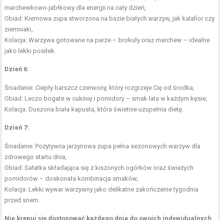
marchewkowo-jabłkowy dla energii na cały dzień,
Obiad: Kremowa zupa stworzona na bazie białych warzyw, jak kalafior czy
ziemniaki,
Kolacja: Warzywa gotowane na parze – brokuły oraz marchew – idealne
jako lekki posiłek.
Dzień 6:
Śniadanie: Ciepły barszcz czerwony, który rozgrzeje Cię od środka,
Obiad: Leczo bogate w cukinię i pomidory – smak lata w każdym kęsie,
Kolacja: Duszona biała kapusta, która świetnie uzupełnia dietę.
Dzień 7:
Śniadanie: Pożytywna jarzynowa zupa pełna sezonowych warzyw dla
zdrowego startu dnia,
Obiad: Sałatka składająca się z kiszonych ogórków oraz świeżych
pomidorów – doskonała kombinacja smaków,
Kolacja: Lekki wywar warzywny jako delikatne zakończenie tygodnia
przed snem.
Nie krępuj się dostosować każdego dnia do swoich indywidualnych