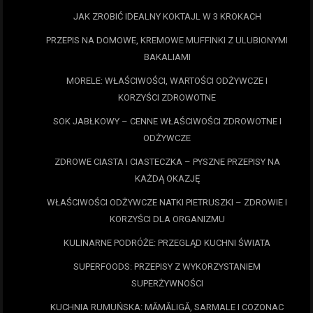
JAK ZROBIĆ IDEALNY KOKTAJL W 3 KROKACH
PRZEPIS NA DOMOWE, KREMOWE MUFFINKI Z ULUBIONYMI
BAKALIAMI
MORELE: WŁAŚCIWOŚCI, WARTOŚCI ODŻYWCZE I
KORZYŚCI ZDROWOTNE
SOK JABŁKOWY – CENNE WŁAŚCIWOŚCI ZDROWOTNE I
ODŻYWCZE
ZDROWE CIASTA I CIASTECZKA – PYSZNE PRZEPISY NA
KAŻDĄ OKAZJĘ
WŁAŚCIWOŚCI ODŻYWCZE NATKI PIETRUSZKI – ZDROWIE I
KORZYŚCI DLA ORGANIZMU
KULINARNE PODRÓŻE: PRZEGLĄD KUCHNI ŚWIATA
SUPERFOODS: PRZEPISY Z WYKORZYSTANIEM
SUPERŻYWNOŚCI
KUCHNIA RUMUŃSKA: MĂMĂLIGĂ, SARMALE I COZONAC