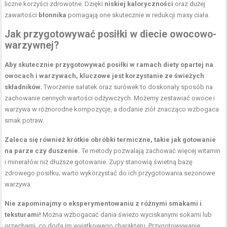
liczne korzyści zdrowotne. Dzięki
niskiej kaloryczności
oraz dużej
zawartości
błonnika
pomagają one skutecznie w redukcji masy ciała.
Jak przygotowywać posiłki w diecie owocowo-
warzywnej?
Aby skutecznie przygotowywać posiłki w ramach diety opartej na
owocach i warzywach, kluczowe jest korzystanie ze świeżych
składników.
Tworzenie sałatek oraz surówek to doskonały sposób na
zachowanie cennych wartości odżywczych. Możemy zestawiać owoce i
warzywa w różnorodne kompozycje, a dodanie ziół znacząco wzbogaca
smak potraw.
Zaleca się również krótkie obróbki termiczne, takie jak gotowanie
na parze czy duszenie.
Te metody pozwalają zachować więcej witamin
i minerałów niż dłuższe gotowanie. Zupy stanowią świetną bazę
zdrowego posiłku; warto wykorzystać do ich przygotowania sezonowe
warzywa.
Nie zapominajmy o eksperymentowaniu z różnymi smakami i
teksturami!
Można wzbogacać dania świeżo wyciskanymi sokami lub
orzechami, co doda im wyjątkowego charakteru. Przygotowywanie