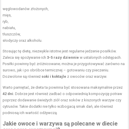
węglowodanów złożonych,
mięs,
ryb,
nabiału,
tłuszczów,
słodyczy oraz alkoholu.
Stosując tę dietę, niezwykle istotne jest regularne jedzenie posiłków.
Zaleca się spożywanie ich
3-5 razy dziennie
w ustalonych odstępach.
Posiłki powinny być zróżnicowane; można je przygotowywać zarówno na
surowo, jak i po obróbce termicznej – gotowaniu czy pieczeniu.
Dozwolone są również
soki i koktajle
z owoców oraz warzyw.
Warto pamiętać, że dieta ta powinna być stosowana maksymalnie przez
42 dni
. Dobrze jest również zadbać o odpowiednią kompozycję potraw
poprzez dodawanie świeżych ziół oraz soków z kiszonych warzyw czy
cytrusów. Takie dodatki nie tylko wzbogacą smak dań, ale również
podniosą ich wartość odżywczą.
Jakie owoce i warzywa są polecane w diecie