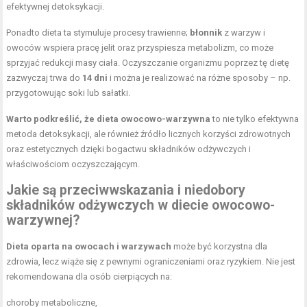
efektywnej detoksykacji.
Ponadto dieta ta stymuluje procesy trawienne;
błonnik
z warzyw i
owoców wspiera pracę jelit oraz przyspiesza metabolizm, co może
sprzyjać redukcji masy ciała. Oczyszczanie organizmu poprzez tę dietę
zazwyczaj trwa do
14 dni
i można je realizować na różne sposoby – np.
przygotowując soki lub sałatki.
Warto podkreślić, że dieta owocowo-warzywna
to nie tylko efektywna
metoda detoksykacji, ale również źródło licznych korzyści zdrowotnych
oraz estetycznych dzięki bogactwu składników odżywczych i
właściwościom oczyszczającym.
Jakie są przeciwwskazania i niedobory
składników odżywczych w diecie owocowo-
warzywnej?
Dieta oparta na owocach i warzywach
może być korzystna dla
zdrowia, lecz wiąże się z pewnymi ograniczeniami oraz ryzykiem. Nie jest
rekomendowana dla osób cierpiących na:
choroby metaboliczne,