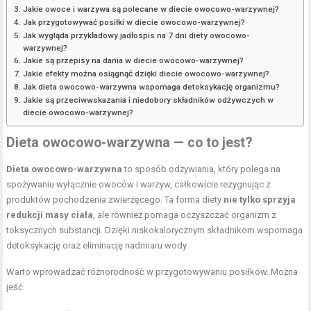
Jakie owoce i warzywa są polecane w diecie owocowo-warzywnej?
Jak przygotowywać posiłki w diecie owocowo-warzywnej?
Jak wygląda przykładowy jadłospis na 7 dni diety owocowo-
warzywnej?
Jakie są przepisy na dania w diecie owocowo-warzywnej?
Jakie efekty można osiągnąć dzięki diecie owocowo-warzywnej?
Jak dieta owocowo-warzywna wspomaga detoksykację organizmu?
Jakie są przeciwwskazania i niedobory składników odżywczych w
diecie owocowo-warzywnej?
Dieta owocowo-warzywna — co to jest?
Dieta owocowo-warzywna
to sposób odżywiania, który polega na
spożywaniu wyłącznie owoców i warzyw, całkowicie rezygnując z
produktów pochodzenia zwierzęcego. Ta forma diety
nie tylko sprzyja
redukcji masy ciała
, ale również pomaga oczyszczać organizm z
toksycznych substancji. Dzięki niskokalorycznym składnikom wspomaga
detoksykację oraz eliminację nadmiaru wody.
Warto wprowadzać różnorodność w przygotowywaniu posiłków. Można
jeść: