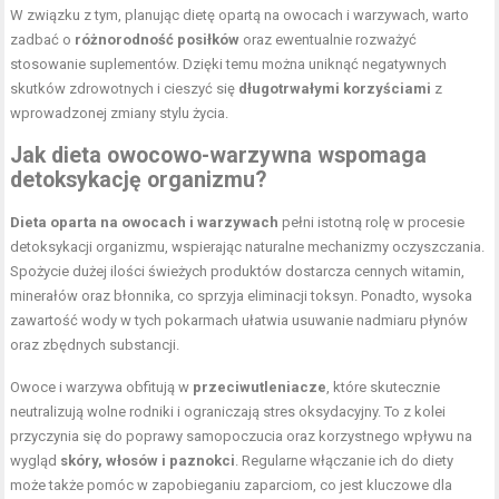
W związku z tym, planując dietę opartą na owocach i warzywach, warto
zadbać o
różnorodność posiłków
oraz ewentualnie rozważyć
stosowanie suplementów. Dzięki temu można uniknąć negatywnych
skutków zdrowotnych i cieszyć się
długotrwałymi korzyściami
z
wprowadzonej zmiany stylu życia.
Jak dieta owocowo-warzywna wspomaga
detoksykację organizmu?
Dieta oparta na owocach i warzywach
pełni istotną rolę w procesie
detoksykacji organizmu, wspierając naturalne mechanizmy oczyszczania.
Spożycie dużej ilości świeżych produktów dostarcza cennych witamin,
minerałów oraz błonnika, co sprzyja eliminacji toksyn. Ponadto, wysoka
zawartość wody w tych pokarmach ułatwia usuwanie nadmiaru płynów
oraz zbędnych substancji.
Owoce i warzywa obfitują w
przeciwutleniacze
, które skutecznie
neutralizują wolne rodniki i ograniczają stres oksydacyjny. To z kolei
przyczynia się do poprawy samopoczucia oraz korzystnego wpływu na
wygląd
skóry, włosów i paznokci
. Regularne włączanie ich do diety
może także pomóc w zapobieganiu zaparciom, co jest kluczowe dla