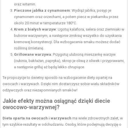
oraz witamin.
Pieczone jabłka z cynamonem
: Wydrąż jabłka, posyp je
cynamonem oraz orzechami, a potem piecz w piekarniku przez
około 20 minut w temperaturze 180°C.
Krem z białych warzyw
: Ugotuj kalafiora, selera oraz ziemniaki w
bulionie warzywnym, a następnie zmiksuj wszystko do uzyskania
kremowej konsystencji. Dla wzbogacenia smaku możesz dodać
roślinną śmietanę.
Grillowane warzywa
: Przygotuj ulubioną mieszankę warzyw
(cukinia, bakłażan, papryka), skrop je oliwą z oliwek i przyprawami,
a następnie grilluj aż będą lekko chrupiące.
Te propozycje to świetny sposób na wzbogacenie diety opartej na
owocach i warzywach. Dzięki nim dostarczysz sobie wielu składników
odżywczych oraz niezapomnianych smaków!
Jakie efekty można osiągnąć dzięki diecie
owocowo-warzywnej?
Dieta oparta na owocach i warzywach
ma wiele zdrowotnych zalet, w
tym szybkie rezultaty w odchudzaniu. Osoby, które podejmują decyzję o