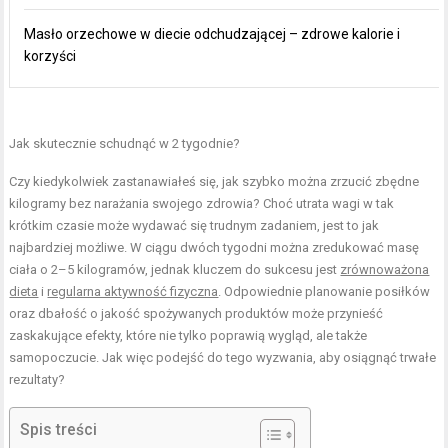
Masło orzechowe w diecie odchudzającej – zdrowe kalorie i
korzyści
Jak skutecznie schudnąć w 2 tygodnie?
Czy kiedykolwiek zastanawiałeś się, jak szybko można zrzucić zbędne
kilogramy bez narażania swojego zdrowia? Choć utrata wagi w tak
krótkim czasie może wydawać się trudnym zadaniem, jest to jak
najbardziej możliwe. W ciągu dwóch tygodni można zredukować masę
ciała o 2–5 kilogramów, jednak kluczem do sukcesu jest
zrównoważona
dieta
i
regularna aktywność fizyczna
. Odpowiednie planowanie posiłków
oraz dbałość o jakość spożywanych produktów może przynieść
zaskakujące efekty, które nie tylko poprawią wygląd, ale także
samopoczucie. Jak więc podejść do tego wyzwania, aby osiągnąć trwałe
rezultaty?
Spis treści