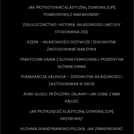
JAK PRZYGOTOWAĆ KLASYCZNĄ, DOMOWĄ ZUPĘ
POMIDOROWĄ Z MAKARONEM?
ZIOŁOLECZNICTWO: HISTORIA, WŁAŚCIWOŚCI I METODY
STOSOWANIA ZIÓŁ
RZEPA – WŁAŚCIWOŚCI ODŻYWCZE I ZDROWOTNE
ZASTOSOWANIE WARZYWA
TRADYCYJNE DANIA Z KUCHNI FRANCUSKIEJ: PRZEPISY NA
GŁÓWNE DANIA
POMARAŃCZA VALENCIA – ZDROWOTNE WŁAŚCIWOŚCI I
ZASTOSOWANIA W DIECIE
ATAKI GŁODU: PRZYCZYNY, OBJAWY I JAK SOBIE Z NIMI
RADZIĆ
JAK PRZYRZĄDZIĆ KLASYCZNĄ, DOMOWĄ ZUPĘ
GRZYBOWĄ?
KUCHNIA SKANDYNAWSKO-POLSKA: JAK ZAINSPIROWAĆ