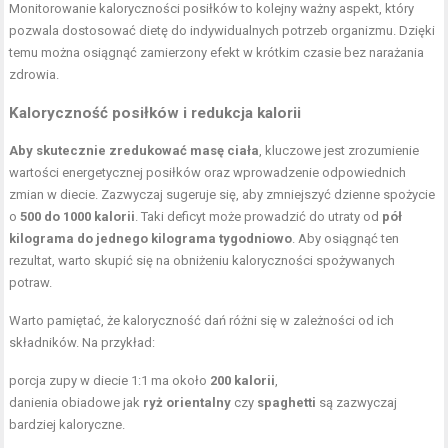
Monitorowanie kaloryczności posiłków to kolejny ważny aspekt, który
pozwala dostosować dietę do indywidualnych potrzeb organizmu. Dzięki
temu można osiągnąć zamierzony efekt w krótkim czasie bez narażania
zdrowia.
Kaloryczność posiłków
i redukcja kalorii
Aby skutecznie zredukować masę ciała
, kluczowe jest zrozumienie
wartości energetycznej posiłków oraz wprowadzenie odpowiednich
zmian w diecie. Zazwyczaj sugeruje się, aby zmniejszyć dzienne spożycie
o
500 do 1000 kalorii
. Taki deficyt może prowadzić do utraty od
pół
kilograma do jednego kilograma tygodniowo
. Aby osiągnąć ten
rezultat, warto skupić się na obniżeniu kaloryczności spożywanych
potraw.
Warto pamiętać, że kaloryczność dań różni się w zależności od ich
składników. Na przykład:
porcja zupy w diecie 1:1 ma około
200 kalorii
,
danienia obiadowe jak
ryż orientalny
czy
spaghetti
są zazwyczaj
bardziej kaloryczne.