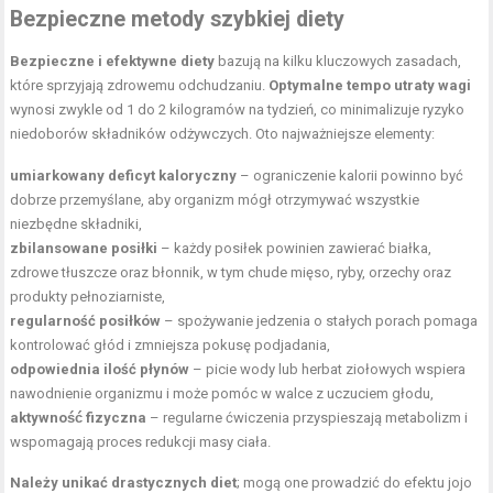
Bezpieczne metody szybkiej diety
Bezpieczne i efektywne diety
bazują na kilku kluczowych zasadach,
które sprzyjają zdrowemu odchudzaniu.
Optymalne tempo utraty wagi
wynosi zwykle od 1 do 2 kilogramów na tydzień, co minimalizuje ryzyko
niedoborów składników odżywczych. Oto najważniejsze elementy:
umiarkowany deficyt kaloryczny
– ograniczenie kalorii powinno być
dobrze przemyślane, aby organizm mógł otrzymywać wszystkie
niezbędne składniki,
zbilansowane posiłki
– każdy posiłek powinien zawierać białka,
zdrowe tłuszcze oraz błonnik, w tym chude mięso, ryby, orzechy oraz
produkty pełnoziarniste,
regularność posiłków
– spożywanie jedzenia o stałych porach pomaga
kontrolować głód i zmniejsza pokusę podjadania,
odpowiednia ilość płynów
– picie wody lub herbat ziołowych wspiera
nawodnienie organizmu i może pomóc w walce z uczuciem głodu,
aktywność fizyczna
– regularne ćwiczenia przyspieszają metabolizm i
wspomagają proces redukcji masy ciała.
Należy unikać drastycznych diet
; mogą one prowadzić do efektu jojo