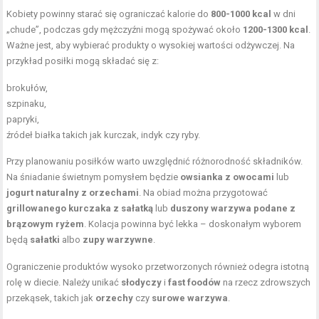
Kobiety powinny starać się ograniczać kalorie do
800-1000 kcal
w dni
„chude”, podczas gdy mężczyźni mogą spożywać około
1200-1300 kcal
.
Ważne jest, aby wybierać produkty o wysokiej wartości odżywczej. Na
przykład posiłki mogą składać się z:
brokułów,
szpinaku,
papryki,
źródeł białka takich jak kurczak, indyk czy ryby.
Przy planowaniu posiłków warto uwzględnić różnorodność składników.
Na śniadanie świetnym pomysłem będzie
owsianka z owocami
lub
jogurt naturalny z orzechami
. Na obiad można przygotować
grillowanego kurczaka z sałatką
lub
duszony warzywa podane z
brązowym ryżem
. Kolacja powinna być lekka – doskonałym wyborem
będą
sałatki
albo
zupy warzywne
.
Ograniczenie produktów wysoko przetworzonych również odegra istotną
rolę w diecie. Należy unikać
słodyczy
i
fast foodów
na rzecz zdrowszych
przekąsek, takich jak
orzechy
czy
surowe warzywa
.