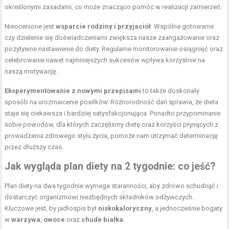
określonymi zasadami, co może znacząco pomóc w realizacji zamierzeń.
Nieocenione jest
wsparcie rodziny i przyjaciół
. Wspólne gotowanie
czy dzielenie się doświadczeniami zwiększa nasze zaangażowanie oraz
pozytywne nastawienie do diety. Regularne monitorowanie osiągnięć oraz
celebrowanie nawet najmniejszych sukcesów wpływa korzystnie na
naszą motywację.
Eksperymentowanie z nowymi przepisami
to także doskonały
sposób na urozmaicenie posiłków. Różnorodność dań sprawia, że dieta
staje się ciekawsza i bardziej satysfakcjonująca. Ponadto przypominanie
sobie powodów, dla których zaczęliśmy dietę oraz korzyści płynących z
prowadzenia zdrowego stylu życia, pomoże nam utrzymać determinację
przez dłuższy czas.
Jak wygląda plan diety na 2 tygodnie: co jeść?
Plan diety na dwa tygodnie wymaga staranności, aby zdrowo schudnąć i
dostarczyć organizmowi niezbędnych składników odżywczych.
Kluczowe jest, by jadłospis był
niskokaloryczny
, a jednocześnie bogaty
w
warzywa
,
owoce
oraz
chude białka
.