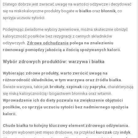
Dlatego dobrze jest zwracać uwagę na wartości odżywcze i decydować
się na niskokaloryczne produkty bogate w
białko
oraz
błonnik
, co
sprzyja uczuciu sytości.
Podejmując świadome wybory żywieniowe, można skutecznie obniżyć
kaloryczność posiłków bez rezygnacji z cennych składników
odżywczych.
Zdrowe odchudzanie
polega na znalezieniu
równowagi pomiędzy jakością a ilością spożywanych kalorii.
Wybór zdrowych produktów: warzywa i białka
Wybierając zdrowe produkty, warto zwrócić uwagę na
różnorodność składników, w tym warzywa oraz źródła białka.
Świeże warzywa, takie jak
brokuły
,
szpinak
czy
papryka
, charakteryzują
się niską kalorycznością i bogactwem błonnika oraz witamin.
Wprowadzenie ich do diety pozwala na zwiększenie objętości
posiłków, co sprzyja uczuciu sytości bez nadmiernego spożycia
kalorii.
Chude białka to kolejny kluczowy element zdrowego odżywiania.
Dobrym wyborem jest mięso drobiowe, na przykład
kurczak
czy
indyk
.