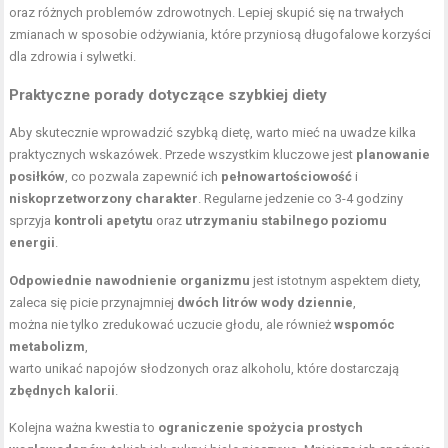
oraz różnych problemów zdrowotnych. Lepiej skupić się na trwałych
zmianach w sposobie odżywiania, które przyniosą długofalowe korzyści
dla zdrowia i sylwetki.
Praktyczne porady dotyczące szybkiej diety
Aby skutecznie wprowadzić szybką dietę, warto mieć na uwadze kilka
praktycznych wskazówek. Przede wszystkim kluczowe jest
planowanie
posiłków
, co pozwala zapewnić ich
pełnowartościowość
i
niskoprzetworzony charakter
. Regularne jedzenie co 3-4 godziny
sprzyja
kontroli apetytu
oraz
utrzymaniu stabilnego poziomu
energii
.
Odpowiednie nawodnienie organizmu
jest istotnym aspektem diety,
zaleca się picie przynajmniej
dwóch litrów wody dziennie
,
można nie tylko zredukować uczucie głodu, ale również
wspomóc
metabolizm
,
warto unikać napojów słodzonych oraz alkoholu, które dostarczają
zbędnych kalorii
.
Kolejna ważna kwestia to
ograniczenie spożycia prostych