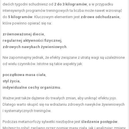
dwóch tygodni schudniesz od
2 do 3 kilogramów
, a w przypadku
intensywnych programów treningowych ta liczba może nawet wzrosnąć
do
5 kilogramów
. Kluczowym elementem jest
zdrowe odchudzanie
,
które powinno opierać się na:
zrównoważonej diecie
,
regularnej aktywności fizycznej
,
zdrowych nawykach żywieniowych
.
Nie zapominajmy jednak, że efekty związane z utratą wagi są uzależnione
od wielu czynników. Istotne są takie aspekty jak:
początkowa masa ciała
,
styl życia
,
indywidualne cechy organizmu
.
Ważne jest także dążenie do trwałych zmian, aby uniknąć efektu jojo.
Dlatego warto skupić się na wdrażaniu zdrowych nawyków żywieniowych
i systematycznych treningów.
Podczas metamorfozy sylwetki niezbędne jest
śledzenie postępów
.
Możesz to robić zarówno przez pomiar masy ciała, jak i analizując zmiany