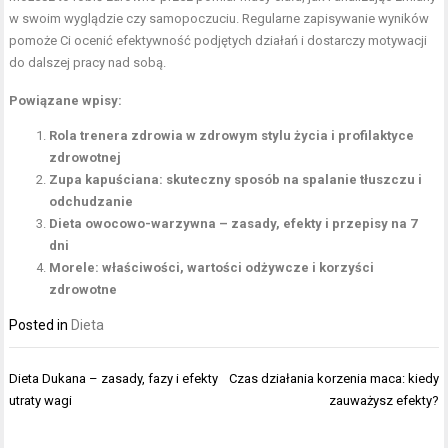
w swoim wyglądzie czy samopoczuciu. Regularne zapisywanie wyników
pomoże Ci ocenić efektywność podjętych działań i dostarczy motywacji
do dalszej pracy nad sobą.
Powiązane wpisy:
Rola trenera zdrowia w zdrowym stylu życia i profilaktyce
zdrowotnej
Zupa kapuściana: skuteczny sposób na spalanie tłuszczu i
odchudzanie
Dieta owocowo-warzywna – zasady, efekty i przepisy na 7
dni
Morele: właściwości, wartości odżywcze i korzyści
zdrowotne
Posted in
Dieta
Nawigacja
Dieta Dukana – zasady, fazy i efekty
Czas działania korzenia maca: kiedy
wpisu
utraty wagi
zauważysz efekty?