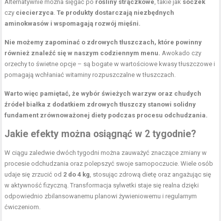
Alternatywnie można sięgać po
rośliny strączkowe
, takie jak
soczek
czy
ciecierzyca
.
Te produkty dostarczają niezbędnych
aminokwasów i wspomagają rozwój mięśni.
Nie możemy zapominać o zdrowych tłuszczach, które powinny
również znaleźć się w naszym codziennym menu.
Awokado czy
orzechy to świetne opcje – są bogate w wartościowe kwasy tłuszczowe i
pomagają wchłaniać witaminy rozpuszczalne w tłuszczach.
Warto więc pamiętać, że wybór świeżych warzyw oraz chudych
źródeł białka z dodatkiem zdrowych tłuszczy stanowi solidny
fundament zrównoważonej diety podczas procesu odchudzania.
Jakie efekty można osiągnąć w 2 tygodnie?
W ciągu zaledwie dwóch tygodni można zauważyć znaczące zmiany w
procesie odchudzania oraz polepszyć swoje samopoczucie. Wiele osób
udaje się zrzucić od
2 do 4 kg
, stosując zdrową dietę oraz angażując się
w aktywność fizyczną. Transformacja sylwetki staje się realna dzięki
odpowiednio zbilansowanemu planowi żywieniowemu i regularnym
ćwiczeniom.