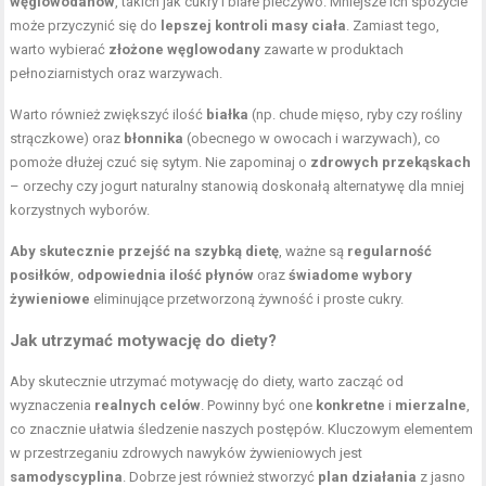
węglowodanów
, takich jak cukry i białe pieczywo. Mniejsze ich spożycie
może przyczynić się do
lepszej kontroli masy ciała
. Zamiast tego,
warto wybierać
złożone węglowodany
zawarte w produktach
pełnoziarnistych oraz warzywach.
Warto również zwiększyć ilość
białka
(np. chude mięso, ryby czy rośliny
strączkowe) oraz
błonnika
(obecnego w owocach i warzywach), co
pomoże dłużej czuć się sytym. Nie zapominaj o
zdrowych przekąskach
– orzechy czy jogurt naturalny stanowią doskonałą alternatywę dla mniej
korzystnych wyborów.
Aby skutecznie przejść na szybką dietę
, ważne są
regularność
posiłków
,
odpowiednia ilość płynów
oraz
świadome wybory
żywieniowe
eliminujące przetworzoną żywność i proste cukry.
Jak utrzymać motywację do diety?
Aby skutecznie utrzymać motywację do diety, warto zacząć od
wyznaczenia
realnych celów
. Powinny być one
konkretne
i
mierzalne
,
co znacznie ułatwia śledzenie naszych postępów. Kluczowym elementem
w przestrzeganiu zdrowych nawyków żywieniowych jest
samodyscyplina
. Dobrze jest również stworzyć
plan działania
z jasno