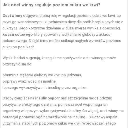
Jak ocet winny reguluje poziom cukru we krwi?
Ocet winny
odgrywa istotną rolę w regulacji poziomu cukru we krwi, co
czyni go wartościowym uzupełnieniem diety dla osób borykających się z
cukrzycą. Jego korzystne działanie w dużej mierze wynika z obecności
kwasu octowego
, który spowalnia wchłanianie glukozy z układu
pokarmowego. Dzięki temu można uniknąć nagłych wzrostów poziomu
cukru po posiłkach.
Wyniki badań sugerują, że regularne spożywanie octu winnego może
przyczynić się do:
obniżenia stężenia glukozy we krwi po jedzeniu,
poprawy wrażliwości na insulinę,
lepszego wykorzystywania insuliny przez organizm.
Osoby cierpiące na
insulinooporność
szczególnie mogą odczuć
pozytywne efekty tego działania, ponieważ ocet wspomaga ich
organizmy w lepszym wykorzystywaniu insuliny. Co więcej, ocet winny ma
potencjał poprawić ogólną wrażliwość na insulinę – kluczowy aspekt
utrzymania stabilnych poziomów cukru we krwi. Wprowadzenie tego