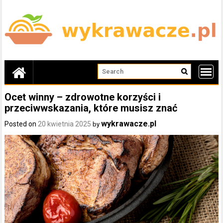
Skip
to
content
Ocet winny – zdrowotne korzyści i
przeciwwskazania, które musisz znać
wykrawacze.pl
Posted on
20 kwietnia 2025
by