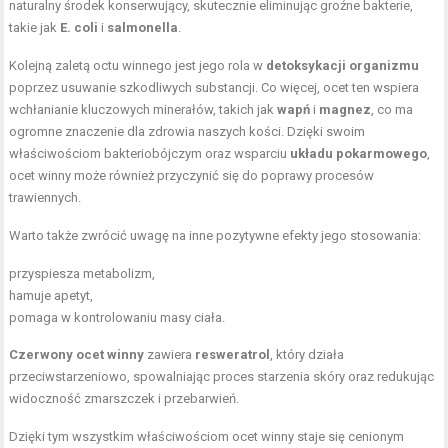
naturalny środek konserwujący, skutecznie eliminując groźne bakterie,
takie jak
E. coli
i
salmonella
.
Kolejną zaletą octu winnego jest jego rola w
detoksykacji organizmu
poprzez usuwanie szkodliwych substancji. Co więcej, ocet ten wspiera
wchłanianie kluczowych minerałów, takich jak
wapń
i
magnez
, co ma
ogromne znaczenie dla zdrowia naszych kości. Dzięki swoim
właściwościom bakteriobójczym oraz wsparciu
układu pokarmowego
,
ocet winny może również przyczynić się do poprawy procesów
trawiennych.
Warto także zwrócić uwagę na inne pozytywne efekty jego stosowania:
przyspiesza metabolizm,
hamuje apetyt,
pomaga w kontrolowaniu masy ciała.
Czerwony ocet winny
zawiera
resweratrol
, który działa
przeciwstarzeniowo, spowalniając proces starzenia skóry oraz redukując
widoczność zmarszczek i przebarwień.
Dzięki tym wszystkim właściwościom ocet winny staje się cenionym