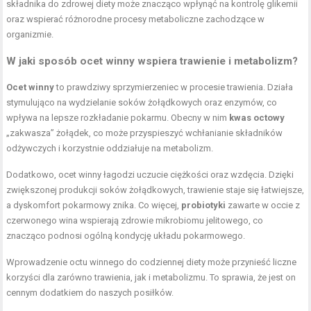
składnika do zdrowej diety może znacząco wpłynąć na kontrolę glikemii
oraz wspierać różnorodne procesy metaboliczne zachodzące w
organizmie.
W jaki sposób ocet winny wspiera trawienie i metabolizm?
Ocet winny
to prawdziwy sprzymierzeniec w procesie trawienia. Działa
stymulująco na wydzielanie soków żołądkowych oraz enzymów, co
wpływa na lepsze rozkładanie pokarmu. Obecny w nim
kwas octowy
„zakwasza” żołądek, co może przyspieszyć wchłanianie składników
odżywczych i korzystnie oddziałuje na metabolizm.
Dodatkowo, ocet winny łagodzi uczucie ciężkości oraz wzdęcia. Dzięki
zwiększonej produkcji soków żołądkowych, trawienie staje się łatwiejsze,
a dyskomfort pokarmowy znika. Co więcej,
probiotyki
zawarte w occie z
czerwonego wina wspierają zdrowie mikrobiomu jelitowego, co
znacząco podnosi ogólną kondycję układu pokarmowego.
Wprowadzenie octu winnego do codziennej diety może przynieść liczne
korzyści dla zarówno trawienia, jak i metabolizmu. To sprawia, że jest on
cennym dodatkiem do naszych posiłków.