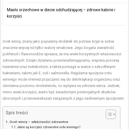
Masło orzechowe w diecie odchudzającej – zdrowe kalorie i
korzyści
Ocet winny, znany jako popularny dodatek do potraw, kryje w sobie
znacznie więcej niż tylko walory smakowe. Jego bogata zawartość
polifenoli i flawonoidów sprawia, że ma wiele korzystnych właściwości
zdrowotnych. Dzięki działaniu przeciwutleniającemu, wspiera procesy
trawienne oraz metabolizm, a także pomaga w walce z szkodliwymi
bakteriami, takimi jak E. coli i salmonella. Regularne spożycie octu
winnego może również przyczynić się do detoksykacji organizmu oraz
obniżenia poziomu cholesterolu, co wpływa na zdrowie serca. Jednak,
mimo wielu korzyści, warto być świadomym potencjalnych skutków
ubocznych i przeciwwskazań związanych z jego nadmiernym spożyciem.
Spis treści
Ocet winny – właściwości zdrowotne
Jakie są korzyści zdrowotne octu winnego?