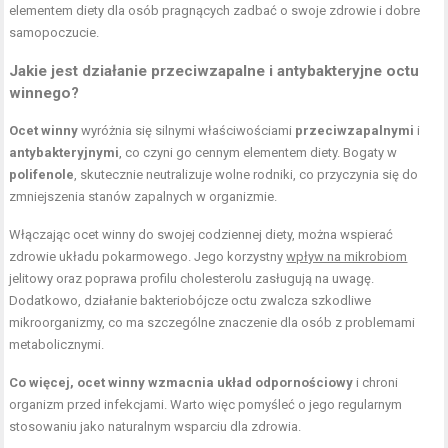
elementem diety dla osób pragnących zadbać o swoje zdrowie i dobre
samopoczucie.
Jakie jest działanie przeciwzapalne i antybakteryjne octu
winnego?
Ocet winny
wyróżnia się silnymi właściwościami
przeciwzapalnymi
i
antybakteryjnymi
, co czyni go cennym elementem diety. Bogaty w
polifenole
, skutecznie neutralizuje wolne rodniki, co przyczynia się do
zmniejszenia stanów zapalnych w organizmie.
Włączając ocet winny do swojej codziennej diety, można wspierać
zdrowie układu pokarmowego. Jego korzystny
wpływ na mikrobiom
jelitowy oraz poprawa profilu cholesterolu zasługują na uwagę.
Dodatkowo, działanie bakteriobójcze octu zwalcza szkodliwe
mikroorganizmy, co ma szczególne znaczenie dla osób z problemami
metabolicznymi.
Co więcej, ocet winny wzmacnia układ odpornościowy
i chroni
organizm przed infekcjami. Warto więc pomyśleć o jego regularnym
stosowaniu jako naturalnym wsparciu dla zdrowia.