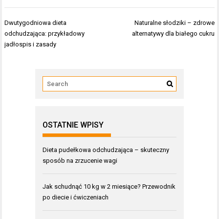
Nawigacja
Dwutygodniowa dieta
Naturalne słodziki – zdrowe
wpisu
odchudzająca: przykładowy
alternatywy dla białego cukru
jadłospis i zasady
OSTATNIE WPISY
Dieta pudełkowa odchudzająca – skuteczny
sposób na zrzucenie wagi
Jak schudnąć 10 kg w 2 miesiące? Przewodnik
po diecie i ćwiczeniach