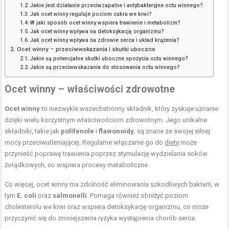
Jakie jest działanie przeciwzapalne i antybakteryjne octu winnego?
Jak ocet winny reguluje poziom cukru we krwi?
W jaki sposób ocet winny wspiera trawienie i metabolizm?
Jak ocet winny wpływa na detoksykację organizmu?
Jak ocet winny wpływa na zdrowie serca i układ krążenia?
Ocet winny – przeciwwskazania i skutki uboczne
Jakie są potencjalne skutki uboczne spożycia octu winnego?
Jakie są przeciwwskazania do stosowania octu winnego?
Ocet winny – właściwości zdrowotne
Ocet winny
to niezwykle wszechstronny składnik, który zyskuje uznanie
dzięki wielu korzystnym właściwościom zdrowotnym. Jego unikalne
składniki, takie jak
polifenole
i
flawonoidy
, są znane ze swojej silnej
mocy przeciwutleniającej. Regularne włączanie go do
diety
może
przynieść poprawę trawienia poprzez stymulację wydzielania soków
żołądkowych, co wspiera procesy metaboliczne.
Co więcej, ocet winny ma zdolność eliminowania szkodliwych bakterii, w
tym
E. coli
oraz
salmonelli
. Pomaga również obniżyć poziom
cholesterolu we krwi oraz wspiera detoksykację organizmu, co może
przyczynić się do zmniejszenia ryzyka wystąpienia chorób serca.