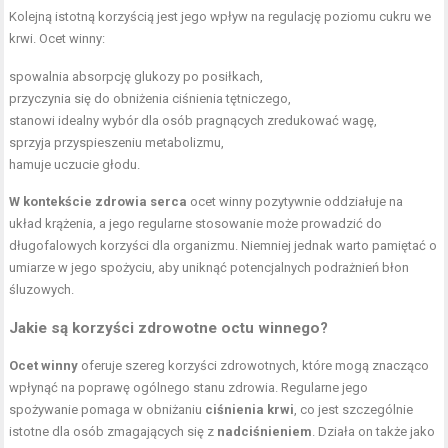
Kolejną istotną korzyścią jest jego wpływ na regulację poziomu cukru we
krwi. Ocet winny:
spowalnia absorpcję glukozy po posiłkach,
przyczynia się do obniżenia ciśnienia tętniczego,
stanowi idealny wybór dla osób pragnących zredukować wagę,
sprzyja przyspieszeniu metabolizmu,
hamuje uczucie głodu.
W kontekście zdrowia serca
ocet winny pozytywnie oddziałuje na
układ krążenia, a jego regularne stosowanie może prowadzić do
długofalowych korzyści dla organizmu. Niemniej jednak warto pamiętać o
umiarze w jego spożyciu, aby uniknąć potencjalnych podrażnień błon
śluzowych.
Jakie są
korzyści zdrowotne octu
winnego?
Ocet winny
oferuje szereg korzyści zdrowotnych, które mogą znacząco
wpłynąć na poprawę ogólnego stanu zdrowia. Regularne jego
spożywanie pomaga w obniżaniu
ciśnienia krwi
, co jest szczególnie
istotne dla osób zmagających się z
nadciśnieniem
. Działa on także jako