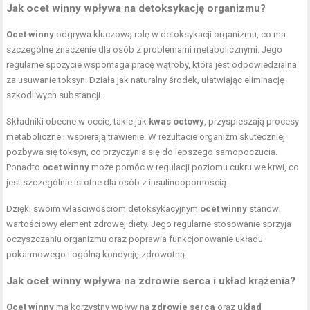
Jak ocet winny wpływa na detoksykację organizmu?
Ocet winny
odgrywa kluczową rolę w detoksykacji organizmu, co ma
szczególne znaczenie dla osób z problemami metabolicznymi. Jego
regularne spożycie wspomaga pracę wątroby, która jest odpowiedzialna
za usuwanie toksyn. Działa jak naturalny środek, ułatwiając eliminację
szkodliwych substancji.
Składniki obecne w occie, takie jak
kwas octowy
, przyspieszają procesy
metaboliczne i wspierają trawienie. W rezultacie organizm skuteczniej
pozbywa się toksyn, co przyczynia się do lepszego samopoczucia.
Ponadto
ocet winny
może pomóc w regulacji poziomu cukru we krwi, co
jest szczególnie istotne dla osób z insulinoopornością.
Dzięki swoim właściwościom detoksykacyjnym
ocet winny
stanowi
wartościowy element zdrowej diety. Jego regularne stosowanie sprzyja
oczyszczaniu organizmu oraz poprawia funkcjonowanie układu
pokarmowego i ogólną kondycję zdrowotną.
Jak ocet winny wpływa na zdrowie serca i układ krążenia?
Ocet winny
ma korzystny wpływ na
zdrowie serca
oraz
układ