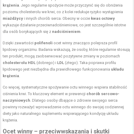
krążenia
. Jego regularne spożycie może przyczynić się do obniżenia
poziomu cholesterolu we krwi, co z kolei redukuje ryzyko wystąpienia
miażdżycy
i innych chorób serca. Obecny w occie
kwas octowy
wykazuje działanie przeciwnadciśnieniowe, co jest szczególnie istotne
dla osób borykających się z
nadciśnieniem
.
Dzięki zawartości
polifenoli
ocet winny znacząco polepsza profil
lipidowy organizmu. Badania wskazują, że osoby, które regularnie stosują
ten produkt, mogą zaobserwować pozytywne zmiany w poziomach
cholesterolu HDL
(dobrego) i
LDL
(złego). Taka poprawa profilu
lipidowego jest niezbędna dla prawidłowego funkcjonowania
układu
krążenia
.
Co więcej, systematyczne spożywanie octu winnego wspiera stabilność
ciśnienia krwi. To kluczowy element w prewencji
chorób sercowo-
naczyniowych
. Dlatego osoby dbające o zdrowie swojego serca
powinny rozważyć wprowadzenie octu winnego do swojej codziennej
diety jako naturalnego suplementu wspierającego kondycję układu
krążenia.
Ocet winny – przeciwwskazania i skutki