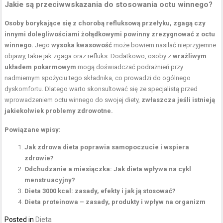
Jakie są przeciwwskazania do stosowania octu winnego?
Osoby borykające się z chorobą refluksową przełyku, zgagą czy
innymi dolegliwościami żołądkowymi powinny zrezygnować z octu
winnego.
Jego
wysoka kwasowość
może bowiem nasilać nieprzyjemne
objawy, takie jak zgaga oraz refluks. Dodatkowo, osoby z
wrażliwym
układem pokarmowym
mogą doświadczać podrażnień przy
nadmiernym spożyciu tego składnika, co prowadzi do ogólnego
dyskomfortu. Dlatego warto skonsultować się ze specjalistą przed
wprowadzeniem octu winnego do swojej diety,
zwłaszcza jeśli istnieją
jakiekolwiek problemy zdrowotne.
Powiązane wpisy:
Jak zdrowa dieta poprawia samopoczucie i wspiera
zdrowie?
Odchudzanie a miesiączka: Jak dieta wpływa na cykl
menstruacyjny?
Dieta 3000 kcal: zasady, efekty i jak ją stosować?
Dieta proteinowa – zasady, produkty i wpływ na organizm
Posted in
Dieta