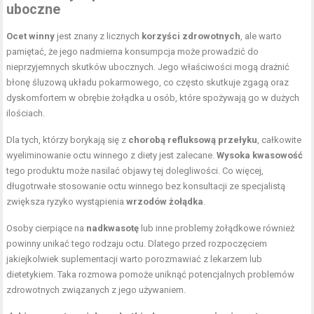
uboczne
Ocet winny
jest znany z licznych
korzyści zdrowotnych
, ale warto
pamiętać, że jego nadmierna konsumpcja może prowadzić do
nieprzyjemnych skutków ubocznych. Jego właściwości mogą drażnić
błonę śluzową układu pokarmowego, co często skutkuje zgagą oraz
dyskomfortem w obrębie żołądka u osób, które spożywają go w dużych
ilościach.
Dla tych, którzy borykają się z
chorobą refluksową przełyku
, całkowite
wyeliminowanie octu winnego z diety jest zalecane.
Wysoka kwasowość
tego produktu może nasilać objawy tej dolegliwości. Co więcej,
długotrwałe stosowanie octu winnego bez konsultacji ze specjalistą
zwiększa ryzyko wystąpienia
wrzodów żołądka
.
Osoby cierpiące na
nadkwasotę
lub inne problemy żołądkowe również
powinny unikać tego rodzaju octu. Dlatego przed rozpoczęciem
jakiejkolwiek suplementacji warto porozmawiać z lekarzem lub
dietetykiem. Taka rozmowa pomoże uniknąć potencjalnych problemów
zdrowotnych związanych z jego używaniem.