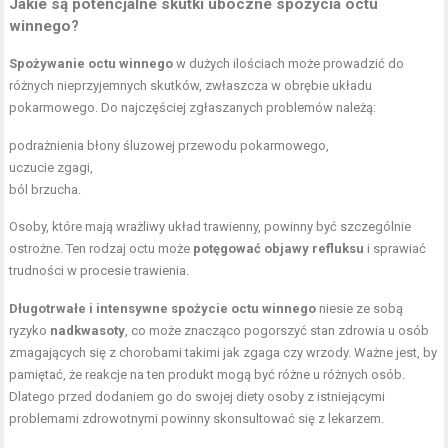
Jakie są potencjalne skutki uboczne spożycia octu
winnego?
Spożywanie octu winnego
w dużych ilościach może prowadzić do
różnych nieprzyjemnych skutków, zwłaszcza w obrębie układu
pokarmowego. Do najczęściej zgłaszanych problemów należą:
podrażnienia błony śluzowej przewodu pokarmowego,
uczucie zgagi,
ból brzucha.
Osoby, które mają wrażliwy układ trawienny, powinny być szczególnie
ostrożne. Ten rodzaj octu może
potęgować objawy refluksu
i sprawiać
trudności w procesie trawienia.
Długotrwałe i intensywne spożycie octu winnego
niesie ze sobą
ryzyko
nadkwasoty
, co może znacząco pogorszyć stan zdrowia u osób
zmagających się z chorobami takimi jak zgaga czy wrzody. Ważne jest, by
pamiętać, że reakcje na ten produkt mogą być różne u różnych osób.
Dlatego przed dodaniem go do swojej diety osoby z istniejącymi
problemami zdrowotnymi powinny skonsultować się z lekarzem.