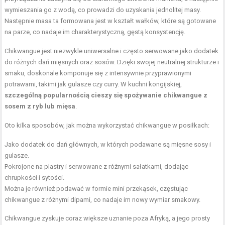
wymieszania go z wodą, co prowadzi do uzyskania jednolitej masy.
Następnie masa ta formowana jest w kształt wałków, które są gotowane
na parze, co nadaje im charakterystyczną, gęstą konsystencję.
Chikwangue jest niezwykle uniwersalne i często serwowane jako dodatek
do różnych dań mięsnych oraz sosów. Dzięki swojej neutralnej strukturze i
smaku, doskonale komponuje się z intensywnie przyprawionymi
potrawami, takimi jak gulasze czy curry. W kuchni kongijskiej,
szczególną popularnością cieszy się spożywanie chikwangue z
sosem z ryb lub mięsa
.
Oto kilka sposobów, jak można wykorzystać chikwangue w posiłkach:
Jako dodatek do dań głównych, w których podawane są mięsne sosy i
gulasze.
Pokrojone na plastry i serwowane z różnymi sałatkami, dodając
chrupkości i sytości.
Można je również podawać w formie mini przekąsek, częstując
chikwangue z różnymi dipami, co nadaje im nowy wymiar smakowy.
Chikwangue zyskuje coraz większe uznanie poza Afryką, a jego prosty