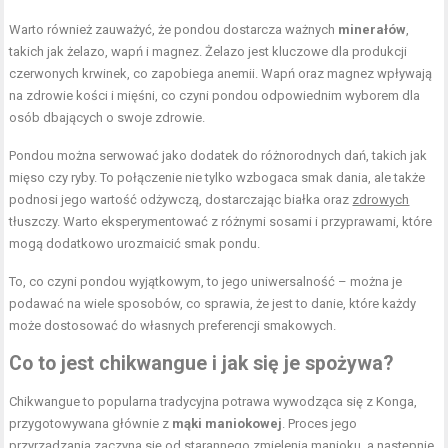
Warto również zauważyć, że pondou dostarcza ważnych
minerałów
,
takich jak żelazo, wapń i magnez. Żelazo jest kluczowe dla produkcji
czerwonych krwinek, co zapobiega anemii. Wapń oraz magnez wpływają
na zdrowie kości i mięśni, co czyni pondou odpowiednim wyborem dla
osób dbających o swoje zdrowie.
Pondou można serwować jako dodatek do różnorodnych dań, takich jak
mięso czy ryby. To połączenie nie tylko wzbogaca smak dania, ale także
podnosi jego wartość odżywczą, dostarczając białka oraz
zdrowych
tłuszczy. Warto eksperymentować z różnymi sosami i przyprawami, które
mogą dodatkowo urozmaicić smak pondu.
To, co czyni pondou wyjątkowym, to jego uniwersalność – można je
podawać na wiele sposobów, co sprawia, że jest to danie, które każdy
może dostosować do własnych preferencji smakowych.
Co to jest chikwangue i jak się je spożywa?
Chikwangue to popularna tradycyjna potrawa wywodząca się z Konga,
przygotowywana głównie z
mąki maniokowej
. Proces jego
przyrządzania zaczyna się od starannego zmielenia manioku, a następnie