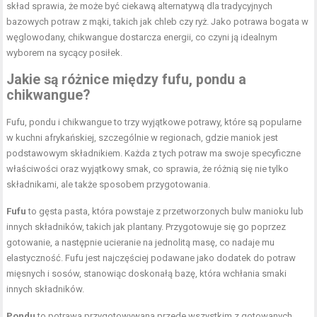
skład sprawia, że może być ciekawą alternatywą dla tradycyjnych
bazowych potraw z mąki, takich jak chleb czy ryż. Jako potrawa bogata w
węglowodany, chikwangue dostarcza energii, co czyni ją idealnym
wyborem na sycący posiłek.
Jakie są różnice między fufu, pondu a
chikwangue?
Fufu, pondu i chikwangue to trzy wyjątkowe potrawy, które są popularne
w kuchni afrykańskiej, szczególnie w regionach, gdzie maniok jest
podstawowym składnikiem. Każda z tych potraw ma swoje specyficzne
właściwości oraz wyjątkowy smak, co sprawia, że różnią się nie tylko
składnikami, ale także sposobem przygotowania.
Fufu
to gęsta pasta, która powstaje z przetworzonych bulw manioku lub
innych składników, takich jak plantany. Przygotowuje się go poprzez
gotowanie, a następnie ucieranie na jednolitą masę, co nadaje mu
elastyczność. Fufu jest najczęściej podawane jako dodatek do potraw
mięsnych i sosów, stanowiąc doskonałą bazę, która wchłania smaki
innych składników.
Pondu
to potrawa przygotowywana przede wszystkim z gotowanych