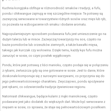
Kuchnia kongijska obfituje w różnorodność smaków i tradycji, a fufu,
pondu i chikwangue zajmują w niej szczególne miejsce. Te potrawy są
zazwyczaj serwowane w towarzystwie różnych sosów oraz mięs lub ryb,
co pozwala na wzbogacenie ich smaku i dodanie aromatu.
Najpopularniejszym sposobem podawania fufu jest umieszczenie go na
dużym talerzu lub w misce. Zazwyczaj towarzyszy mu sos, często na
bazie pomidorów lub orzeszków ziemnych, a także kawałki mięsa,
takiego jak kurczak czy wołowina. Dzięki temu, każdy kęs fufu można
zanurzyć w sosie, co czyni posiłek wyjątkowym.
Pondu, które jest potrawą z liści manioku, często podaje się w połączeniu
z rybami, zwłaszcza gdy są one gotowane w sosie. Jest to danie, które
doskonale komponuje się z surowymi warzywami, co przyczynia się do
jego pełnowartościowego charakteru. Zwyczajowo, pondu spożywane
jest rękami, co odzwierciedla tradycje żywieniowe regionu.
Natomiast chikwangue, będące kulami z mąki maniokowej, często
podawane jest jako dodatek do większych dań. Może być serwowane z
mięsem w sosie, co sprawia, że staje się pełnowartościowym posiłkiem.