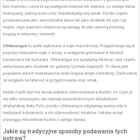
liści manioku. Liście te są następnie mielone lub siekane, co nadaje daniu
intensywny, zielony kolor oraz charakterystyczny smak. Pondu często
podawane jest jako samodzielne danie lub jako dodatek do ryżu czy
mięsa. Jego wartości odżywcze sprawiają, że jest cenioną potrawą,
bogatą w witaminy i minerały.
Chikwangue
to wałki wykonane z mąki maniokowej. Przygotowuje się je
poprzez mieszanie mąki z wodą, a następnie gotowanie w liściach
bananowca lub kurczaka. Chikwangue ma sprężystą teksturę i jest często
serwowane jako dodatek do gulaszy i potraw mięsnych. To danie jest
popularne wśród mieszkańców wielu krajów Afryki Centralnej i Zachodniej
ze względu na łatwość w przygotowaniu oraz smak.
Każde z tych dań ma swoje unikalne zastosowanie w kuchni, co czyni je
nie tylko smacznymi, ale również wszechstronnymi składnikami
afrykańskiej diety. Fufu, pondu i chikwangue odgrywają ważną rolę w
tradycjach kulinarnych, a ich różnorodność smaków i tekstur wciąż
przyciąga miłośników kuchni z całego świata.
Jakie są tradycyjne sposoby podawania tych
potraw?