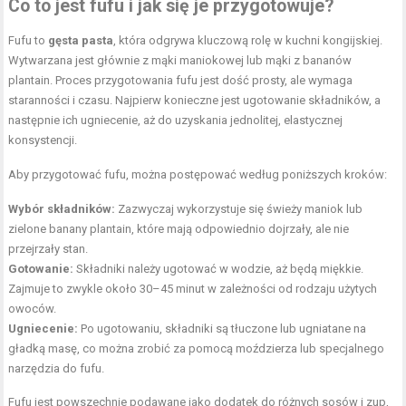
Co to jest fufu i jak się je przygotowuje?
Fufu to
gęsta pasta
, która odgrywa kluczową rolę w kuchni kongijskiej.
Wytwarzana jest głównie z mąki maniokowej lub mąki z bananów
plantain. Proces przygotowania fufu jest dość prosty, ale wymaga
staranności i czasu. Najpierw konieczne jest ugotowanie składników, a
następnie ich ugniecenie, aż do uzyskania jednolitej, elastycznej
konsystencji.
Aby przygotować fufu, można postępować według poniższych kroków:
Wybór składników:
Zazwyczaj wykorzystuje się świeży maniok lub
zielone banany plantain, które mają odpowiednio dojrzały, ale nie
przejrzały stan.
Gotowanie:
Składniki należy ugotować w wodzie, aż będą miękkie.
Zajmuje to zwykle około 30–45 minut w zależności od rodzaju użytych
owoców.
Ugniecenie:
Po ugotowaniu, składniki są tłuczone lub ugniatane na
gładką masę, co można zrobić za pomocą moździerza lub specjalnego
narzędzia do fufu.
Fufu jest powszechnie podawane jako dodatek do różnych sosów i zup,