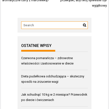
aromatyczne curry z marchewką?
przekąski, aby twój sylwester był
wyjątkowy
OSTATNIE WPISY
Czerwona pomarańcza – zdrowotne
właściwości i zastosowanie w diecie
Dieta pudełkowa odchudzająca – skuteczny
sposób na zrzucenie wagi
Jak schudnąć 10 kg w 2 miesiące? Przewodnik
po diecie i ćwiczeniach