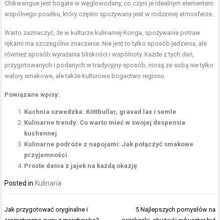
Chikwangue jest bogate w węglowodany, co czyni je idealnym elementem
wspólnego posiłku, który często spożywany jest w rodzinnej atmosferze.
Warto zaznaczyć, że w kulturze kulinarnej Konga, spożywanie potraw
rękami ma szczególne znaczenie. Nie jest to tylko sposób jedzenia, ale
również sposób wyrażania bliskości i wspólnoty. Każde z tych dań,
przygotowanych i podanych w tradycyjny sposób, niosą ze sobą nie tylko
walory smakowe, ale także kulturowe bogactwo regionu.
Powiązane wpisy:
Kuchnia szwedzka: Köttbullar, gravad lax i semle
Kulinarne trendy: Co warto mieć w swojej despensie
kuchennej
Kulinarne podróże z napojami: Jak połączyć smakowe
przyjemności
Proste dania z jajek na każdą okazję
Posted in
Kulinaria
Nawigacja
Jak przygotować oryginalne i
5 Najlepszych pomysłów na
wpisu