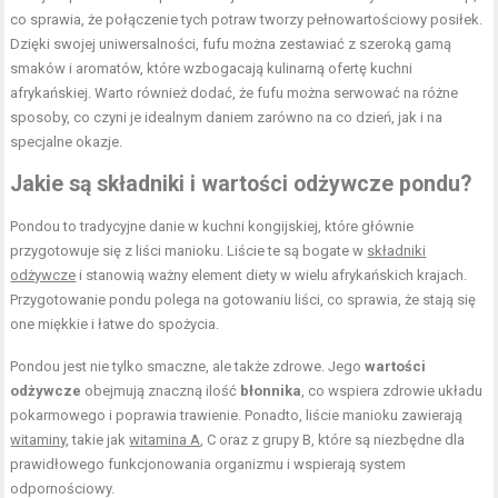
co sprawia, że połączenie tych potraw tworzy pełnowartościowy posiłek.
Dzięki swojej uniwersalności, fufu można zestawiać z szeroką gamą
smaków i aromatów, które wzbogacają kulinarną ofertę kuchni
afrykańskiej. Warto również dodać, że fufu można serwować na różne
sposoby, co czyni je idealnym daniem zarówno na co dzień, jak i na
specjalne okazje.
Jakie są składniki i wartości odżywcze pondu?
Pondou to tradycyjne danie w kuchni kongijskiej, które głównie
przygotowuje się z liści manioku. Liście te są bogate w
składniki
odżywcze
i stanowią ważny element diety w wielu afrykańskich krajach.
Przygotowanie pondu polega na gotowaniu liści, co sprawia, że stają się
one miękkie i łatwe do spożycia.
Pondou jest nie tylko smaczne, ale także zdrowe. Jego
wartości
odżywcze
obejmują znaczną ilość
błonnika
, co wspiera zdrowie układu
pokarmowego i poprawia trawienie. Ponadto, liście manioku zawierają
witaminy
, takie jak
witamina A
, C oraz z grupy B, które są niezbędne dla
prawidłowego funkcjonowania organizmu i wspierają system
odpornościowy.