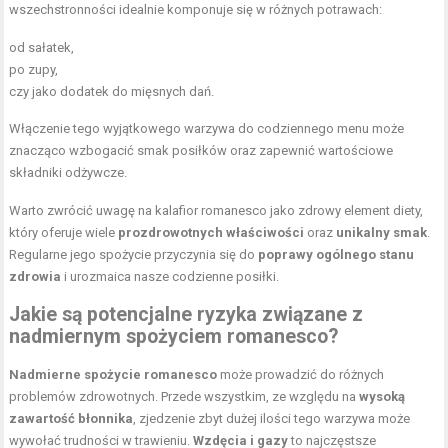
wszechstronności idealnie komponuje się w różnych potrawach:
od sałatek,
po zupy,
czy jako dodatek do mięsnych dań.
Włączenie tego wyjątkowego warzywa do codziennego menu może
znacząco wzbogacić smak posiłków oraz zapewnić wartościowe
składniki odżywcze.
Warto zwrócić uwagę na kalafior romanesco jako zdrowy element diety,
który oferuje wiele
prozdrowotnych właściwości
oraz
unikalny smak
.
Regularne jego spożycie przyczynia się do
poprawy ogólnego stanu
zdrowia
i urozmaica nasze codzienne posiłki.
Jakie są potencjalne ryzyka związane z
nadmiernym spożyciem romanesco?
Nadmierne spożycie romanesco
może prowadzić do różnych
problemów zdrowotnych. Przede wszystkim, ze względu na
wysoką
zawartość błonnika
, zjedzenie zbyt dużej ilości tego warzywa może
wywołać trudności w trawieniu.
Wzdęcia i gazy
to najczęstsze