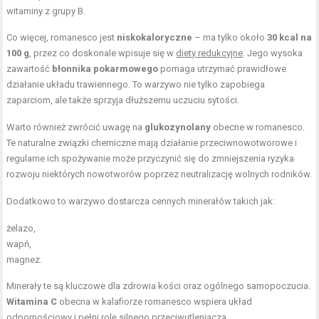
witaminy z grupy B
.
Co więcej, romanesco jest
niskokaloryczne
– ma tylko około
30 kcal na
100 g
, przez co doskonale wpisuje się w
diety redukcyjne
. Jego wysoka
zawartość
błonnika pokarmowego
pomaga utrzymać prawidłowe
działanie układu trawiennego. To warzywo nie tylko zapobiega
zaparciom, ale także sprzyja dłuższemu uczuciu sytości.
Warto również zwrócić uwagę na
glukozynolany
obecne w romanesco.
Te naturalne związki chemiczne mają działanie przeciwnowotworowe i
regularne ich spożywanie może przyczynić się do zmniejszenia ryzyka
rozwoju niektórych nowotworów poprzez neutralizację wolnych rodników.
Dodatkowo to warzywo dostarcza cennych minerałów takich jak:
żelazo,
wapń,
magnez.
Minerały te są kluczowe dla zdrowia kości oraz ogólnego samopoczucia.
Witamina C
obecna w kalafiorze romanesco wspiera układ
odpornościowy i pełni rolę silnego przeciwutleniacza.