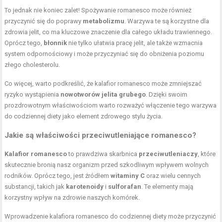
To jednak nie koniec zalet! Spożywanie romanesco może również
przyczynić się do poprawy
metabolizmu
. Warzywa te są korzystne dla
zdrowia jelit, co ma kluczowe znaczenie dla całego układu trawiennego.
Oprócz tego,
błonnik
nie tylko ułatwia pracę jelit, ale także wzmacnia
system odpornościowy i może przyczyniać się do obniżenia poziomu
złego cholesterolu.
Co więcej, warto podkreślić, że kalafior romanesco może zmniejszać
ryzyko wystąpienia
nowotworów jelita grubego
. Dzięki swoim
prozdrowotnym właściwościom warto rozważyć włączenie tego warzywa
do codziennej diety jako element zdrowego stylu życia.
Jakie są właściwości przeciwutleniające romanesco?
Kalafior romanesco
to prawdziwa skarbnica
przeciwutleniaczy
, które
skutecznie bronią nasz organizm przed szkodliwym wpływem wolnych
rodników. Oprócz tego, jest źródłem
witaminy C
oraz wielu cennych
substancji, takich jak
karotenoidy
i
sulforafan
. Te elementy mają
korzystny wpływ na zdrowie naszych komórek.
Wprowadzenie kalafiora romanesco do codziennej diety może przyczynić