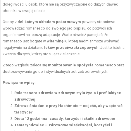
dolegliwości u osób, które nie są przyzwyczajone do dużych dawek
błonnika w swojej diecie.
Osoby z
delikatnym układem pokarmowym
powinny stopniowo
wprowadzać romanesco do swojego jadłospisu, co pozwoli ich
organizmowi na lepszą adaptację. Warto również pamiętać, że
romanesco jest bogate w
witaminę K
, której nadmiar może wpływać
negatywnie na działanie
leków przeciwzakrzepowych
. Jest to istotna
kwestia dla tych, którzy stosują takie leczenie.
Z tego względu zaleca się
monitorowanie spożycia romanesco
oraz
dostosowywanie go do indywidualnych potrzeb zdrowotnych.
Powiązane wpisy:
Rola trenera zdrowia w zdrowym stylu życia i profilaktyce
zdrowotnej
Zdrowe śniadanie przy Hashimoto – co jeść, aby wspierać
tarczycę?
Dieta 12 godzinna: zasady, korzyści i skutki zdrowotne
Tamaryndowiec – zdrowotne właściwości, korzyści i