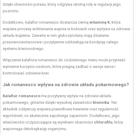
dzięki obecności potasu, który odgrywa istotną rolę w regulacji jego
poziomu.
Dodatkowo, kalafior romanesco dostarcza cenną
witaminę K
, która
wspiera procesy wchłaniania wapnia w kościach oraz wpływa na zdrowie
układu krążenia. Zawarte w nim glukozynolany mają działanie
przeciwnowotworowe i pozytywnie oddziałują na kondycję całego
systemu krwionośnego.
Włączenie kalafiora romanesco do codziennego menu może przynieść
wymierne korzyści osobom, które pragną zadbać o swoje serce i
kontrolować ciśnienie krwi.
Jak romanesco wpływa na zdrowie układu pokarmowego?
Kalafior romanesco
ma pozytywny wpływ na zdrowie układu
pokarmowego, głównie dzięki wysokiej zawartości
błonnika
. Ten
składnik odżywczy wspiera prawidłowe trawienie oraz regularność
wypróżnień, co skutecznie zapobiega zaparciom. Dodatkowo, jego
właściwości oczyszczające są wynikiem obecności
chlorofilu
, który
wspomaga detoksykację organizmu.