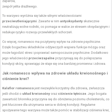
zaparcia,
zespół jelita drażliwego.
To warzywo wyróżnia się także silnymi właściwościami
przeciwutleniającymi
. Zawarte w nim
antyoksydanty
skutecznie
neutralizują wolne rodniki, co pomaga w walce ze stresem oksydacyjnym i
redukuje ryzyko rozwoju przewlekłych schorzeń.
Co więcej, romanesco ma pozytywny wpływ na zdrowie psychiczne.
Dzięki bogactwu składników odżywczych wspiera funkcje mózgu oraz
może łagodzić stres i poprawiać samopoczucie psychiczne. Dodatkowo
jego właściwości
przeciwzapalne
przyczyniają się do polepszania
kondycji skóry, sprawiając że staje się ona bardziej promienna i zdrowa.
Jak romanesco wpływa na zdrowie układu krwionośnego i
ciśnienie krwi?
Kalafior romanesco
jest niezwykle korzystny dla zdrowia, zwłaszcza
jeśli chodzi o
układ krwionośny
oraz
ciśnienie tętnicze
. Jego bogata
zawartość błonnika przyczynia się do obniżenia poziomu cholesterolu, co
jest kluczowe dla utrzymania serca w dobrej kondycji. Regularne
spożywanie tego warzywa może także pomóc w stabilizacji ciśnienia krwi,