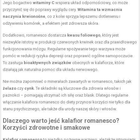
Jego bogactwo
witaminy C
wspiera układ odpornościowy, co może
przyczynić się do poprawy wyglądu cery.
Witamina ta wzmacnia
naczynia krwionośne
, co z kolei sprzyja lepszemu dotlenieniu i
odżywieniu komórek, a efektem jest zdrowsza skóra.
Dodatkowo, romanesco dostarcza
kwasu foliowego
, który jest
niezwykle istotny w produkcji czerwonych krwinek oraz dla prawidłowego
funkcjonowania mózgu. Regularne spożywanie tego warzywa może
pomóc w redukcji ryzyka depresji oraz poprawić ogólne samopoczucie.
To zasługa
bioaktywnych związków
obecnych w kalafiorze, które
działają jak naturalna pomoc dla układu nerwowego.
Nie można zapomnieć o minerałach zawartych w romanesco, takich jak
żelazo
czy
cynk
. Te składniki są kluczowe dla zdrowia włosów i
paznokci – pomagają utrzymać ich siłę oraz blask. Dlatego regularne
włączanie kalafiora romanesco do diety przynosi korzyści nie tylko dla
stanu psychicznego, ale także dla urody naszej skóry i włosów.
Dlaczego warto jeść kalafior romanesco?
Korzyści zdrowotne i smakowe
Kalafior romanesco
to nie tylko pożywne warzywo, ale także intrygujący