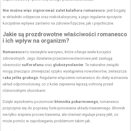
Nie można więc zignorować zalet kalafiora romanesco:
jest bogaty
w składniki odżywcze oraz niskokaloryczny, a jego regularne spożycie
korzystnie wpływa zarówno na zdrowie fizyczne, jak i psychiczne.
Jakie są prozdrowotne właściwości romanesco
i ich wpływ na organizm?
Romanesco
to niezwykłe warzywo, które oferuje wiele korzyści
zdrowotnych. Jego działanie przeciwnowotworowe jest zasługą
obecności
sulforafanu
oraz
glukozynolanów
. Te naturalne związki
mogą znacząco zmniejszać ryzyko wystąpienia nowotworów, zwłaszcza
raka jelita grubego
. Regularne włączenie romanesco do diety wzmacnia
układ odpornościowy, co z kolei zapewnia lepszą ochronę przed
różnorodnymi chorobami.
Dzięki wysokiemu poziomowi
błonnika pokarmowego
, romanesco
przyczynia się do poprawy funkcjonowania układu trawiennego. Błonnik
nie tylko wspiera proces trawienia, ale również reguluje pracę jelit, co
może pomóc w zapobieganiu problemom takim jak: