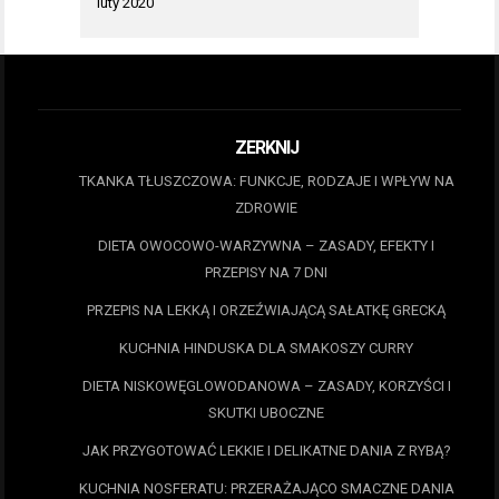
luty 2020
ZERKNIJ
TKANKA TŁUSZCZOWA: FUNKCJE, RODZAJE I WPŁYW NA
ZDROWIE
DIETA OWOCOWO-WARZYWNA – ZASADY, EFEKTY I
PRZEPISY NA 7 DNI
PRZEPIS NA LEKKĄ I ORZEŹWIAJĄCĄ SAŁATKĘ GRECKĄ
KUCHNIA HINDUSKA DLA SMAKOSZY CURRY
DIETA NISKOWĘGLOWODANOWA – ZASADY, KORZYŚCI I
SKUTKI UBOCZNE
JAK PRZYGOTOWAĆ LEKKIE I DELIKATNE DANIA Z RYBĄ?
KUCHNIA NOSFERATU: PRZERAŻAJĄCO SMACZNE DANIA