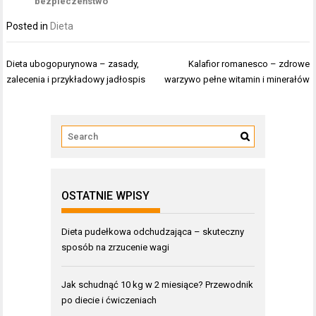
bezpieczeństwo
Posted in
Dieta
Nawigacja
Dieta ubogopurynowa – zasady,
Kalafior romanesco – zdrowe
wpisu
zalecenia i przykładowy jadłospis
warzywo pełne witamin i minerałów
OSTATNIE WPISY
Dieta pudełkowa odchudzająca – skuteczny
sposób na zrzucenie wagi
Jak schudnąć 10 kg w 2 miesiące? Przewodnik
po diecie i ćwiczeniach