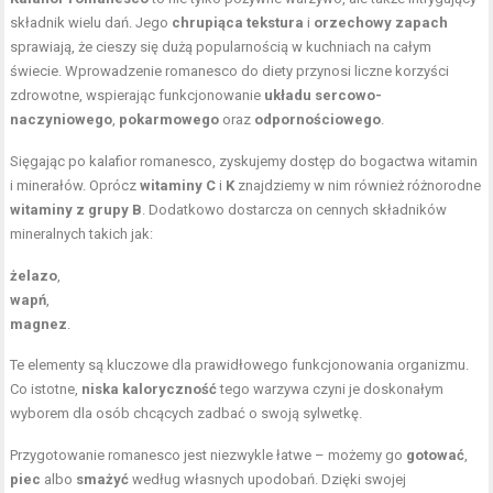
składnik wielu dań. Jego
chrupiąca tekstura
i
orzechowy zapach
sprawiają, że cieszy się dużą popularnością w kuchniach na całym
świecie. Wprowadzenie romanesco do diety przynosi liczne korzyści
zdrowotne, wspierając funkcjonowanie
układu sercowo-
naczyniowego
,
pokarmowego
oraz
odpornościowego
.
Sięgając po kalafior romanesco, zyskujemy dostęp do bogactwa witamin
i minerałów. Oprócz
witaminy C
i
K
znajdziemy w nim również różnorodne
witaminy z grupy B
. Dodatkowo dostarcza on cennych składników
mineralnych takich jak:
żelazo
,
wapń
,
magnez
.
Te elementy są kluczowe dla prawidłowego funkcjonowania organizmu.
Co istotne,
niska kaloryczność
tego warzywa czyni je doskonałym
wyborem dla osób chcących zadbać o swoją sylwetkę.
Przygotowanie romanesco jest niezwykle łatwe – możemy go
gotować
,
piec
albo
smażyć
według własnych upodobań. Dzięki swojej