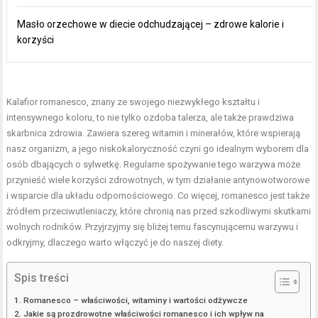
Masło orzechowe w diecie odchudzającej – zdrowe kalorie i
korzyści
Kalafior romanesco, znany ze swojego niezwykłego kształtu i
intensywnego koloru, to nie tylko ozdoba talerza, ale także prawdziwa
skarbnica zdrowia. Zawiera szereg witamin i minerałów, które wspierają
nasz organizm, a jego niskokaloryczność czyni go idealnym wyborem dla
osób dbających o sylwetkę. Regularne spożywanie tego warzywa może
przynieść wiele korzyści zdrowotnych, w tym działanie antynowotworowe
i wsparcie dla układu odpornościowego. Co więcej, romanesco jest także
źródłem przeciwutleniaczy, które chronią nas przed szkodliwymi skutkami
wolnych rodników. Przyjrzyjmy się bliżej temu fascynującemu warzywu i
odkryjmy, dlaczego warto włączyć je do naszej diety.
Spis treści
Romanesco – właściwości, witaminy i wartości odżywcze
Jakie są prozdrowotne właściwości romanesco i ich wpływ na