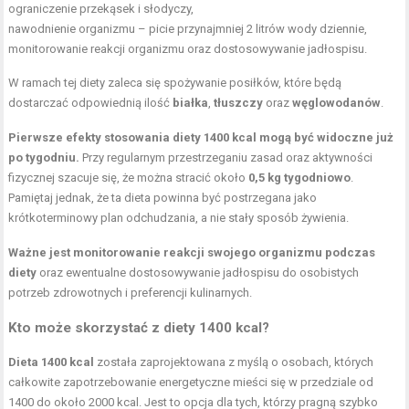
ograniczenie przekąsek i słodyczy,
nawodnienie organizmu – picie przynajmniej 2 litrów wody dziennie,
monitorowanie reakcji organizmu oraz dostosowywanie jadłospisu.
W ramach tej diety zaleca się spożywanie posiłków, które będą
dostarczać odpowiednią ilość
białka
,
tłuszczy
oraz
węglowodanów
.
Pierwsze efekty stosowania diety 1400 kcal mogą być widoczne już
po tygodniu.
Przy regularnym przestrzeganiu zasad oraz aktywności
fizycznej szacuje się, że można stracić około
0,5 kg tygodniowo
.
Pamiętaj jednak, że ta dieta powinna być postrzegana jako
krótkoterminowy plan odchudzania, a nie stały sposób żywienia.
Ważne jest monitorowanie reakcji swojego organizmu podczas
diety
oraz ewentualne dostosowywanie jadłospisu do osobistych
potrzeb zdrowotnych i preferencji kulinarnych.
Kto może skorzystać z diety 1400 kcal?
Dieta 1400 kcal
została zaprojektowana z myślą o osobach, których
całkowite zapotrzebowanie energetyczne mieści się w przedziale od
1400 do około 2000 kcal. Jest to opcja dla tych, którzy pragną szybko