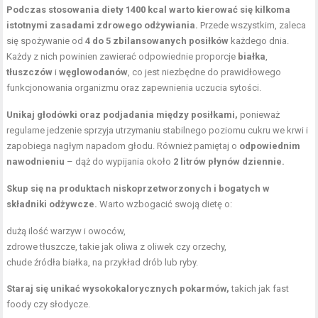
Podczas stosowania diety 1400 kcal warto kierować się kilkoma
istotnymi zasadami zdrowego odżywiania.
Przede wszystkim, zaleca
się spożywanie od
4 do 5 zbilansowanych posiłków
każdego dnia.
Każdy z nich powinien zawierać odpowiednie proporcje
białka
,
tłuszczów
i
węglowodanów
, co jest niezbędne do prawidłowego
funkcjonowania organizmu oraz zapewnienia uczucia sytości.
Unikaj głodówki oraz podjadania między posiłkami,
ponieważ
regularne jedzenie sprzyja utrzymaniu stabilnego poziomu cukru we krwi i
zapobiega nagłym napadom głodu. Również pamiętaj o
odpowiednim
nawodnieniu
– dąż do wypijania około
2 litrów płynów dziennie.
Skup się na produktach niskoprzetworzonych i bogatych w
składniki odżywcze.
Warto wzbogacić swoją dietę o:
dużą ilość warzyw i owoców,
zdrowe tłuszcze, takie jak oliwa z oliwek czy orzechy,
chude źródła białka, na przykład drób lub ryby.
Staraj się unikać wysokokalorycznych pokarmów,
takich jak fast
foody czy słodycze.