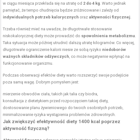
w ciągu miesiąca przekłada się na utratę od
2 do 4 kg
. Warto jednak
pamiętać, że tempo chudnięcia będzie zróżnicowane i zależy od
indywidualnych potrzeb kalorycznych
oraz
aktywności fizycznej
.
Trzeba również mieć na uwadze, że długotrwałe stosowanie
niskokalorycznej diety może prowadzić do
spowolnienia metabolizmu
.
Taka sytuacja może później utrudnić dalszą utratę kilogramów. Co więcej,
długotrwałe ograniczenie kalorii niesie ze sobą ryzyko
niedoborów
ważnych składników odżywczych
, co może negatywnie wpłynąć na
funkcjonowanie organizmu.
Podczas obserwacji efektów diety warto rozszerzyć swoje podejście
poza samą wagę. Dobrym pomysłem jest:
mierzenie obwodów ciała, takich jak talia czy biodra,
konsultacja z dietetykiem przed rozpoczęciem takiej diety,
dostosowanie planu żywieniowego do twoich osobistych potrzeb,
minimalizowanie ryzyka wystąpienia problemów zdrowotnych.
Jak zwiększyć efektywność diety 1400 kcal poprzez
aktywność fizyczną?