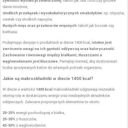
żywności wysoko przetworzonej
: takich jak fast food czy gotowe
dania mrożone,
słodkich przekąsek i wysokokalorycznych smakołyków
: np. chipsów,
ciastek czy słodkich napojów,
tłustych mięs oraz przetworów mięsnych
: takich jak boczek czy
kiełbasa.
Podejmując decyzje o produktach w diecie 1400 kcal,
istotne jest
zwrócenie uwagi na ich gęstość odżywczą oraz kaloryczność.
Zachowanie równowagi między białkami, tłuszczami a
węglowodanami jest kluczowe.
Pamiętaj również, aby dostosować
liczbę spożywanych kalorii do własnych potrzeb organizmu.
Jakie są makroskładniki w diecie 1400 kcal?
W diecie o wartości
1400 kcal
makroskładniki odgrywają niezwykle
istotną rolę w dostarczaniu energii oraz niezbędnych składników
odżywczych. Zalecane proporcje tych elementów to około:
20-25%
energii pochodzącej z białka,
25-30%
z tłuszczów,
45-50%
z węglowodanów.