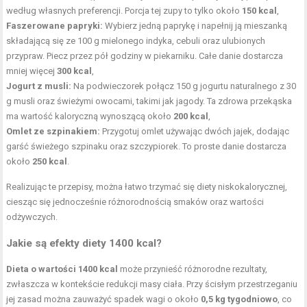
według własnych preferencji. Porcja tej zupy to tylko około
150 kcal
,
Faszerowane papryki:
Wybierz jedną paprykę i napełnij ją mieszanką
składającą się ze 100 g mielonego indyka, cebuli oraz ulubionych
przypraw. Piecz przez pół godziny w piekarniku. Całe danie dostarcza
mniej więcej
300 kcal
,
Jogurt z musli:
Na podwieczorek połącz 150 g jogurtu naturalnego z 30
g musli oraz świeżymi owocami, takimi jak jagody. Ta
zdrowa przekąska
ma wartość kaloryczną wynoszącą około
200 kcal
,
Omlet ze szpinakiem:
Przygotuj omlet używając dwóch jajek, dodając
garść świeżego szpinaku oraz szczypiorek. To proste danie dostarcza
około
250 kcal
.
Realizując te przepisy, można łatwo trzymać się diety niskokalorycznej,
ciesząc się jednocześnie różnorodnością smaków oraz wartości
odżywczych.
Jakie są efekty diety 1400 kcal?
Dieta o wartości 1400 kcal
może przynieść różnorodne rezultaty,
zwłaszcza w kontekście redukcji masy ciała. Przy ścisłym przestrzeganiu
jej zasad można zauważyć spadek wagi o około
0,5 kg tygodniowo
, co