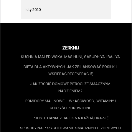
luty 2020
ZERKNIJ
KUCHNIA MALEDIWSKA: MAS HUNI, GARUDHIYA I BAJIYA
DIETA DLA AKTYWNYCH: JAK ZBILANSOWAĆ POSIŁKI I
WSPIERAĆ REGENERACJĘ
JAK ZROBIĆ DOMOWE PIEROGI ZE SMACZNYM
NADZIENIEM?
POMIDORY MALINOWE – WŁAŚCIWOŚCI, WITAMINY I
KORZYŚCI ZDROWOTNE
PROSTE DANIA Z JAJEK NA KAŻDĄ OKAZJĘ
SPOSOBY NA PRZYGOTOWANIE SMACZNYCH I ZDROWYCH