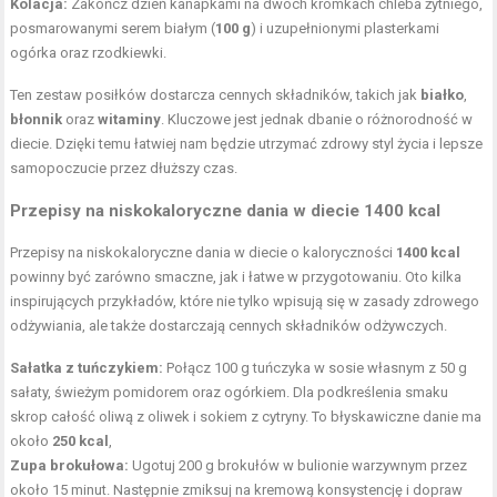
Kolacja:
Zakończ dzień kanapkami na dwóch kromkach chleba żytniego,
posmarowanymi serem białym (
100 g
) i uzupełnionymi plasterkami
ogórka oraz rzodkiewki.
Ten zestaw posiłków dostarcza cennych składników, takich jak
białko
,
błonnik
oraz
witaminy
. Kluczowe jest jednak dbanie o różnorodność w
diecie. Dzięki temu łatwiej nam będzie utrzymać zdrowy styl życia i lepsze
samopoczucie przez dłuższy czas.
Przepisy na niskokaloryczne dania w diecie 1400 kcal
Przepisy na niskokaloryczne dania w diecie o kaloryczności
1400 kcal
powinny być zarówno smaczne, jak i łatwe w przygotowaniu. Oto kilka
inspirujących przykładów, które nie tylko wpisują się w zasady zdrowego
odżywiania, ale także dostarczają cennych składników odżywczych.
Sałatka z tuńczykiem:
Połącz 100 g tuńczyka w sosie własnym z 50 g
sałaty, świeżym pomidorem oraz ogórkiem. Dla podkreślenia smaku
skrop całość oliwą z oliwek i sokiem z cytryny. To błyskawiczne danie ma
około
250 kcal
,
Zupa brokułowa:
Ugotuj 200 g brokułów w bulionie warzywnym przez
około 15 minut. Następnie zmiksuj na kremową konsystencję i dopraw