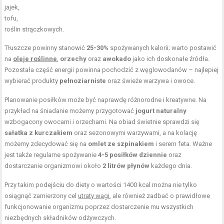
jajek,
tofu,
roślin strączkowych.
Tłuszcze powinny stanowić
25-30%
spożywanych kalorii; warto postawić
na
oleje roślinne
,
orzechy
oraz
awokado
jako ich doskonałe źródła.
Pozostała część energii powinna pochodzić z węglowodanów – najlepiej
wybierać produkty
pełnoziarniste
oraz świeże warzywa i owoce.
Planowanie posiłków może być naprawdę różnorodne i kreatywne. Na
przykład na śniadanie możemy przygotować
jogurt naturalny
wzbogacony owocami i orzechami. Na obiad świetnie sprawdzi się
sałatka z kurczakiem
oraz sezonowymi warzywami, a na kolację
możemy zdecydować się na
omlet ze szpinakiem
i serem feta. Ważne
jest także regularne spożywanie
4-5 posiłków dziennie
oraz
dostarczanie organizmowi około
2 litrów płynów
każdego dnia.
Przy takim podejściu do diety o wartości 1400 kcal można nie tylko
osiągnąć zamierzony cel
utraty wagi
, ale również zadbać o prawidłowe
funkcjonowanie organizmu poprzez dostarczenie mu wszystkich
niezbędnych składników odżywczych.