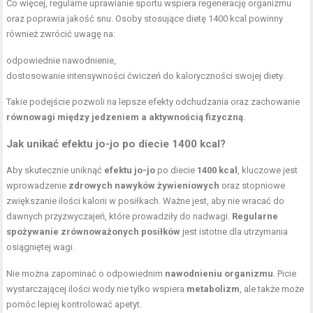
Co więcej, regularne uprawianie sportu wspiera regenerację organizmu
oraz poprawia jakość snu. Osoby stosujące dietę 1400 kcal powinny
również zwrócić uwagę na:
odpowiednie nawodnienie,
dostosowanie intensywności ćwiczeń do kaloryczności swojej diety.
Takie podejście pozwoli na lepsze efekty odchudzania oraz zachowanie
równowagi między jedzeniem a aktywnością fizyczną
.
Jak unikać efektu jo-jo po diecie 1400 kcal?
Aby skutecznie uniknąć
efektu jo-jo
po diecie
1400 kcal
, kluczowe jest
wprowadzenie
zdrowych nawyków żywieniowych
oraz stopniowe
zwiększanie ilości kalorii w posiłkach. Ważne jest, aby nie wracać do
dawnych przyzwyczajeń, które prowadziły do nadwagi.
Regularne
spożywanie zrównoważonych posiłków
jest istotne dla utrzymania
osiągniętej wagi.
Nie można zapominać o odpowiednim
nawodnieniu organizmu
. Picie
wystarczającej ilości wody nie tylko wspiera
metabolizm
, ale także może
pomóc lepiej kontrolować apetyt.