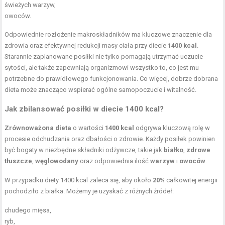
świeżych warzyw,
owoców.
Odpowiednie rozłożenie makroskładników ma kluczowe znaczenie dla
zdrowia oraz efektywnej redukcji masy ciała przy diecie
1400 kcal
.
Starannie zaplanowane posiłki nie tylko pomagają utrzymać uczucie
sytości, ale także zapewniają organizmowi wszystko to, co jest mu
potrzebne do prawidłowego funkcjonowania. Co więcej, dobrze dobrana
dieta może znacząco wspierać ogólne samopoczucie i witalność.
Jak zbilansować posiłki w diecie 1400 kcal?
Zrównoważona dieta
o wartości
1400 kcal
odgrywa kluczową rolę w
procesie odchudzania oraz dbałości o zdrowie. Każdy posiłek powinien
być bogaty w niezbędne składniki odżywcze, takie jak
białko
,
zdrowe
tłuszcze
,
węglowodany
oraz odpowiednia ilość
warzyw
i
owoców
.
W przypadku diety 1400 kcal zaleca się, aby około
20%
całkowitej energii
pochodziło z białka. Możemy je uzyskać z różnych źródeł:
chudego mięsa,
ryb,