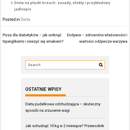
Dieta na płaski brzuch: zasady, efekty i przykładowy
jadłospis
Posted in
Dieta
Nawigacja
Pizza dla diabetyków – jak uniknąć
Endywia – zdrowotne właściwości i
wpisu
hiperglikemii i cieszyć się smakiem?
wartości odżywcze warzywa
OSTATNIE WPISY
Dieta pudełkowa odchudzająca – skuteczny
sposób na zrzucenie wagi
Jak schudnąć 10 kg w 2 miesiące? Przewodnik