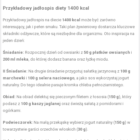
Przykładowy jadłospis diety 1400 kcal
Przykładowy jadłospis na diecie
1400 kcal
może być zarówno
interesujący, jak i pełen smaku. Taki plan żywieniowy dostarcza kluczowe
składniki odżywcze, które są niezbędne dla organizmu. Oto inspiracja na
jeden dzień:
Śniadanie:
Rozpocznij dzień od owsianki z
50 g płatków owsianych
i
200 ml mleka
, do której dodasz banana oraz łyżkę miodu.
II Śniadanie:
Na drugie śniadanie przygotuj sałatkę jarzynową z
100 g
marchewki
i
100 g selera naciowego
, a jako sos wykorzystaj jogurt
naturalny. Do tego idealnie pasuje kromka chleba pełnoziarnistego.
Obiad:
Na obiad delektuj się pieczonym filetem z łososia (
150 g
), który
podasz z
100 g kaszy jaglanej
oraz świeżą sałatą z pomidorami i
ogórkami.
Podwieczorek:
Na małą przekąskę wybierz jogurt naturalny (
150 g
) w
towarzystwie garści orzechów włoskich (
30 g
).