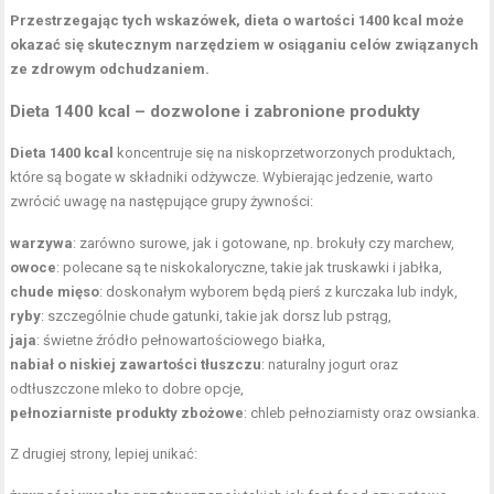
Przestrzegając tych wskazówek, dieta o wartości 1400 kcal może
okazać się skutecznym narzędziem w osiąganiu celów związanych
ze zdrowym odchudzaniem.
Dieta 1400 kcal – dozwolone i zabronione produkty
Dieta 1400 kcal
koncentruje się na niskoprzetworzonych produktach,
które są bogate w składniki odżywcze. Wybierając jedzenie, warto
zwrócić uwagę na następujące grupy żywności:
warzywa
: zarówno surowe, jak i gotowane, np. brokuły czy marchew,
owoce
: polecane są te niskokaloryczne, takie jak truskawki i jabłka,
chude mięso
: doskonałym wyborem będą pierś z kurczaka lub indyk,
ryby
: szczególnie chude gatunki, takie jak dorsz lub pstrąg,
jaja
: świetne źródło pełnowartościowego białka,
nabiał o niskiej zawartości tłuszczu
: naturalny jogurt oraz
odtłuszczone mleko to dobre opcje,
pełnoziarniste produkty zbożowe
: chleb pełnoziarnisty oraz owsianka.
Z drugiej strony, lepiej unikać: