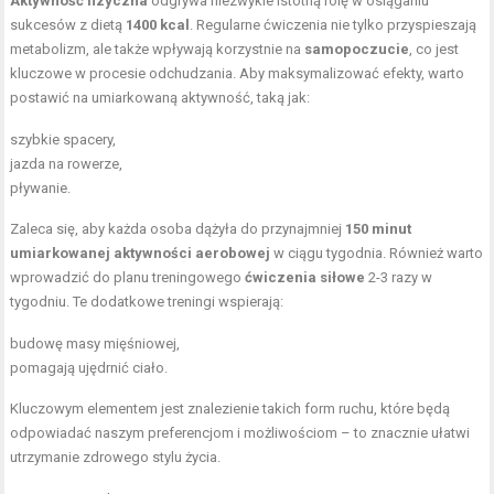
Aktywność fizyczna
odgrywa niezwykle istotną rolę w osiąganiu
sukcesów z dietą
1400 kcal
. Regularne ćwiczenia nie tylko przyspieszają
metabolizm, ale także wpływają korzystnie na
samopoczucie
, co jest
kluczowe w procesie odchudzania. Aby maksymalizować efekty, warto
postawić na umiarkowaną aktywność, taką jak:
szybkie spacery,
jazda na rowerze,
pływanie.
Zaleca się, aby każda osoba dążyła do przynajmniej
150 minut
umiarkowanej aktywności aerobowej
w ciągu tygodnia. Również warto
wprowadzić do planu treningowego
ćwiczenia siłowe
2-3 razy w
tygodniu. Te dodatkowe treningi wspierają:
budowę masy mięśniowej,
pomagają ujędrnić ciało.
Kluczowym elementem jest znalezienie takich form ruchu, które będą
odpowiadać naszym preferencjom i możliwościom – to znacznie ułatwi
utrzymanie zdrowego stylu życia.