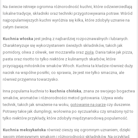
Na świecie istnieje ogromna różnorodność kuchni, które odzwierciedlają
lokalne tradycje, składniki oraz techniki przygotowywania potraw. Wśród
najpopularniejszych kuchni wyróżnia się kilka, które zdobyły uznanie na
całym świecie.
Kuchnia włoska
jest jedną z najbardziej rozpoznawalnych i lubianych.
Charakteryzuje się wykorzystaniem świeżych składników, takich jak
pomidory, oliwa z oliwek, ser mozzarella oraz
zioła
. Dania takie jak pizza,
pasta oraz risotto to tylko niektóre z kulinarnych skarbów, które
przyciągają miłośników smaków Włoch. Kuchnia ta kładzie również duży
nacisk na wspólne posiłki, co sprawia, że jest nie tylko smaczna, ale
również przyjemna towarzysko.
Inna popularna kuchnia to
kuchnia chińska
, znana ze swojego bogactwa
smaków, aromatów i różnorodności metod gotowania. Używa wielu
technik, takich jak smażenie na woku,
gotowanie na parze
czy duszenie.
Potrawy takie jak dumplingi, wołowina po syczuańsku czy smażony ryż to
tylko niektóre przykłady, które zdobyły międzynarodową popularność.
Kuchnia meksykańska
również cieszy się ogromnym uznaniem, dzięki
swoim intensywnym smakom i różnorodności składników. Na przykład,