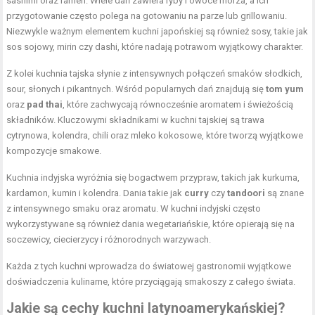
sashimi oraz ramen. Wiele dań zawiera ryby i owoce morza, a ich
przygotowanie często polega na gotowaniu na parze lub grillowaniu.
Niezwykle ważnym elementem kuchni japońskiej są również sosy, takie jak
sos sojowy, mirin czy dashi, które nadają potrawom wyjątkowy charakter.
Z kolei kuchnia tajska słynie z intensywnych połączeń smaków słodkich,
sour, słonych i pikantnych. Wśród popularnych dań znajdują się
tom yum
oraz
pad thai
, które zachwycają równocześnie aromatem i świeżością
składników. Kluczowymi składnikami w kuchni tajskiej są trawa
cytrynowa, kolendra, chili oraz mleko kokosowe, które tworzą wyjątkowe
kompozycje smakowe.
Kuchnia indyjska wyróżnia się bogactwem przypraw, takich jak kurkuma,
kardamon, kumin i kolendra. Dania takie jak
curry
czy
tandoori
są znane
z intensywnego smaku oraz aromatu. W kuchni indyjski często
wykorzystywane są również dania wegetariańskie, które opierają się na
soczewicy, ciecierzycy i różnorodnych warzywach.
Każda z tych kuchni wprowadza do światowej gastronomii wyjątkowe
doświadczenia kulinarne, które przyciągają smakoszy z całego świata.
Jakie są cechy kuchni latynoamerykańskiej?