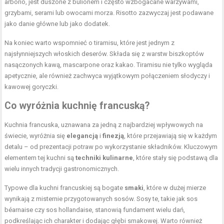
arborio, jest duszone z bulionem i często wzbogacane warzywami,
grzybami, serami lub owocami morza. Risotto zazwyczaj jest podawane
jako danie główne lub jako dodatek.
Na koniec warto wspomnieć o tiramisu, które jest jednym z
najsłynniejszych włoskich deserów. Składa się z warstw biszkoptów
nasączonych kawą, mascarpone oraz kakao. Tiramisu nie tylko wygląda
apetycznie, ale również zachwyca wyjątkowym połączeniem słodyczy i
kawowej goryczki.
Co wyróżnia kuchnię francuską?
Kuchnia francuska, uznawana za jedną z najbardziej wpływowych na
świecie, wyróżnia się
elegancją
i
finezją
, które przejawiają się w każdym
detalu – od prezentacji potraw po wykorzystanie składników. Kluczowym
elementem tej kuchni są
techniki kulinarne
, które stały się podstawą dla
wielu innych tradycji gastronomicznych.
Typowe dla kuchni francuskiej są bogate
smaki
, które w dużej mierze
wynikają z misternie przygotowanych sosów. Sosy te, takie jak sos
béarnaise czy sos hollandaise, stanowią fundament wielu dań,
podkreślając ich charakter i dodając głębi smakowej. Warto również