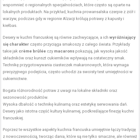
wspomnieć o regionalnych specjalnościach, które często są oparte na
lokalnych produktach. Na przykład, kuchnia prowansalska czerpie z ziół i
warzyw, podczas gdy w regionie Alzacji królują potrawy z kapusty i
kiełbas.
Desery w kuchni francuskiej są równie zachwycające, a ich
wyróżniający
się charakter
często przyciąga smakoszy z całego świata. Przykłady
takie jak
crème brûlée
czy
macarons
pokazują, jak wysoka jakość
składników oraz kunszt cukierników wpływają na ostateczny smak.
Technikę przygotowywania ciasteczek makaronowych, która wymaga
precyzyjnego podejścia, często uchodzi za swoisty test umiejętności w
cukiernictwie.
Bogata różnorodność potraw z uwagi na lokalne składniki oraz
sezonowość produktów.
Wysoka dbałość o technikę kulinarną oraz estetykę serwowania dań.
Desery jako istotna część kultury kulinarnej, podkreślające finezję kuchni
francuskiej.
Poprzez te wszystkie aspekty kuchnia francuska umiejętnie łączy tradycję
z nowoczesnością, tworząc dania, które są nie tylko smaczne, ale również