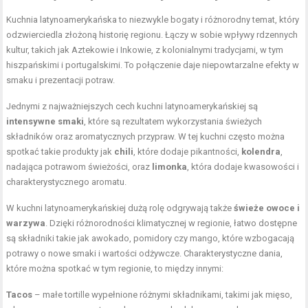
Kuchnia latynoamerykańska to niezwykle bogaty i różnorodny temat, który
odzwierciedla złożoną historię regionu. Łączy w sobie wpływy rdzennych
kultur, takich jak Aztekowie i Inkowie, z kolonialnymi tradycjami, w tym
hiszpańskimi i portugalskimi. To połączenie daje niepowtarzalne efekty w
smaku i prezentacji potraw.
Jednymi z najważniejszych cech kuchni latynoamerykańskiej są
intensywne smaki
, które są rezultatem wykorzystania świeżych
składników oraz aromatycznych przypraw. W tej kuchni często można
spotkać takie produkty jak
chili
, które dodaje pikantności,
kolendra
,
nadająca potrawom świeżości, oraz
limonka
, która dodaje kwasowości i
charakterystycznego aromatu.
W kuchni latynoamerykańskiej dużą rolę odgrywają także
świeże owoce i
warzywa
. Dzięki różnorodności klimatycznej w regionie, łatwo dostępne
są składniki takie jak awokado, pomidory czy mango, które wzbogacają
potrawy o nowe smaki i wartości odżywcze. Charakterystyczne dania,
które można spotkać w tym regionie, to między innymi:
Tacos
– małe tortille wypełnione różnymi składnikami, takimi jak mięso,