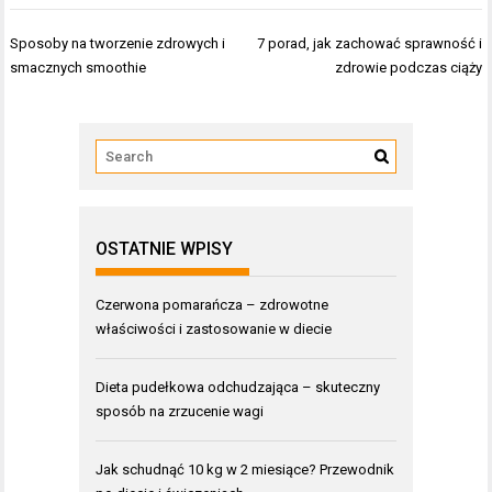
Nawigacja
Sposoby na tworzenie zdrowych i
7 porad, jak zachować sprawność i
wpisu
smacznych smoothie
zdrowie podczas ciąży
OSTATNIE WPISY
Czerwona pomarańcza – zdrowotne
właściwości i zastosowanie w diecie
Dieta pudełkowa odchudzająca – skuteczny
sposób na zrzucenie wagi
Jak schudnąć 10 kg w 2 miesiące? Przewodnik