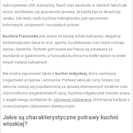
wykorzystanie chili, kukurydzy, fasoli oraz awokado w daniach takich jak
tacos, enchiladas czy guacamole sprawia, że każdy kęs to eksplozja
smaku. Dla wielu osób kuchnia meksykańska jest synonimem
kolorowych, pożywnych i soczystych potraw.
Kuchnia francuska
jest znana ze swojej sztuki kulinarnej i elegancji.
Emblematyczne dania to m.in. quiche, bouillabaisse oraz różne rodzaje
serów i deserów. Techniki gotowania we Francji są uznawane za
standardy w gastronomii, a francuska kuchnia ma wielki wpływ na wiele
innych tradycji kulinarnych.
Nie można zapomnieć także o
kuchni indyjskiej
, która zachwyca
bogactwem przypraw i aromatów. Potrawy takie jak curry, biryani czy
samosa cieszą się popularnością za sprawą intensywnych smaków oraz
różnorodności wegetariańskich opcji. Kuchnia indyjska jest również znana
z wyjątkowego podejścia do
zdrowego odżywiania
, które łączy tradycje z
nowoczesnymi zaleceniami dietetycznymi.
Jakie są charakterystyczne potrawy kuchni
włoskiej?