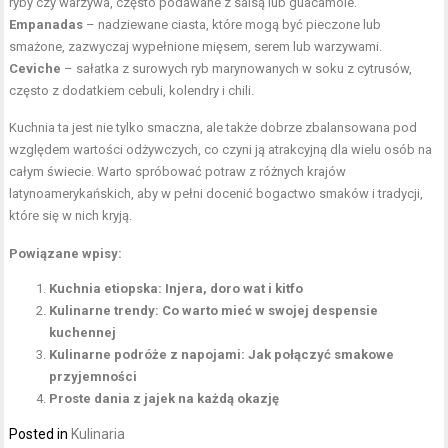
ryby czy warzywa, często podawane z salsą lub guacamole.
Empanadas
– nadziewane ciasta, które mogą być pieczone lub
smażone, zazwyczaj wypełnione mięsem, serem lub warzywami.
Ceviche
– sałatka z surowych ryb marynowanych w
soku
z cytrusów,
często z dodatkiem cebuli, kolendry i chili.
Kuchnia ta jest nie tylko smaczna, ale także dobrze zbalansowana pod
względem wartości odżywczych, co czyni ją atrakcyjną dla wielu osób na
całym świecie. Warto spróbować potraw z różnych krajów
latynoamerykańskich, aby w pełni docenić bogactwo smaków i tradycji,
które się w nich kryją.
Powiązane wpisy:
Kuchnia etiopska: Injera, doro wat i kitfo
Kulinarne trendy: Co warto mieć w swojej despensie
kuchennej
Kulinarne podróże z napojami: Jak połączyć smakowe
przyjemności
Proste dania z jajek na każdą okazję
Posted in
Kulinaria