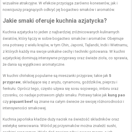
wizualnie atrakcyjne. W efekcie przyciąga zarówno koneserów, jak i
nowicjuszy pragnących odkryć jej bogactwo smaków i aromatów.
Jakie smaki oferuje kuchnia azjatycka?
Kuchnia azjatycka to jeden z najbardziej zróżnicowanych kulinarnych
światów, który łączy w sobie bogactwo smaków i aromatów. Obejmuje
ona potrawy z wielu krajów, w tym Chin, Japonii, Tajlandii, Indii i Wietnamu,
z których każdy ma swoje unikalne cechy i techniki gotowania. W kuchni
azjatyckiej dominują intensywne przyprawy oraz świeże zioła, co sprawia,
że dania są wyjątkowo aromatyczne.
W kuchni chińskiej popularne są mieszanki przypraw, takie jak
5
przypraw
, składające się z anyżu, cynamonu, goździków, pieprzu i
fenkułu. Oprócz tego, często używa się sosu sojowego, imbiru oraz
czosnku, co nadaje potrawom głębi smaku. Potrawy takie jak
kung pao
czy
piquant beef
są znane na całym świecie ze swojej różnorodności i
intensywności smakowej.
Kuchnia japońska kładzie duży nacisk na świeżość składników oraz
estetykę serwowania. Wśród jej przysmaków można znaleźć sushi,