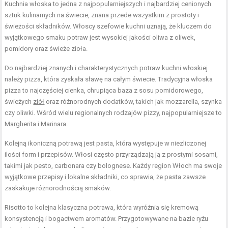
Kuchnia włoska to jedna z najpopularniejszych i najbardziej cenionych
sztuk kulinarnych na świecie, znana przede wszystkim z prostoty i
świeżości składników. Włoscy szefowie kuchni uznają, że kluczem do
wyjątkowego smaku potraw jest wysokiej jakości oliwa z oliwek,
pomidory oraz świeże zioła.
Do najbardziej znanych i charakterystycznych potraw kuchni włoskiej
należy pizza, która zyskała sławę na całym świecie. Tradycyjna włoska
pizza to najczęściej cienka, chrupiąca baza z sosu pomidorowego,
świeżych
ziół
oraz różnorodnych dodatków, takich jak mozzarella, szynka
czy oliwki. Wśród wielu regionalnych rodzajów pizzy, najpopularniejsze to
Margherita i Marinara.
Kolejną ikoniczną potrawą jest pasta, która występuje w niezliczonej
ilości form i przepisów. Włosi często przyrządzają ją z prostymi sosami,
takimi jak pesto, carbonara czy bolognese. Każdy region Włoch ma swoje
wyjątkowe przepisy i lokalne składniki, co sprawia, że pasta zawsze
zaskakuje różnorodnością smaków.
Risotto to kolejna klasyczna potrawa, która wyróżnia się kremową
konsystencją i bogactwem aromatów. Przygotowywane na bazie ryżu