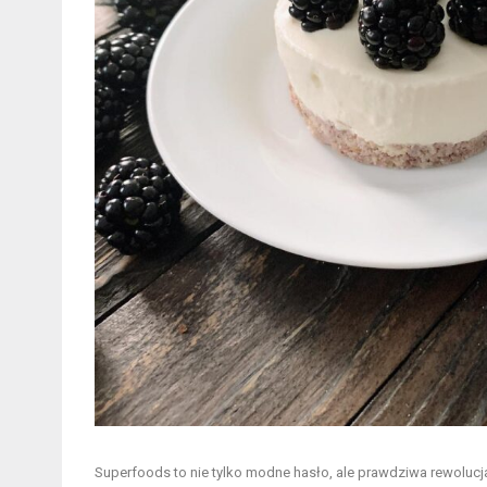
Superfoods to nie tylko modne hasło, ale prawdziwa rewoluc