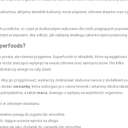
Kurkumina, aktywny składnik kurkumy, może wspierać zdrowie stawów oraz o
h posiłków, co czyni je doskonałymi wyborami dla osób pragnących popraw
i przepisami, aby odkryć, jak najlepiej smakują i jakie korzyści przynoszą.
uperfoods?
 proste, ale również przyjemne. Superfoods to składniki, które są wyjątkow
ów może znacząco wpłynąć na nasze zdrowie oraz samopoczucie. Oto kilka
ostarczy energii na cały dzień.
. Aby go przygotować, wystarczy zmiksować ulubione owoce z dodatkiem jo
na dodać
owsiankę
, która wzbogaci je o cenne błonnik i witaminy. Można takż
tyoksydantów, a także
maca
, znanego z wpływu na wydolność organizmu.
ić w zdrowym śniadaniu:
świetnie pasują do jogurtu lub smoothie.
 dające uczucie sytości na długo.
nadają się jako dodatek do owsianki lub smoothie.