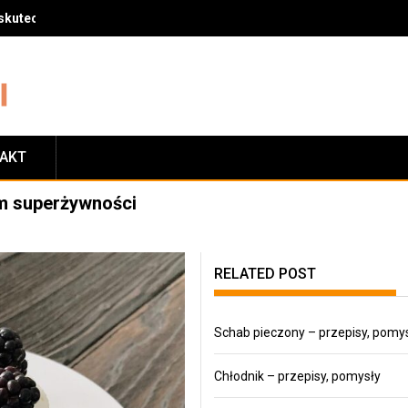
skuteczny sposób na zrzucenie wagi
TAKT
m superżywności
RELATED POST
Schab pieczony – przepisy, pomy
Chłodnik – przepisy, pomysły