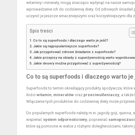
witaminy i minerały, mogą znacząco wpłynąć na nasze samopo
wprowadzenie ich do codziennej diety. Od zdrowych śniadań 
uczynić je jeszcze smaczniejszymi oraz korzystniejszymi dla 
Spis treści
Co to są superfoods i dlaczego warto je jeść?
Jakie są najpopularniejsze superfoods?
Jak przygotować zdrowe śniadanie z superfoods?
Jakie przepisy na obiady z superżywnością warto wypróbowa
Jakie desery można przygotować z superżywnością?
Co to są superfoods i dlaczego warto je 
Superfoods to termin określający produkty spożywcze, które 
ilości
witamin
,
minerałów
oraz
przeciwutleniaczy
, a takż
Włączenie tych produktów do codziennej diety może przynieść w
Do popularnych superfoods należą m.in. jagody goji, quinoa, 
wspierać
system odpornościowy
, poprawiać
samopoczuci
które są pomocne w walce z różnymi dolegliwościami, takimi j