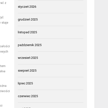
wać z
styczeń 2026
zyć
grudzień 2025
 staje
listopad 2025
październik 2025
bałości
mowych
wrzesień 2025
tutem
sierpień 2025
ełne
lipiec 2025
można
ciwości
czerwiec 2025
ci