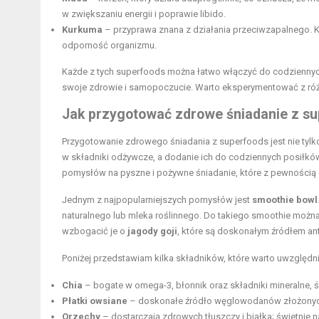
w zwiększaniu energii i poprawie libido.
Kurkuma
– przyprawa znana z działania przeciwzapalnego. 
odporność organizmu.
Każde z tych superfoods można łatwo włączyć do codziennyc
swoje zdrowie i samopoczucie. Warto eksperymentować z różnym
Jak przygotować zdrowe śniadanie z s
Przygotowanie zdrowego śniadania z superfoods jest nie tylko
w składniki odżywcze, a dodanie ich do codziennych posiłk
pomysłów na pyszne i pożywne śniadanie, które z pewnością d
Jednym z najpopularniejszych pomysłów jest
smoothie bowl
naturalnego lub mleka roślinnego. Do takiego smoothie moż
wzbogacić je o
jagody goji
, które są doskonałym źródłem an
Poniżej przedstawiam kilka składników, które warto uwzględn
Chia
– bogate w omega-3, błonnik oraz
składniki mineralne
, 
Płatki owsiane
– doskonałe źródło węglowodanów złożonych,
Orzechy
– dostarczają zdrowych tłuszczy i białka; świetnie 