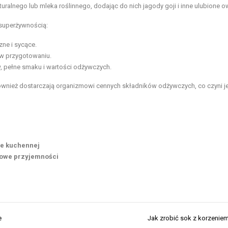
uralnego lub mleka roślinnego, dodając do nich jagody goji i inne ulubione 
 superżywnością:
zne i sycące.
 w przygotowaniu.
, pełne smaku i wartości odżywczych.
 również dostarczają organizmowi cennych składników odżywczych, co czyni j
ie kuchennej
kowe przyjemności
e
Jak zrobić sok z korzenie