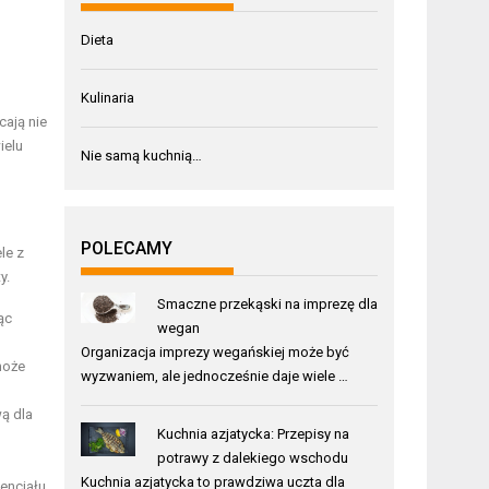
Dieta
Kulinaria
cają nie
ielu
Nie samą kuchnią…
POLECAMY
le z
y.
Smaczne przekąski na imprezę dla
ąc
wegan
Organizacja imprezy wegańskiej może być
może
wyzwaniem, ale jednocześnie daje wiele …
ą dla
Kuchnia azjatycka: Przepisy na
potrawy z dalekiego wschodu
Kuchnia azjatycka to prawdziwa uczta dla
encjału