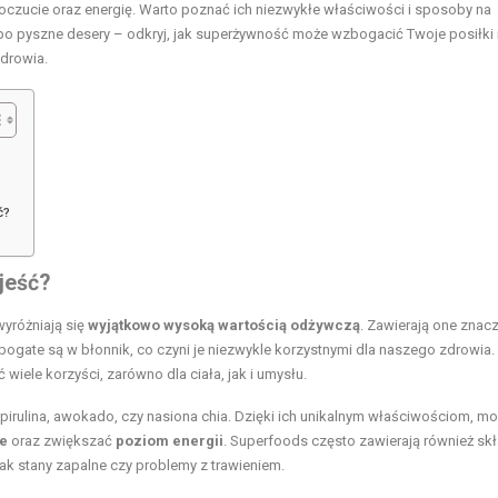
czucie oraz energię. Warto poznać ich niezwykłe właściwości i sposoby na
po pyszne desery – odkryj, jak superżywność może wzbogacić Twoje posiłki 
zdrowia.
ć?
jeść?
wyróżniają się
wyjątkowo wysoką wartością odżywczą
. Zawierają one znac
e bogate są w błonnik, co czyni je niezwykle korzystnymi dla naszego zdrowia.
iele korzyści, zarówno dla ciała, jak i umysłu.
spirulina, awokado, czy nasiona chia. Dzięki ich unikalnym właściwościom, m
e
oraz zwiększać
poziom energii
. Superfoods często zawierają również skł
ak stany zapalne czy problemy z trawieniem.