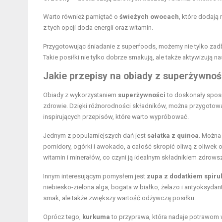
Warto również pamiętać o
świeżych owocach
, które dodają
z tych opcji doda energii oraz witamin.
Przygotowując śniadanie z superfoods, możemy nie tylko zadb
Takie posiłki nie tylko dobrze smakują, ale także aktywizują n
Jakie przepisy na obiady z superżywno
Obiady z wykorzystaniem
superżywności
to doskonały sposó
zdrowie. Dzięki różnorodności składników, można przygotować 
inspirujących przepisów, które warto wypróbować.
Jednym z popularniejszych dań jest
sałatka z quinoa
. Można
pomidory, ogórki i awokado, a całość skropić oliwą z oliwek or
witamin i minerałów, co czyni ją idealnym składnikiem zdrow
Innym interesującym pomysłem jest
zupa z dodatkiem spiru
niebiesko-zielona alga, bogata w białko, żelazo i antyoksyda
smak, ale także zwiększy wartość odżywczą posiłku.
Oprócz tego,
kurkuma
to przyprawa, która nadaje potrawom 