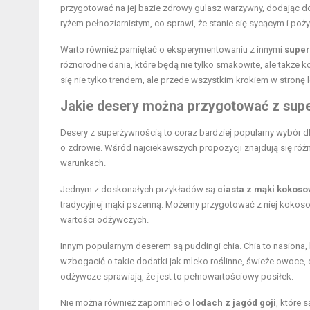
przygotować na jej bazie zdrowy gulasz warzywny, dodając 
ryżem pełnoziarnistym, co sprawi, że stanie się sycącym i po
Warto również pamiętać o eksperymentowaniu z innymi
super
różnorodne dania, które będą nie tylko smakowite, ale także
się nie tylko trendem, ale przede wszystkim krokiem w stronę l
Jakie desery można przygotować z sup
Desery z superżywnością to coraz bardziej popularny wybór dl
o zdrowie. Wśród najciekawszych propozycji znajdują się róż
warunkach.
Jednym z doskonałych przykładów są
ciasta z mąki kokoso
tradycyjnej mąki pszenną. Możemy przygotować z niej kokosow
wartości odżywczych.
Innym popularnym deserem są puddingi chia. Chia to nasiona, 
wzbogacić o takie dodatki jak mleko roślinne, świeże owoce,
odżywcze sprawiają, że jest to pełnowartościowy posiłek.
Nie można również zapomnieć o
lodach z jagód goji
, które 