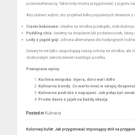
przeciwutleniaczy. Takie lody można przygotować z jogurtu nat
Aby ułatwić wybór, oto przykład kilku popularnych deserów z
Ciasto kokosowe:
idealne na słodkie przekąski, niskokaloryc
Pudding chia:
świetny na śniadanie lub podwieczorek, łatwy
Lody z jagód goji:
zdrowa alternatywa dla tradycyjnych lodów
Desery te nie tylko zaspokajają naszą ochotę na słodkie, ale
doskonałym zakończeniem każdego posiłku.
Powiązane wpisy:
Kuchnia etiopska: Injera, doro wat i kitfo
Kulinarne trendy: Co warto mieć w swojej despens
Kulinarne podróże z napojami: Jak połączyć sma
Proste dania z jajek na każdą okazję
Posted in
Kulinaria
Nawigacja
Kolorowy bufet: Jak przygotować imponujący stół na przyjęci