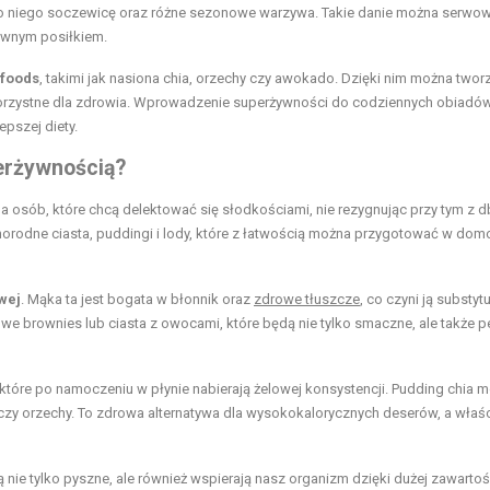
do niego soczewicę oraz różne sezonowe warzywa. Takie danie można serwo
żywnym posiłkiem.
foods
, takimi jak nasiona chia, orzechy czy awokado. Dzięki nim można twor
 korzystne dla zdrowia. Wprowadzenie superżywności do codziennych obiadów
epszej diety.
erżywnością?
a osób, które chcą delektować się słodkościami, nie rezygnując przy tym z d
norodne ciasta, puddingi i lody, które z łatwością można przygotować w do
wej
. Mąka ta jest bogata w błonnik oraz
zdrowe tłuszcze
, co czyni ją substy
e brownies lub ciasta z owocami, które będą nie tylko smaczne, ale także p
które po namoczeniu w płynie nabierają żelowej konsystencji. Pudding chia 
 czy orzechy. To zdrowa alternatywa dla wysokokalorycznych deserów, a właś
są nie tylko pyszne, ale również wspierają nasz organizm dzięki dużej zawartoś