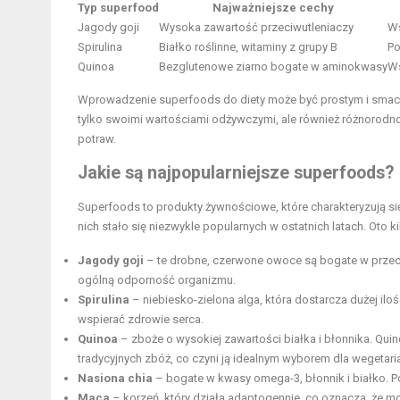
Typ
superfood
Najważniejsze cechy
Jagody goji
Wysoka zawartość przeciwutleniaczy
Ws
Spirulina
Białko roślinne, witaminy z grupy B
Po
Quinoa
Bezglutenowe ziarno bogate w aminokwasy
Ws
Wprowadzenie superfoods do diety może być prostym i sm
tylko swoimi wartościami odżywczymi, ale również różnorodno
potraw.
Jakie są najpopularniejsze superfoods?
Superfoods to produkty żywnościowe, które charakteryzują si
nich stało się niezwykle popularnych w ostatnich latach. Oto k
Jagody goji
– te drobne, czerwone owoce są bogate w przec
ogólną odporność organizmu.
Spirulina
– niebiesko-zielona alga, która dostarcza dużej ilo
wspierać zdrowie serca.
Quinoa
– zboże o wysokiej zawartości białka i błonnika. Qu
tradycyjnych zbóż, co czyni ją idealnym wyborem dla wegetari
Nasiona chia
– bogate w kwasy omega-3, błonnik i białko. 
Maca
– korzeń, który działa adaptogennie, co oznacza, że m