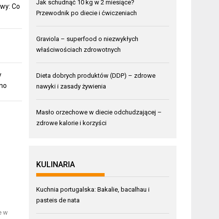
Jak schudnąć 10 kg w 2 miesiące?
wy: Co
Przewodnik po diecie i ćwiczeniach
Graviola – superfood o niezwykłych
właściwościach zdrowotnych
y
Dieta dobrych produktów (DDP) – zdrowe
mno
nawyki i zasady żywienia
Masło orzechowe w diecie odchudzającej –
zdrowe kalorie i korzyści
KULINARIA
Kuchnia portugalska: Bakalie, bacalhau i
pasteis de nata
e w