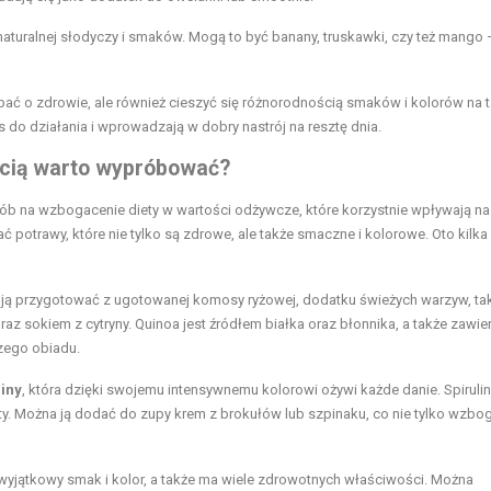
 naturalnej słodyczy i smaków. Mogą to być banany, truskawki, czy też mango
ać o zdrowie, ale również cieszyć się różnorodnością smaków i kolorów na t
as do działania i wprowadzają w dobry nastrój na resztę dnia.
ścią warto wypróbować?
b na wzbogacenie diety w wartości odżywcze, które korzystnie wpływają na
potrawy, które nie tylko są zdrowe, ale także smaczne i kolorowe. Oto kilka
 ją przygotować z ugotowanej komosy ryżowej, dodatku świeżych warzyw, tak
az sokiem z cytryny. Quinoa jest źródłem białka oraz błonnika, a także zawie
szego obiadu.
liny
, która dzięki swojemu intensywnemu kolorowi ożywi każde danie. Spirulin
nty. Można ją dodać do zupy krem z brokułów lub szpinaku, co nie tylko wzbo
wyjątkowy smak i kolor, a także ma wiele zdrowotnych właściwości. Można