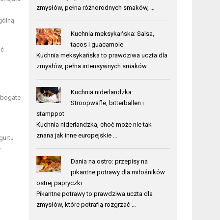
zmysłów, pełna różnorodnych smaków, …
gólną
Kuchnia meksykańska: Salsa,
tacos i guacamole
ić
Kuchnia meksykańska to prawdziwa uczta dla
zmysłów, pełna intensywnych smaków …
Kuchnia niderlandzka:
o bogate
Stroopwafle, bitterballen i
stamppot
Kuchnia niderlandzka, choć może nie tak
znana jak inne europejskie …
gurtu
e
Dania na ostro: przepisy na
pikantne potrawy dla miłośników
ostrej papryczki
Pikantne potrawy to prawdziwa uczta dla
zmysłów, które potrafią rozgrzać …