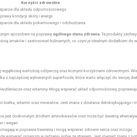
Korzyści zdrowotne
parcie dla układu odpornościowego
prawa kondycji skóry i energii
parcie dla układu pokarmowego i
odchudzania
acznym sposobem na poprawę
ogólnego stanu zdrowia
. Te produkty zachwy
ścią smaków i zastosowań kulinarnych, co czyni je idealnym dodatkiem do w
ę wyjątkową wartością odżywczą oraz licznymi korzyściami zdrowotnymi. Wie
ilka z najczęściej wybieranych superfoods, które warto włączyć do swojej diet
iwutleniacze oraz witaminy. Mogą wspierać układ odpornościowy, poprawiaj
ści białka, witamin oraz minerałów. Jest znana z działania detoksykującego i 
inoa jest doskonałym źródłem aminokwasów oraz może być świetną alternatyw
an i wegan.
Pomagają w poprawie trawienia i mogą wspierać zdrowie serca oraz mózgu.
oże wspierać organizm w radzeniu sobie ze stresem. Jest również znany z pot