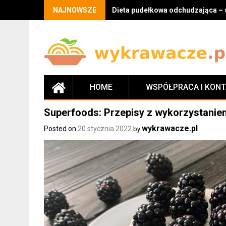
Skip
NAJNOWSZE
Dieta pudełkowa odchudzająca – 
to
content
HOME
WSPÓŁPRACA I KON
Superfoods: Przepisy z wykorzystanie
wykrawacze.pl
Posted on
20 stycznia 2022
by