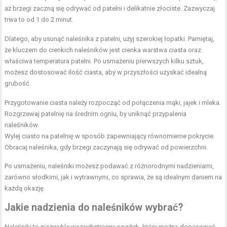
aż brzegi zaczną się odrywać od patelni i delikatnie złociste. Zazwyczaj
trwa to od 1 do 2 minut.
Dlatego, aby usunąć naleśnika z patelni, użyj szerokiej łopatki. Pamiętaj,
że kluczem do cienkich naleśników jest cienka warstwa ciasta oraz
właściwa temperatura patelni. Po usmażeniu pierwszych kilku sztuk,
możesz dostosować ilość ciasta, aby w przyszłości uzyskać idealną
grubość.
Przygotowanie ciasta należy rozpocząć od połączenia mąki, jajek i mleka.
Rozgrzewaj patelnię na średnim ogniu, by uniknąć przypalenia
naleśników.
Wylej ciasto na patelnię w sposób zapewniający równomierne pokrycie.
Obracaj naleśnika, gdy brzegi zaczynają się odrywać od powierzchni.
Po usmażeniu, naleśniki możesz podawać z różnorodnymi nadzieniami,
zarówno słodkimi, jak i wytrawnymi, co sprawia, że są idealnym daniem na
każdą okazję.
Jakie nadzienia do naleśników wybrać?
Naleśniki to niezwykle wszechstronny posiłek, który można dopasować