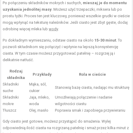
Po połączeniu składników mokrych i suchych,
mieszaj je do momentu
uzyskania jednolitej masy
. Możesz użyć trzepaczki, miksera lub po
prostu łyżki. Proces ten jest kluczowy, ponieważ wszelkie grudki w cieście
mogą wpłynąć na teksturę naleśników. Jeśli ciasto jest zbyt gęste, dodaj
odrobinę więcej mleka lub
wody
.
Po dokładnym wymieszaniu, odstaw ciasto na około
15-30 minut
. To
pozwoli składnikom się połączyć i wpłynie na lepszą konsystencję
ciasta. W tym czasie możesz przygotować patelnię – rozgrzej ją i
delikatnie natłuść.
Rodzaj
Przykłady
Rola w cieście
składnika
Składniki
Mąka, sól,
Stanowią bazę ciasta, nadając mu strukturę
suche
cukier
Składniki
Jaja, mleko,
Umożliwiają połączenie i nadanie
mokre
woda
wilgotności ciastu
Tłuszcz
Olej, masło
Poprawia smak i zapobiega przywieraniu
Gdy ciasto jest gotowe, możesz przystąpić do smażenia. Wylej
odpowiednią ilość ciasta na rozgrzaną patelnię i smaż przez kilka minut z