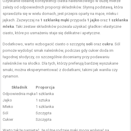
Uzyskanie idealnej konsystencji ciasta naleśnikowego w dużej mierze
zależy od odpowiednich proporcji składników. Słynną podstawą, która
sprawdziła się w wielu domach, jest przepis oparty na mące, mleku i
jajkach. Zazwyczaj na
1 szklankę mąki
przypada
1 jajko
oraz
1 szklanka
mleka
. Taki zestaw składników pozwala uzyskać gładkie i elastyczne
ciasto, które po usmażeniu staje się delikatne i apetyczne.
Dodatkowo, warto wzbogacić ciasto o szczyptę
soli
oraz
cukru
. Sól
pomoże wydobyć smak naleśników, podczas gdy cukier doda im
łagodnej słodyczy, co szczególnie doceniamy przy podawaniu
naleśników na słodko. Dla tych, którzy preferują bardziej wyszukane
smaki, można eksperymentować z dodatkami, takimi jak wanilia czy
cynamon.
Składnik
Proporcja
Odpowiednia mąka
1 szklanka
Jajko
1 sztuka
Mleko
1 szklanka
Sól
Szczypta
Cukier
Szczypta
Warto także pamiętać, że różne rodzaje mąki mogą wpłynąć na