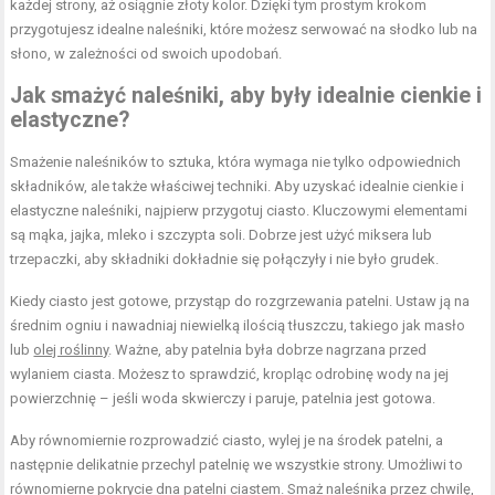
każdej strony, aż osiągnie złoty kolor. Dzięki tym prostym krokom
przygotujesz idealne naleśniki, które możesz serwować na słodko lub na
słono, w zależności od swoich upodobań.
Jak smażyć naleśniki, aby były idealnie cienkie i
elastyczne?
Smażenie naleśników to sztuka, która wymaga nie tylko odpowiednich
składników, ale także właściwej techniki. Aby uzyskać idealnie cienkie i
elastyczne naleśniki, najpierw przygotuj ciasto. Kluczowymi elementami
są mąka, jajka, mleko i szczypta soli. Dobrze jest użyć miksera lub
trzepaczki, aby składniki dokładnie się połączyły i nie było grudek.
Kiedy ciasto jest gotowe, przystąp do rozgrzewania patelni. Ustaw ją na
średnim ogniu i nawadniaj niewielką ilością tłuszczu, takiego jak masło
lub
olej roślinny
. Ważne, aby patelnia była dobrze nagrzana przed
wylaniem ciasta. Możesz to sprawdzić, kropląc odrobinę wody na jej
powierzchnię – jeśli woda skwierczy i paruje, patelnia jest gotowa.
Aby równomiernie rozprowadzić ciasto, wylej je na środek patelni, a
następnie delikatnie przechyl patelnię we wszystkie strony. Umożliwi to
równomierne pokrycie dna patelni ciastem. Smaż naleśnika przez chwilę,