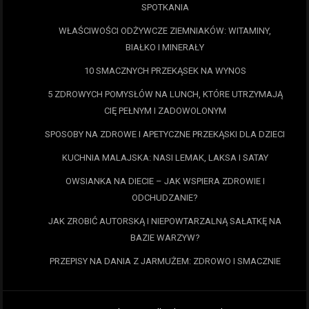
SPOTKANIA
WŁAŚCIWOŚCI ODŻYWCZE ZIEMNIAKÓW: WITAMINY,
BIAŁKO I MINERAŁY
10 SMACZNYCH PRZEKĄSEK NA WYNOS
5 ZDROWYCH POMYSŁÓW NA LUNCH, KTÓRE UTRZYMAJĄ
CIĘ PEŁNYM I ZADOWOLONYM
SPOSOBY NA ZDROWE I APETYCZNE PRZEKĄSKI DLA DZIECI
KUCHNIA MALAJSKA: NASI LEMAK, LAKSA I SATAY
OWSIANKA NA DIECIE – JAK WSPIERA ZDROWIE I
ODCHUDZANIE?
JAK ZROBIĆ AUTORSKĄ I NIEPOWTARZALNĄ SAŁATKĘ NA
BAZIE WARZYW?
PRZEPISY NA DANIA Z JARMUŻEM: ZDROWO I SMACZNIE