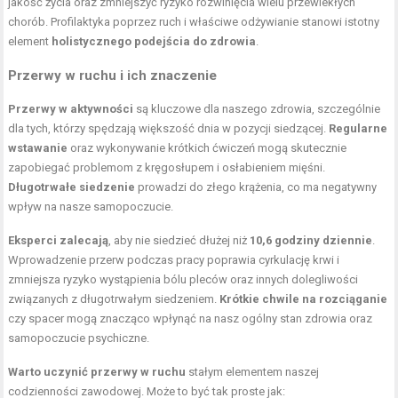
jakość życia oraz zmniejszyć ryzyko rozwinięcia wielu przewlekłych
chorób. Profilaktyka poprzez ruch i właściwe odżywianie stanowi istotny
element
holistycznego podejścia do zdrowia
.
Przerwy w ruchu i ich znaczenie
Przerwy w aktywności
są kluczowe dla naszego zdrowia, szczególnie
dla tych, którzy spędzają większość dnia w pozycji siedzącej.
Regularne
wstawanie
oraz wykonywanie krótkich ćwiczeń mogą skutecznie
zapobiegać problemom z kręgosłupem i osłabieniem mięśni.
Długotrwałe siedzenie
prowadzi do złego krążenia, co ma negatywny
wpływ na nasze samopoczucie.
Eksperci zalecają
, aby nie siedzieć dłużej niż
10,6 godziny dziennie
.
Wprowadzenie przerw podczas pracy poprawia cyrkulację krwi i
zmniejsza ryzyko wystąpienia bólu pleców oraz innych dolegliwości
związanych z długotrwałym siedzeniem.
Krótkie chwile na rozciąganie
czy spacer mogą znacząco wpłynąć na nasz ogólny stan zdrowia oraz
samopoczucie psychiczne.
Warto uczynić przerwy w ruchu
stałym elementem naszej
codzienności zawodowej. Może to być tak proste jak: