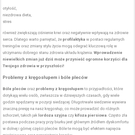
otyłość,
niezdrowa dieta,
stres
również zwiększają ciśnienie krwi oraz negatywnie wpływają na zdrowie
serca. Dlatego warto pamiętać, że
profilaktyka
w postaci regularnych
treningów oraz zmiany stylu życia mogą odegrać kluczową rolę w
utrzymaniu dobrego stanu zdrowia układu krążenia.
Wprowadzenie
niewielkich zmian już dziś może przynieść ogromne korzyści dla
Twojego zdrowia w przyszłości!
Problemy z kręgosłupem i bóle pleców
Bóle pleców
oraz
problemy z kręgosłupem
to przypadłości, które
dotykają wielu osób, zwłaszcza w dzisiejszych czasach, gdy wiele
godzin spędzamy w pozycji siedzącej. Długotrwałe siedzenie wywiera
znaczną presję na nasz kręgosłup, co może prowadzić do różnych
schorzeń, takich jak
lordoza szyjna
czy
kifoza piersiowa
. Często zła
postawa podczas pracy przy biurku jest głównym źródłem dyskomfortu
w dolnej i górnej części pleców. Bóle te mogą być efektem napięcia