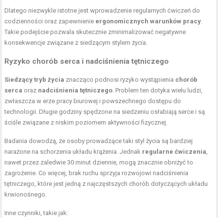
Dlatego niezwykle istotne jest wprowadzenie regularnych ćwiczeń do
codzienności oraz zapewnienie
ergonomicznych warunków pracy
.
Takie podejście pozwala skutecznie zminimalizować negatywne
konsekwencje związane z siedzącym stylem życia.
Ryzyko chorób serca i nadciśnienia tętniczego
Siedzący tryb życia
znacząco podnosi ryzyko wystąpienia
chorób
serca
oraz
nadciśnienia tętniczego
. Problem ten dotyka wielu ludzi,
zwłaszcza w erze pracy biurowej i powszechnego dostępu do
technologii. Długie godziny spędzone na siedzeniu osłabiają serce i są
ściśle związane z niskim poziomem aktywności fizycznej.
Badania dowodzą, że osoby prowadzące taki styl życia są bardziej
narażone na schorzenia układu krążenia. Jednak
regularne ćwiczenia
,
nawet przez zaledwie 30 minut dziennie, mogą znacznie obniżyć to
zagrożenie. Co więcej, brak ruchu sprzyja rozwojowi nadciśnienia
tętniczego, które jest jedną z najczęstszych chorób dotyczących układu
krwionośnego.
Inne czynniki, takie jak: