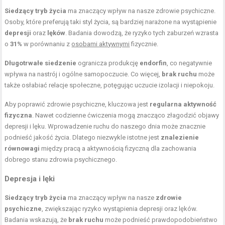
Siedzący tryb życia
ma znaczący wpływ na nasze zdrowie psychiczne.
Osoby, które preferują taki styl życia, są bardziej narażone na wystąpienie
depresji
oraz
lęków
. Badania dowodzą, że ryzyko tych zaburzeń wzrasta
o
31%
w porównaniu z
osobami aktywnymi
fizycznie.
Długotrwałe siedzenie
ogranicza produkcję
endorfin
, co negatywnie
wpływa na nastrój i ogólne samopoczucie. Co więcej,
brak ruchu
może
także osłabiać relacje społeczne, potęgując uczucie izolacji i niepokoju.
Aby poprawić zdrowie psychiczne, kluczowa jest
regularna aktywność
fizyczna
. Nawet codzienne ćwiczenia mogą znacząco złagodzić objawy
depresji i lęku. Wprowadzenie ruchu do naszego dnia może znacznie
podnieść jakość życia. Dlatego niezwykle istotne jest
znalezienie
równowagi
między pracą a aktywnością fizyczną dla zachowania
dobrego stanu zdrowia psychicznego.
Depresja i lęki
Siedzący tryb życia
ma znaczący wpływ na nasze
zdrowie
psychiczne
, zwiększając ryzyko wystąpienia depresji oraz lęków.
Badania wskazują, że
brak ruchu
może podnieść prawdopodobieństwo