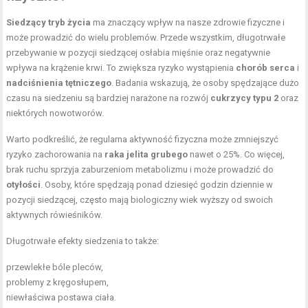
Siedzący tryb życia
ma znaczący wpływ na nasze zdrowie fizyczne i
może prowadzić do wielu problemów. Przede wszystkim, długotrwałe
przebywanie w pozycji siedzącej osłabia mięśnie oraz negatywnie
wpływa na krążenie krwi. To zwiększa ryzyko wystąpienia
chorób serca
i
nadciśnienia tętniczego
. Badania wskazują, że osoby spędzające dużo
czasu na siedzeniu są bardziej narażone na rozwój
cukrzycy typu 2
oraz
niektórych nowotworów.
Warto podkreślić, że regularna aktywność fizyczna może zmniejszyć
ryzyko zachorowania na
raka jelita grubego
nawet o 25%. Co więcej,
brak ruchu sprzyja zaburzeniom metabolizmu i może prowadzić do
otyłości
. Osoby, które spędzają ponad dziesięć godzin dziennie w
pozycji siedzącej, często mają biologiczny wiek wyższy od swoich
aktywnych rówieśników.
Długotrwałe efekty siedzenia to także:
przewlekłe bóle pleców,
problemy z kręgosłupem,
niewłaściwa postawa ciała.