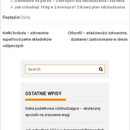
Gotowanie na parze – 5 korzyści dla odchudzania i zdrowia
Jak schudnąć 10 kg w 2 miesiące? Zdrowy plan odchudzania
Posted in
Dieta
Nawigacja
Kiełki brokuła – zdrowotne
Chlorofil – właściwości zdrowotne,
wpisu
superfood pełne składników
działanie i zastosowanie w diecie
odżywczych
OSTATNIE WPISY
Dieta pudełkowa odchudzająca – skuteczny
sposób na zrzucenie wagi