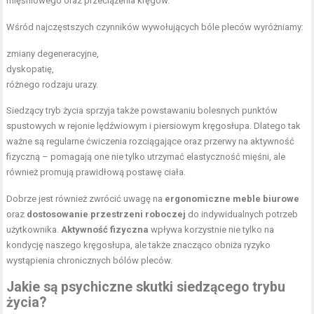
mięśniowego oraz przeciążenia kręgów.
Wśród najczęstszych czynników wywołujących bóle pleców wyróżniamy:
zmiany degeneracyjne,
dyskopatię,
różnego rodzaju urazy.
Siedzący tryb życia sprzyja także powstawaniu bolesnych punktów
spustowych w rejonie lędźwiowym i piersiowym kręgosłupa. Dlatego tak
ważne są regularne ćwiczenia rozciągające oraz przerwy na aktywność
fizyczną – pomagają one nie tylko utrzymać elastyczność mięśni, ale
również promują prawidłową postawę ciała.
Dobrze jest również zwrócić uwagę na
ergonomiczne meble biurowe
oraz
dostosowanie przestrzeni roboczej
do indywidualnych potrzeb
użytkownika.
Aktywność fizyczna
wpływa korzystnie nie tylko na
kondycję naszego kręgosłupa, ale także znacząco obniża ryzyko
wystąpienia chronicznych bólów pleców.
Jakie są psychiczne skutki siedzącego trybu
życia?