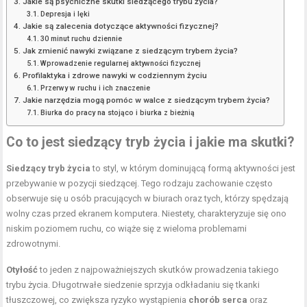
Jakie są psychiczne skutki siedzącego trybu życia?
Depresja i lęki
Jakie są zalecenia dotyczące aktywności fizycznej?
30 minut ruchu dziennie
Jak zmienić nawyki związane z siedzącym trybem życia?
Wprowadzenie regularnej aktywności fizycznej
Profilaktyka i zdrowe nawyki w codziennym życiu
Przerwy w ruchu i ich znaczenie
Jakie narzędzia mogą pomóc w walce z siedzącym trybem życia?
Biurka do pracy na stojąco i biurka z bieżnią
Co to jest siedzący tryb życia i jakie ma skutki?
Siedzący tryb życia
to styl, w którym dominującą formą aktywności jest
przebywanie w pozycji siedzącej. Tego rodzaju zachowanie często
obserwuje się u osób pracujących w biurach oraz tych, którzy spędzają
wolny czas przed ekranem komputera. Niestety, charakteryzuje się ono
niskim poziomem ruchu, co wiąże się z wieloma problemami
zdrowotnymi.
Otyłość
to jeden z najpoważniejszych skutków prowadzenia takiego
trybu życia. Długotrwałe siedzenie sprzyja odkładaniu się tkanki
tłuszczowej, co zwiększa ryzyko wystąpienia
chorób serca
oraz