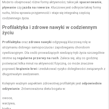
Może to obejmować różne formy aktywności, takie jak
spacerowanie
,
pływanie
czy
jazda na rowerze
. Kluczowe jest odkrycie takiej formy
ruchu, która sprawia przyjemność i staje się integralną częścią
codziennego życia.
Profilaktyka i zdrowe nawyki w codziennym
życiu
Profilaktyka
oraz
zdrowe nawyki
odgrywają kluczową rolę w
utrzymaniu dobrego samopoczucia i zapobieganiu chorobom
cywilizacyjnym. Dla osób prowadzących siedzący tryb życia szczególnie
istotne są
regularne przerwy na ruch
. Zaleca się, aby co godzinę
poświęcać kilka minut na aktywność fizyczną, co może znacznie
poprawić
krążenie krwi
i zredukować ryzyko dolegliwości związanych z
długotrwałym siedzeniem.
Kolejnym ważnym aspektem zdrowotnej profilaktyki jest
odpowiednie
odżywianie
. Zrównoważona dieta bogata w:
owoce,
warzywa,
białka,