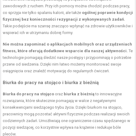
zawodowych z ruchem. Przy ich pomocy można chodzić podczas pracy,
co sprzyja nie tylko spalaniu kalorii, ale także
ogólnej poprawie kondycji
fizycznej bez konieczności rezygnacji z wykonywanych zadań.
Takie podejście ma szansę znacząco wpłynąć na zdrowie użytkowników i
wspierać ich w utrzymaniu dobrej formy.
Nie można zapominać o aplikacjach mobilnych oraz urządzeniach
fitness, które oferują dodatkowe wsparcie dla naszej aktywności.
Te
technologie pomagają śledzić nasze postępy i przypominają o potrzebie
przerw od siedzenia. Dzięki nim łatwo możemy monitorować swoje
osiągnięcia oraz znaleźć motywację do regularnych ćwiczeń.
Biurka do pracy na stojąco i biurka z bieżnią
Biurka do pracy na stojąco
oraz
biurka z bieżnią
to innowacyjne
rozwiązania, które skutecznie pomagają w walce z negatywnymi
konsekwencjami siedzącego trybu życia. Dzięki biurkom na stojąco,
pracownicy mogą pozostać aktywni fizycznie podczas realizacji swoich
codziennych zadań. Umożliwiają one ograniczenie czasu spędzanego w
pozycji siedzącej, co korzystnie wpływa na krążenie i redukuje bóle
pleców.