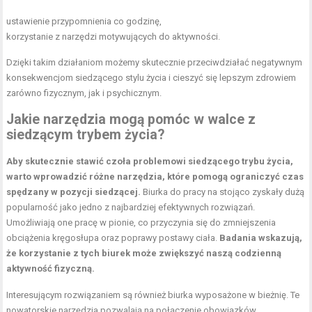
ustawienie przypomnienia co godzinę,
korzystanie z narzędzi motywujących do aktywności.
Dzięki takim działaniom możemy skutecznie przeciwdziałać negatywnym
konsekwencjom siedzącego stylu życia i cieszyć się lepszym zdrowiem
zarówno fizycznym, jak i psychicznym.
Jakie narzędzia mogą pomóc w walce z
siedzącym trybem życia?
Aby skutecznie stawić czoła problemowi siedzącego trybu życia,
warto wprowadzić różne narzędzia, które pomogą ograniczyć czas
spędzany w pozycji siedzącej.
Biurka do pracy na stojąco zyskały dużą
popularność jako jedno z najbardziej efektywnych rozwiązań.
Umożliwiają one pracę w pionie, co przyczynia się do zmniejszenia
obciążenia kręgosłupa oraz poprawy postawy ciała.
Badania wskazują,
że korzystanie z tych biurek może zwiększyć naszą codzienną
aktywność fizyczną.
Interesującym rozwiązaniem są również biurka wyposażone w bieżnię. Te
nowatorskie narzędzia pozwalają na połączenie obowiązków