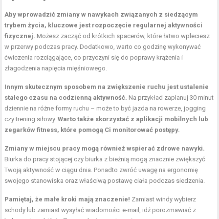
Aby wprowadzić zmiany w nawykach związanych z siedzącym
trybem życia, kluczowe jest rozpoczęcie regularnej aktywności
fizycznej.
Możesz zacząć od krótkich spacerów, które łatwo wpleciesz
w przerwy podczas pracy. Dodatkowo, warto co godzinę wykonywać
ćwiczenia rozciągające, co przyczyni się do poprawy krążenia i
złagodzenia napięcia mięśniowego.
Innym skutecznym sposobem na zwiększenie ruchu jest ustalenie
stałego czasu na codzienną aktywność.
Na przykład zaplanuj 30 minut
dziennie na różne formy ruchu – może to być jazda na rowerze, jogging
czy trening siłowy.
Warto także skorzystać z aplikacji mobilnych lub
zegarków fitness, które pomogą Ci monitorować postępy.
Zmiany w miejscu pracy mogą również wspierać zdrowe nawyki.
Biurka do pracy stojącej czy biurka z bieżnią mogą znacznie zwiększyć
Twoją aktywność w ciągu dnia. Ponadto zwróć uwagę na ergonomię
swojego stanowiska oraz właściwą postawę ciała podczas siedzenia.
Pamiętaj, że małe kroki mają znaczenie!
Zamiast windy wybierz
schody lub zamiast wysyłać wiadomości e-mail, idź porozmawiać z