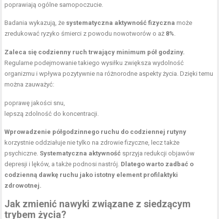
poprawiają ogólne samopoczucie.
Badania wykazują, że
systematyczna aktywność fizyczna
może
zredukować ryzyko śmierci z powodu nowotworów o aż
8%
.
Zaleca się codzienny ruch trwający minimum pół godziny.
Regularne podejmowanie takiego wysiłku zwiększa wydolność
organizmu i wpływa pozytywnie na różnorodne aspekty życia. Dzięki temu
można zauważyć:
poprawę jakości snu,
lepszą zdolność do koncentracji.
Wprowadzenie półgodzinnego ruchu do codziennej rutyny
korzystnie oddziałuje nie tylko na zdrowie fizyczne, lecz także
psychiczne.
Systematyczna aktywność
sprzyja redukcji objawów
depresji i lęków, a także podnosi nastrój.
Dlatego warto zadbać o
codzienną dawkę ruchu jako istotny element profilaktyki
zdrowotnej.
Jak zmienić nawyki związane z siedzącym
trybem życia?