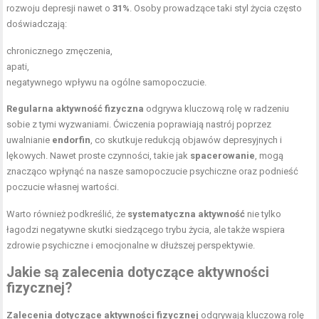
rozwoju depresji nawet o
31%
. Osoby prowadzące taki styl życia często
doświadczają:
chronicznego zmęczenia,
apati,
negatywnego wpływu na ogólne samopoczucie.
Regularna aktywność fizyczna
odgrywa kluczową rolę w radzeniu
sobie z tymi wyzwaniami. Ćwiczenia poprawiają nastrój poprzez
uwalnianie
endorfin
, co skutkuje redukcją objawów depresyjnych i
lękowych. Nawet proste czynności, takie jak
spacerowanie
, mogą
znacząco wpłynąć na nasze samopoczucie psychiczne oraz podnieść
poczucie własnej wartości.
Warto również podkreślić, że
systematyczna aktywność
nie tylko
łagodzi negatywne skutki siedzącego trybu życia, ale także wspiera
zdrowie psychiczne i emocjonalne w dłuższej perspektywie.
Jakie są zalecenia dotyczące aktywności
fizycznej?
Zalecenia dotyczące aktywności fizycznej
odgrywają kluczową rolę