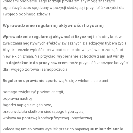
kolegami osobiście. Tego rodzaju proste zmiany mogą znacząco
ograniczyć czas spędzany w pozycji siedzącej i przynieść korzyści dla
Twojego ogólnego zdrowia.
Wprowadzenie regularnej aktywności fizycznej
Wprowadzenie regularnej aktywności fizycznej
to istotny krok w
zwalczaniu negatywnych efektów związanych z siedzącym trybem życia.
Aby skutecznie wpleść ruch w codzienne obowiązki, warto zacząć od
niewielkich zmian. Na przykład,
wybieranie schodów zamiast windy
lub
dojeżdżanie do pracy rowerem
może przynieść znaczące korzyści
dla Twojego zdrowia i samopoczucia.
Regularne uprawianie sportu
wiąże się z wieloma zaletami:
pomaga zwiększyć poziom energii,
poprawia nastrój,
łagodzi napięcie mięśniowe,
przeciwdziała skutkom siedzącego trybu życia,
wpływa na poprawę kondycji fizycznej i psychicznej.
Zaleca się umiarkowany wysiłek przez co najmniej
30 minut dziennie
.