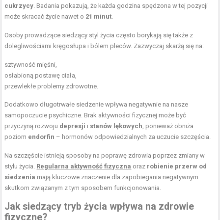
cukrzycy
. Badania pokazują, że każda godzina spędzona w tej pozycji
może skracać życie nawet o
21 minut
.
Osoby prowadzące siedzący styl życia często borykają się także z
dolegliwościami kręgosłupa i bólem pleców. Zazwyczaj skarżą się na:
sztywność mięśni,
osłabioną postawę ciała,
przewlekłe problemy zdrowotne.
Dodatkowo długotrwałe siedzenie wpływa negatywnie na nasze
samopoczucie psychiczne. Brak aktywności fizycznej może być
przyczyną rozwoju
depresji
i
stanów lękowych
, ponieważ obniża
poziom
endorfin
– hormonów odpowiedzialnych za uczucie szczęścia.
Na szczęście istnieją sposoby na poprawę zdrowia poprzez zmiany w
stylu życia.
Regularna aktywność fizyczna
oraz
robienie przerw od
siedzenia
mają kluczowe znaczenie dla zapobiegania negatywnym
skutkom związanym z tym sposobem funkcjonowania.
Jak siedzący tryb życia wpływa na zdrowie
fizyczne?