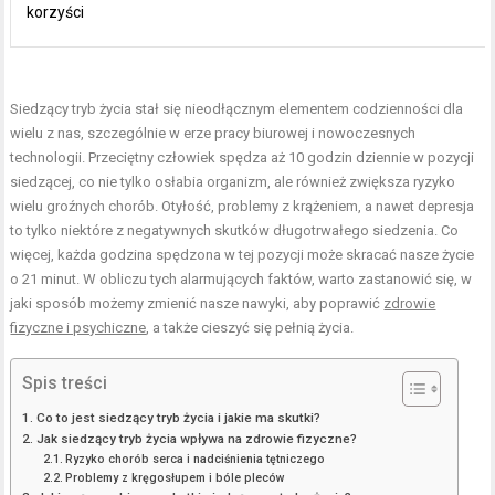
korzyści
Siedzący tryb życia stał się nieodłącznym elementem codzienności dla
wielu z nas, szczególnie w erze pracy biurowej i nowoczesnych
technologii. Przeciętny człowiek spędza aż 10 godzin dziennie w pozycji
siedzącej, co nie tylko osłabia organizm, ale również zwiększa ryzyko
wielu groźnych chorób. Otyłość, problemy z krążeniem, a nawet depresja
to tylko niektóre z negatywnych skutków długotrwałego siedzenia. Co
więcej, każda godzina spędzona w tej pozycji może skracać nasze życie
o 21 minut. W obliczu tych alarmujących faktów, warto zastanowić się, w
jaki sposób możemy zmienić nasze nawyki, aby poprawić
zdrowie
fizyczne i psychiczne
, a także cieszyć się pełnią życia.
Spis treści
Co to jest siedzący tryb życia i jakie ma skutki?
Jak siedzący tryb życia wpływa na zdrowie fizyczne?
Ryzyko chorób serca i nadciśnienia tętniczego
Problemy z kręgosłupem i bóle pleców