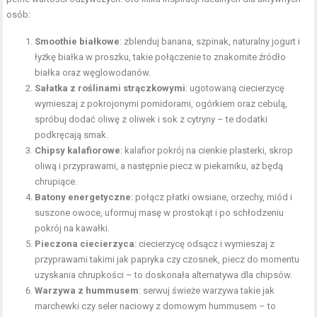
osób:
Smoothie białkowe
: zblenduj banana, szpinak, naturalny jogurt i
łyżkę białka w proszku, takie połączenie to znakomite źródło
białka oraz węglowodanów.
Sałatka z roślinami strączkowymi
: ugotowaną ciecierzycę
wymieszaj z pokrojonymi pomidorami, ogórkiem oraz cebulą,
spróbuj dodać oliwę z oliwek i sok z cytryny – te dodatki
podkręcają smak.
Chipsy kalafiorowe
: kalafior pokrój na cienkie plasterki, skrop
oliwą i przyprawami, a następnie piecz w piekarniku, aż będą
chrupiące.
Batony energetyczne
: połącz płatki owsiane, orzechy, miód i
suszone owoce, uformuj masę w prostokąt i po schłodzeniu
pokrój na kawałki.
Pieczona ciecierzyca
: ciecierzycę odsącz i wymieszaj z
przyprawami takimi jak papryka czy czosnek, piecz do momentu
uzyskania chrupkości – to doskonała alternatywa dla chipsów.
Warzywa z hummusem
: serwuj świeże warzywa takie jak
marchewki czy seler naciowy z domowym hummusem – to