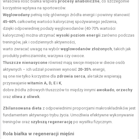
właściwa ilość białka wspiera
procesy anaboliczne
, co szczególnie
korzystnie wpływa na sportowców.
Węglowodany
pełnią rolę głównego źródła energii i powinny stanowić
45-60%
całkowitej wartości kalorycznej spożywanego jedzenia,
dzięki odpowiedniej podaży węglowodanów (40-70% wartości
kalorycznej) można utrzymać
wysoki poziom energii
zarówno podczas
treningów, jak i codziennych aktywności,
warto zwracać uwagę na wybór
węglowodanów złożonych
, takich jak
produkty pełnoziarniste, warzywa czy owoce.
Tłuszcze nienasycone
również mają swoje miejsce w diecie osób
aktywnych – ich udział powinien wynosić
20-35%
energii,
są one nie tylko korzystne dla
zdrowia serca
, ale także wspierają
przyswajanie
witamin A
, D, E i K
,
dobre źródła zdrowych tłuszczów to między innymi
awokado
,
orzechy
oraz
oliwa z oliwek
.
Zbilansowana dieta
z odpowiednimi proporcjami makroskładników jest
fundamentem aktywnego trybu życia. Umożliwia efektywne wykonywanie
treningów oraz
szybszą regenerację
po wysiłku fizycznym.
Rola białka w regeneracji mięśni