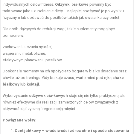
indywidualnych celów fitness.
Odżywki białkowe
powinny być
traktowane jako uzupełnienie diety – najlepiej spożywać je po wysiłku
fizycznym lub dodawać do posiłków takich jak owsianka czy omlet.
Dla osób dążących do redukcji wagi, takie suplementy mogą być
pomocne w:
zachowaniu uczucia sytości,
wspieraniu metabolizmu,
efektywnym planowaniu posiłków.
Doskonałe momenty na ich spożycie to bogate w białko śniadanie oraz
chwile tuż po treningu. Gdy brakuje czasu, warto mieć pod ręką
shake
białkowy
lub
koktajl
.
Wykorzystanie
odżywek białkowych
staje się nie tylko praktyczne, ale
również efektywne dla realizacji zamierzonych celów związanych z
aktywnością fizyczną i regeneracją mięśni.
Powiązane wpisy:
Ocet jabłkowy – właściwości zdrowotne i sposób stosowania