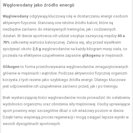
Węglowodany jako źródło energii
Węglowodany
odgrywają kluczową rolę w dostarczaniu energii osobom
aktywnym fizycznie. Stanowią one istotne źródło kalorii, które są
niezbędne zarówno do intensywnych treningów, jak i codziennych
działań. W diecie sportowca ich udział oscyluje zazwyczaj między
40 a
70%
całkowitej wartości kalorycznej. Zaleca się, aby przed wysiłkiem
spożywać około
2,5 g
węglowodanów na każdy kilogram masy ciała, co
pozwala na efektywne uzupełnienie zapasów
glikogenu
w mięśniach.
Glikogen
to forma przechowywania węglowodanów zmagazynowanych
głównie w mięśniach i wątrobie. Podczas aktywności fizycznej organizm
korzysta z tych rezerw jako szybkiego źródła energii. Dlatego kluczowe
jest odpowiednie ich uzupełnienie zarówno przed, jak i po treningu.
Brak wystarczającej ilości węglowodanów może prowadzić do osłabienia
wydolności organizmu oraz obniżenia siły mięśniowej. Osoby uprawiające
sport powinny więc szczególnie dbać o ich właściwy poziom w diecie.
Dzięki temu wspierają proces regeneracji i mogą osiągać lepsze wyniki w
swoich dyscyplinach sportowych.