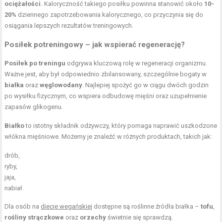
ociężałości.
Kaloryczność takiego posiłku powinna stanowić około
10-
20%
dziennego zapotrzebowania kalorycznego, co przyczynia się do
osiągania lepszych rezultatów treningowych.
Posiłek potreningowy – jak wspierać regenerację?
Posiłek po treningu
odgrywa kluczową rolę w regeneracji organizmu.
Ważne jest, aby był odpowiednio zbilansowany, szczególnie bogaty w
białka
oraz
węglowodany
. Najlepiej spożyć go w ciągu dwóch godzin
po wysiłku fizycznym, co wspiera odbudowę mięśni oraz uzupełnienie
zapasów glikogenu.
Białko
to istotny składnik odżywczy, który pomaga naprawić uszkodzone
włókna mięśniowe. Możemy je znaleźć w różnych produktach, takich jak:
drób,
ryby,
jaja,
nabiał.
Dla osób na
diecie wegańskiej
dostępne są roślinne źródła białka –
tofu
,
rośliny strączkowe
oraz
orzechy
świetnie się sprawdzą.