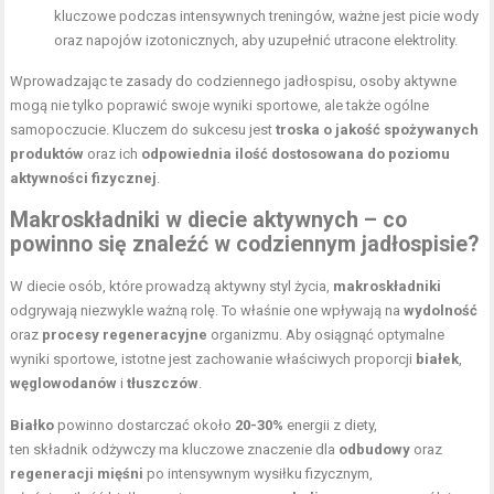
kluczowe podczas intensywnych treningów, ważne jest picie wody
oraz napojów izotonicznych, aby uzupełnić utracone elektrolity.
Wprowadzając te zasady do codziennego jadłospisu, osoby aktywne
mogą nie tylko poprawić swoje wyniki sportowe, ale także ogólne
samopoczucie. Kluczem do sukcesu jest
troska o jakość spożywanych
produktów
oraz ich
odpowiednia ilość dostosowana do poziomu
aktywności fizycznej
.
Makroskładniki w diecie
aktywnych – co
powinno się znaleźć w codziennym jadłospisie?
W diecie osób, które prowadzą aktywny styl życia,
makroskładniki
odgrywają niezwykle ważną rolę. To właśnie one wpływają na
wydolność
oraz
procesy regeneracyjne
organizmu. Aby osiągnąć optymalne
wyniki sportowe, istotne jest zachowanie właściwych proporcji
białek
,
węglowodanów
i
tłuszczów
.
Białko
powinno dostarczać około
20-30%
energii z diety,
ten składnik odżywczy ma kluczowe znaczenie dla
odbudowy
oraz
regeneracji mięśni
po intensywnym wysiłku fizycznym,