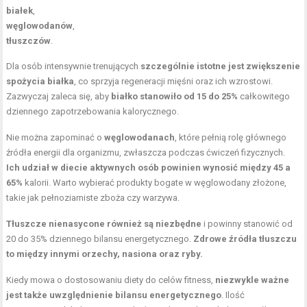
białek
,
węglowodanów
,
tłuszczów
.
Dla osób intensywnie trenujących
szczególnie istotne jest zwiększenie
spożycia białka
, co sprzyja regeneracji mięśni oraz ich wzrostowi.
Zazwyczaj zaleca się, aby
białko stanowiło od 15 do 25%
całkowitego
dziennego zapotrzebowania kalorycznego.
Nie można zapominać o
węglowodanach
, które pełnią rolę głównego
źródła energii dla organizmu, zwłaszcza podczas ćwiczeń fizycznych.
Ich udział w diecie aktywnych osób powinien wynosić między 45 a
65%
kalorii. Warto wybierać produkty bogate w węglowodany złożone,
takie jak pełnoziarniste zboża czy warzywa.
Tłuszcze nienasycone również są niezbędne
i powinny stanowić od
20 do 35% dziennego bilansu energetycznego.
Zdrowe źródła tłuszczu
to między innymi orzechy, nasiona oraz ryby.
Kiedy mowa o dostosowaniu diety do celów fitness,
niezwykle ważne
jest także uwzględnienie bilansu energetycznego
. Ilość