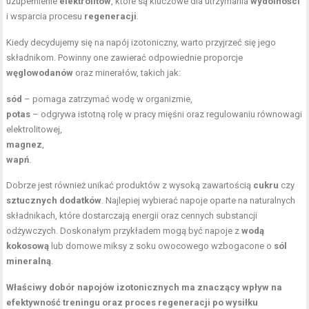
uzupełnienie
elektrolitów
, które są kluczowe dla utrzymania
wydolności
i wsparcia procesu
regeneracji
.
Kiedy decydujemy się na napój izotoniczny, warto przyjrzeć się jego
składnikom. Powinny one zawierać odpowiednie proporcje
węglowodanów
oraz minerałów, takich jak:
sód
– pomaga zatrzymać wodę w organizmie,
potas
– odgrywa istotną rolę w pracy mięśni oraz regulowaniu równowagi
elektrolitowej,
magnez
,
wapń
.
Dobrze jest również unikać produktów z wysoką zawartością
cukru
czy
sztucznych dodatków
. Najlepiej wybierać napoje oparte na naturalnych
składnikach, które dostarczają energii oraz cennych substancji
odżywczych. Doskonałym przykładem mogą być napoje z
wodą
kokosową
lub domowe miksy z soku owocowego wzbogacone o
sól
mineralną
.
Właściwy dobór napojów izotonicznych ma znaczący wpływ na
efektywność treningu oraz proces regeneracji po wysiłku