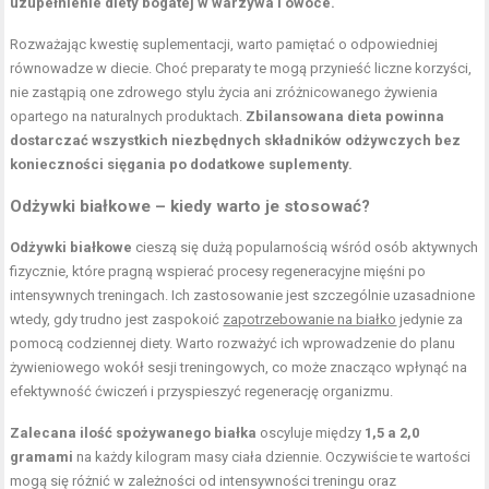
uzupełnienie diety bogatej w warzywa i owoce.
Rozważając kwestię suplementacji, warto pamiętać o odpowiedniej
równowadze w diecie. Choć preparaty te mogą przynieść liczne korzyści,
nie zastąpią one zdrowego stylu życia ani zróżnicowanego żywienia
opartego na naturalnych produktach.
Zbilansowana dieta powinna
dostarczać wszystkich niezbędnych składników odżywczych bez
konieczności sięgania po dodatkowe suplementy.
Odżywki białkowe – kiedy warto je stosować?
Odżywki białkowe
cieszą się dużą popularnością wśród osób aktywnych
fizycznie, które pragną wspierać procesy regeneracyjne mięśni po
intensywnych treningach. Ich zastosowanie jest szczególnie uzasadnione
wtedy, gdy trudno jest zaspokoić
zapotrzebowanie na białko
jedynie za
pomocą codziennej diety. Warto rozważyć ich wprowadzenie do planu
żywieniowego wokół sesji treningowych, co może znacząco wpłynąć na
efektywność ćwiczeń i przyspieszyć regenerację organizmu.
Zalecana ilość spożywanego białka
oscyluje między
1,5 a 2,0
gramami
na każdy kilogram masy ciała dziennie. Oczywiście te wartości
mogą się różnić w zależności od intensywności treningu oraz