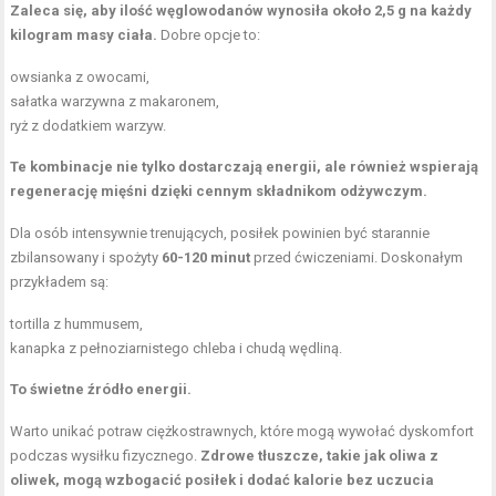
Zaleca się, aby ilość węglowodanów wynosiła około 2,5 g na każdy
kilogram masy ciała.
Dobre opcje to:
owsianka z owocami,
sałatka warzywna z makaronem,
ryż z dodatkiem warzyw.
Te kombinacje nie tylko dostarczają energii, ale również wspierają
regenerację mięśni dzięki cennym składnikom odżywczym.
Dla osób intensywnie trenujących, posiłek powinien być starannie
zbilansowany i spożyty
60-120 minut
przed ćwiczeniami. Doskonałym
przykładem są:
tortilla z hummusem,
kanapka z pełnoziarnistego chleba i chudą wędliną.
To świetne źródło energii.
Warto unikać potraw ciężkostrawnych, które mogą wywołać dyskomfort
podczas wysiłku fizycznego.
Zdrowe tłuszcze, takie jak oliwa z
oliwek, mogą wzbogacić posiłek i dodać kalorie bez uczucia