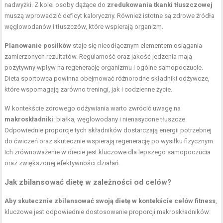
nadwyżki. Z kolei osoby dążące do
zredukowania tkanki tłuszczowej
muszą wprowadzić deficyt kaloryczny. Również istotne są zdrowe źródła
węglowodanów i tłuszczów, które wspierają organizm.
Planowanie posiłków
staje się nieodłącznym elementem osiągania
zamierzonych rezultatów. Regularność oraz jakość jedzenia mają
pozytywny wpływ na regenerację organizmu i ogólne samopoczucie.
Dieta sportowca powinna obejmować różnorodne składniki odżywcze,
które wspomagają zarówno treningi, jak i codzienne życie.
W kontekście zdrowego odżywiania warto zwrócić uwagę na
makroskładniki
: białka, węglowodany i nienasycone tłuszcze.
Odpowiednie proporcje tych składników dostarczają energii potrzebnej
do ćwiczeń oraz skutecznie wspierają regenerację po wysiłku fizycznym.
Ich zrównoważenie w diecie jest kluczowe dla lepszego samopoczucia
oraz zwiększonej efektywności działań.
Jak zbilansować dietę w zależności od celów?
Aby skutecznie zbilansować swoją dietę w kontekście celów fitness
,
kluczowe jest odpowiednie dostosowanie proporcji makroskładników: