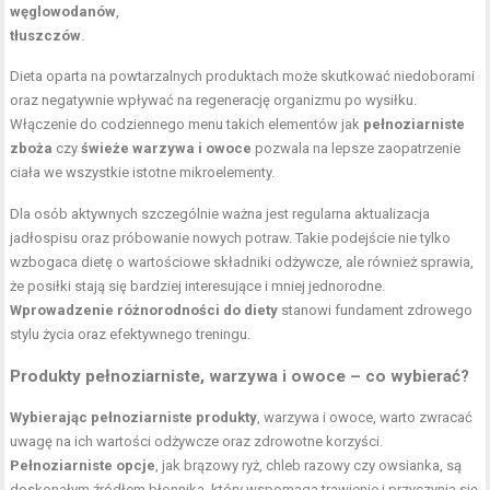
węglowodanów
,
tłuszczów
.
Dieta oparta na powtarzalnych produktach może skutkować niedoborami
oraz negatywnie wpływać na regenerację organizmu po wysiłku.
Włączenie do codziennego menu takich elementów jak
pełnoziarniste
zboża
czy
świeże warzywa i owoce
pozwala na lepsze zaopatrzenie
ciała we wszystkie istotne mikroelementy.
Dla osób aktywnych szczególnie ważna jest regularna aktualizacja
jadłospisu oraz próbowanie nowych potraw. Takie podejście nie tylko
wzbogaca dietę o wartościowe składniki odżywcze, ale również sprawia,
że posiłki stają się bardziej interesujące i mniej jednorodne.
Wprowadzenie różnorodności do diety
stanowi fundament zdrowego
stylu życia oraz efektywnego treningu.
Produkty pełnoziarniste, warzywa i owoce – co wybierać?
Wybierając pełnoziarniste produkty
, warzywa i owoce, warto zwracać
uwagę na ich wartości odżywcze oraz zdrowotne korzyści.
Pełnoziarniste opcje
, jak brązowy ryż, chleb razowy czy owsianka, są
doskonałym źródłem błonnika, który wspomaga trawienie i przyczynia się