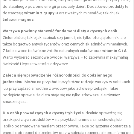
do stabilnego poziomu energii przez cały dzień. Dodatkowo produkty te
dostarczają
witamin z grupy B
oraz ważnych minerałów, takich jak
żelazo
i
magnez
.
Warzywa powinny stanowić fundament diety aktywnych osób.
Zielone liście, takie jak szpinak czy jarmuż, nie tylko oferują błonnik, ale
także bogactwo antyoksydantów oraz cennych składników mineralnych.
Z kolei owoce to świetne źródło naturalnych cukrów oraz
witamin C i A
.
Warto wybierać sezonowe owoce i warzywa – to zapewnia maksymalną
świeżość i lepsze wartości odżywcze.
Zaleca się wprowadzenie różnorodności do codziennego
jadłospisu.
Można na przykład łączyć różne rodzaje warzyw w sałatkach
lub przyrządzać smoothie z owoców jako zdrowe przekąski. Takie
podejście sprawia, że dieta staje się nie tylko zdrowsza, ale również
smaczniejsza.
Dla osób prowadzących aktywny tryb życia
idealnie sprawdzą się
przekąski z tych produktów – na przykład hummus z marchewką lub
jabłko posmarowane
masłem orzechowym
. Takie połączenia dostarczają
energii potrzebnej do treningów oraz wspierają regenerację organizmu po