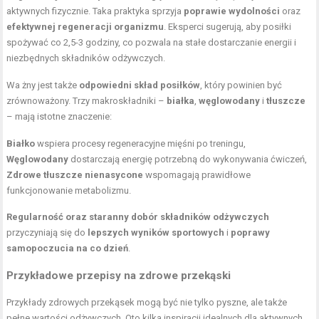
aktywnych fizycznie. Taka praktyka sprzyja
poprawie wydolności
oraz
efektywnej regeneracji organizmu
. Eksperci sugerują, aby posiłki
spożywać co 2,5-3 godziny, co pozwala na stałe dostarczanie energii i
niezbędnych składników odżywczych.
Wa żny jest także
odpowiedni skład posiłków
, który powinien być
zrównoważony. Trzy makroskładniki –
białka
,
węglowodany
i
tłuszcze
– mają istotne znaczenie:
Białko
wspiera procesy regeneracyjne mięśni po treningu,
Węglowodany
dostarczają energię potrzebną do wykonywania ćwiczeń,
Zdrowe tłuszcze nienasycone
wspomagają prawidłowe
funkcjonowanie metabolizmu.
Regularność oraz staranny dobór składników odżywczych
przyczyniają się do
lepszych wyników sportowych
i
poprawy
samopoczucia na co dzień
.
Przykładowe przepisy na zdrowe przekąski
Przykłady zdrowych przekąsek mogą być nie tylko pyszne, ale także
pełne wartości odżywczych. Oto kilka inspiracji idealnych dla aktywnych