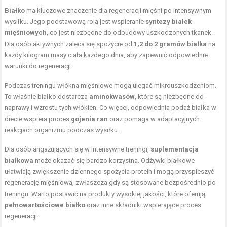
Białko
ma kluczowe znaczenie dla regeneracji mięśni po intensywnym
wysiłku. Jego podstawową rolą jest wspieranie
syntezy białek
mięśniowych
, co jest niezbędne do odbudowy uszkodzonych tkanek.
Dla osób aktywnych zaleca się spożycie od
1,2 do 2 gramów białka
na
każdy kilogram masy ciała każdego dnia, aby zapewnić odpowiednie
warunki do regeneracji.
Podczas treningu włókna mięśniowe mogą ulegać mikrouszkodzeniom.
To właśnie białko dostarcza
aminokwasów
, które są niezbędne do
naprawy i wzrostu tych włókien. Co więcej, odpowiednia podaż białka w
diecie wspiera proces
gojenia ran
oraz pomaga w adaptacyjnych
reakcjach organizmu podczas wysiłku.
Dla osób angażujących się w intensywne treningi,
suplementacja
białkowa
może okazać się bardzo korzystna. Odżywki białkowe
ułatwiają zwiększenie dziennego spożycia protein i mogą przyspieszyć
regenerację mięśniową, zwłaszcza gdy są stosowane bezpośrednio po
treningu. Warto postawić na produkty wysokiej jakości, które oferują
pełnowartościowe białko
oraz inne składniki wspierające proces
regeneracji.