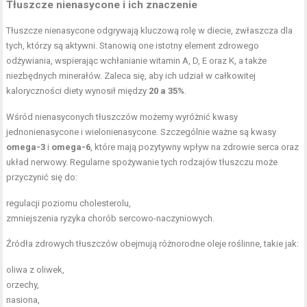
Tłuszcze nienasycone i ich znaczenie
Tłuszcze nienasycone odgrywają kluczową rolę w diecie, zwłaszcza dla
tych, którzy są aktywni. Stanowią one istotny element zdrowego
odżywiania, wspierając wchłanianie witamin A, D, E oraz K, a także
niezbędnych minerałów. Zaleca się, aby ich udział w całkowitej
kaloryczności diety wynosił między
20 a 35%
.
Wśród nienasyconych tłuszczów możemy wyróżnić kwasy
jednonienasycone i wielonienasycone. Szczególnie ważne są kwasy
omega-3
i
omega-6
, które mają pozytywny wpływ na zdrowie serca oraz
układ nerwowy. Regularne spożywanie tych rodzajów tłuszczu może
przyczynić się do:
regulacji poziomu cholesterolu,
zmniejszenia ryzyka chorób sercowo-naczyniowych.
Źródła zdrowych tłuszczów obejmują różnorodne oleje roślinne, takie jak:
oliwa z oliwek,
orzechy,
nasiona,