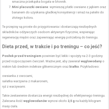
smaczna przekąska bogata w błonnik.
Mini placuszki owsiane
: wymieszaj płatki owsiane z jajkiem oraz
bananem do uzyskania gładkiej konsystencji i smaż na patelni do
złotego koloru.
Te przepisy są proste do przygotowania i dostarczają niezbędnych
składników odżywczych osobom aktywnym fizycznie, wspierając
regenerację mięśni oraz zapewniając energię potrzebną do treningu.
Dieta przed, w trakcie i po treningu – co jeść?
Posiłek przed treningiem
powinien być lekki i spożyty na 2-3 godziny
przed rozpoczęciem ćwiczeń. Ważne jest, aby zawierał
węglowodany
o
niskim lub średnim indeksie glikemicznym oraz
białko
. Przykładowo:
owsianka z owocami,
sałatka warzywna z makaronem,
ryż z warzywami.
Takie zestawienie dostarcza energii niezbędnej do efektywnego treningu.
Zalecana ilość
węglowodanów
wynosi około
2,5 g
na każdy kilogram
masy ciała.