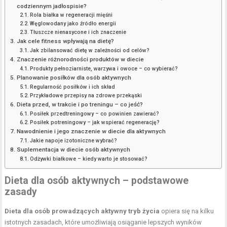
codziennym jadłospisie?
Rola białka w regeneracji mięśni
Węglowodany jako źródło energii
Tłuszcze nienasycone i ich znaczenie
Jak cele fitness wpływają na dietę?
Jak zbilansować dietę w zależności od celów?
Znaczenie różnorodności produktów w diecie
Produkty pełnoziarniste, warzywa i owoce – co wybierać?
Planowanie posiłków dla osób aktywnych
Regularność posiłków i ich skład
Przykładowe przepisy na zdrowe przekąski
Dieta przed, w trakcie i po treningu – co jeść?
Posiłek przedtreningowy – co powinien zawierać?
Posiłek potreningowy – jak wspierać regenerację?
Nawodnienie i jego znaczenie w diecie dla aktywnych
Jakie napoje izotoniczne wybrać?
Suplementacja w diecie osób aktywnych
Odżywki białkowe – kiedy warto je stosować?
Dieta dla osób aktywnych – podstawowe
zasady
Dieta dla osób prowadzących aktywny tryb życia
opiera się na kilku
istotnych zasadach, które umożliwiają osiąganie lepszych wyników