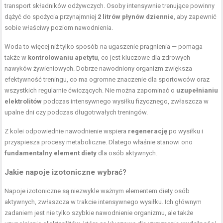
transport składników odżywczych. Osoby intensywnie trenujące powinny
dążyć do spożycia przynajmniej
2 litrów płynów dziennie
, aby zapewnić
sobie właściwy poziom nawodnienia.
Woda to więcej niż tylko sposób na ugaszenie pragnienia — pomaga
także w
kontrolowaniu apetytu
, co jest kluczowe dla zdrowych
nawyków żywieniowych. Dobrze nawodniony organizm zwiększa
efektywność treningu, co ma ogromne znaczenie dla sportowców oraz
wszystkich regularnie ćwiczących. Nie można zapominać o
uzupełnianiu
elektrolitów
podczas intensywnego wysiłku fizycznego, zwłaszcza w
upalne dni czy podczas długotrwałych treningów.
Z kolei odpowiednie nawodnienie wspiera
regenerację
po wysiłku i
przyspiesza procesy metaboliczne. Dlatego właśnie stanowi ono
fundamentalny element diety
dla osób aktywnych.
Jakie napoje izotoniczne wybrać?
Napoje izotoniczne są niezwykle ważnym elementem diety osób
aktywnych, zwłaszcza w trakcie intensywnego wysiłku. Ich głównym
zadaniem jest nie tylko szybkie nawodnienie organizmu, ale także