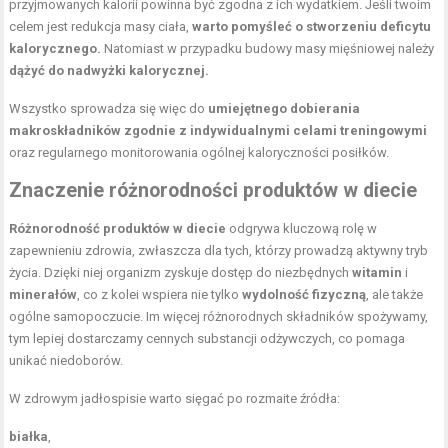
przyjmowanych kalorii powinna być zgodna z ich wydatkiem. Jeśli twoim
celem jest redukcja masy ciała,
warto pomyśleć o stworzeniu deficytu
kalorycznego.
Natomiast w przypadku budowy masy mięśniowej należy
dążyć do nadwyżki kalorycznej.
Wszystko sprowadza się więc do
umiejętnego dobierania
makroskładników zgodnie z indywidualnymi celami treningowymi
oraz regularnego monitorowania ogólnej kaloryczności posiłków.
Znaczenie różnorodności produktów w diecie
Różnorodność produktów w diecie
odgrywa kluczową rolę w
zapewnieniu zdrowia, zwłaszcza dla tych, którzy prowadzą aktywny tryb
życia. Dzięki niej organizm zyskuje dostęp do niezbędnych
witamin
i
minerałów
, co z kolei wspiera nie tylko
wydolność fizyczną
, ale także
ogólne samopoczucie. Im więcej różnorodnych składników spożywamy,
tym lepiej dostarczamy cennych substancji odżywczych, co pomaga
unikać niedoborów.
W zdrowym jadłospisie warto sięgać po rozmaite źródła:
białka
,