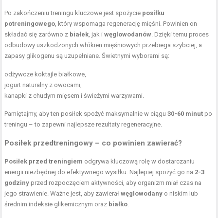
Po zakończeniu treningu kluczowe jest spożycie
posiłku
potreningowego
, który wspomaga regenerację mięśni. Powinien on
składać się zarówno z
białek
, jak i
węglowodanów
. Dzięki temu proces
odbudowy uszkodzonych włókien mięśniowych przebiega szybciej, a
zapasy glikogenu są uzupełniane. Świetnymi wyborami są:
odżywcze koktajle białkowe,
jogurt naturalny z owocami,
kanapki z chudym mięsem i świeżymi warzywami.
Pamiętajmy, aby ten posiłek spożyć maksymalnie w ciągu
30-60 minut
po
treningu – to zapewni najlepsze rezultaty regeneracyjne.
Posiłek przedtreningowy – co powinien zawierać?
Posiłek przed treningiem
odgrywa kluczową rolę w dostarczaniu
energii niezbędnej do efektywnego wysiłku. Najlepiej spożyć go na
2-3
godziny
przed rozpoczęciem aktywności, aby organizm miał czas na
jego strawienie. Ważne jest, aby zawierał
węglowodany
o niskim lub
średnim indeksie glikemicznym oraz
białko
.