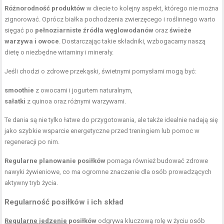
Różnorodność produktów
w diecie to kolejny aspekt, którego nie można
zignorować. Oprócz białka pochodzenia zwierzęcego i roślinnego warto
sięgać po
pełnoziarniste źródła węglowodanów
oraz
świeże
warzywa i owoce
. Dostarczając takie składniki, wzbogacamy naszą
dietę o niezbędne witaminy i minerały.
Jeśli chodzi o zdrowe przekąski, świetnymi pomysłami mogą być:
smoothie
z owocami i jogurtem naturalnym,
sałatki
z quinoa oraz różnymi warzywami.
Te dania są nie tylko łatwe do przygotowania, ale także idealnie nadają się
jako szybkie wsparcie energetyczne przed treningiem lub pomoc w
regeneracji po nim.
Regularne planowanie posiłków
pomaga również budować zdrowe
nawyki żywieniowe, co ma ogromne znaczenie dla osób prowadzących
aktywny tryb życia.
Regularność posiłków i ich skład
Regularne jedzenie
posiłków
odgrywa kluczową rolę w życiu osób