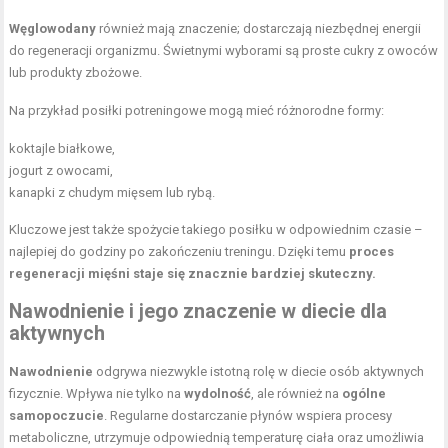
Węglowodany
również mają znaczenie; dostarczają niezbędnej energii
do regeneracji organizmu. Świetnymi wyborami są proste cukry z owoców
lub produkty zbożowe.
Na przykład posiłki potreningowe mogą mieć różnorodne formy:
koktajle białkowe,
jogurt z owocami,
kanapki z chudym mięsem lub rybą.
Kluczowe jest także spożycie takiego posiłku w odpowiednim czasie –
najlepiej do godziny po zakończeniu treningu. Dzięki temu
proces
regeneracji mięśni staje się znacznie bardziej skuteczny.
Nawodnienie i jego znaczenie w diecie dla
aktywnych
Nawodnienie
odgrywa niezwykle istotną rolę w diecie osób aktywnych
fizycznie. Wpływa nie tylko na
wydolność
, ale również na
ogólne
samopoczucie
. Regularne dostarczanie płynów wspiera procesy
metaboliczne, utrzymuje odpowiednią temperaturę ciała oraz umożliwia