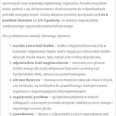
sportowych oraz wspierają regenerację organizmu. Przede wszystkim
warto zadbać o jej zbilansowanie i dostosowanie do indywidualnych
potrzeb energetycznych. Osoby aktywne powinny spożywać od
4 do 6
posiłków dziennie
co
2,5-3 godziny
, co ułatwia zaspokojenie
zwiększonego zapotrzebowania kalorycznego.
Oto podstawowe zasady zdrowego żywienia:
wysoka zawartość białka
– białko odgrywa kluczową rolę w
budowie i regeneracji mięśni, warto sięgać po różnorodne źródła,
takie jak chude mięso, ryby, nabiał oraz rośliny strączkowe,
odpowiednia ilość węglowodanów
– stanowią one główne
źródło energii dla osób aktywnych fizycznie i powinny być
fundamentem diety, zwłaszcza przed treningiem,
zdrowe tłuszcze
– nienasycone tłuszcze, takie jak oliwa z oliwek
czy awokado, są niezbędne do prawidłowego funkcjonowania
organizmu i wspomagają procesy regeneracyjne,
regularność posiłków
– spożywanie jedzenia w stałych
odstępach czasowych pozwala utrzymać stabilny poziom energii i
zapobiega uczuciu głodu,
nawodnienie
– dbanie o odpowiedni poziom nawodnienia jest