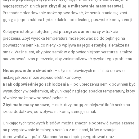
najczęstszych z nich jest
zbyt długie miksowanie masy serowej
.
Przesadne blendowanie może spowodować, że sernik stanie się zbyt
gęsty, a jego struktura będzie daleka od idealnej, puszystej konsystencji.
Kolejnym istotnym błędem jest
przegrzewanie masy
w trakcie
pieczenia. Zbyt wysoka temperatura może prowadzić do pęknięć na
powierzchni sernika, co nie tylko wpływa na jego estetykę, ale także na
smak. Ważne jest, aby piec sernik w odpowiedniej temperaturze, a także
nadzorować czas pieczenia, aby zminimalizować ryzyko tego problemu.
Nieodpowiednie składniki
– użycie nieświeżych malin lub serów o
niskiej jakości może zepsuć efekt końcowy.
Brak odpowiedniego schłodzenia
– po upieczeniu sernik powinien być
wystudzony w piekarniku, aby uniknąć nagłego spadku temperatury, który
również może powodować pękanie.
Zbyt mało masy serowej
– niektórzy mogą zmniejszyć ilość serka na
rzecz dodatków, co wpływa na konsystencję i smak.
Unikając tych typowych błędów, można znacznie poprawić swoje szanse
na przygotowanie idealnego sernika z malinami, który oczaruje
domowników i gości. Staranność na etapie przygotowań oraz