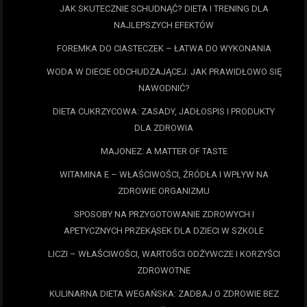
JAK SKUTECZNIE SCHUDNĄĆ? DIETA I TRENING DLA
NAJLEPSZYCH EFEKTÓW
FOREMKA DO CIASTECZEK – ŁATWA DO WYKONANIA
WODA W DIECIE ODCHUDZAJĄCEJ: JAK PRAWIDŁOWO SIĘ
NAWODNIĆ?
DIETA CUKRZYCOWA: ZASADY, JADŁOSPIS I PRODUKTY
DLA ZDROWIA
MAJONEZ: A MATTER OF TASTE
WITAMINA E – WŁAŚCIWOŚCI, ŹRÓDŁA I WPŁYW NA
ZDROWIE ORGANIZMU
SPOSOBY NA PRZYGOTOWANIE ZDROWYCH I
APETYCZNYCH PRZEKĄSEK DLA DZIECI W SZKOLE
LICZI – WŁAŚCIWOŚCI, WARTOŚCI ODŻYWCZE I KORZYŚCI
ZDROWOTNE
KULINARNA DIETA WEGAŃSKA: ZADBAJ O ZDROWIE BEZ