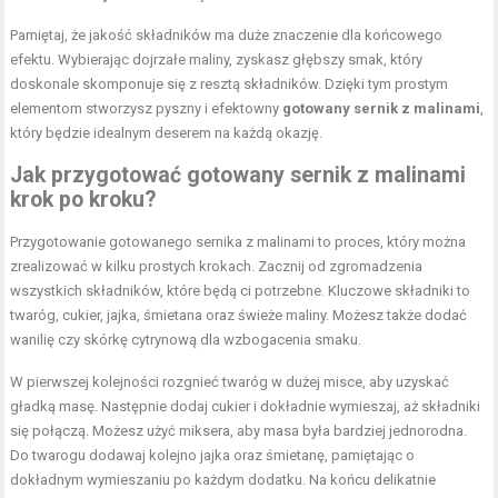
Pamiętaj, że jakość składników ma duże znaczenie dla końcowego
efektu. Wybierając dojrzałe maliny, zyskasz głębszy smak, który
doskonale skomponuje się z resztą składników. Dzięki tym prostym
elementom stworzysz pyszny i efektowny
gotowany sernik z malinami
,
który będzie idealnym deserem na każdą okazję.
Jak przygotować gotowany sernik z malinami
krok po kroku?
Przygotowanie gotowanego sernika z malinami to proces, który można
zrealizować w kilku prostych krokach. Zacznij od zgromadzenia
wszystkich składników, które będą ci potrzebne. Kluczowe składniki to
twaróg, cukier, jajka, śmietana oraz świeże maliny. Możesz także dodać
wanilię czy skórkę cytrynową dla wzbogacenia smaku.
W pierwszej kolejności rozgnieć twaróg w dużej misce, aby uzyskać
gładką masę. Następnie dodaj cukier i dokładnie wymieszaj, aż składniki
się połączą. Możesz użyć miksera, aby masa była bardziej jednorodna.
Do twarogu dodawaj kolejno jajka oraz śmietanę, pamiętając o
dokładnym wymieszaniu po każdym dodatku. Na końcu delikatnie