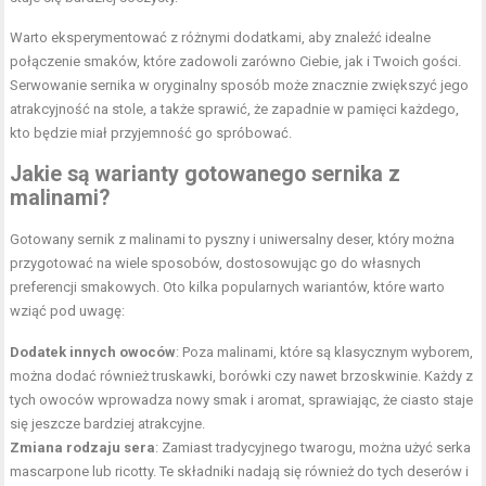
Warto eksperymentować z różnymi dodatkami, aby znaleźć idealne
połączenie smaków, które zadowoli zarówno Ciebie, jak i Twoich gości.
Serwowanie sernika w oryginalny sposób może znacznie zwiększyć jego
atrakcyjność na stole, a także sprawić, że zapadnie w pamięci każdego,
kto będzie miał przyjemność go spróbować.
Jakie są warianty gotowanego sernika z
malinami?
Gotowany sernik z malinami to pyszny i uniwersalny deser, który można
przygotować na wiele sposobów, dostosowując go do własnych
preferencji smakowych. Oto kilka popularnych wariantów, które warto
wziąć pod uwagę:
Dodatek innych owoców
: Poza malinami, które są klasycznym wyborem,
można dodać również
truskawki
, borówki czy nawet brzoskwinie. Każdy z
tych owoców wprowadza nowy smak i aromat, sprawiając, że ciasto staje
się jeszcze bardziej atrakcyjne.
Zmiana rodzaju sera
: Zamiast tradycyjnego twarogu, można użyć serka
mascarpone lub ricotty. Te składniki nadają się również do tych deserów i