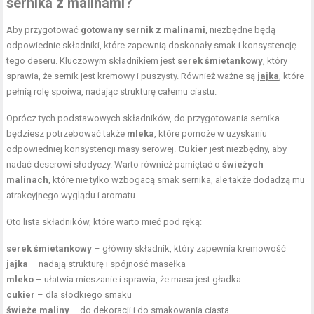
sernika z malinami?
Aby przygotować
gotowany sernik z malinami
, niezbędne będą
odpowiednie składniki, które zapewnią doskonały smak i konsystencję
tego deseru. Kluczowym składnikiem jest
serek śmietankowy
, który
sprawia, że sernik jest kremowy i puszysty. Również ważne są
jajka
, które
pełnią rolę spoiwa, nadając strukturę całemu ciastu.
Oprócz tych podstawowych składników, do przygotowania sernika
będziesz potrzebować także
mleka
, które pomoże w uzyskaniu
odpowiedniej konsystencji masy serowej.
Cukier
jest niezbędny, aby
nadać deserowi słodyczy. Warto również pamiętać o
świeżych
malinach
, które nie tylko wzbogacą smak sernika, ale także dodadzą mu
atrakcyjnego wyglądu i aromatu.
Oto lista składników, które warto mieć pod ręką:
serek śmietankowy
– główny składnik, który zapewnia kremowość
jajka
– nadają strukturę i spójność masełka
mleko
– ułatwia mieszanie i sprawia, że masa jest gładka
cukier
– dla słodkiego smaku
świeże maliny
– do dekoracji i do smakowania ciasta