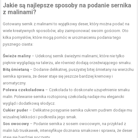
Jakie są najlepsze sposoby na podanie sernika
z malinami?
Gotowany sernik z malinami to wyjątkowy deser, który można podać na
wiele kreatywnych sposobów, aby zaimponować swoim gościom. Oto
kilka pomysłów, które mogą pomóc w urozmaiceniu podania tego
pysznego ciasta:
Świeże maliny
– Udekoruj sernik świeżymi malinami, które nie tylko
pięknie wyglądają na talerzu, ale również dodają orzeźwiającego smaku.
Bitą śmietaną
– Dodanie delikatnej, puszystej bitej śmietany na wierzchu
sernika sprawia, że deser staje się jeszcze bardziej kremowy i
aromatyczny.
Polewa czekoladowa
– Czekolada to doskonałe uzupełnienie smaku
malin. Polewanie sernika roztopioną czekoladą nadaje mu elegancki
wygląd i dodatkową słodycz.
Cukier puder
– Delikatne posypanie sernika cukrem pudrem dodaje mu
wizualnej lekkości i podkreśla jego smak.
Sos owocowy
– Podanie sernika z sosem owocowym, na przykład z
malin lub truskawek, intensyfikuje doznania smakowe i sprawia, że deser
staje się bardziej soczysty.