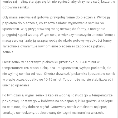
wmieszaj maliny, starając się ich nie zgnieść, aby utrzymały swój kształt w
gotowym serniku.
Gdy masa serowa jest gotowa, przygotuj formę do pieczenia. Wyłóż ją
papierem do pieczenia, co znacznie ułatwi wyjmowanie sernika po
upieczeniu. Wlej przygotowaną masę serową do formy, a następnie
przygotuj kąpiel wodną. W tym celu, w większym naczyniu umieść formę z
masą serową i zalej ją wrzącą
wodą
do około połowy wysokości formy.
Ta technika gwarantuje równomierne pieczenie i zapobiega pękaniu
sernika.
Piecz sernik w nagrzanym piekarniku przez około 50-60 minut w
temperaturze 160 stopni Celsjusza. Po upieczeniu, wyłącz piekarnik, ale
nie wyjmuj sernika od razu. Otwórz drzwiczki piekarnika i pozostaw sernik
w cieple przez dodatkowe 10-15 minut. To pomoże mu się stabilizować i
uniknąć opadania.
Po tym czasie, wyjmij sernik z kąpieli wodnej i ostudź go w temperaturze
pokojowej. Zostaw go w lodówce na co najmniej kilka godzin, a najlepiej
na całą noc, aby dobrze stężał. Gotowany sernik z malinami najlepiej
smakuje schłodzony, udekorowany świeżymi malinami na wierzchu.