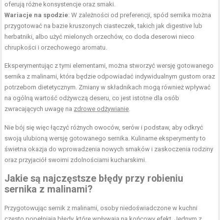
oferują różne konsystencje oraz smaki.
Wariacje na spodzie
: W zależności od preferencji, spód sernika można
przygotować na bazie kruszonych ciasteczek, takich jak digestive lub
herbatniki, albo użyć mielonych orzechów, co doda deserowi nieco
chrupkości i orzechowego aromatu.
Eksperymentując z tymi elementami, można stworzyć wersję gotowanego
sernika z malinami, która będzie odpowiadać indywidualnym gustom oraz
potrzebom dietetycznym. Zmiany w składnikach mogą również wpływać
na ogólną wartość odżywczą deseru, co jest istotne dla osób
zwracających uwagę na
zdrowe odżywianie
.
Nie bój się więc łączyć różnych owoców, serów i podstaw, aby odkryć
swoją ulubioną wersję gotowanego sernika. Kulinarne eksperymenty to
świetna okazja do wprowadzenia nowych smaków i zaskoczenia rodziny
oraz przyjaciół swoimi zdolnościami kucharskimi.
Jakie są najczęstsze błędy przy robieniu
sernika z malinami?
Przygotowując sernik z malinami, osoby niedoświadczone w kuchni
często popełniają błędy, które wpływają na końcowy efekt. Jednym z