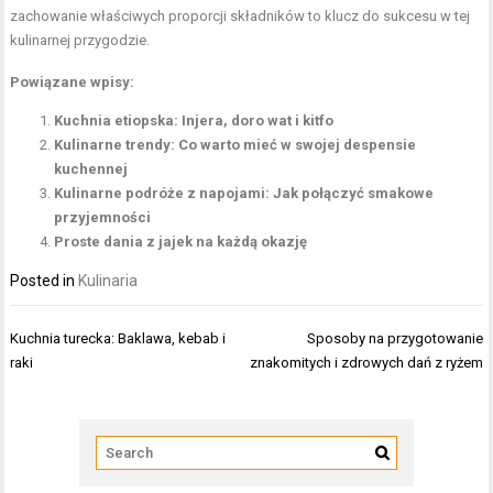
zachowanie właściwych proporcji składników to klucz do sukcesu w tej
kulinarnej przygodzie.
Powiązane wpisy:
Kuchnia etiopska: Injera, doro wat i kitfo
Kulinarne trendy: Co warto mieć w swojej despensie
kuchennej
Kulinarne podróże z napojami: Jak połączyć smakowe
przyjemności
Proste dania z jajek na każdą okazję
Posted in
Kulinaria
Nawigacja
Kuchnia turecka: Baklawa, kebab i
Sposoby na przygotowanie
wpisu
raki
znakomitych i zdrowych dań z ryżem