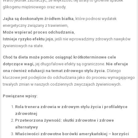
Warto jednak zaznaczyć, że większość tej utraty to głównie spadek
glikogenu mięśniowego oraz wody.
Jajka są doskonałym źródłem białka
, które podnosi wydatek
energetyczny związany z trawieniem,
Może wspierać proces odchudzania
,
Istnieje ryzyko efektu jojo
, jeśli nie wprowadzimy zdrowych nawyków
żywieniowych na stałe.
Choć ta dieta może pomóc osiągnąć krótkoterminowe cele
dotyczące wagi,
jej długofalowe efekty są ograniczone.
Nie oferuje
ona również edukacji na temat zdrowego stylu życia.
Dlatego
kluczowe jest podejście do odchudzania jako do procesu wymagającego
trwałych zmian w naszych codziennych zwyczajach żywieniowych.
Powiązane wpisy:
Rola trenera zdrowia w zdrowym stylu życia i profilaktyce
zdrowotnej
Przetworzona żywność: skutki zdrowotne i zdrowe
alternatywy
Właściwości zdrowotne borówki amerykańskiej – korzyści