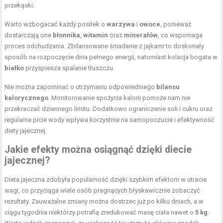
przekąski.
Warto wzbogacać każdy posiłek o
warzywa
i
owoce
, ponieważ
dostarczają one
błonnika
,
witamin
oraz
minerałów
, co wspomaga
proces odchudzania. Zbilansowane śniadanie z jajkami to doskonały
sposób na rozpoczęcie dnia pełnego energii, natomiast kolacja bogata w
białko
przyspiesza spalanie tłuszczu.
Nie można zapominać o utrzymaniu odpowiedniego
bilansu
kalorycznego
. Monitorowanie spożycia kalorii pomoże nam nie
przekraczać dziennego limitu. Dodatkowo ograniczenie soli i cukru oraz
regularne picie wody wpływa korzystnie na samopoczucie i efektywność
diety jajecznej.
Jakie efekty można osiągnąć dzięki diecie
jajecznej?
Dieta jajeczna zdobyła popularność dzięki szybkim efektom w utracie
wagi, co przyciąga wiele osób pragnących błyskawicznie zobaczyć
rezultaty. Zauważalne zmiany można dostrzec już po kilku dniach, a w
ciągu tygodnia niektórzy potrafią zredukować masę ciała nawet o
5 kg
.