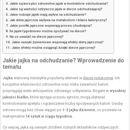
Jakie są korzyści zdrowotne jajek w kontekście odchudzania?
Jakie są wartości odżywcze jajek w diecie odchudzającej?
Jakie rodzaje jajek mają wpływ na odchudzanie?
Jak dieta jajeczna wpływa na metabolizm i bilans kaloryczny?
Jakie posiłki jajeczne wspierają proces chudnięcia?
Ile jajek tygodniowo można spożywać na diecie?
Na co uważać na diecie jajecznej?
Jakie nawyki żywieniowe wspierają efekty diety jajecznej?
Jakie efekty można osiągnąć dzięki diecie jajecznej?
Jakie jajka na odchudzanie? Wprowadzenie do
tematu
Jajka
stanowią niezwykle popularny element w
diecie redukcyjnej
. Ich
korzystne właściwości zdrowotne oraz niska zawartość kalorii
przyciągają wielu entuzjastów zdrowego odżywiania. Bogate w
wysokiej
jakości białko
, które sprzyja uczuciu sytości, mogą ułatwiać
kontrolowanie apetytu i ograniczenie liczby spożywanych kalorii. Osoby
zdrowe mogą bez obaw sięgać po
1-2 jajka dziennie
, co pozwala na
maksymalnie
14 sztuk w ciągu tygodnia
.
Co więcej, jajka są cennym źródłem różnych składników odżywczych.