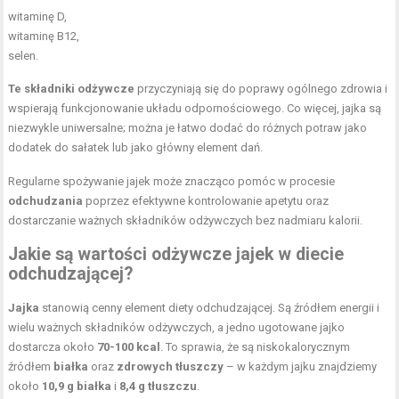
witaminę D,
witaminę B12,
selen.
Te składniki odżywcze
przyczyniają się do poprawy ogólnego zdrowia i
wspierają funkcjonowanie układu odpornościowego. Co więcej, jajka są
niezwykle uniwersalne; można je łatwo dodać do różnych potraw jako
dodatek do sałatek lub jako główny element dań.
Regularne spożywanie jajek może znacząco pomóc w procesie
odchudzania
poprzez efektywne kontrolowanie apetytu oraz
dostarczanie ważnych składników odżywczych bez nadmiaru kalorii.
Jakie są wartości odżywcze jajek w diecie
odchudzającej?
Jajka
stanowią cenny element diety odchudzającej. Są źródłem energii i
wielu ważnych składników odżywczych, a jedno ugotowane jajko
dostarcza około
70-100 kcal
. To sprawia, że są niskokalorycznym
źródłem
białka
oraz
zdrowych tłuszczy
– w każdym jajku znajdziemy
około
10,9 g białka
i
8,4 g tłuszczu
.