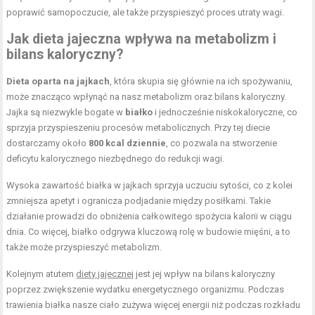
poprawić samopoczucie, ale także przyspieszyć proces utraty wagi.
Jak dieta jajeczna wpływa na metabolizm i
bilans kaloryczny?
Dieta oparta na jajkach
, która skupia się głównie na ich spożywaniu,
może znacząco wpłynąć na nasz metabolizm oraz bilans kaloryczny.
Jajka są niezwykle bogate w
białko
i jednocześnie niskokaloryczne, co
sprzyja przyspieszeniu procesów metabolicznych. Przy tej diecie
dostarczamy około
800 kcal dziennie
, co pozwala na stworzenie
deficytu kalorycznego niezbędnego do redukcji wagi.
Wysoka zawartość białka w jajkach sprzyja uczuciu sytości, co z kolei
zmniejsza apetyt i ogranicza podjadanie między posiłkami. Takie
działanie prowadzi do obniżenia całkowitego spożycia kalorii w ciągu
dnia. Co więcej, białko odgrywa kluczową rolę w budowie mięśni, a to
także może przyspieszyć metabolizm.
Kolejnym atutem
diety jajecznej
jest jej wpływ na bilans kaloryczny
poprzez zwiększenie wydatku energetycznego organizmu. Podczas
trawienia białka nasze ciało zużywa więcej energii niż podczas rozkładu