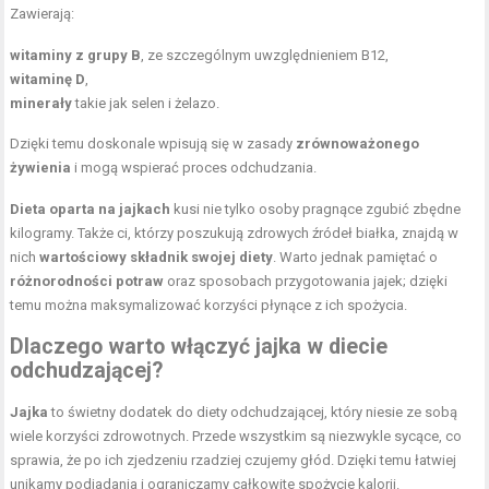
Zawierają:
witaminy z grupy B
, ze szczególnym uwzględnieniem B12,
witaminę D
,
minerały
takie jak selen i żelazo.
Dzięki temu doskonale wpisują się w zasady
zrównoważonego
żywienia
i mogą wspierać proces odchudzania.
Dieta oparta na jajkach
kusi nie tylko osoby pragnące zgubić zbędne
kilogramy. Także ci, którzy poszukują zdrowych źródeł białka, znajdą w
nich
wartościowy składnik swojej diety
. Warto jednak pamiętać o
różnorodności potraw
oraz sposobach przygotowania jajek; dzięki
temu można maksymalizować korzyści płynące z ich spożycia.
Dlaczego warto włączyć jajka w diecie
odchudzającej?
Jajka
to świetny dodatek do diety odchudzającej, który niesie ze sobą
wiele korzyści zdrowotnych. Przede wszystkim są niezwykle sycące, co
sprawia, że po ich zjedzeniu rzadziej czujemy głód. Dzięki temu łatwiej
unikamy podjadania i ograniczamy całkowite spożycie kalorii.