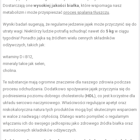
Dostarczają one
wysokiej jakości białka
, które wspomaga nasz
metabolizm i może przyspieszać
proces spalania tłuszczu
.
Wyniki badań sugerują, że regularne jedzenie jajek może przyczynić się do
utraty wagi. Niektórzy ludzie potrafią schudnąć nawet do
5 kg
w ciągu
tygodnia! Ponadto jajka są źródłem wielu cennych składników
odżywczych, takich jak:
witaminy D i B12,
mineraly takie jak selen,
cholina.
Te substancje mają ogromne znaczenie dla naszego zdrowia podczas
procesu odchudzania. Dodatkowo spożywanie jajek przyczynia się do
podniesienia poziomu dobrego cholesterolu (
HDL
), co jest korzystne dla
układu sercowo-naczyniowego. Właściwości regulujące apetyt oraz
niskokaloryczna natura tych produktów mogą być skutecznym wsparciem
w walce z nadwagą i otyłością. Dlatego warto pomyśleć o regularnym
włączaniu ich do swojego jadłospisu jako zdrowego źródła białka oraz
wartościowych składników odżywczych.