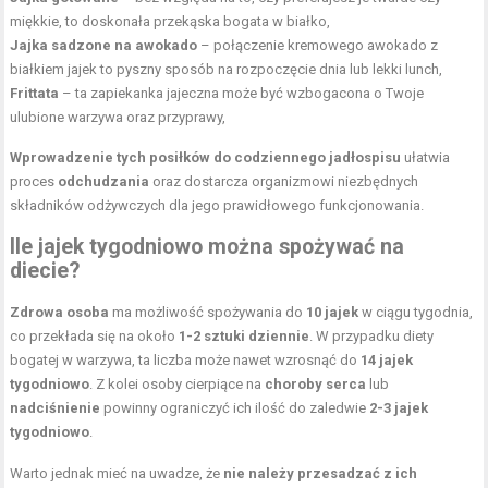
miękkie, to doskonała przekąska bogata w białko,
Jajka sadzone na awokado
– połączenie kremowego awokado z
białkiem jajek to pyszny sposób na rozpoczęcie dnia lub lekki lunch,
Frittata
– ta zapiekanka jajeczna może być wzbogacona o Twoje
ulubione warzywa oraz przyprawy,
Wprowadzenie tych posiłków do codziennego jadłospisu
ułatwia
proces
odchudzania
oraz dostarcza organizmowi niezbędnych
składników odżywczych dla jego prawidłowego funkcjonowania.
Ile jajek tygodniowo można spożywać na
diecie?
Zdrowa osoba
ma możliwość spożywania do
10 jajek
w ciągu tygodnia,
co przekłada się na około
1-2 sztuki dziennie
. W przypadku diety
bogatej w warzywa, ta liczba może nawet wzrosnąć do
14 jajek
tygodniowo
. Z kolei osoby cierpiące na
choroby serca
lub
nadciśnienie
powinny ograniczyć ich ilość do zaledwie
2-3 jajek
tygodniowo
.
Warto jednak mieć na uwadze, że
nie należy przesadzać z ich