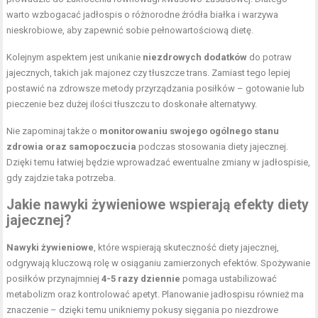
warto wzbogacać jadłospis o różnorodne źródła białka i warzywa
nieskrobiowe, aby zapewnić sobie pełnowartościową dietę.
Kolejnym aspektem jest unikanie
niezdrowych dodatków
do potraw
jajecznych, takich jak majonez czy tłuszcze trans. Zamiast tego lepiej
postawić na zdrowsze metody przyrządzania posiłków – gotowanie lub
pieczenie bez dużej ilości tłuszczu to doskonałe alternatywy.
Nie zapominaj także o
monitorowaniu swojego ogólnego stanu
zdrowia oraz samopoczucia
podczas stosowania diety jajecznej.
Dzięki temu łatwiej będzie wprowadzać ewentualne zmiany w jadłospisie,
gdy zajdzie taka potrzeba.
Jakie nawyki żywieniowe wspierają efekty diety
jajecznej?
Nawyki żywieniowe
, które wspierają skuteczność diety jajecznej,
odgrywają kluczową rolę w osiąganiu zamierzonych efektów. Spożywanie
posiłków przynajmniej
4-5 razy dziennie
pomaga ustabilizować
metabolizm oraz kontrolować apetyt. Planowanie jadłospisu również ma
znaczenie – dzięki temu unikniemy pokusy sięgania po niezdrowe