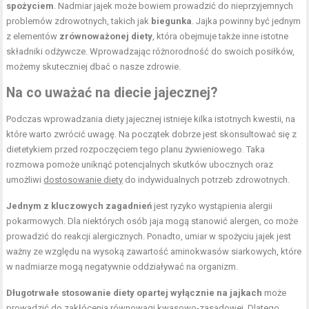
spożyciem
. Nadmiar jajek może bowiem prowadzić do nieprzyjemnych
problemów zdrowotnych, takich jak
biegunka
. Jajka powinny być jednym
z elementów
zrównoważonej diety
, która obejmuje także inne istotne
składniki odżywcze. Wprowadzając różnorodność do swoich posiłków,
możemy skuteczniej dbać o nasze zdrowie.
Na co uważać na diecie jajecznej?
Podczas wprowadzania diety jajecznej istnieje kilka istotnych kwestii, na
które warto zwrócić uwagę. Na początek dobrze jest skonsultować się z
dietetykiem przed rozpoczęciem tego planu żywieniowego. Taka
rozmowa pomoże uniknąć potencjalnych skutków ubocznych oraz
umożliwi
dostosowanie diety
do indywidualnych potrzeb zdrowotnych.
Jednym z kluczowych zagadnień
jest ryzyko wystąpienia alergii
pokarmowych. Dla niektórych osób jaja mogą stanowić alergen, co może
prowadzić do reakcji alergicznych. Ponadto, umiar w spożyciu jajek jest
ważny ze względu na wysoką zawartość aminokwasów siarkowych, które
w nadmiarze mogą negatywnie oddziaływać na organizm.
Długotrwałe stosowanie diety opartej wyłącznie na jajkach
może
prowadzić do zakłócenia równowagi kwasowo-zasadowej. Dlatego