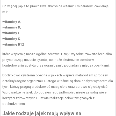
Co więcej, jajka to prawdziwa skarbnica witamin i minerałów. Zawierają
m.in.:
witaminy A
,
witaminy D
,
witaminy E
,
witaminy K
,
witaminę B12
,
które wspierają nasze ogólne zdrowie. Dzięki wysokiej zawartości białka
przyspieszają uczucie sytości, co może skutecznie pomóc w
kontrolowaniu apetytu oraz ograniczaniu podjadania między posiłkami.
Dodatkowo
cysteina
obecna w jajkach wspiera metabolizm i procesy
detoksykacyjne organizmu. Dlatego właśnie są doskonałym wyborem dla
tych, którzy pragną zredukować masę ciała oraz zdrowo się odżywiać.
Wprowadzenie jajek do codziennego jadłospisu niesie ze sobą wiele
korzyści zdrowotnych i ułatwia realizację celów związanych z
odchudzaniem.
Jakie rodzaje jajek mają wpływ na