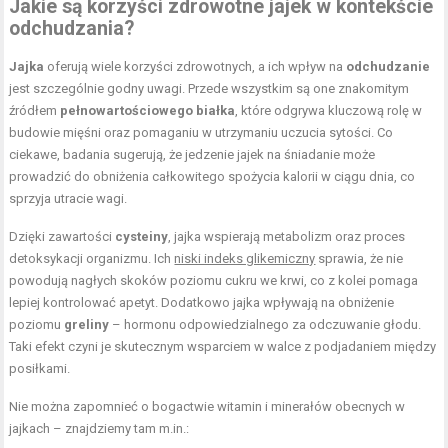
Jakie są korzyści zdrowotne jajek w kontekście
odchudzania?
Jajka
oferują wiele korzyści zdrowotnych, a ich wpływ na
odchudzanie
jest szczególnie godny uwagi. Przede wszystkim są one znakomitym
źródłem
pełnowartościowego białka
, które odgrywa kluczową rolę w
budowie mięśni oraz pomaganiu w utrzymaniu uczucia sytości. Co
ciekawe, badania sugerują, że jedzenie jajek na śniadanie może
prowadzić do obniżenia całkowitego spożycia kalorii w ciągu dnia, co
sprzyja utracie wagi.
Dzięki zawartości
cysteiny
, jajka wspierają metabolizm oraz proces
detoksykacji organizmu. Ich
niski indeks glikemiczny
sprawia, że nie
powodują nagłych skoków poziomu cukru we krwi, co z kolei pomaga
lepiej kontrolować apetyt. Dodatkowo jajka wpływają na obniżenie
poziomu
greliny
– hormonu odpowiedzialnego za odczuwanie głodu.
Taki efekt czyni je skutecznym wsparciem w walce z podjadaniem między
posiłkami.
Nie można zapomnieć o bogactwie witamin i minerałów obecnych w
jajkach – znajdziemy tam m.in.: