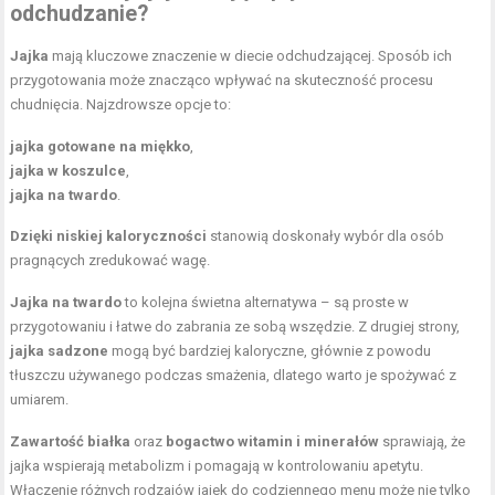
odchudzanie?
Jajka
mają kluczowe znaczenie w diecie odchudzającej. Sposób ich
przygotowania może znacząco wpływać na skuteczność procesu
chudnięcia. Najzdrowsze opcje to:
jajka gotowane na miękko
,
jajka w koszulce
,
jajka na twardo
.
Dzięki niskiej kaloryczności
stanowią doskonały wybór dla osób
pragnących zredukować wagę.
Jajka na twardo
to kolejna świetna alternatywa – są proste w
przygotowaniu i łatwe do zabrania ze sobą wszędzie. Z drugiej strony,
jajka sadzone
mogą być bardziej kaloryczne, głównie z powodu
tłuszczu używanego podczas smażenia, dlatego warto je spożywać z
umiarem.
Zawartość białka
oraz
bogactwo witamin i minerałów
sprawiają, że
jajka wspierają metabolizm i pomagają w kontrolowaniu apetytu.
Włączenie różnych rodzajów jajek do codziennego menu może nie tylko