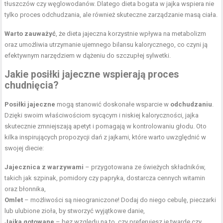
tłuszczów czy węglowodanów. Dlatego dieta bogata w jajka wspiera nie
tylko proces odchudzania, ale również skuteczne zarządzanie masą ciała.
Warto zauważyć
, że dieta jajeczna korzystnie wpływa na metabolizm
oraz umożliwia utrzymanie ujemnego bilansu kalorycznego, co czyni ją
efektywnym narzędziem w dążeniu do szczupłej sylwetki.
Jakie posiłki jajeczne wspierają proces
chudnięcia?
Posiłki jajeczne
mogą stanowić doskonałe wsparcie w
odchudzaniu
.
Dzięki swoim właściwościom sycącym i niskiej kaloryczności, jajka
skutecznie zmniejszają apetyt i pomagają w kontrolowaniu głodu. Oto
kilka inspirujących propozycji dań z jajkami, które warto uwzględnić w
swojej diecie:
Jajecznica z warzywami
– przygotowana ze świeżych składników,
takich jak szpinak, pomidory czy papryka, dostarcza cennych witamin
oraz błonnika,
Omlet
– możliwości są nieograniczone! Dodaj do niego cebulę, pieczarki
lub ulubione zioła, by stworzyć wyjątkowe danie,
Jajka gotowane
– bez względu na to, czy preferujesz je twarde czy