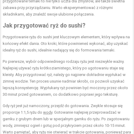
przygotowane temaki to nie tylko uczta dla zmysłów, ale także świetna
zabawa przy przyrządzaniu. Warto eksperymentować z różnymi
składnikami, aby znaleźć swoje ulubione połączenia.
Jak przygotować ryż do sushi?
Przygotowanie ryżu do sushi jest kluczowym elementem, który wpływa na
końcowy efekt dania. Oto kroki, które powinieneś wykonać, aby uzyskać
idealny ryż do sushi, idealnie nadający się do formowania temaki.
Po pierwsze, wybór odpowiedniego rodzaju ryżu jest niezwykle ważny.
Najlepiej używać ryżu krótkoziarnistego, który po ugotowaniu staje się
kleisty. Aby przygotować ryż, należy go najpierw dokładnie wypłukać w
zimnej wodzie. Ten proces usunie nadmiar skrobi, co pozwoli uzyskać
lepszą konsystencję. Wypłukany ryż powinien być moczony przez około
30 minut przed gotowaniem, co dodatkowo poprawi jego teksturę.
Gdy ryż jest już namoczony, przejdź do gotowania. Zwykle stosuje się
proporcje 1:1,5 ryżu do
wody
. Gotowanie najlepiej przeprowadzać w
garnku z grubym dnem lub w specjalnym garnku do ryżu. Po zagotowaniu
wody, zmniejsz ogień i gotuj pod przykryciem przez około 10-15 minut.
Warto pamiętać, aby ryżu nie otwierać w trakcie gotowania, ponieważ para