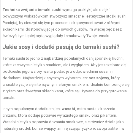
Technika zwijania temaki sushi
wymaga praktyki, ale dzięki
powyższym wskazówkom stworzysz smaczne i estetyczne stożki sushi.
Pamiętaj, by cieszyć się tym procesem i eksperymentować z różnymi
składnikami, dostosowując je do swoich gustów. Im więcej będziesz
ćwiczyć, tym lepiej będą wyglądały i smakowały Twoje temaki.
Jakie sosy i dodatki pasują do temaki sushi?
Temaki sushi to jedno z najbardziej popularnych dań japońskiej kuchni,
które zachwyca nie tylko smakiem, ale i wyglądem. Aby jeszcze bardziej
podkreślić jego walory, warto podać je z odpowiednimi sosami i
dodatkami. Najbardziej klasycznym wyborem jest
sos sojowy
, który
charakteryzuje się intensywnym, słonym smakiem. Idealnie komponuje się
z ryżem oraz świeżymi składnikami, które są używane do przygotowania
temaki.
Innym popularnym dodatkiem jest
wasabi
, ostra pasta z korzenia
chrzanu, która dodaje potrawie wyrazistego smaku oraz pikanterii.
Wasabi nie tylko poprawia doznania smakowe, ale również działa jako
naturalny środek konserwujący, zmniejszając ryzyko rozwoju bakterii w