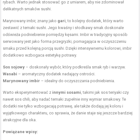
rybach. Warto jednak stosować go z umiarem, aby nie zdominował
delikatnych smaków sushi.
Marynowany imbir, znany jako
gari
, to kolejny dodatek, który warto
zestawić z temaki sushi. Jego kwaśny i słodkawy smak doskonale
odświeża podniebienie pomiędzy kęsami. Imbir w tradycyjny sposób
serwowany jest jako forma przegryzki, pomagająca w oczyszczeniu
smaku przed kolejną porcją sushi. Dzięki intensywnemu kolorowi, imbir
dodatkowo wzbogaca estetykę potrawy.
Sos sojowy
– doskonały wybór, który podkreśla smak ryb i warzyw.
Wasabi
– aromatyczny dodatek nadający ostrości.
Marynowany imbir
– idealny do oczyszczania podniebienia.
Warto eksperymentować z
innymi sosami
, takimi jak sos teriyaki czy
nawet sos chili, aby nadać temaki zupełnie inny wymiar smakowy. Te
dodatki nie tylko wzbogacają potrawę, ale także dodają jej koloru i
wyjątkowego charakteru, co sprawia, że danie staje się jeszcze bardziej
atrakcyjne dla oka.
Powiązane wpisy: