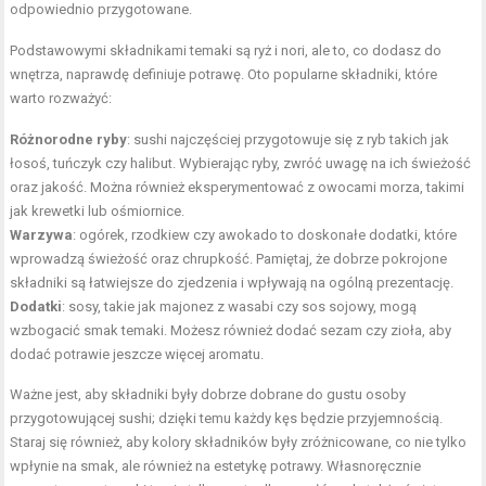
odpowiednio przygotowane.
Podstawowymi składnikami temaki są ryż i nori, ale to, co dodasz do
wnętrza, naprawdę definiuje potrawę. Oto popularne składniki, które
warto rozważyć:
Różnorodne ryby
: sushi najczęściej przygotowuje się z ryb takich jak
łosoś, tuńczyk czy halibut. Wybierając ryby, zwróć uwagę na ich świeżość
oraz jakość. Można również eksperymentować z owocami morza, takimi
jak krewetki lub ośmiornice.
Warzywa
: ogórek, rzodkiew czy awokado to doskonałe dodatki, które
wprowadzą świeżość oraz chrupkość. Pamiętaj, że dobrze pokrojone
składniki są łatwiejsze do zjedzenia i wpływają na ogólną prezentację.
Dodatki
: sosy, takie jak majonez z wasabi czy sos sojowy, mogą
wzbogacić smak temaki. Możesz również dodać sezam czy
zioła
, aby
dodać potrawie jeszcze więcej aromatu.
Ważne jest, aby składniki były dobrze dobrane do gustu osoby
przygotowującej sushi; dzięki temu każdy kęs będzie przyjemnością.
Staraj się również, aby kolory składników były zróżnicowane, co nie tylko
wpłynie na smak, ale również na estetykę potrawy. Własnoręcznie