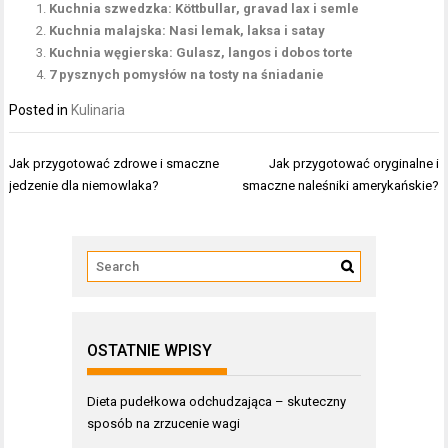
Kuchnia szwedzka: Köttbullar, gravad lax i semle
Kuchnia malajska: Nasi lemak, laksa i satay
Kuchnia węgierska: Gulasz, langos i dobos torte
7 pysznych pomysłów na tosty na śniadanie
Posted in
Kulinaria
Nawigacja
Jak przygotować zdrowe i smaczne
Jak przygotować oryginalne i
wpisu
jedzenie dla niemowlaka?
smaczne naleśniki amerykańskie?
OSTATNIE WPISY
Dieta pudełkowa odchudzająca – skuteczny
sposób na zrzucenie wagi