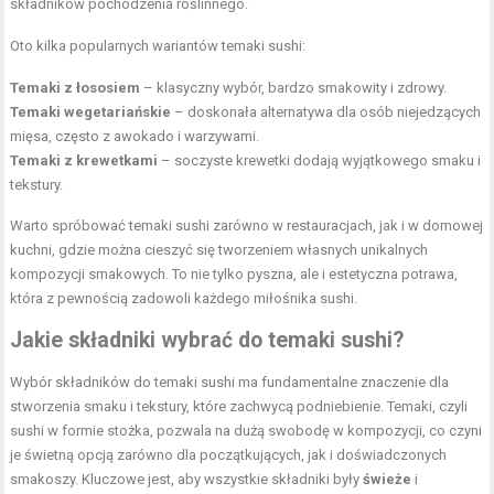
składników pochodzenia roślinnego.
Oto kilka popularnych wariantów temaki sushi:
Temaki z łososiem
– klasyczny wybór, bardzo smakowity i zdrowy.
Temaki wegetariańskie
– doskonała alternatywa dla osób niejedzących
mięsa, często z awokado i warzywami.
Temaki z krewetkami
– soczyste krewetki dodają wyjątkowego smaku i
tekstury.
Warto spróbować temaki sushi zarówno w restauracjach, jak i w domowej
kuchni, gdzie można cieszyć się tworzeniem własnych unikalnych
kompozycji smakowych. To nie tylko pyszna, ale i estetyczna potrawa,
która z pewnością zadowoli każdego miłośnika sushi.
Jakie składniki wybrać do temaki sushi?
Wybór składników do temaki sushi ma fundamentalne znaczenie dla
stworzenia smaku i tekstury, które zachwycą podniebienie. Temaki, czyli
sushi w formie stożka, pozwala na dużą swobodę w kompozycji, co czyni
je świetną opcją zarówno dla początkujących, jak i doświadczonych
smakoszy. Kluczowe jest, aby wszystkie składniki były
świeże
i