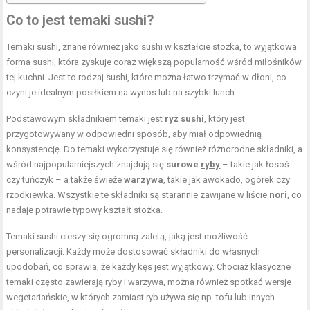
Co to jest temaki sushi?
Temaki sushi, znane również jako sushi w kształcie stożka, to wyjątkowa
forma sushi, która zyskuje coraz większą popularność wśród miłośników
tej kuchni. Jest to rodzaj sushi, które można łatwo trzymać w dłoni, co
czyni je idealnym posiłkiem na wynos lub na szybki lunch.
Podstawowym składnikiem temaki jest
ryż sushi
, który jest
przygotowywany w odpowiedni sposób, aby miał odpowiednią
konsystencję. Do temaki wykorzystuje się również różnorodne składniki, a
wśród najpopularniejszych znajdują się
surowe
ryby
– takie jak łosoś
czy tuńczyk – a także świeże
warzywa
, takie jak awokado, ogórek czy
rzodkiewka. Wszystkie te składniki są starannie zawijane w liście
nori
, co
nadaje potrawie typowy kształt stożka.
Temaki sushi cieszy się ogromną zaletą, jaką jest możliwość
personalizacji. Każdy może dostosować składniki do własnych
upodobań, co sprawia, że każdy kęs jest wyjątkowy. Chociaż klasyczne
temaki często zawierają ryby i warzywa, można również spotkać wersje
wegetariańskie, w których zamiast ryb używa się np. tofu lub innych