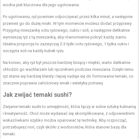
wodna jest kluczowa dla jego ugotowania.
Po ugotowaniu, ryż powinien odpoczywać przez kilka minut, a następnie
przenieś go do dużej miski. W tym momencie możesz dodać przyprawy.
Przygotuj mieszankę octu ryżowego, cukru i soli, a następnie delikatnie
wymieszaj ryż z tą mieszanką, aby równomiernie pokryć każdy ziarno.
Idealna proporcja to zazwyczaj 2-3 łyżki octu ryżowego, 1 łyżka cukru i
szczypta soli na każdy kubek ryżu.
Na koniec, aby ryż był jeszcze bardziej lśniący i miękki, warto delikatnie
chłodzić go wachlarzem lub ręcznikiem podczas mieszania. Dzięki temu
ryż stanie się bardziej kleisty i lepiej nadaje się do formowania temaki, co
znacznie poprawia całościowy smak i estetykę potrawy.
Jak zwijać temaki sushi?
Zwijanie temaki sushi to umiejętność, która łączy w sobie sztukę kulinarną
i kreatywność. Choć może wydawać się skomplikowane, z odpowiednimi
wskazówkami szybko można opanować tę technikę. Aby rozpocząć,
potrzebujesz nori, czyli skórki z wodorostów, która stanowi bazę dla
temaki.