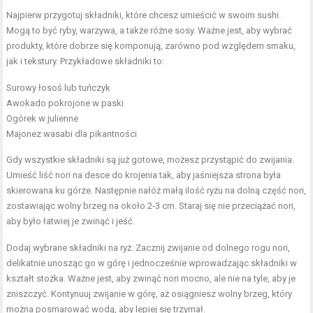
Najpierw przygotuj składniki, które chcesz umieścić w swoim sushi.
Mogą to być ryby, warzywa, a także różne sosy. Ważne jest, aby wybrać
produkty, które dobrze się komponują, zarówno pod względem smaku,
jak i tekstury. Przykładowe składniki to:
Surowy łosoś lub tuńczyk
Awokado pokrojone w paski
Ogórek w julienne
Majonez wasabi dla pikantności
Gdy wszystkie składniki są już gotowe, możesz przystąpić do zwijania.
Umieść liść nori na desce do krojenia tak, aby jaśniejsza strona była
skierowana ku górze. Następnie nałóż małą ilość ryżu na dolną część nori,
zostawiając wolny brzeg na około 2-3 cm. Staraj się nie przeciążać nori,
aby było łatwiej je zwinąć i jeść.
Dodaj wybrane składniki na ryż. Zacznij zwijanie od dolnego rogu nori,
delikatnie unosząc go w górę i jednocześnie wprowadzając składniki w
kształt stożka. Ważne jest, aby zwinąć nori mocno, ale nie na tyle, aby je
zniszczyć. Kontynuuj zwijanie w górę, aż osiągniesz wolny brzeg, który
można posmarować wodą, aby lepiej się trzymał.