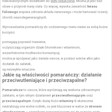
niskokalorycznym dodatkiem do
diety redukcyjnej
. Można je jeść bez
obaw o przyrost masy ciała. Co więcej, wysoka zawartość
kwasu
foliowego
wspiera zdrowie układu nerwowego i może hamować rozwój
chorób neurodegeneracyjnych.
Wprowadzenie pomarańczy do codziennego menu niesie za sobą liczne
korzyści:
pomagają poprawić trawienie,
oczyszczają organizm dzięki błonnikowi i witaminom,
wszechstronne możliwości konsumpcji,
można je spożywać jako świeże owoce, w postaci soków albo jako
dodatek do sałatek,
są niezwykle smaczne.
Jakie są właściwości pomarańczy: działanie
przeciwutleniające i przeciwzapalne?
Pomarańcze
to owoce, które wyróżniają się wieloma zdrowotnymi
zaletami, w tym silnym działaniem
przeciwutleniającym
oraz
przeciwzapalnym
. Dzięki dużej ilości
witaminy C
skutecznie
neutralizują one wolne rodniki, co jest kluczowe w walce ze
stresem
oksydacyjnym
– czynnikiem przyczyniającym się do rozwoju wielu