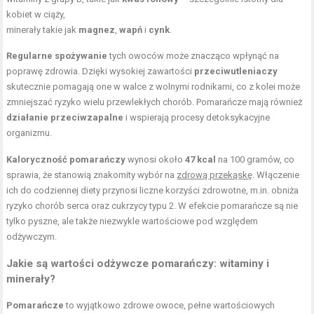
kobiet w ciąży,
minerały takie jak
magnez
,
wapń
i
cynk
.
Regularne spożywanie
tych owoców może znacząco wpłynąć na
poprawę zdrowia. Dzięki wysokiej zawartości
przeciwutleniaczy
skutecznie pomagają one w walce z wolnymi rodnikami, co z kolei może
zmniejszać ryzyko wielu przewlekłych chorób. Pomarańcze mają również
działanie przeciwzapalne
i wspierają procesy detoksykacyjne
organizmu.
Kaloryczność pomarańczy
wynosi około
47 kcal
na 100 gramów, co
sprawia, że stanowią znakomity wybór na
zdrową przekąskę
. Włączenie
ich do codziennej diety przynosi liczne korzyści zdrowotne, m.in. obniża
ryzyko chorób serca oraz cukrzycy typu 2. W efekcie pomarańcze są nie
tylko pyszne, ale także niezwykle wartościowe pod względem
odżywczym.
Jakie są wartości odżywcze pomarańczy: witaminy i
minerały?
Pomarańcze
to wyjątkowo zdrowe owoce, pełne wartościowych