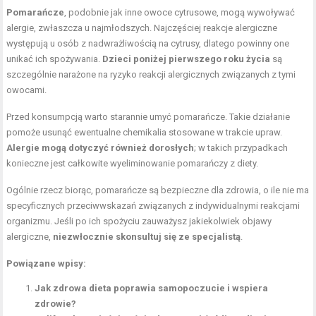
Pomarańcze
, podobnie jak inne owoce cytrusowe, mogą wywoływać
alergie, zwłaszcza u najmłodszych. Najczęściej reakcje alergiczne
występują u osób z nadwrażliwością na cytrusy, dlatego powinny one
unikać ich spożywania.
Dzieci poniżej pierwszego roku życia
są
szczególnie narażone na ryzyko reakcji alergicznych związanych z tymi
owocami.
Przed konsumpcją warto starannie umyć pomarańcze. Takie działanie
pomoże usunąć ewentualne chemikalia stosowane w trakcie upraw.
Alergie mogą dotyczyć również dorosłych
; w takich przypadkach
konieczne jest całkowite wyeliminowanie pomarańczy z diety.
Ogólnie rzecz biorąc, pomarańcze są bezpieczne dla zdrowia, o ile nie ma
specyficznych przeciwwskazań związanych z indywidualnymi reakcjami
organizmu. Jeśli po ich spożyciu zauważysz jakiekolwiek objawy
alergiczne,
niezwłocznie skonsultuj się ze specjalistą
.
Powiązane wpisy:
Jak zdrowa dieta poprawia samopoczucie i wspiera
zdrowie?