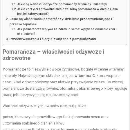
Jakie są wartości odżywcze pomarańczy: witaminy i minerały?
Jakie korzyści zdrowotne niesie ze sobą pomarańcza w diecie i jaka
jest jej kaloryczność?
Jakie są właściwości pomarańczy: działanie przeciwutleniające i
przeciwzapalne?
Jak pomarańcza wpływa na zdrowie serca: wpływ na ciśnienie krwi i
cholesterol?
Przeciwwskazania i alergie związane z pomarańczami
Pomarańcza – właściwości odżywcze i
zdrowotne
Pomarańcze
to niezwykłe owoce cytrusowe, bogate w cenne witaminy i
minerały. Najważniejszym składnikiem jest
witamina C
, która wspiera
nasz układ odpornościowy oraz ułatwia przyswajanie żelaza. Co więcej,
pomarańcze dostarczają również
błonnika pokarmowego
, który reguluje
pracę jelit i przyczynia się do uczucia sytości.
Wartości odżywcze tych owoców obejmują także:
potas
, kluczowy dla prawidłowego funkcjonowania serca oraz
utrzymania stabilnego ciśnienia krwi,
witaminy z grupy B, takie jak
kwas foliowy
– szczególnie istotny dla