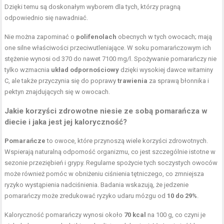
Dzięki temu są doskonałym wyborem dla tych, którzy pragną
odpowiednio się nawadniać.
Nie można zapominać o
polifenolach
obecnych w tych owocach; mają
one silne właściwości przeciwutleniające. W soku pomarańczowym ich
stężenie wynosi od 370 do nawet 7100 mg/l. Spożywanie pomarańczy nie
tylko wzmacnia
układ odpornościowy
dzięki wysokiej dawce witaminy
C, ale także przyczynia się do poprawy
trawienia
za sprawą błonnika i
pektyn znajdujących się w owocach.
Jakie korzyści zdrowotne niesie ze sobą pomarańcza w
diecie i jaka jest jej kaloryczność?
Pomarańcze
to owoce, które przynoszą wiele korzyści zdrowotnych.
Wspierają naturalną odporność organizmu, co jest szczególnie istotne w
sezonie przeziębień i grypy. Regularne spożycie tych soczystych owoców
może również pomóc w obniżeniu ciśnienia tętniczego, co zmniejsza
ryzyko wystąpienia nadciśnienia. Badania wskazują, że jedzenie
pomarańczy może zredukować ryzyko udaru mózgu od
10 do 29%
.
Kaloryczność pomarańczy wynosi około
70 kcal
na 100 g, co czyni je