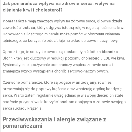
Jak pomarańcza wpływa na zdrowie serca: wpływ na
ciśnienie krwi i cholesterol?
Pomarańcze
mają znaczący wpływ na zdrowie serca, głównie dzięki
zawartości
potasu
, który odgrywa istotną rolę w regulacji ciśnienia krwi.
Odpowiednia ilość tego minerału może pomóc w obniżeniu ciśnienia
tętniczego, co korzystnie oddziałuje na układ sercowo-naczyniowy.
Oprócz tego, te soczyste owoce są doskonałym źródłem
błonnika
.
Błonnik ten jest kluczowy w redukcji poziomu cholesterolu
LDL
we krwi.
Systematyczne spożywanie pomarańczy wspiera zdrowie serca i
zmniejsza ryzyko wystąpienia chorób sercowo-naczyniowych.
Czerwone pomarańcze, które są bogate w
antocyjany
, również
przyczyniają się do poprawy krążenia oraz wspierają ogólną kondycję
serca. Warto zatem regularnie uwzględniać je w swojej diecie; ich stałe
spożycie przynosi wiele korzyści osobom dbającym o zdrowie swojego
serca i układu krążenia.
Przeciwwskazania i alergie związane z
pomarańczami