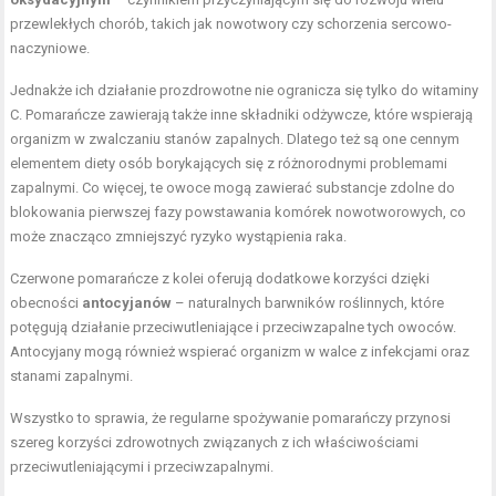
przewlekłych chorób, takich jak nowotwory czy schorzenia sercowo-
naczyniowe.
Jednakże ich działanie prozdrowotne nie ogranicza się tylko do witaminy
C. Pomarańcze zawierają także inne składniki odżywcze, które wspierają
organizm w zwalczaniu stanów zapalnych. Dlatego też są one cennym
elementem diety osób borykających się z różnorodnymi problemami
zapalnymi. Co więcej, te owoce mogą zawierać substancje zdolne do
blokowania pierwszej fazy powstawania komórek nowotworowych, co
może znacząco zmniejszyć ryzyko wystąpienia raka.
Czerwone pomarańcze z kolei oferują dodatkowe korzyści dzięki
obecności
antocyjanów
– naturalnych barwników roślinnych, które
potęgują działanie przeciwutleniające i przeciwzapalne tych owoców.
Antocyjany mogą również wspierać organizm w walce z infekcjami oraz
stanami zapalnymi.
Wszystko to sprawia, że regularne spożywanie pomarańczy przynosi
szereg korzyści zdrowotnych związanych z ich właściwościami
przeciwutleniającymi i przeciwzapalnymi.