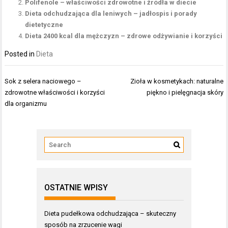
Polifenole – właściwości zdrowotne i źródła w diecie
Dieta odchudzająca dla leniwych – jadłospis i porady
dietetyczne
Dieta 2400 kcal dla mężczyzn – zdrowe odżywianie i korzyści
Posted in
Dieta
Nawigacja
Sok z selera naciowego –
Zioła w kosmetykach: naturalne
wpisu
zdrowotne właściwości i korzyści
piękno i pielęgnacja skóry
dla organizmu
OSTATNIE WPISY
Dieta pudełkowa odchudzająca – skuteczny
sposób na zrzucenie wagi