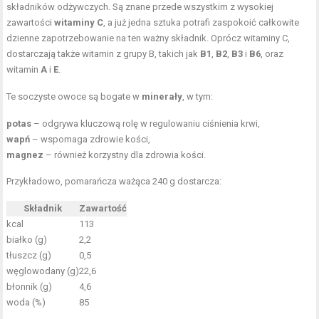
składników odżywczych. Są znane przede wszystkim z wysokiej
zawartości
witaminy C
, a już jedna sztuka potrafi zaspokoić całkowite
dzienne zapotrzebowanie na ten ważny składnik. Oprócz witaminy C,
dostarczają także witamin z grupy B, takich jak
B1
,
B2
,
B3
i
B6
, oraz
witamin
A
i
E
.
Te soczyste owoce są bogate w
minerały
, w tym:
potas
– odgrywa kluczową rolę w regulowaniu ciśnienia krwi,
wapń
– wspomaga zdrowie kości,
magnez
– również korzystny dla zdrowia kości.
Przykładowo, pomarańcza ważąca 240 g dostarcza:
Składnik
Zawartość
kcal
113
białko (g)
2,2
tłuszcz (g)
0,5
węglowodany (g)
22,6
błonnik (g)
4,6
woda (%)
85