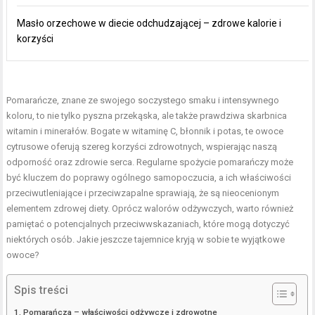
Masło orzechowe w diecie odchudzającej – zdrowe kalorie i
korzyści
Pomarańcze, znane ze swojego soczystego smaku i intensywnego
koloru, to nie tylko pyszna przekąska, ale także prawdziwa skarbnica
witamin i minerałów. Bogate w witaminę C, błonnik i potas, te owoce
cytrusowe oferują szereg korzyści zdrowotnych, wspierając naszą
odporność oraz zdrowie serca. Regularne spożycie pomarańczy może
być kluczem do poprawy ogólnego samopoczucia, a ich właściwości
przeciwutleniające i przeciwzapalne sprawiają, że są nieocenionym
elementem zdrowej diety. Oprócz walorów odżywczych, warto również
pamiętać o potencjalnych przeciwwskazaniach, które mogą dotyczyć
niektórych osób. Jakie jeszcze tajemnice kryją w sobie te wyjątkowe
owoce?
Spis treści
Pomarańcza – właściwości odżywcze i zdrowotne