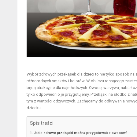
Wybór zdrowych przekąsek dla dzieci to nie tylko sposób na 
różnorodnych smaków i kolorów. W obliczu rosnącego zainter
będą atrakcyjne dla najmłodszych. Owoce, warzywa, nabiał czy 
tylko odpowiednio je przygotujemy. Przekąski na słodko z na
tym z wartości odżywczych. Zachęcamy do odkrywania nowyc
dziecku!
Spis treści
Jakie zdrowe przekąski można przygotować z owoców?