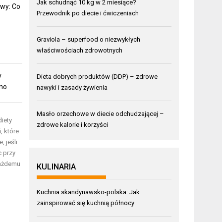
Jak schudnąć 10 kg w 2 miesiące?
wy: Co
Przewodnik po diecie i ćwiczeniach
Graviola – superfood o niezwykłych
właściwościach zdrowotnych
y
Dieta dobrych produktów (DDP) – zdrowe
mno
nawyki i zasady żywienia
Masło orzechowe w diecie odchudzającej –
iety
zdrowe kalorie i korzyści
, które
 jeśli
c przy
każdemu
KULINARIA
Kuchnia skandynawsko-polska: Jak
zainspirować się kuchnią północy