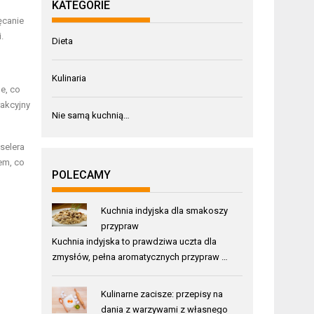
KATEGORIE
ęcanie
.
Dieta
Kulinaria
e, co
rakcyjny
Nie samą kuchnią…
selera
em, co
POLECAMY
Kuchnia indyjska dla smakoszy
przypraw
Kuchnia indyjska to prawdziwa uczta dla
zmysłów, pełna aromatycznych przypraw …
Kulinarne zacisze: przepisy na
dania z warzywami z własnego