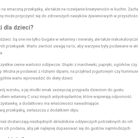
na smaczną przekąskę, ale także na rozwijanie kreatywności w kuchni. Zach
rmy może przyczynić się do zdrowszych nawyków żywieniowych w przyszłości
 dla dzieci?
eci. Są one nie tylko bogate w witaminy i minerały, ale także niskokaloryczn
onych przekąsek. Warto zwrócić uwagę na to, aby warzywa były podawane w at
a.
ystkie cenne wartości odżywcze. Słupki z marchewki, papryki, ogórków czy 
ę. Można je podawać z różnymi dipami, na przykład jogurtowym czy hummus
gólnie warto wprowadzić do diety dzieci:
ój wzroku, a jej słodki smak zazwyczaj przypada dzieciom do gustu.
dłem witaminy C oraz innych antyoksydantów, które wspierają odporność.
 przystawkę, a dodatkowo ma właściwości nawadniające.
awą przekąską, zwłaszcza z dodatkiem dipu.
ównież dostarczają niezbędnych składników odżywczych potrzebnych do ich
 ich podania, aby jak najlepiej dopasować się do gustów najmłodszych.