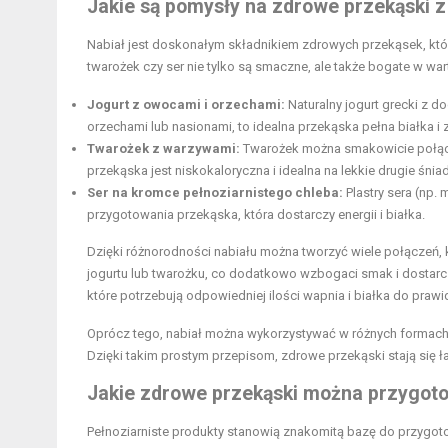
Jakie są pomysły na zdrowe przekąski z
Nabiał jest doskonałym składnikiem zdrowych przekąsek, któ
twarożek czy ser nie tylko są smaczne, ale także bogate w wa
Jogurt z owocami i orzechami:
Naturalny jogurt grecki z d
orzechami lub nasionami, to idealna przekąska pełna białka i 
Twarożek z warzywami:
Twarożek można smakowicie połączy
przekąska jest niskokaloryczna i idealna na lekkie drugie śnia
Ser na kromce pełnoziarnistego chleba:
Plastry sera (np.
przygotowania przekąska, która dostarczy energii i białka.
Dzięki różnorodności nabiału można tworzyć wiele połączeń,
jogurtu lub twarożku, co dodatkowo wzbogaci smak i dostarcz
które potrzebują odpowiedniej ilości wapnia i białka do praw
Oprócz tego, nabiał można wykorzystywać w różnych formach. N
Dzięki takim prostym przepisom, zdrowe przekąski stają się 
Jakie zdrowe przekąski można przygoto
Pełnoziarniste produkty stanowią znakomitą bazę do przygoto