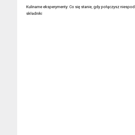
Nawigacja
Kulinarne eksperymenty: Co się stanie, gdy połączysz niespo
wpisu
składniki