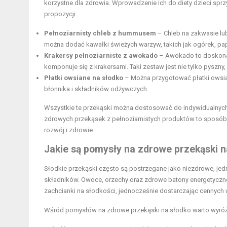
korzystne dla zdrowia. Wprowadzenie ich do diety dzieci sprzy
propozycji:
Pełnoziarnisty chleb z hummusem
– Chleb na zakwasie lu
można dodać kawałki świeżych warzyw, takich jak ogórek, pa
Krakersy pełnoziarniste z awokado
– Awokado to doskonała
komponuje się z krakersami. Taki zestaw jest nie tylko pyszny
Płatki owsiane na słodko
– Można przygotować płatki owsian
błonnika i składników odżywczych.
Wszystkie te przekąski można dostosować do indywidualnych
zdrowych przekąsek z pełnoziarnistych produktów to sposób 
rozwój i zdrowie.
Jakie są pomysły na zdrowe przekąski n
Słodkie przekąski często są postrzegane jako niezdrowe, jed
składników. Owoce, orzechy oraz zdrowe batony energetyczne 
zachcianki na słodkości, jednocześnie dostarczając cennych
Wśród pomysłów na zdrowe przekąski na słodko warto wyróż