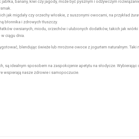
 jabłka, banany, kiwi czy jagody, może być pysznym i odżywczym rozwiązani
 smak.
ich jak migdały czy orzechy włoskie, z suszonymi owocami, na przykład żur
ą błonnika i zdrowych tłuszczy.
atków owsianych, miodu, orzechów i ulubionych dodatków, takich jak wiórki
 w ciągu dnia.
zygotować, blendując świeże lub mrożone owoce z jogurtem naturalnym. Taki 
ach, są idealnym sposobem na zaspokojenie apetytu na słodycze. Wybierając
re wspierają nasze zdrowie i samopoczucie.