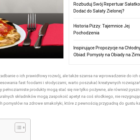
Rozbuduj Swój Repertuar Sałatko
Dodać do Sałaty Zielonej?
Historia Pizzy: Tajemnice Jej
Pochodzenia
Inspirujące Propozycje na Chłodn
Obiad: Pomysły na Obiady na Zi
zadbanie o ich prawidłowy rozwój, ale także szansa na wprowadzenie do ich d
esowania fast foodami i słodyczami, warto poszukać kreatywnych rozwiązań
pełnoziarniste produkty mogą stać się nie tylko pożywne, ale również pyszne,
turalnych składników mogą zaspokoić apetyt na coś słodkiego, nie rezygnują
h pomysłów na zdrowe smakołyki, które z pewnością przypadną do gustu 