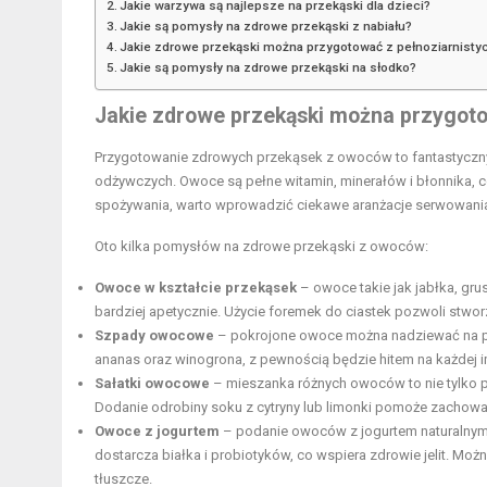
Jakie warzywa są najlepsze na przekąski dla dzieci?
Jakie są pomysły na zdrowe przekąski z nabiału?
Jakie zdrowe przekąski można przygotować z pełnoziarnisty
Jakie są pomysły na zdrowe przekąski na słodko?
Jakie
zdrowe przekąski
można przygot
Przygotowanie zdrowych przekąsek z owoców to fantastyczny
odżywczych. Owoce są pełne witamin, minerałów i błonnika, c
spożywania, warto wprowadzić ciekawe aranżacje serwowani
Oto kilka pomysłów na zdrowe przekąski z owoców:
Owoce w kształcie przekąsek
– owoce takie jak jabłka, gru
bardziej apetycznie. Użycie foremek do ciastek pozwoli stwor
Szpady owocowe
– pokrojone owoce można nadziewać na pat
ananas oraz winogrona, z pewnością będzie hitem na każdej i
Sałatki owocowe
– mieszanka różnych owoców to nie tylko py
Dodanie odrobiny soku z cytryny lub limonki pomoże zachowa
Owoce z jogurtem
– podanie owoców z jogurtem naturalnym 
dostarcza białka i probiotyków, co wspiera zdrowie
jelit
. Możn
tłuszcze
.