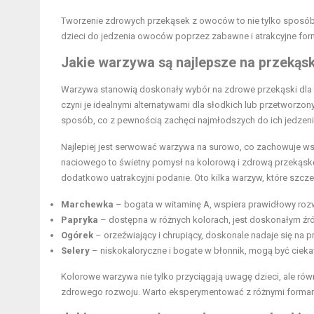
Tworzenie zdrowych przekąsek z owoców to nie tylko sposób 
dzieci do jedzenia owoców poprzez zabawne i atrakcyjne fo
Jakie warzywa są najlepsze na przekąski
Warzywa stanowią doskonały wybór na zdrowe przekąski dla dzi
czyni je idealnymi alternatywami dla słodkich lub przetworz
sposób, co z pewnością zachęci najmłodszych do ich jedzeni
Najlepiej jest serwować warzywa na surowo, co zachowuje wsz
naciowego to świetny pomysł na kolorową i zdrową przekąsk
dodatkowo uatrakcyjni podanie. Oto kilka warzyw, które szcze
Marchewka
– bogata w witaminę A, wspiera prawidłowy rozw
Papryka
– dostępna w różnych kolorach, jest doskonałym źró
Ogórek
– orzeźwiający i chrupiący, doskonale nadaje się na
Selery
– niskokaloryczne i bogate w błonnik, mogą być ciek
Kolorowe warzywa nie tylko przyciągają uwagę dzieci, ale r
zdrowego rozwoju. Warto eksperymentować z różnymi formami