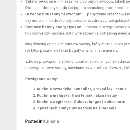
Sałatki owocowe
– mieszanka ulubionych owoców, takich jak
Dodanie odrobiny miodu lub jogurtu naturalnego podkreśli ich
Orzechy z suszonymi owocami
– połączenie orzechów, tak
czy morelami, to doskonały sposób na zdrową przekąskę pełn
Domowe batony energetyczne
– można je przygotować z pł
kokosowe czy nasiona. Batony te zapewnią potrzebną energię
Inną świetną opcją jest
mus owocowy
, który można łatwo pr
nie tylko pyszny, ale także bogaty w witaminy i minerały.
Zdrowe przekąski na słodko, oparte na naturalnych składnik
orzechy i zdrowe batony, stawiamy na wartości odżywcze, któ
Powiązane wpisy:
Kuchnia szwedzka: Köttbullar, gravad lax i semle
Kuchnia malajska: Nasi lemak, laksa i satay
Kuchnia węgierska: Gulasz, langos i dobos torte
7 pysznych pomysłów na tosty na śniadanie
Posted in
Kulinaria