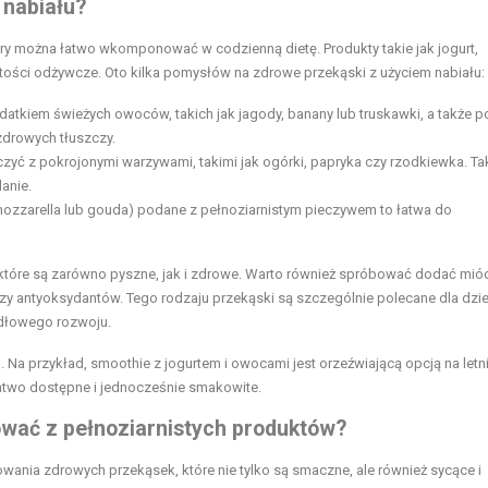
 nabiału?
ry można łatwo wkomponować w codzienną dietę. Produkty takie jak jogurt,
rtości odżywcze. Oto kilka pomysłów na zdrowe przekąski z użyciem nabiału:
odatkiem świeżych owoców, takich jak jagody, banany lub truskawki, a także 
zdrowych tłuszczy.
ć z pokrojonymi warzywami, takimi jak ogórki, papryka czy rzodkiewka. Ta
danie.
 mozzarella lub gouda) podane z pełnoziarnistym pieczywem to łatwa do
 które są zarówno pyszne, jak i zdrowe. Warto również spróbować dodać mió
y antyoksydantów. Tego rodzaju przekąski są szczególnie polecane dla dzie
idłowego rozwoju.
a przykład, smoothie z jogurtem i owocami jest orzeźwiającą opcją na letni
łatwo dostępne i jednocześnie smakowite.
wać z pełnoziarnistych produktów?
wania zdrowych przekąsek, które nie tylko są smaczne, ale również sycące i