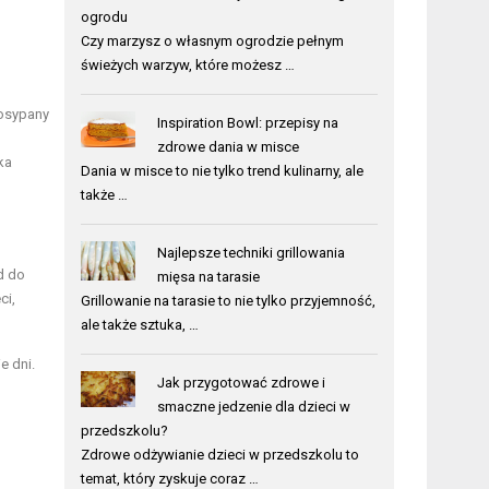
ogrodu
Czy marzysz o własnym ogrodzie pełnym
świeżych warzyw, które możesz …
posypany
Inspiration Bowl: przepisy na
zdrowe dania w misce
ka
Dania w misce to nie tylko trend kulinarny, ale
także …
Najlepsze techniki grillowania
d do
mięsa na tarasie
ci,
Grillowanie na tarasie to nie tylko przyjemność,
ale także sztuka, …
e dni.
Jak przygotować zdrowe i
smaczne jedzenie dla dzieci w
przedszkolu?
Zdrowe odżywianie dzieci w przedszkolu to
temat, który zyskuje coraz …