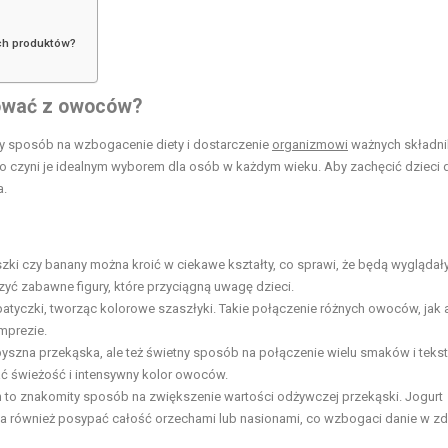
ch produktów?
ować z owoców?
 sposób na wzbogacenie diety i dostarczenie
organizmowi
ważnych składn
o czyni je idealnym wyborem dla osób w każdym wieku. Aby zachęcić dzieci 
a.
szki czy banany można kroić w ciekawe kształty, co sprawi, że będą wyglądał
zyć zabawne figury, które przyciągną uwagę dzieci.
yczki, tworząc kolorowe szaszłyki. Takie połączenie różnych owoców, jak 
mprezie.
szna przekąska, ale też świetny sposób na połączenie wielu smaków i tekst
ć świeżość i intensywny kolor owoców.
to znakomity sposób na zwiększenie wartości odżywczej przekąski. Jogurt
a również posypać całość orzechami lub nasionami, co wzbogaci danie w
zd