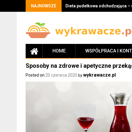
Skip
NAJNOWSZE
Dieta pudełkowa odchudzająca – 
to
content
HOME
WSPÓŁPRACA I KON
Sposoby na zdrowe i apetyczne przekąs
wykrawacze.pl
Posted on
20 czerwca 2020
by