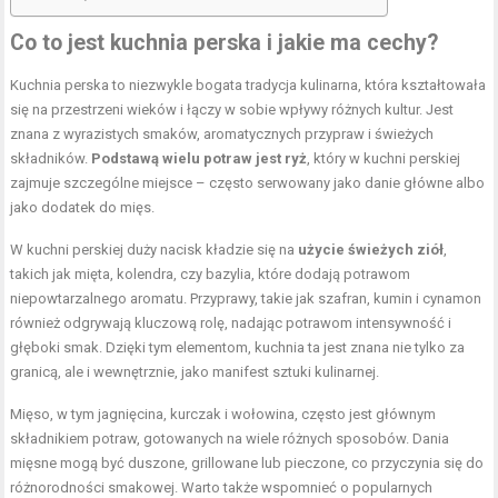
Co to jest kuchnia perska i jakie ma cechy?
Kuchnia perska to niezwykle bogata tradycja kulinarna, która kształtowała
się na przestrzeni wieków i łączy w sobie wpływy różnych kultur. Jest
znana z wyrazistych smaków, aromatycznych przypraw i świeżych
składników.
Podstawą wielu potraw jest ryż
, który w kuchni perskiej
zajmuje szczególne miejsce – często serwowany jako danie główne albo
jako dodatek do mięs.
W kuchni perskiej duży nacisk kładzie się na
użycie świeżych ziół
,
takich jak mięta, kolendra, czy bazylia, które dodają potrawom
niepowtarzalnego aromatu. Przyprawy, takie jak szafran, kumin i cynamon
również odgrywają kluczową rolę, nadając potrawom intensywność i
głęboki smak. Dzięki tym elementom, kuchnia ta jest znana nie tylko za
granicą, ale i wewnętrznie, jako manifest sztuki kulinarnej.
Mięso, w tym jagnięcina, kurczak i wołowina, często jest głównym
składnikiem potraw, gotowanych na wiele różnych sposobów. Dania
mięsne mogą być duszone, grillowane lub pieczone, co przyczynia się do
różnorodności smakowej. Warto także wspomnieć o popularnych