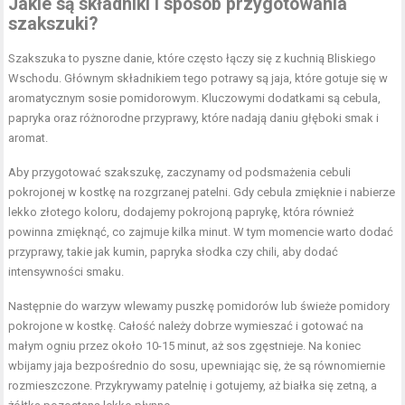
Jakie są składniki i sposób przygotowania
szakszuki?
Szakszuka to pyszne danie, które często łączy się z kuchnią Bliskiego
Wschodu. Głównym składnikiem tego potrawy są jaja, które gotuje się w
aromatycznym sosie pomidorowym. Kluczowymi dodatkami są cebula,
papryka oraz różnorodne przyprawy, które nadają daniu głęboki smak i
aromat.
Aby przygotować szakszukę, zaczynamy od podsmażenia cebuli
pokrojonej w kostkę na rozgrzanej patelni. Gdy cebula zmięknie i nabierze
lekko złotego koloru, dodajemy pokrojoną paprykę, która również
powinna zmięknąć, co zajmuje kilka minut. W tym momencie warto dodać
przyprawy, takie jak kumin, papryka słodka czy chili, aby dodać
intensywności smaku.
Następnie do warzyw wlewamy puszkę pomidorów lub świeże pomidory
pokrojone w kostkę. Całość należy dobrze wymieszać i gotować na
małym ogniu przez około 10-15 minut, aż sos zgęstnieje. Na koniec
wbijamy jaja bezpośrednio do sosu, upewniając się, że są równomiernie
rozmieszczone. Przykrywamy patelnię i gotujemy, aż białka się zetną, a