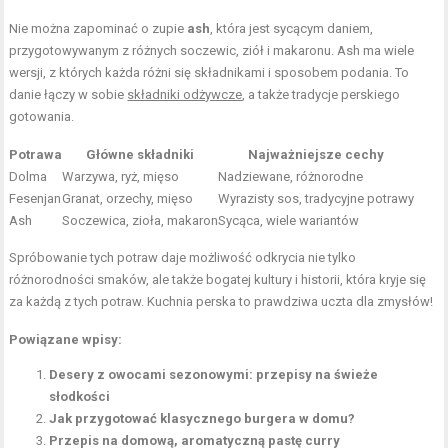
Nie można zapominać o zupie
ash
, która jest sycącym daniem,
przygotowywanym z różnych soczewic, ziół i makaronu. Ash ma wiele
wersji, z których każda różni się składnikami i sposobem podania. To
danie łączy w sobie
składniki odżywcze
, a także tradycje perskiego
gotowania.
Potrawa
Główne składniki
Najważniejsze cechy
Dolma
Warzywa, ryż, mięso
Nadziewane, różnorodne
Fesenjan
Granat, orzechy, mięso
Wyrazisty sos, tradycyjne potrawy
Ash
Soczewica, zioła, makaron
Sycąca, wiele wariantów
Spróbowanie tych potraw daje możliwość odkrycia nie tylko
różnorodności smaków, ale także bogatej kultury i historii, która kryje się
za każdą z tych potraw. Kuchnia perska to prawdziwa uczta dla zmysłów!
Powiązane wpisy:
Desery z owocami sezonowymi: przepisy na świeże
słodkości
Jak przygotować klasycznego burgera w domu?
Przepis na domową, aromatyczną pastę curry