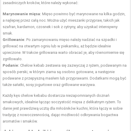
zasadniczych kroków, które należy wykonać:
Marynowanie mięsa:
Mięso powinno być marynowane na kilka godzin,
a najlepiej przez całą noc. Można użyć mieszanki przypraw, takich jak
szafran, kardamon, czosnek i
sok
z cytryny, aby uzyskać intensywny
smak.
Grillowanie:
Po zamarynowaniu mięso należy nadziać na szpadki i
grillować na otwartym ogniu lub w piekarniku, aż będzie idealnie
upieczone. W trakcie grillowania warto obracać je, aby równomiernie się
zgrillowało.
Podanie:
Chelow kebab zestawia się zazwyczaj z ryżem, podawanym na
sposób perski, w którym ziarna są osobno gotowane, a następnie
podawane z przepyszną masłem lub przyprawami. Dodatkami mogą być
także sałatki, sosy jogurtowe oraz grillowane warzywa.
Każdy kęs chelow kebabu dostarcza niezapomnianych doznań
smakowych, idealnie łącząc soczystość mięsa z delikatnym ryżem. To
danie jest prawdziwą ucztą dla miłośników kuchni, która łączy w sobie
tradycję z nowoczesnością, dając możliwość odkrywania bogactwa
aromatów i smaków.