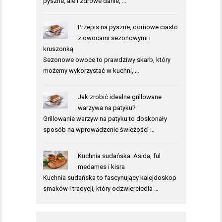
pyszne, ale i zdrowe danie, …
Przepis na pyszne, domowe ciasto
z owocami sezonowymi i
kruszonką
Sezonowe owoce to prawdziwy skarb, który
możemy wykorzystać w kuchni, …
Jak zrobić idealne grillowane
warzywa na patyku?
Grillowanie warzyw na patyku to doskonały
sposób na wprowadzenie świeżości …
Kuchnia sudańska: Asida, ful
medames i kisra
Kuchnia sudańska to fascynujący kalejdoskop
smaków i tradycji, który odzwierciedla …