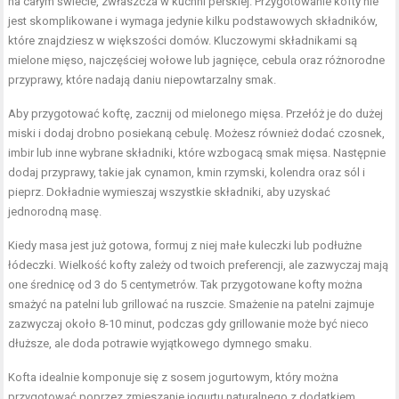
na całym świecie, zwłaszcza w kuchni perskiej. Przygotowanie kofty nie
jest skomplikowane i wymaga jedynie kilku podstawowych składników,
które znajdziesz w większości domów. Kluczowymi składnikami są
mielone mięso, najczęściej wołowe lub jagnięce, cebula oraz różnorodne
przyprawy, które nadają daniu niepowtarzalny smak.
Aby przygotować koftę, zacznij od mielonego mięsa. Przełóż je do dużej
miski i dodaj drobno posiekaną cebulę. Możesz również dodać czosnek,
imbir lub inne wybrane składniki, które wzbogacą smak mięsa. Następnie
dodaj przyprawy, takie jak cynamon, kmin rzymski, kolendra oraz sól i
pieprz. Dokładnie wymieszaj wszystkie składniki, aby uzyskać
jednorodną masę.
Kiedy masa jest już gotowa, formuj z niej małe kuleczki lub podłużne
łódeczki. Wielkość kofty zależy od twoich preferencji, ale zazwyczaj mają
one średnicę od 3 do 5 centymetrów. Tak przygotowane kofty można
smażyć na patelni lub grillować na ruszcie. Smażenie na patelni zajmuje
zazwyczaj około 8-10 minut, podczas gdy grillowanie może być nieco
dłuższe, ale doda potrawie wyjątkowego dymnego smaku.
Kofta idealnie komponuje się z sosem jogurtowym, który można
przygotować poprzez zmieszanie jogurtu naturalnego z dodatkiem