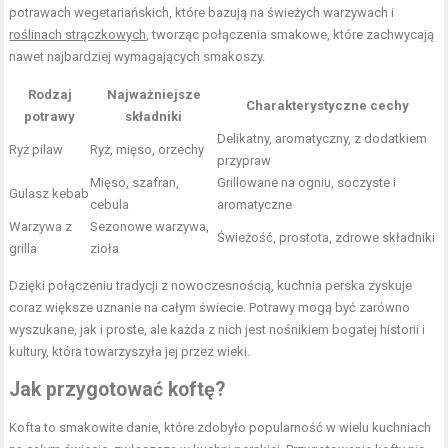
potrawach wegetariańskich, które bazują na świeżych warzywach i
roślinach strączkowych
, tworząc połączenia smakowe, które zachwycają
nawet najbardziej wymagających smakoszy.
Rodzaj
Najważniejsze
Charakterystyczne cechy
potrawy
składniki
Delikatny, aromatyczny, z dodatkiem
Ryż pilaw
Ryż, mięso, orzechy
przypraw
Mięso, szafran,
Grillowane na ogniu, soczyste i
Gulasz kebab
cebula
aromatyczne
Warzywa z
Sezonowe warzywa,
Świeżość, prostota, zdrowe składniki
grilla
zioła
Dzięki połączeniu tradycji z nowoczesnością, kuchnia perska zyskuje
coraz większe uznanie na całym świecie. Potrawy mogą być zarówno
wyszukane, jak i proste, ale każda z nich jest nośnikiem bogatej historii i
kultury, która towarzyszyła jej przez wieki.
Jak przygotować koftę?
Kofta to smakowite danie, które zdobyło popularność w wielu kuchniach