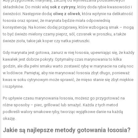
Aby przygotować marynatę, zacznij od wymieszania podstawowych
składników. Do miski wlej
sok z cytryny
, który doda rybie kwasowości i
świeżości. Następnie dodaj
oliwę z oliwek
, która wpłynie na delikatność
łososia oraz sprawi, że marynata będzie miała odpowiednią
konsystencję. Na koniec dodaj przyprawy, które wzbogacą smak – mogą
to być świeżo mielony czarny pieprz, sól, czosnek w proszku, a także
świeże zioła, takie jak koper czy natka pietruszki.
Gdy marynata jest gotowa, zanurz w niej łososia, upewniając się, że każdy
kawałek jest dobrze pokryty. Optymalny czas marynowania to kilka
godzin, ale dla pełni smaku warto zostawić rybę w marynacie na całą noc
w lodówce. Pamiętaj, aby nie marynować łososia zbyt długo, ponieważ
kwas w soku cytrynowym może sprawić, że mięso stanie się zbyt miękkie
i rozpłynne.
Po upływie czasu marynowania łososia, możesz go przygotować na
różne sposoby – piec, grillować lub smażyć. Każda z tych metod
podkreśli walory smakowe ryby, tworząc wyjątkowe danie na każdą
okazję.
Jakie są najlepsze metody gotowania łososia?