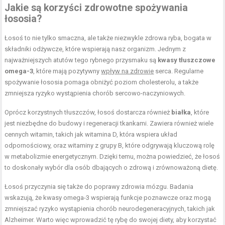
Jakie są korzyści zdrowotne spożywania
łososia?
Łosoś to nie tylko smaczna, ale także niezwykle zdrowa ryba, bogata w
składniki odżywcze, które wspierają nasz organizm. Jednym z
najważniejszych atutów tego rybnego przysmaku są
kwasy tłuszczowe
omega-3
, które mają pozytywny
wpływ na zdrowie
serca. Regularne
spożywanie łososia pomaga obniżyć poziom cholesterolu, a także
zmniejsza ryzyko wystąpienia chorób sercowo-naczyniowych.
Oprócz korzystnych tłuszczów, łosoś dostarcza również
białka
, które
jest niezbędne do budowy i regeneracji tkankami. Zawiera również wiele
cennych witamin, takich jak witamina D, która wspiera układ
odpornościowy, oraz witaminy z grupy B, które odgrywają kluczową rolę
w metabolizmie energetycznym. Dzięki temu, można powiedzieć, że łosoś
to doskonały wybór dla osób dbających o zdrową i zrównoważoną dietę.
Łosoś przyczynia się także do poprawy zdrowia mózgu. Badania
wskazują, że kwasy omega-3 wspierają funkcje poznawcze oraz mogą
zmniejszać ryzyko wystąpienia chorób neurodegeneracyjnych, takich jak
Alzheimer. Warto więc wprowadzić tę rybę do swojej diety, aby korzystać