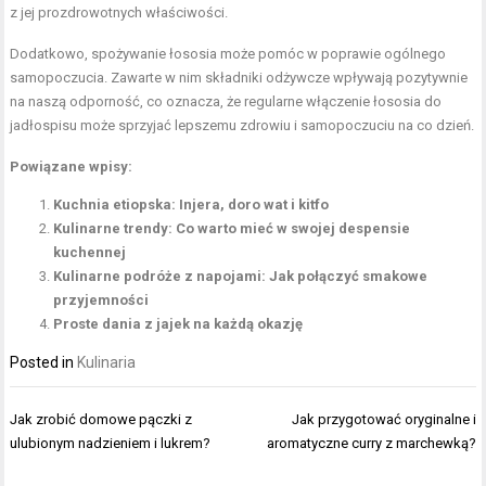
z jej prozdrowotnych właściwości.
Dodatkowo, spożywanie łososia może pomóc w poprawie ogólnego
samopoczucia. Zawarte w nim składniki odżywcze wpływają pozytywnie
na naszą odporność, co oznacza, że regularne włączenie łososia do
jadłospisu może sprzyjać lepszemu zdrowiu i samopoczuciu na co dzień.
Powiązane wpisy:
Kuchnia etiopska: Injera, doro wat i kitfo
Kulinarne trendy: Co warto mieć w swojej despensie
kuchennej
Kulinarne podróże z napojami: Jak połączyć smakowe
przyjemności
Proste dania z jajek na każdą okazję
Posted in
Kulinaria
Nawigacja
Jak zrobić domowe pączki z
Jak przygotować oryginalne i
wpisu
ulubionym nadzieniem i lukrem?
aromatyczne curry z marchewką?