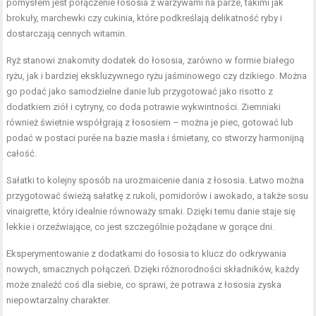
pomysłem jest połączenie łososia z warzywami na parze, takimi jak
brokuły, marchewki czy cukinia, które podkreślają delikatność ryby i
dostarczają cennych witamin.
Ryż stanowi znakomity dodatek do łososia, zarówno w formie białego
ryżu, jak i bardziej ekskluzywnego ryżu jaśminowego czy dzikiego. Można
go podać jako samodzielne danie lub przygotować jako risotto z
dodatkiem ziół i cytryny, co doda potrawie wykwintności. Ziemniaki
również świetnie współgrają z łososiem – można je piec, gotować lub
podać w postaci purée na bazie masła i śmietany, co stworzy harmonijną
całość.
Sałatki to kolejny sposób na urozmaicenie dania z łososia. Łatwo można
przygotować świeżą sałatkę z rukoli, pomidorów i awokado, a także sosu
vinaigrette, który idealnie równoważy smaki. Dzięki temu danie staje się
lekkie i orzeźwiające, co jest szczególnie pożądane w gorące dni.
Eksperymentowanie z dodatkami do łososia to klucz do odkrywania
nowych, smacznych połączeń. Dzięki różnorodności składników, każdy
może znaleźć coś dla siebie, co sprawi, że potrawa z łososia zyska
niepowtarzalny charakter.