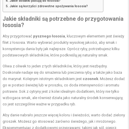
Jakie dodatki pasują do łososia?
Jakie są korzyści zdrowotne spożywania łososia?
Jakie składniki są potrzebne do przygotowania
łososia?
Aby przygotować
pysznego łososia
, kluczowym elementem jest świeży
filet z łososia. Warto wybierać produkty wysokiej jakości, aby smak i
konsystencja dania były jak najlepsze. Oprócz ryby, potrzebujesz kilku
podstawowych składników, które podkreślą jej naturalny smak.
Oliwa z oliwek to jeden z tych składników, który jest niezbędny.
Doskonale nadaje się do smażenia lub pieczenia ryby, a także jako baza
do marynat. Kolejnym istotnym składnikiem jest
czosnek
. Możesz dodać
go w postaci świeżej lub w proszku, co doda intensywności i aromatu
potrawie. Sok z cytryny jest z kolei idealnym dodatkiem, który nie tylko
wzbogaca smak, ale również działa jako naturalny środek konserwujący,
co jest szczególnie ważne w przypadku ryb.
Aby danie nabrało jeszcze więcej koloru i świeżości, warto dodać zielony
groszek. Możesz go stosować zarówno świeżego, jak i mrożonego.
Eksperymentując z dodatkowymi przyprawami, takimi jak sól, pieprz,