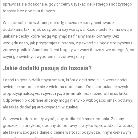
sprawdza się doskonale, gdy chcemy uzyskać delikatnego i soczystego
łososia bez dodatku tłuszczu.
W zależności od wybranej metody, można eksperymentować z
dodatkami, takimi jak sosy, zioła czy warzywa. Każda technika ma swoje
unikalne cechy, które mogą wpłynąć na finalny smak potrawy. Bez
względu na to, jak przygotujesz łososia, z pewnością będzie to pyszny i
zdrowy posiłek. Sam łosoś jest bogaty w kwasy tłuszczowe omega-3, co
czyni go świetnym wyborem dla zdrowej diety.
Jakie dodatki pasują do łososia?
Łosoś to ryba o delikatnym smaku, która dzięki swojej uniwersalności
świetnie komponuje się z wieloma dodatkami. Do najpopularniejszych
propozycji należą
warzywa, ryż, ziemniaki
oraz różnorodne
sałatki
.
Odpowiednio dobrane akcenty mogą nie tylko wzbogacić smak potrawy,
ale także dodać jej atrakcyjności wizualnej.
Warzywa to doskonały wybór, aby podkreślić smak łososia. Zielony
groszek, na przykład, dodany do potrawy, nie tylko wprowadza świeżość,
ale także wzbogaca danie o cenne wartości odżywcze. Innym ciekawym