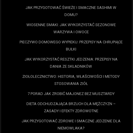
JAK PRZYGOTOWAĆ ŚWIEŻE I SMACZNE SASHIMI W
DOMU?
WIOSENNE SMAKI: JAK WYKORZYSTAĆ SEZONOWE
WARZYWA I OWOCE
PIECZYWO DOMOWEGO WYPIEKU: PRZEPISY NA CHRUPIĄCE
BUŁKI
JAK WYKORZYSTAĆ RESZTKI JEDZENIA: PRZEPISY NA
DANIA ZE SKŁADNIKÓW
ZIOŁOLECZNICTWO: HISTORIA, WŁAŚCIWOŚCI I METODY
STOSOWANIA ZIÓŁ
7 PORAD JAK ZROBIĆ MAJONEZ BEZ MUSZTARDY
DIETA ODCHUDZAJĄCA BRZUCH DLA MĘŻCZYZN –
ZASADY I EFEKTY ZDROWOTNE
JAK PRZYGOTOWAĆ ZDROWE I SMACZNE JEDZENIE DLA
NIEMOWLAKA?