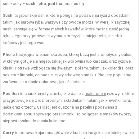
smakoszy –
sushi
,
pho
,
pad thai
oraz
curry
.
Sushi
to japońskie danie, które polega na podawaniu ryżu z dodatkami,
takimi jak surowa ryba, warzywa czy owoce morza. W wersji klasycznej
sushi serwuje się w formie małych kawałków, które można zjeść jedną
ręką. Jego przygotowanie wymaga precyzji i umiejętności, ale efekt
końcowy jest tego wart.
Pho
to tradycyjna wietnamska zupa, której bazą jest aromatyczny bulion,
w którym gotuje się mięso, takie jak wołowina lub kurczak, oraz ryżowe
kluski. Potrawę wzbogaca się świeżymi ziołami, takimi jak kolendra, oraz
sokiem z limonki, co nadaje jej wyjątkowego smaku. Pho jest popularne
zarówno jako danie obiadowe, jak i śniadanie.
Pad thai
to charakterystyczne tajskie danie z
makaronem
ryżowym, które
przygotowuje się z różnorodnymi składnikami, takimi jak krewetki, tofu,
jajka oraz orzechy. Całość jest duszona na patelni i podawana z
dodatkiem sosu sojowego oraz limonki. To połączenie smaków tworzy
niepowtarzalne doznania kulinarne.
Curry
to potrawa kojarzona głównie z kuchnią indyjską, ale istnieje wiele