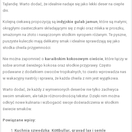
Tajlandię. Warto dodać, że idealnie nadaje się jako lekki deser na ciepłe
dni.
Kolejną ciekawą propozycją są
indyjskie gulab jamun
, które są małymi,
okrągłymi ciasteczkami składającymi się z mąki oraz mleka w proszku,
smażonym na złoto i nasączonym słodkim syropem różanym. Te pyszne,
puszyste kuleczki mają delikatny smak i idealnie sprawdzają się jako
słodka chwila przyjemności.
Nie można zapomnieć o
karaibskim kokosowym cieście
, które łączy w
sobie aromat świeżego kokosa oraz słodkie przyprawy. Często
podawane z dodatkiem owoców tropikalnych, to ciasto wprowadza nas
w wakacyjny nastrój i sprawia, że każda chwila z nim jest wyjątkowa.
Warto dodać, że każdy z wymienionych deserów nie tylko zachwyca
swoim smakiem, ale także różnorodnością tekstur. Dzięki nim można
odkryć nowe kulinaria i wzbogacić swoje doświadczenia w słodkim
świecie smaków.
Powiązane wpisy:
Kuchnia szwedzka: Köttbullar, gravad lax i semle