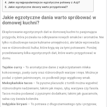
Jakie są najpopularniejsze egzotyczne potrawy z Azji?
Jakie egzotyczne desery warto przygotować?
Jakie egzotyczne dania warto spróbować w
domowej kuchni?
Eksplorowanie egzotycznych dań w domowej kuchni to pasjonująca
przygoda, która pozwala na odkrywanie nowych smaków i aromatów. Nie
tylko rozbudowuje nasze kulinarne umiejętności, ale także wprowadza
nas w różnorodność kultur, które kryją się za tymi potrawami. Poniżej
przedstawiamy kilka egzotycznych dań, które warto przygotować w
domu.
Tajskie curry
– To aromatyczne danie z wykorzystaniem mleka
kokosowego, pasty curry oraz różnorodnych warzyw i mięs. Można je
podać z ryżem jaśminowym, co podkreśli jego wyjątkowy smak.
Meksykańskie tacos
– Te pyszne placuszki z tortilli można wypełnić
różnorodnymi nadzieniami, takimi jak mięso, ryby, warzywa czy fasola.
Tacos można podawać z pysznymi dodatkami, takimi jak guacamole,
salsa czy świeża kolendra.
Indyjskie biryani
– To potrawa z długoziarniastego ryżu i przypraw,