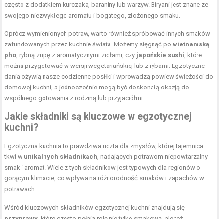
często z dodatkiem kurczaka, baraniny lub warzyw. Biryani jest znane ze
swojego niezwykłego aromatu i bogatego, złożonego smaku.
Oprócz wymienionych potraw, warto również spróbować innych smaków
zafundowanych przez kuchnie świata. Możemy sięgnąć po
wietnamską
pho
, rybną zupę z aromatycznymi
ziołami
, czy
japońskie sushi
, które
można przygotować w wersji wegetariańskiej lub z rybami. Egzotyczne
dania ożywią nasze codzienne posiłki i wprowadzą powiew świeżości do
domowej kuchni, a jednocześnie mogą być doskonałą okazją do
wspólnego gotowania z rodziną lub przyjaciółmi.
Jakie składniki są kluczowe w egzotycznej
kuchni?
Egzotyczna kuchnia to prawdziwa uczta dla zmysłów, której tajemnica
tkwi w
unikalnych składnikach
, nadających potrawom niepowtarzalny
smak i aromat. Wiele z tych składników jest typowych dla regionów o
gorącym klimacie, co wpływa na różnorodność smaków i zapachów w
potrawach.
Wśród kluczowych składników egzotycznej kuchni znajdują się
przyprawy
, które często pełnią rolę nie tylko smakową, ale też