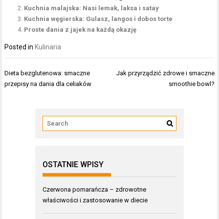
Kuchnia malajska: Nasi lemak, laksa i satay
Kuchnia węgierska: Gulasz, langos i dobos torte
Proste dania z jajek na każdą okazję
Posted in
Kulinaria
Nawigacja
Dieta bezglutenowa: smaczne
Jak przyrządzić zdrowe i smaczne
wpisu
przepisy na dania dla celiaków
smoothie bowl?
OSTATNIE WPISY
Czerwona pomarańcza – zdrowotne
właściwości i zastosowanie w diecie