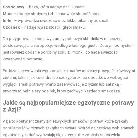
Sos sojowy
– baza, która nadaje daniu umami.
Miód
– dodaje słodyczy i zbalansowuje słoność sosu.
Imbir
– wprowadza świeżość oraz lekko pikantny posmak.
Czosnek
– nadaje wyrazistości i głębi smaku.
Do przygotowania sosu wystarczy połączyć składniki w miseczce,
dostosowując ich proporcje według własnego gustu. Dobrym pomysłem
jest również dodanie odrobiny
soku
z limonki, co nada świeżości i
kwasowości potrawie.
Podczas serwowania wędzonych kalmarów możemy posypać je świeżymi
ziołami, takimi jak kolendra lub szczypiorek, co dodatkowo wzbogaci
wygląd i smak potrawy. Warto zaserwować je z ryżem lub sałatką –
stworzy to pełniejszy posiłek, który zachwyci każdego smakosza.
Jakie są najpopularniejsze egzotyczne potrawy
z Azji?
Azja to kontynent znany z niezwykłych smaków i potraw, które zyskały
popularność w różnych zakątkach świata. Wśród najczęściej wybieranych
egzotycznych dań wyróżniają się cztery, które zdobyły serca wielu