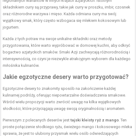
regionalnych wariantów w innych krajach azjatyckich. Istotnym
składnikiem curry są przyprawy, takie jak curry w proszku, imbir, czosnek
oraz różnorodne warzywa i mięso. Każda odmiana curry ma swój
wyjątkowy smak, który często wzbogaca się mlekiem kokosowym lub
jogurtem.
Każda z tych potraw ma swoje unikalne składniki oraz metody
przygotowania, które warto wypróbować w domowej kuchni, aby odkryć
bogactwo azjatyckich smaków. Smaki Azji zachwycają różnorodnością i
intensywnością, co czyni je niezwykle atrakcyjnym wyborem dla każdego
miłośnika kulinariów.
Jakie egzotyczne desery warto przygotować?
Egzotyczne desery to znakomity sposób na zakończenie każdej
kulinarnej podróży, oferując niepowtarzalne doświadczenia smakowe.
Wśród wielu propozycji warto zwrócić uwagę na kilka wyjątkowych
słodkości, które przyciągają uwagę swoją oryginalnością i aromatem.
Pierwszym z polecanych deserów jest
tajski kleisty ryż z mango
. Ten
proste połączenie słodkiego ryżu, świeżego mango i kokosowego mleka
sprawia, że jest to ulubiony przysmak wielu osób odwiedzających