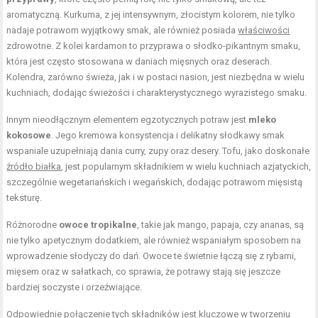
aromatyczną. Kurkuma, z jej intensywnym, złocistym kolorem, nie tylko
nadaje potrawom wyjątkowy smak, ale również posiada
właściwości
zdrowotne. Z kolei kardamon to przyprawa o słodko-pikantnym smaku,
która jest często stosowana w daniach mięsnych oraz deserach.
Kolendra, zarówno świeża, jak i w postaci nasion, jest niezbędna w wielu
kuchniach, dodając świeżości i charakterystycznego wyrazistego smaku.
Innym nieodłącznym elementem egzotycznych potraw jest
mleko
kokosowe
. Jego kremowa konsystencja i delikatny słodkawy smak
wspaniale uzupełniają dania curry, zupy oraz desery. Tofu, jako doskonałe
źródło białka
, jest popularnym składnikiem w wielu kuchniach azjatyckich,
szczególnie wegetariańskich i wegańskich, dodając potrawom mięsistą
teksturę.
Różnorodne
owoce tropikalne
, takie jak mango, papaja, czy ananas, są
nie tylko apetycznym dodatkiem, ale również wspaniałym sposobem na
wprowadzenie słodyczy do dań. Owoce te świetnie łączą się z rybami,
mięsem oraz w sałatkach, co sprawia, że potrawy stają się jeszcze
bardziej soczyste i orzeźwiające.
Odpowiednie połączenie tych składników jest kluczowe w tworzeniu