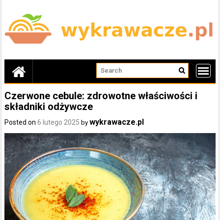
Skip
to
content
Czerwone cebule: zdrowotne właściwości i
składniki odżywcze
wykrawacze.pl
Posted on
6 lutego 2025
by