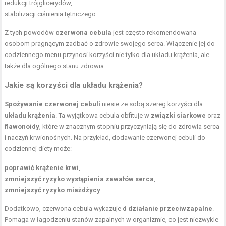
redukcji trójglicerydów,
stabilizacji ciśnienia tętniczego.
Z tych powodów
czerwona cebula
jest często rekomendowana
osobom pragnącym zadbać o zdrowie swojego serca. Włączenie jej do
codziennego menu przynosi korzyści nie tylko dla układu krążenia, ale
także dla ogólnego stanu zdrowia.
Jakie są
korzyści dla układu krążenia
?
Spożywanie czerwonej cebuli
niesie ze sobą szereg korzyści dla
układu krążenia
. Ta wyjątkowa cebula obfituje w
związki siarkowe
oraz
flawonoidy
, które w znacznym stopniu przyczyniają się do zdrowia serca
i naczyń krwionośnych. Na przykład, dodawanie czerwonej cebuli do
codziennej diety może:
poprawić krążenie krwi
,
zmniejszyć ryzyko wystąpienia zawałów serca
,
zmniejszyć ryzyko miażdżycy
.
Dodatkowo, czerwona cebula wykazuje
d działanie przeciwzapalne
.
Pomaga w łagodzeniu stanów zapalnych w organizmie, co jest niezwykle