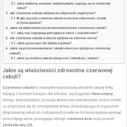
Jakie witaminy, minerały i antyoksydanty znajdują się w czerwonej
cebuli?
Jak czerwona cebula wpływa na odporność organizmu?
W jaki sposób czerwona cebula wzmocnia odporność i działa
przeciwzapalnie?
Jakie są właściwości przeciwnowotworowe czerwonej cebuli?
Jaką rolę odgrywają antocyjany w walce z nowotworami?
Jak czerwona cebula w diecie wpływa na zdrowie serca?
Jakie są korzyści dla układu krążenia?
Jakie są przeciwwskazania i skutki uboczne spożycia czerwonej
cebuli?
Jakie są możliwe reakcje alergiczne i interakcje z lekami?
Jakie są właściwości zdrowotne czerwonej
cebuli?
Czerwona cebula
to niezwykle wartościowy składnik naszej diety,
słynący z licznych korzyści dla zdrowia. Jej bogactwo
kwercetyny
,
silnego antyoksydantu, pozwala skutecznie neutralizować wolne rodniki,
co przyczynia się do zmniejszenia stresu oksydacyjnego w organizmie.
Włączenie tej cebuli do codziennych posiłków może korzystnie wpłynąć
na kondycję serca, pomagając obniżyć
ciśnienie krwi
oraz poziom
cholesterolu LDL
.