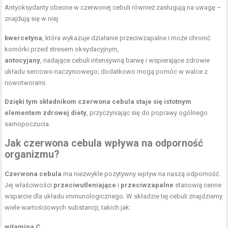
Antyoksydanty obecne w czerwonej cebuli również zasługują na uwagę –
znajdują się w niej:
kwercetyna
, która wykazuje działanie przeciwzapalne i może chronić
komórki przed stresem oksydacyjnym,
antocyjany
, nadające cebuli intensywną barwę i wspierające zdrowie
układu sercowo-naczyniowego; dodatkowo mogą pomóc w walce z
nowotworami.
Dzięki tym składnikom czerwona cebula staje się istotnym
elementem zdrowej diety
, przyczyniając się do poprawy ogólnego
samopoczucia.
Jak czerwona cebula wpływa na odporność
organizmu?
Czerwona cebula
ma niezwykle pozytywny wpływ na naszą odporność.
Jej właściwości
przeciwutleniające
i
przeciwzapalne
stanowią cenne
wsparcie dla układu immunologicznego. W składzie tej cebuli znajdziemy
wiele wartościowych substancji, takich jak:
witamina C
,