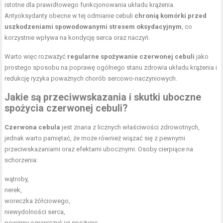
istotne dla prawidłowego funkcjonowania układu krążenia.
Antyoksydanty obecne w tej odmianie cebuli
chronią komórki przed
uszkodzeniami spowodowanymi stresem oksydacyjnym
, co
korzystnie wpływa na kondycję serca oraz naczyń.
Warto więc rozważyć
regularne spożywanie czerwonej cebuli
jako
prostego sposobu na poprawę ogólnego stanu zdrowia układu krążenia i
redukcję ryzyka poważnych chorób sercowo-naczyniowych.
Jakie są przeciwwskazania i skutki uboczne
spożycia czerwonej cebuli?
Czerwona cebula
jest znana z licznych właściwości zdrowotnych,
jednak warto pamiętać, że może również wiązać się z pewnymi
przeciwskazaniami oraz efektami ubocznymi. Osoby cierpiące na
schorzenia:
wątroby,
nerek,
woreczka żółciowego,
niewydolności serca,
powinny ograniczyć jej spożycie.