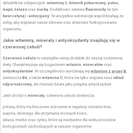
składników odżywczych:
witaminę C
,
błonnik pokarmowy
,
potas
,
wapń
,
żelazo
oraz
siarkę
. Dodatkowo zawiera
flawonoidy
(w tym
kwercetynę
) i
antocyjany
. Te wszystkie substancje współdziałają ze
sobą, aby wspierać nasze zdrowie oraz właściwe funkcjonowanie
organizmu.
Jakie witaminy, minerały i antyoksydanty znajdują się w
czerwonej cebuli?
Czerwona cebula
to niezwykle cenny dodatek do naszej codziennej
diety. Charakteryzuje się bogactwem
witamin
,
minerałów
oraz
antyoksydantów
. W szczególności wyróżniają się
witaminy z grupy B
,
zwłaszcza
B6
, a także
witamina C
, która nie tylko wspiera nasz
układ
odpornościowy
, ale również działa jako potężny antyoksydant.
Jeśli chodzi o
minerały
, czerwona cebula dostarcza:
potasu, który ma kluczowe znaczenie w regulacji ciśnienia krwi,
wapnia, istotnego dla utrzymania mocnych kości,
żelaza, miedzi oraz cynku, które są niezbędne dla wielu procesów
biologicznych zachodzących w naszym organizmie.