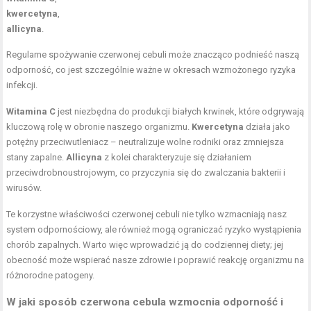
kwercetyna
,
allicyna
.
Regularne spożywanie czerwonej cebuli może znacząco podnieść naszą
odporność, co jest szczególnie ważne w okresach wzmożonego ryzyka
infekcji.
Witamina C
jest niezbędna do produkcji białych krwinek, które odgrywają
kluczową rolę w obronie naszego organizmu.
Kwercetyna
działa jako
potężny przeciwutleniacz – neutralizuje wolne rodniki oraz zmniejsza
stany zapalne.
Allicyna
z kolei charakteryzuje się działaniem
przeciwdrobnoustrojowym, co przyczynia się do zwalczania bakterii i
wirusów.
Te korzystne właściwości czerwonej cebuli nie tylko wzmacniają nasz
system odpornościowy, ale również mogą ograniczać ryzyko wystąpienia
chorób zapalnych. Warto więc wprowadzić ją do codziennej diety; jej
obecność może wspierać nasze zdrowie i poprawić reakcję organizmu na
różnorodne patogeny.
W jaki sposób czerwona cebula wzmocnia odporność i