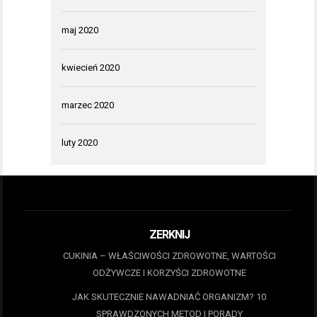
maj 2020
kwiecień 2020
marzec 2020
luty 2020
ZERKNIJ
CUKINIA – WŁAŚCIWOŚCI ZDROWOTNE, WARTOŚCI
ODŻYWCZE I KORZYŚCI ZDROWOTNE
JAK SKUTECZNIE NAWADNIAĆ ORGANIZM? 10
SPRAWDZONYCH METOD I PORADY