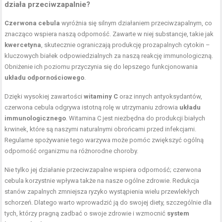
działa przeciwzapalnie?
Czerwona cebula
wyróżnia się silnym działaniem przeciwzapalnym, co
znacząco wspiera naszą odporność. Zawarte w niej substancje, takie jak
kwercetyna
, skutecznie ograniczają produkcję prozapalnych cytokin –
kluczowych białek odpowiedzialnych za naszą reakcję immunologiczną.
Obniżenie ich poziomu przyczynia się do lepszego funkcjonowania
układu odpornościowego
.
Dzięki wysokiej zawartości
witaminy C
oraz innych antyoksydantów,
czerwona cebula odgrywa istotną rolę w utrzymaniu zdrowia
układu
immunologicznego
. Witamina C jest niezbędna do produkcji białych
krwinek, które są naszymi naturalnymi obrońcami przed infekcjami.
Regularne spożywanie tego warzywa może pomóc zwiększyć ogólną
odporność organizmu na różnorodne choroby.
Nie tylko jej działanie przeciwzapalne wspiera odporność; czerwona
cebula korzystnie wpływa także na nasze ogólne zdrowie. Redukcja
stanów zapalnych zmniejsza ryzyko wystąpienia wielu przewlekłych
schorzeń. Dlatego warto wprowadzić ją do swojej diety, szczególnie dla
tych, którzy pragną zadbać o swoje zdrowie i wzmocnić
system