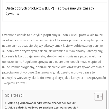
Dieta dobrych produktów (DDP) – zdrowe nawyki i zasady
żywienia
Czerwona cebula to nie tylko popularny składnik wielu potraw, ale także
skarbnica zdrowotnych właściwości, które mogą znacząco wpłynąć na
nasze samopoczucie. Jej wyjątkowy smak kryje w sobie szereg cennych
składników odżywczych, takich jak witamina C, flawonoidy i antocyjany,
które nie tylko dodają aromatu, ale również chronią nas przed wieloma
schorzeniami. Regularne spożywanie czerwonej cebuli może wspierać
układ immunologiczny, obniżać ciśnienie krwi oraz wykazywać działanie
przeciwnowotworowe. Zastanów się, jak często wprowadzasz ten
niezwykły warzywny skarb do swojej diety i jakie korzyści może przynieść
Twojemu zdrowiu.
Spis treści
Jakie są właściwości zdrowotne czerwonej cebuli?
Jakie składniki odżywcze zawiera czerwona cebula?