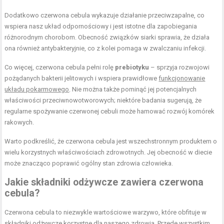
Dodatkowo czerwona cebula wykazuje działanie przeciwzapalne, co
wspiera nasz układ odpornościowy i jest istotne dla zapobiegania
różnorodnym chorobom. Obecność związków siarki sprawia, że działa
ona również antybakteryjnie, co z kolei pomaga w zwalczaniu infekcji.
Co więcej, czerwona cebula pełni rolę
prebiotyku
– sprzyja rozwojowi
pożądanych bakterii jelitowych i wspiera prawidłowe
funkcjonowanie
układu pokarmowego
. Nie można także pominąć jej potencjalnych
właściwości przeciwnowotworowych; niektóre badania sugerują, że
regularne spożywanie czerwonej cebuli może hamować rozwój komórek
rakowych.
Warto podkreślić, że czerwona cebula jest wszechstronnym produktem o
wielu korzystnych właściwościach zdrowotnych. Jej obecność w diecie
może znacząco poprawić ogólny stan zdrowia człowieka.
Jakie składniki odżywcze zawiera czerwona
cebula?
Czerwona cebula to niezwykle wartościowe warzywo, które obfituje w
składniki odżywcze korzystne dla naszego zdrowia. Przede wszystkim,