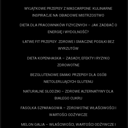
WYJĄTKOWE PRZEPISY Z MASCARPONE: KULINARNE
INSPIRACJE NA OBIADOWE MISTRZOSTWO
DIETA DLA PRACOWNIKÓW FIZYCZNYCH – JAK ZADBAĆ O
ENERGIĘ I WYDOLNOŚĆ?
ŁATWE FIT PRZEPISY: ZDROWE I SMACZNE POSIŁKI BEZ
WYRZUTÓW
DIETA KOPENHASKA – ZASADY, EFEKTY I RYZYKO
ZDROWOTNE
BEZGLUTENOWE SMAKI: PRZEPISY DLA OSÓB
NIETOLERUJĄCYCH GLUTENU
NATURALNE SŁODZIKI – ZDROWE ALTERNATYWY DLA
BIAŁEGO CUKRU
FASOLKA SZPARAGOWA – ZDROWOTNE WŁAŚCIWOŚCI I
WARTOŚCI ODŻYWCZE
MELON GALIA – WŁAŚCIWOŚCI, WARTOŚCI ODŻYWCZE I