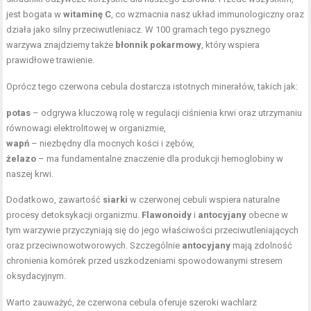
jest bogata w
witaminę C
, co wzmacnia nasz układ immunologiczny oraz
działa jako silny przeciwutleniacz. W 100 gramach tego pysznego
warzywa znajdziemy także
błonnik pokarmowy
, który wspiera
prawidłowe trawienie.
Oprócz tego czerwona cebula dostarcza istotnych minerałów, takich jak:
potas
– odgrywa kluczową rolę w regulacji ciśnienia krwi oraz utrzymaniu
równowagi elektrolitowej w organizmie,
wapń
– niezbędny dla mocnych kości i zębów,
żelazo
– ma fundamentalne znaczenie dla produkcji hemoglobiny w
naszej krwi.
Dodatkowo, zawartość
siarki
w czerwonej cebuli wspiera naturalne
procesy detoksykacji organizmu.
Flawonoidy
i
antocyjany
obecne w
tym warzywie przyczyniają się do jego właściwości przeciwutleniających
oraz przeciwnowotworowych. Szczególnie
antocyjany
mają zdolność
chronienia komórek przed uszkodzeniami spowodowanymi stresem
oksydacyjnym.
Warto zauważyć, że czerwona cebula oferuje szeroki wachlarz