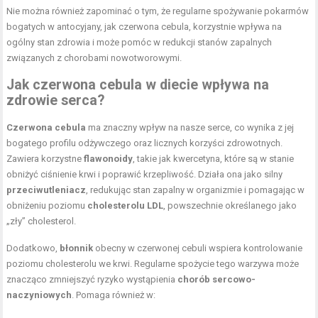
Nie można również zapominać o tym, że regularne spożywanie pokarmów
bogatych w antocyjany, jak czerwona cebula, korzystnie wpływa na
ogólny stan zdrowia i może pomóc w redukcji stanów zapalnych
związanych z chorobami nowotworowymi.
Jak czerwona
cebula w diecie
wpływa na
zdrowie serca?
Czerwona cebula
ma znaczny wpływ na nasze serce, co wynika z jej
bogatego profilu odżywczego oraz licznych korzyści zdrowotnych.
Zawiera korzystne
flawonoidy
, takie jak kwercetyna, które są w stanie
obniżyć ciśnienie krwi i poprawić krzepliwość. Działa ona jako silny
przeciwutleniacz
, redukując stan zapalny w organizmie i pomagając w
obniżeniu poziomu
cholesterolu LDL
, powszechnie określanego jako
„zły” cholesterol.
Dodatkowo,
błonnik
obecny w czerwonej cebuli wspiera kontrolowanie
poziomu cholesterolu we krwi. Regularne spożycie tego warzywa może
znacząco zmniejszyć ryzyko wystąpienia
chorób sercowo-
naczyniowych
. Pomaga również w: