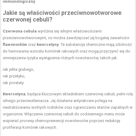
immunologiczny
.
Jakie są właściwości przeciwnowotworowe
czerwonej cebuli?
Czerwona cebula
wyróżnia się silnymi właściwościami
przeciwnowotworowymi, co można zawdzięczać jej bogatej zawartości
flawonoidów
oraz
kwercetyny
. Te substancje chemiczne mają zdolność
do hamowania wzrostu komórek rakowych oraz mogą przyczynić się do
zmniejszenia ryzyka wystąpienia różnych nowotworów, takich jak:
rak jelita grubego,
rak przełyku,
rak prostaty.
Kwercetyna
, będąca kluczowym składnikiem czerwonej cebuli, pełni rolę
silnego przeciwutleniacza. Jej działanie antyrakowe polega na
neutralizowaniu wolnych rodników oraz ograniczaniu stanów zapalnych w
organizmie. Włączenie czerwonej cebuli do codziennego menu może
wspierać procesy chemoprewencji nowotworów poprzez redukcję
proliferacji komórek rakowych.