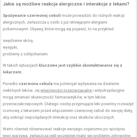
Jakie są możliwe reakcje alergiczne i interakcje z lekami?
Spożywanie czerwonej cebuli
może prowadzić do różnych reakcji
alergicznych, zwłaszcza u osób z już istniejącymi alergiami
pokarmowymi. Objawy, które mogą się pojawić, to na przykład:
swędzenie skóry,
wysypki,
problemy z oddychaniem.
W takich sytuacjach
kluczowe jest szybkie skontaktowanie się z
lekarzem.
Ponadto
czerwona cebula
ma potencjał wpływania na działanie
niektórych leków. Jej
właściwości przeciwzapalne
i antyoksydacyjne
mogą zmieniać skuteczność farmaceutyków, w tym leków
przeciwzakrzepowych. Dlatego osoby przyjmujące leki powinny rozważyć
rozmowę z lekarzem przed włączeniem czerwonej cebuli do swojej diety,
aby uniknąć niepożądanych interakcji oraz skutków ubocznych.
Warto również obserwować reakcje swojego organizmu po spożyciu
tego warzywa, zwłaszcza jeśli wcześniej miało się problemy zdrowotne