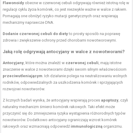
Flawonoidy
obecne w czerwonej cebuli odgrywają również istotną rolę w
regulacji cyklu życia komórek, co jest niezwykle ważne w walce z rakiem.
Pomagają one obniżyć ryzyko mutacji genetycznych oraz wspierają
mechanizmy naprawcze DNA.
Dodanie czerwonej cebuli do diety
to prosty sposób na poprawę
zdrowia i zwiększenie ochrony przed chorobami nowotworowymi.
Jaką rolę odgrywają antocyjany w walce z nowotworami?
Antocyjany
, które można znaleźć w
czerwonej cebuli
, mają istotne
znaczenie w walce z nowotworami dzięki swoim silnym właściwościom
przeciwutleniającym
. Ich działanie polega na neutralizowaniu wolnych
rodników, odpowiedzialnych za uszkodzenia komórek i sprzyjających
rozwojowi nowotworów.
Z licznych badań wynika, że antocyjany wspierają proces
apoptozy
, czyli
naturalny mechanizm śmierci komórek rakowych. Taki efekt może
przyczynić się do zmniejszenia ryzyka wystąpienia różnorodnych typów
nowotworów. Dodatkowo antocyjany ograniczają wzrost komórek
rakowych oraz wzmacniają odpowiedź
immunologiczną
organizmu.