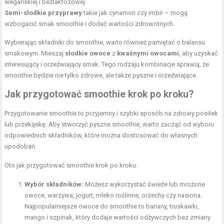
wegańskiej i bezlaktozowej.
Semi-słodkie przyprawy
takie jak cynamon czy imbir – mogą
wzbogacić smak smoothie i dodać wartości zdrowotnych.
Wybierając składniki do smoothie, warto również pamiętać o balansu
smakowym. Mieszaj
słodkie owoce
z
kwaśnymi owocami
, aby uzyskać
interesujący i orzeźwiający smak. Tego rodzaju kombinacje sprawią, że
smoothie będzie nie tylko zdrowe, ale także pyszne i orzeźwiające.
Jak przygotować smoothie krok po kroku?
Przygotowanie smoothie to przyjemny i szybki sposób na zdrowy posiłek
lub przekąskę. Aby stworzyć pyszne smoothie, warto zacząć od wyboru
odpowiednich składników, które można dostosować do własnych
upodobań.
Oto jak przygotować smoothie krok po kroku:
Wybór składników:
Możesz wykorzystać świeże lub mrożone
owoce, warzywa, jogurt, mleko roślinne, orzechy czy nasiona.
Najpopularniejsze owoce do smoothie to banany, truskawki,
mango i szpinak, który dodaje wartości odżywczych bez zmiany