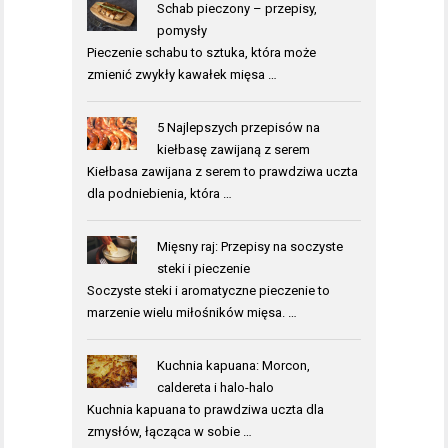
Schab pieczony – przepisy,
pomysły
Pieczenie schabu to sztuka, która może
zmienić zwykły kawałek mięsa …
5 Najlepszych przepisów na
kiełbasę zawijaną z serem
Kiełbasa zawijana z serem to prawdziwa uczta
dla podniebienia, która …
Mięsny raj: Przepisy na soczyste
steki i pieczenie
Soczyste steki i aromatyczne pieczenie to
marzenie wielu miłośników mięsa. …
Kuchnia kapuana: Morcon,
caldereta i halo-halo
Kuchnia kapuana to prawdziwa uczta dla
zmysłów, łącząca w sobie …