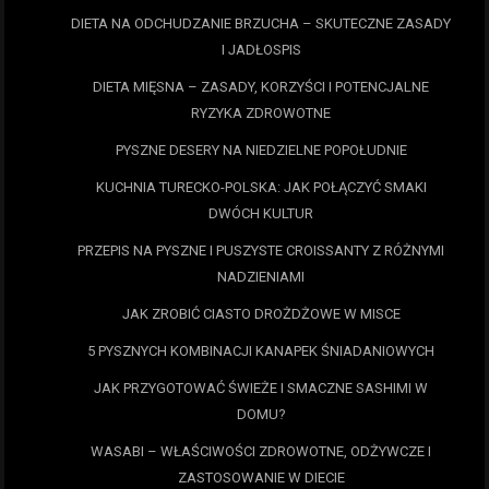
DIETA NA ODCHUDZANIE BRZUCHA – SKUTECZNE ZASADY
I JADŁOSPIS
DIETA MIĘSNA – ZASADY, KORZYŚCI I POTENCJALNE
RYZYKA ZDROWOTNE
PYSZNE DESERY NA NIEDZIELNE POPOŁUDNIE
KUCHNIA TURECKO-POLSKA: JAK POŁĄCZYĆ SMAKI
DWÓCH KULTUR
PRZEPIS NA PYSZNE I PUSZYSTE CROISSANTY Z RÓŻNYMI
NADZIENIAMI
JAK ZROBIĆ CIASTO DROŻDŻOWE W MISCE
5 PYSZNYCH KOMBINACJI KANAPEK ŚNIADANIOWYCH
JAK PRZYGOTOWAĆ ŚWIEŻE I SMACZNE SASHIMI W
DOMU?
WASABI – WŁAŚCIWOŚCI ZDROWOTNE, ODŻYWCZE I
ZASTOSOWANIE W DIECIE