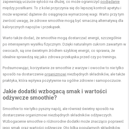
zapewniają uczucie sytości na dłużej, co może ograniczyć
podjadanie
między posiłkami. To z kolei przyczynia się do lepszej kontroli apetytu i
może wspierać dążenie do osiągnięcia wymarzonej wagi. Warto przy tym
zwrócić uwagę, że zdrowe smoothie mogą być smaczną alternatywą dla
kalorycznych napojów i przekąsek.
Warto także dodać, że smoothie mogą dostarczać energii, szczególnie
po intensywnym wysiłku fizycznym. Dzięki naturalnym cukrom zawartym w
owocach, są one świetnym źródłem szybkiej energii, co sprawia, że
idealnie sprawdzą się jako zdrowa przekąska przed czy po treningu.
Podsumowując, korzystanie ze smoothie z warzyw i owoców to nie tylko
sposób na dostarczenie
organizmowi
niezbędnych składników, ale także
praktyka, która wpływa pozytywnie na ogólne zdrowie i samopoczucie.
Jakie dodatki wzbogacą smak i wartości
odżywcze smoothie?
Smoothie to nie tylko pyszny napój, ale również świetny sposób na
dostarczenie organizmowi niezbędnych składników odżywczych.
Wzbogacenie smoothie o różnorodne dodatki może znacząco poprawić
jego smak oraz wartości odżywcze. Oto kilka popularnych składników,