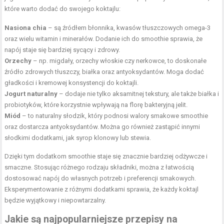
które warto dodać do swojego koktajlu:
Nasiona chia
– są źródłem błonnika, kwasów tłuszczowych omega-3
oraz wielu witamin i minerałów. Dodanie ich do smoothie sprawia, że
napój staje się bardziej sycący i zdrowy.
Orzechy
– np. migdały, orzechy włoskie czy nerkowce, to doskonałe
źródło zdrowych tłuszczy, białka oraz antyoksydantów. Moga dodać
gładkości i kremowej konsystencji do koktajli.
Jogurt naturalny
– dodaje nie tylko aksamitnej tekstury, ale także białka i
probiotyków, które korzystnie wpływają na florę bakteryjną jelit.
Miód
– to naturalny słodzik, który podnosi walory smakowe smoothie
oraz dostarcza antyoksydantów. Można go również zastąpić innymi
słodkimi dodatkami, jak syrop klonowy lub stewia.
Dzięki tym dodatkom smoothie staje się znacznie bardziej odżywcze i
smaczne. Stosując różnego rodzaju składniki, można z łatwością
dostosować napój do własnych potrzeb i preferencji smakowych.
Eksperymentowanie z różnymi dodatkami sprawia, że każdy koktajl
będzie wyjątkowy i niepowtarzalny.
Jakie są najpopularniejsze przepisy na