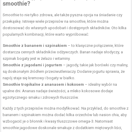
smoothie?
Smoothie to nie tylko zdrowa, ale także pyszna opcja na śniadanie czy
przekąskę. Istnieje wiele przepisów na smoothie, które można
dostosować do własnych upodobań i dostępnych składników. Oto kilka
popularnych kombinacji, które warto wypróbować:
Smoothie z bananem i szpinakiem
– to klasyczne połączenie, które
dostarcza cennych składników odżywczych. Banan nadaje słodyczy, a
szpinak bogaty jest w żelazo i witaminy.
Smoothie z jagodami i jogurtem
– jagody, takie jak borówki czy maliny,
są doskonałym źródłem przeciwutleniaczy. Dodanie jogurtu sprawia, że
napój staje się kremowy i bogaty w białko.
Smoothie tropikalne z ananasem i kokosem
– idealny wybór na
upalne dni. Ananas nadaje świeżości, a mleko kokosowe dodaje
egzotycznego smaku i zdrowych tłuszczów.
Każdy z tych przepisów można modyfikować. Na przykład, do smoothie z
bananem i szpinakiem można dodać kilka orzechów lub nasion chia, aby
wzbogacić je o błonnik i kwasy tłuszczowe omega-3. Natomiast
smoothie jagodowe doskonale smakuje z dodatkiem miętowych liści,