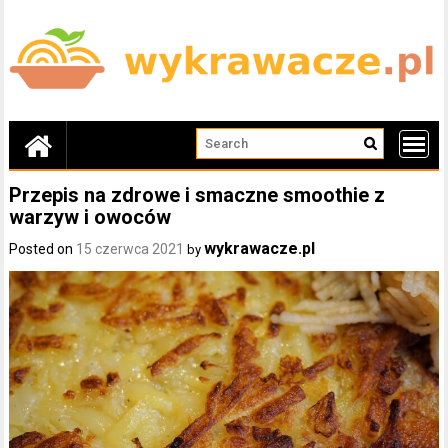
Skip
to
content
Przepis na zdrowe i smaczne smoothie z
warzyw i owoców
wykrawacze.pl
Posted on
15 czerwca 2021
by