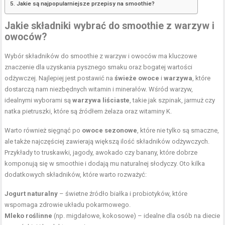
Jakie są najpopularniejsze przepisy na smoothie?
Jakie składniki wybrać do smoothie z warzyw i
owoców?
Wybór składników do smoothie z warzyw i owoców ma kluczowe
znaczenie dla uzyskania pysznego smaku oraz bogatej wartości
odżywczej. Najlepiej jest postawić na
świeże owoce
i
warzywa
, które
dostarczą nam niezbędnych witamin i minerałów. Wśród warzyw,
idealnymi wyborami są
warzywa liściaste
, takie jak szpinak, jarmuż czy
natka pietruszki, które są źródłem żelaza oraz witaminy K.
Warto również sięgnąć po
owoce sezonowe
, które nie tylko są smaczne,
ale także najczęściej zawierają większą ilość składników odżywczych.
Przykłady to truskawki, jagody, awokado czy banany, które dobrze
komponują się w smoothie i dodają mu naturalnej słodyczy. Oto kilka
dodatkowych składników, które warto rozważyć:
Jogurt naturalny
– świetne źródło białka i probiotyków, które
wspomaga zdrowie układu pokarmowego.
Mleko roślinne
(np. migdałowe, kokosowe) – idealne dla osób na diecie