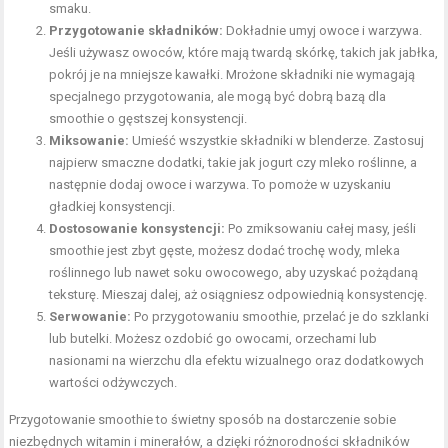
smaku.
Przygotowanie składników:
Dokładnie umyj owoce i warzywa.
Jeśli używasz owoców, które mają twardą skórkę, takich jak jabłka,
pokrój je na mniejsze kawałki. Mrożone składniki nie wymagają
specjalnego przygotowania, ale mogą być dobrą bazą dla
smoothie o gęstszej konsystencji.
Miksowanie:
Umieść wszystkie składniki w blenderze. Zastosuj
najpierw smaczne dodatki, takie jak jogurt czy mleko roślinne, a
następnie dodaj owoce i warzywa. To pomoże w uzyskaniu
gładkiej konsystencji.
Dostosowanie konsystencji:
Po zmiksowaniu całej masy, jeśli
smoothie jest zbyt gęste, możesz dodać trochę wody, mleka
roślinnego lub nawet soku owocowego, aby uzyskać pożądaną
teksturę. Mieszaj dalej, aż osiągniesz odpowiednią konsystencję.
Serwowanie:
Po przygotowaniu smoothie, przelać je do szklanki
lub butelki. Możesz ozdobić go owocami, orzechami lub
nasionami na wierzchu dla efektu wizualnego oraz dodatkowych
wartości odżywczych.
Przygotowanie smoothie to świetny sposób na dostarczenie sobie
niezbędnych witamin i minerałów, a dzięki różnorodności składników