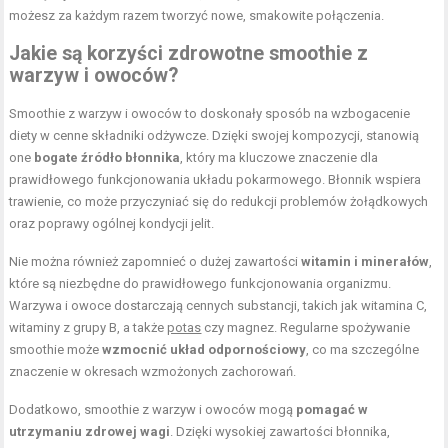
możesz za każdym razem tworzyć nowe, smakowite połączenia.
Jakie są korzyści zdrowotne smoothie z
warzyw i owoców?
Smoothie z warzyw i owoców to doskonały sposób na wzbogacenie
diety w cenne składniki odżywcze. Dzięki swojej kompozycji, stanowią
one
bogate źródło błonnika
, który ma kluczowe znaczenie dla
prawidłowego funkcjonowania układu pokarmowego. Błonnik wspiera
trawienie, co może przyczyniać się do redukcji problemów żołądkowych
oraz poprawy ogólnej kondycji jelit.
Nie można również zapomnieć o dużej zawartości
witamin i minerałów
,
które są niezbędne do prawidłowego funkcjonowania organizmu.
Warzywa i owoce dostarczają cennych substancji, takich jak witamina C,
witaminy z grupy B, a także
potas
czy magnez. Regularne spożywanie
smoothie może
wzmocnić układ odpornościowy
, co ma szczególne
znaczenie w okresach wzmożonych zachorowań.
Dodatkowo, smoothie z warzyw i owoców mogą
pomagać w
utrzymaniu zdrowej wagi
. Dzięki wysokiej zawartości błonnika,