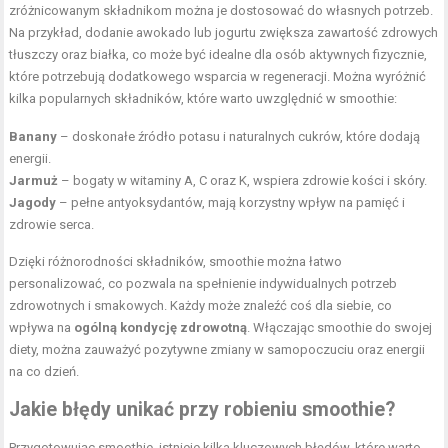
zróżnicowanym składnikom można je dostosować do własnych potrzeb.
Na przykład, dodanie awokado lub jogurtu zwiększa zawartość zdrowych
tłuszczy oraz białka, co może być idealne dla osób aktywnych fizycznie,
które potrzebują dodatkowego wsparcia w regeneracji. Można wyróżnić
kilka popularnych składników, które warto uwzględnić w smoothie:
Banany
– doskonałe źródło potasu i naturalnych cukrów, które dodają
energii.
Jarmuż
– bogaty w witaminy A, C oraz K, wspiera zdrowie kości i skóry.
Jagody
– pełne antyoksydantów, mają korzystny wpływ na pamięć i
zdrowie serca.
Dzięki różnorodności składników, smoothie można łatwo
personalizować, co pozwala na spełnienie indywidualnych potrzeb
zdrowotnych i smakowych. Każdy może znaleźć coś dla siebie, co
wpływa na
ogólną kondycję zdrowotną
. Włączając smoothie do swojej
diety, można zauważyć pozytywne zmiany w samopoczuciu oraz energii
na co dzień.
Jakie błędy unikać przy robieniu smoothie?
Przygotowując smoothie, istnieje kilka kluczowych błędów, które warto