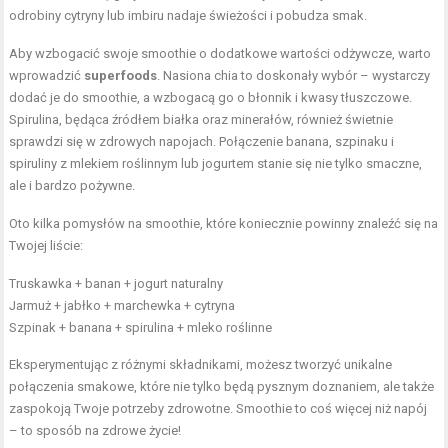
odrobiny cytryny lub imbiru nadaje świeżości i pobudza smak.
Aby wzbogacić swoje smoothie o dodatkowe wartości odżywcze, warto
wprowadzić
superfoods
. Nasiona chia to doskonały wybór – wystarczy
dodać je do smoothie, a wzbogacą go o błonnik i kwasy tłuszczowe.
Spirulina, będąca źródłem białka oraz minerałów, również świetnie
sprawdzi się w zdrowych napojach. Połączenie banana, szpinaku i
spiruliny z mlekiem roślinnym lub jogurtem stanie się nie tylko smaczne,
ale i bardzo pożywne.
Oto kilka pomysłów na smoothie, które koniecznie powinny znaleźć się na
Twojej liście:
Truskawka + banan + jogurt naturalny
Jarmuż + jabłko + marchewka + cytryna
Szpinak + banana + spirulina + mleko roślinne
Eksperymentując z różnymi składnikami, możesz tworzyć unikalne
połączenia smakowe, które nie tylko będą pysznym doznaniem, ale także
zaspokoją Twoje potrzeby zdrowotne. Smoothie to coś więcej niż napój
– to sposób na zdrowe życie!