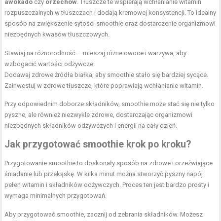
awokado
czy
orzechów
. Tłuszcze te wspierają wchłanianie witamin
rozpuszczalnych w tłuszczach i dodają kremowej konsystencji. To idealny
sposób na zwiększenie sytości smoothie oraz dostarczenie organizmowi
niezbędnych kwasów tłuszczowych.
Stawiaj na różnorodność – mieszaj różne owoce i warzywa, aby
wzbogacić wartości odżywcze.
Dodawaj
zdrowe źródła białka
, aby smoothie stało się bardziej sycące.
Zainwestuj w
zdrowe tłuszcze
, które poprawiają wchłanianie witamin.
Przy odpowiednim doborze składników, smoothie może stać się nie tylko
pyszne, ale również niezwykle zdrowe, dostarczając organizmowi
niezbędnych składników odżywczych i energii na cały dzień.
Jak przygotować smoothie krok po kroku?
Przygotowanie smoothie to doskonały sposób na zdrowe i orzeźwiające
śniadanie lub przekąskę. W kilka minut można stworzyć pyszny napój
pełen witamin i składników odżywczych. Proces ten jest bardzo prosty i
wymaga minimalnych przygotowań.
Aby przygotować smoothie, zacznij od zebrania składników. Możesz