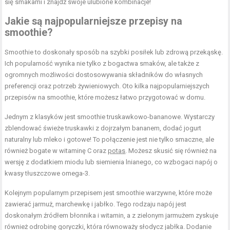
się smakami i znajdź swoje ulubione kombinacje!
Jakie są najpopularniejsze przepisy na
smoothie?
Smoothie to doskonały sposób na szybki posiłek lub zdrową przekąskę.
Ich popularność wynika nie tylko z bogactwa smaków, ale także z
ogromnych możliwości dostosowywania składników do własnych
preferencji oraz potrzeb żywieniowych. Oto kilka najpopularniejszych
przepisów na smoothie, które możesz łatwo przygotować w domu.
Jednym z klasyków jest smoothie truskawkowo-bananowe. Wystarczy
zblendować świeże truskawki z dojrzałym bananem, dodać jogurt
naturalny lub mleko i gotowe! To połączenie jest nie tylko smaczne, ale
również bogate w witaminę C oraz
potas
. Możesz skusić się również na
wersję z dodatkiem miodu lub siemienia lnianego, co wzbogaci napój o
kwasy tłuszczowe omega-3.
Kolejnym popularnym przepisem jest smoothie warzywne, które może
zawierać jarmuż, marchewkę i jabłko. Tego rodzaju napój jest
doskonałym źródłem błonnika i witamin, a z zielonym jarmużem zyskuje
również odrobinę goryczki, która równoważy słodycz jabłka. Dodanie