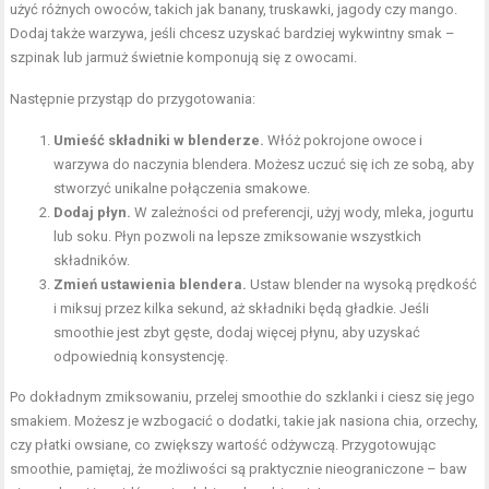
użyć różnych owoców, takich jak banany, truskawki, jagody czy mango.
Dodaj także warzywa, jeśli chcesz uzyskać bardziej wykwintny smak –
szpinak lub jarmuż świetnie komponują się z owocami.
Następnie przystąp do przygotowania:
Umieść składniki w blenderze.
Włóż pokrojone owoce i
warzywa do naczynia blendera. Możesz uczuć się ich ze sobą, aby
stworzyć unikalne połączenia smakowe.
Dodaj płyn.
W zależności od preferencji, użyj wody, mleka, jogurtu
lub soku. Płyn pozwoli na lepsze zmiksowanie wszystkich
składników.
Zmień ustawienia blendera.
Ustaw blender na wysoką prędkość
i miksuj przez kilka sekund, aż składniki będą gładkie. Jeśli
smoothie jest zbyt gęste, dodaj więcej płynu, aby uzyskać
odpowiednią konsystencję.
Po dokładnym zmiksowaniu, przelej smoothie do szklanki i ciesz się jego
smakiem. Możesz je wzbogacić o dodatki, takie jak nasiona chia, orzechy,
czy płatki owsiane, co zwiększy wartość odżywczą. Przygotowując
smoothie, pamiętaj, że możliwości są praktycznie nieograniczone – baw