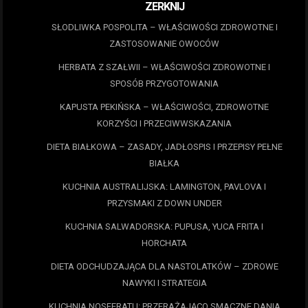
ZERKNIJ
SŁODLIWKA POSPOLITA – WŁAŚCIWOŚCI ZDROWOTNE I
ZASTOSOWANIE OWOCÓW
HERBATA Z SZAŁWII – WŁAŚCIWOŚCI ZDROWOTNE I
SPOSÓB PRZYGOTOWANIA
KAPUSTA PEKIŃSKA – WŁAŚCIWOŚCI, ZDROWOTNE
KORZYŚCI I PRZECIWWSKAZANIA
DIETA BIAŁKOWA – ZASADY, JADŁOSPIS I PRZEPISY PEŁNE
BIAŁKA
KUCHNIA AUSTRALIJSKA: LAMINGTON, PAVLOVA I
PRZYSMAKI Z DOWN UNDER
KUCHNIA SALWADORSKA: PUPUSA, YUCA FRITA I
HORCHATA
DIETA ODCHUDZAJĄCA DLA NASTOLATKÓW – ZDROWE
NAWYKI I STRATEGIA
KUCHNIA NOSFERATU: PRZERAŻAJĄCO SMACZNE DANIA