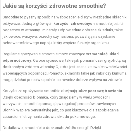
Jakie są korzyści zdrowotne smoothie?
Smoothie to pyszny sposób na wzbogacenie diety w niezbędne składniki
odżywcze. Jedną z głównych
korzyści zdrowotnych
smoothie jest ich
bogactwo w witaminy i minerały. Odpowiednio dobrane składniki, takie
jak owoce, warzywa, orzechy czy nasiona, pozwalają na uzyskanie
pełnowartościowego napoju, który wspiera funkcje organizmu.
Regularne spożywanie smoothie może znacząco
wzmacniać układ
odpornościowy
. Owoce cytrusowe, takie jak pomarańcze i grejpfruty, są
doskonałym źródłem witaminy C, która jest znana ze swoich właściwości
wspierających odporność. Ponadto, składniki takie jak imbir czy kurkuma
mogą działać przeciwzapalnie, co również dobrze wpływa na zdrowie.
Korzyści ze spożywania smoothie obejmują także
poprawę trawienia
.
Dzięki obecności błonnika, który znajdziemy w wielu owocach i
warzywach, smoothie pomagają w regulacji procesów trawiennych.
Błonnik wspiera perystaltykę jelit, co jest kluczowe dla zapobiegania
zaparciom i utrzymania zdrowia układu pokarmowego.
Dodatkowo, smoothie to doskonałe źródło energii. Dzięki