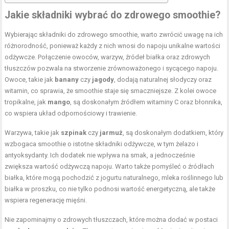
Jakie składniki wybrać do zdrowego smoothie?
Wybierając składniki do zdrowego smoothie, warto zwrócić uwagę na ich
różnorodność, ponieważ każdy z nich wnosi do napoju unikalne wartości
odżywcze. Połączenie owoców, warzyw, źródeł białka oraz zdrowych
tłuszczów pozwala na stworzenie zrównoważonego i sycącego napoju.
Owoce, takie jak
banany
czy
jagody
, dodają naturalnej słodyczy oraz
witamin, co sprawia, że smoothie staje się smaczniejsze. Z kolei owoce
tropikalne, jak
mango
, są doskonałym źródłem witaminy C oraz błonnika,
co wspiera układ odpornościowy i trawienie.
Warzywa, takie jak
szpinak
czy
jarmuż
, są doskonałym dodatkiem, który
wzbogaca smoothie o istotne składniki odżywcze, w tym żelazo i
antyoksydanty. Ich dodatek nie wpływa na smak, a jednocześnie
zwiększa wartość odżywczą napoju. Warto także pomyśleć o źródłach
białka, które mogą pochodzić z jogurtu naturalnego, mleka roślinnego lub
białka w proszku, co nie tylko podnosi wartość energetyczną, ale także
wspiera regenerację mięśni.
Nie zapominajmy o zdrowych tłuszczach, które można dodać w postaci