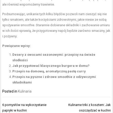
ale również wspomożemy trawienie.
Podsumowując, unikanie tych kilku błędów pozwoli nam cieszyć się nie
tylko smakiem, ale także korzyściami zdrowotnymi, jakie niesie ze sobą
spożywanie smoothie. Starannie dobierane składniki i zachowanie umiaru
w ich ilości sprawią, że przygotowany napój będzie zarówno smaczny, jak
i pożywny.
Powiązane wpisy:
Desery z owocami sezonowymi: przepisy na świeże
słodkości
Jak przygotować klasycznego burgera w domu?
Przepis na domową, aromatyczną pastę curry
Przepis na pyszne i zdrowe smoothie z odżywczymi
składnikami
Posted in
Kulinaria
Nawigacja
6 pomysłów na wykorzystanie
Kulinarne triki z kosztem: Jak
wpisu
papryki w kuchni
oszczędzać w kuchni