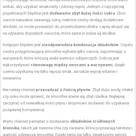
unikać, aby uzyskać smakowity i zdrowy napój. Jednym z najczęściej
popełnianych błędów jest
dodawanie zbyt dużej ilości cukru
. Choć
owoce naturalnie zawierają cukry, niektóre osoby dodają dodatkowe
słodziki, co może prowadzić do przesłodzenia drinka. Lepiej skupić się
na używaniu dojrzałych owoców, które same w sobie są słodkie.
Kolejnym błędem jest
nieodpowiednia kombinacja składników
. Często
osoba przygotowująca smoothie wybiera tylko owoce, zapominając o
warzywach, które wnoszą wiele wartości odżywczych. Dobrze jest
wykorzystywać
równowagę między owocami a warzywami
, dzięki
czemu uzyskamy nie tylko lepszy smak, ale także więcej witamin i
minerałów.
Nie należy również
przesadzać z ilością płynów
. Zbyt dużo wody, mleka
czy soku może sprawić, że smoothie stanie się zbyt rzadkie. Najlepiej
zaczynać od niewielkiej ilości płynu i stopniowo dodawać do uzyskania
pożądanej konsystencji.
Warto również pamiętać o dodawaniu
składników źródłowych
błonnika
, takich jak nasiona chia czy owsiane, które poprawiają teksturę i
wartość odżywczą smoothie. Dzięki temu nie tylko zwiększymy sytość,