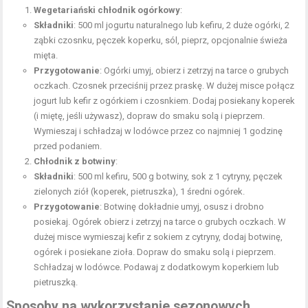
Wegetariański chłodnik ogórkowy
:
Składniki
: 500 ml jogurtu naturalnego lub kefiru, 2 duże ogórki, 2
ząbki czosnku, pęczek koperku, sól, pieprz, opcjonalnie świeża
mięta.
Przygotowanie
: Ogórki umyj, obierz i zetrzyj na tarce o grubych
oczkach. Czosnek przeciśnij przez praskę. W dużej misce połącz
jogurt lub kefir z ogórkiem i czosnkiem. Dodaj posiekany koperek
(i miętę, jeśli używasz), dopraw do smaku solą i pieprzem.
Wymieszaj i schładzaj w lodówce przez co najmniej 1 godzinę
przed podaniem.
Chłodnik z botwiny
:
Składniki
: 500 ml kefiru, 500 g botwiny, sok z 1 cytryny, pęczek
zielonych ziół (koperek, pietruszka), 1 średni ogórek.
Przygotowanie
: Botwinę dokładnie umyj, osusz i drobno
posiekaj. Ogórek obierz i zetrzyj na tarce o grubych oczkach. W
dużej misce wymieszaj kefir z sokiem z cytryny, dodaj botwinę,
ogórek i posiekane zioła. Dopraw do smaku solą i pieprzem.
Schładzaj w lodówce. Podawaj z dodatkowym koperkiem lub
pietruszką.
Sposoby na wykorzystanie sezonowych