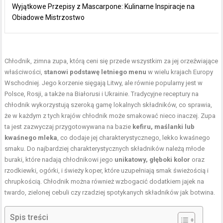
Wyjątkowe Przepisy z Mascarpone: Kulinarne Inspiracje na
Obiadowe Mistrzostwo
Chłodnik, zimna zupa, którą ceni się przede wszystkim za jej orzeźwiające
właściwości,
stanowi podstawę letniego menu
w wielu krajach Europy
Wschodniej. Jego korzenie sięgają Litwy, ale równie popularny jest w
Polsce, Rosji, a także na Białorusi i Ukrainie. Tradycyjne receptury na
chłodnik wykorzystują szeroką gamę lokalnych składników, co sprawia,
że w każdym z tych krajów chłodnik może smakować nieco inaczej. Zupa
ta jest zazwyczaj przygotowywana na bazie
kefiru, maślanki lub
kwaśnego mleka
, co dodaje jej charakterystycznego, lekko kwaśnego
smaku. Do najbardziej charakterystycznych składników należą młode
buraki, które nadają chłodnikowi jego
unikatowy, głęboki kolor
oraz
rzodkiewki, ogórki, i świeży koper, które uzupełniają smak świeżością i
chrupkością. Chłodnik można również wzbogacić dodatkiem jajek na
twardo, zielonej cebuli czy rzadziej spotykanych składników jak botwina.
Spis treści