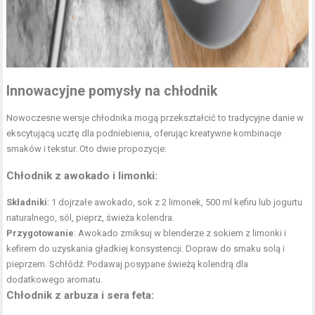
Innowacyjne pomysły na chłodnik
Nowoczesne wersje chłodnika mogą przekształcić to tradycyjne danie w
ekscytującą ucztę dla podniebienia, oferując kreatywne kombinacje
smaków i tekstur. Oto dwie propozycje:
Chłodnik z awokado i limonki
:
Składniki
: 1 dojrzałe awokado, sok z 2 limonek, 500 ml kefiru lub jogurtu
naturalnego, sól, pieprz, świeża kolendra.
Przygotowanie
: Awokado zmiksuj w blenderze z sokiem z limonki i
kefirem do uzyskania gładkiej konsystencji. Dopraw do smaku solą i
pieprzem. Schłódź. Podawaj posypane świeżą kolendrą dla
dodatkowego aromatu.
Chłodnik z arbuza i sera feta
: