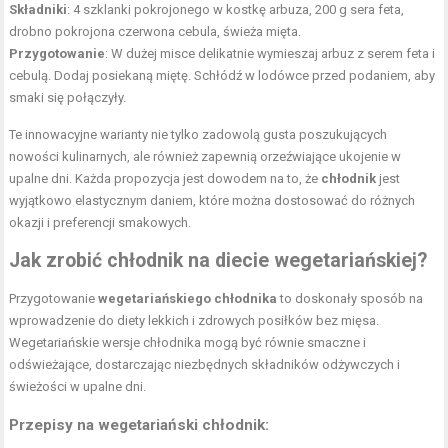
Składniki
: 4 szklanki pokrojonego w kostkę arbuza, 200 g sera feta,
drobno pokrojona czerwona cebula, świeża mięta.
Przygotowanie
: W dużej misce delikatnie wymieszaj arbuz z serem feta i
cebulą. Dodaj posiekaną miętę. Schłódź w lodówce przed podaniem, aby
smaki się połączyły.
Te innowacyjne warianty nie tylko zadowolą gusta poszukujących
nowości kulinarnych, ale również zapewnią orzeźwiające ukojenie w
upalne dni. Każda propozycja jest dowodem na to, że
chłodnik
jest
wyjątkowo elastycznym daniem, które można dostosować do różnych
okazji i preferencji smakowych.
Jak zrobić chłodnik na diecie wegetariańskiej?
Przygotowanie
wegetariańskiego chłodnika
to doskonały sposób na
wprowadzenie do diety lekkich i zdrowych posiłków bez mięsa.
Wegetariańskie wersje chłodnika mogą być równie smaczne i
odświeżające, dostarczając niezbędnych składników odżywczych i
świeżości w upalne dni.
Przepisy na wegetariański chłodnik: