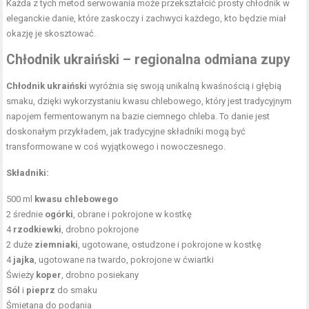
Każda z tych metod serwowania może przekształcić prosty chłodnik w
eleganckie danie, które zaskoczy i zachwyci każdego, kto będzie miał
okazję je skosztować.
Chłodnik ukraiński – regionalna odmiana zupy
Chłodnik ukraiński
wyróżnia się swoją unikalną kwaśnością i głębią
smaku, dzięki wykorzystaniu kwasu chlebowego, który jest tradycyjnym
napojem fermentowanym na bazie ciemnego chleba. To danie jest
doskonałym przykładem, jak tradycyjne składniki mogą być
transformowane w coś wyjątkowego i nowoczesnego.
Składniki:
500 ml
kwasu chlebowego
2 średnie
ogórki
, obrane i pokrojone w kostkę
4
rzodkiewki
, drobno pokrojone
2 duże
ziemniaki
, ugotowane, ostudzone i pokrojone w kostkę
4
jajka
, ugotowane na twardo, pokrojone w ćwiartki
Świeży
koper
, drobno posiekany
Sól
i
pieprz
do smaku
Śmietana do podania