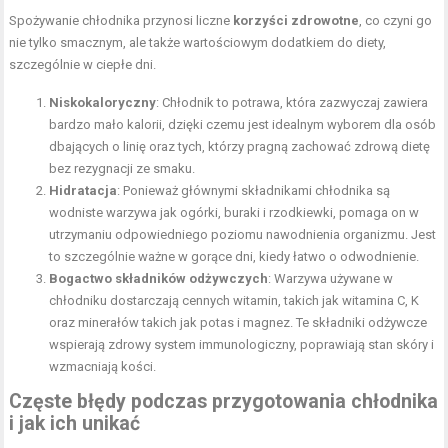
Spożywanie chłodnika przynosi liczne
korzyści zdrowotne
, co czyni go
nie tylko smacznym, ale także wartościowym dodatkiem do diety,
szczególnie w ciepłe dni.
Niskokaloryczny
: Chłodnik to potrawa, która zazwyczaj zawiera
bardzo mało kalorii, dzięki czemu jest idealnym wyborem dla osób
dbających o linię oraz tych, którzy pragną zachować zdrową dietę
bez rezygnacji ze smaku.
Hidratacja
: Ponieważ głównymi składnikami chłodnika są
wodniste warzywa jak ogórki, buraki i rzodkiewki, pomaga on w
utrzymaniu odpowiedniego poziomu nawodnienia organizmu. Jest
to szczególnie ważne w gorące dni, kiedy łatwo o odwodnienie.
Bogactwo składników odżywczych
: Warzywa używane w
chłodniku dostarczają cennych witamin, takich jak witamina C, K
oraz minerałów takich jak potas i magnez. Te składniki odżywcze
wspierają zdrowy system immunologiczny, poprawiają stan skóry i
wzmacniają kości.
Częste błędy podczas przygotowania chłodnika
i jak ich unikać