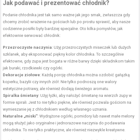
Jak podawać i prezentować chłodnik?
Podanie chłodnika jest tak samo ważne jak jego smak, zwłaszcza gdy
chcemy zrobić wrażenie na gościach lub po prostu sprawić, aby nasze
codzienne posiłki były bardziej specjalne. Oto kilka pomysłów, jak
efektownie serwować chłodnik:
Przezroczyste naczynia
: Użyj przezroczystych miseczek lub dużych
szklanek, aby eksponować piękny kolor chłodnika. To szczególnie
efektowne, gdy zupa jest bogata w różne barwy dzięki składnikom takim
jak buraki, rzodkiewki czy ogórki.
Dekoracje ziołowe
: Każdą porcję chłodnika można ozdobić gałązką
koperku, bazylii czy innych ziół. Nie tylko podnoszą one walory
estetyczne potrawy, ale również dodają świeżego aromatu.
Spiralka śmietany
: Użyj łyżki, aby nałożyć śmietanę na wierzch zupy w
formie spirali. Jest to nie tylko piękne, ale również pozwala gościom na
wymieszanie jej z chłodnikiem według własnego uznania.
Naturalne „miski”
: Wydrążone ogórki, pomidory lub nawet małe melony
mogą służyć jako oryginalne i jednorazowe naczynia do podawania
chłodnika. To nie tylko praktyczne, ale również niezwykle kreatywne.