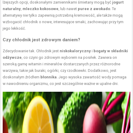
lżejszych opcji, doskonałymi zamiennikami śmietany mogą być
jogurt
naturalny
,
mleczko kokosowe
, lub nawet
puree z awokado
. Te
alternatywy nie tylko zapewnią potrzebną kremowość, ale także mogą
wzbogacić chłodnik o nowe, interesujące smaki, zachowując przy tym
jego lekkość.
Czy chłodnik jest zdrowym daniem?
Zdecydowanie tak. Chłodnik jest
niskokaloryczny
i
bogaty w składniki
odżywcze
, co czyni go zdrowym wyborem na posiłek. Zawiera on
szeroką gamę witamin i minerałów dostarczanych przez różnorodne
warzywa, takie jak buraki, ogórki, czy rzodkiewki. Dodatkowo, jest
doskonałym źródłem
błonnika
. Jego wysoka zawartość wody pomaga
w nawodnieniu organizmu, co jest szczególnie ważne w upalne dni.