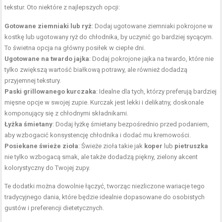
tekstur. Oto niektóre z najlepszych opcji:
Gotowane ziemniaki lub ryż
: Dodaj ugotowane ziemniaki pokrojone w
kostkę lub ugotowany ryż do chłodnika, by uczynić go bardziej sycącym.
To świetna opcja na główny posiłek w ciepłe dni.
Ugotowane na twardo jajka
: Dodaj pokrojone jajka na twardo, które nie
tylko zwiększą wartość białkową potrawy, ale również dodadzą
przyjemnej tekstury.
Paski grillowanego kurczaka
: Idealne dla tych, którzy preferują bardziej
mięsne opcje w swojej zupie. Kurczak jest lekki i delikatny, doskonale
komponujący się z chłodnymi składnikami.
Łyżka śmietany
: Dodaj łyżkę śmietany bezpośrednio przed podaniem,
aby wzbogacić konsystencję chłodnika i dodać mu kremowości.
Posiekane świeże zioła
: Świeże zioła takie jak
koper
lub
pietruszka
nie tylko wzbogacą smak, ale także dodadzą piękny, zielony akcent
kolorystyczny do Twojej zupy.
Te dodatki można dowolnie łączyć, tworząc niezliczone wariacje tego
tradycyjnego dania, które będzie idealnie dopasowane do osobistych
gustów i preferencji dietetycznych.