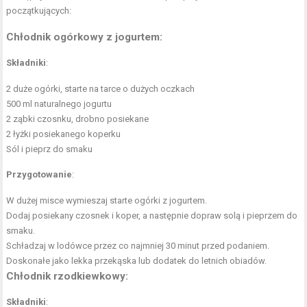
początkujących:
Chłodnik ogórkowy z jogurtem
:
Składniki
:
2 duże ogórki, starte na tarce o dużych oczkach
500 ml naturalnego jogurtu
2 ząbki czosnku, drobno posiekane
2 łyżki posiekanego koperku
Sól i pieprz do smaku
Przygotowanie
:
W dużej misce wymieszaj starte ogórki z jogurtem.
Dodaj posiekany czosnek i koper, a następnie dopraw solą i pieprzem do
smaku.
Schładzaj w lodówce przez co najmniej 30 minut przed podaniem.
Doskonałe jako lekka przekąska lub dodatek do letnich obiadów.
Chłodnik rzodkiewkowy
:
Składniki
: