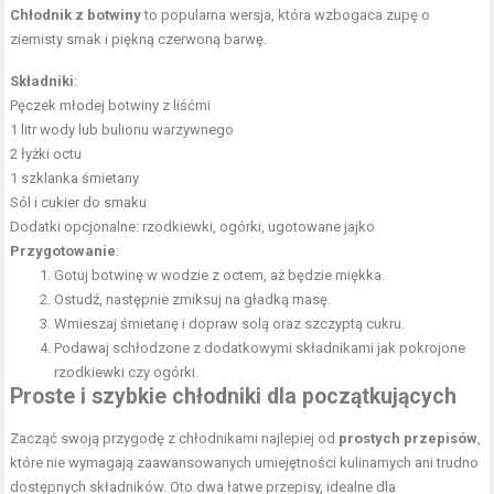
Chłodnik z botwiny
to popularna wersja, która wzbogaca zupę o
ziemisty smak i piękną czerwoną barwę.
Składniki
:
Pęczek młodej botwiny z liśćmi
1 litr wody lub bulionu warzywnego
2 łyżki octu
1 szklanka śmietany
Sól i cukier do smaku
Dodatki opcjonalne: rzodkiewki, ogórki, ugotowane jajko
Przygotowanie
:
Gotuj botwinę w wodzie z octem, aż będzie miękka.
Ostudź, następnie zmiksuj na gładką masę.
Wmieszaj śmietanę i dopraw solą oraz szczyptą cukru.
Podawaj schłodzone z dodatkowymi składnikami jak pokrojone
rzodkiewki czy ogórki.
Proste i szybkie chłodniki dla początkujących
Zacząć swoją przygodę z chłodnikami najlepiej od
prostych przepisów
,
które nie wymagają zaawansowanych umiejętności kulinarnych ani trudno
dostępnych składników. Oto dwa łatwe przepisy, idealne dla