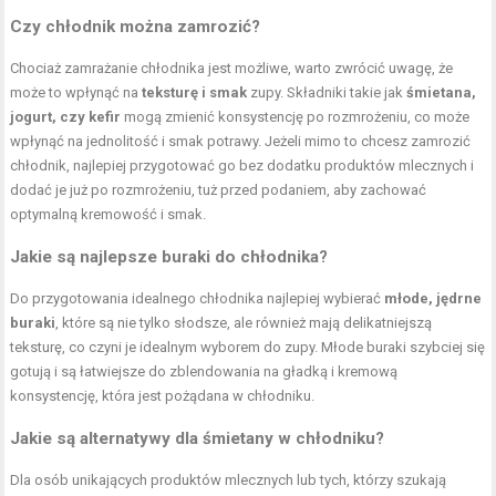
Czy chłodnik można zamrozić?
Chociaż zamrażanie chłodnika jest możliwe, warto zwrócić uwagę, że
może to wpłynąć na
teksturę i smak
zupy. Składniki takie jak
śmietana,
jogurt, czy kefir
mogą zmienić konsystencję po rozmrożeniu, co może
wpłynąć na jednolitość i smak potrawy. Jeżeli mimo to chcesz zamrozić
chłodnik, najlepiej przygotować go bez dodatku produktów mlecznych i
dodać je już po rozmrożeniu, tuż przed podaniem, aby zachować
optymalną kremowość i smak.
Jakie są najlepsze buraki do chłodnika?
Do przygotowania idealnego chłodnika najlepiej wybierać
młode, jędrne
buraki
, które są nie tylko słodsze, ale również mają delikatniejszą
teksturę, co czyni je idealnym wyborem do zupy. Młode buraki szybciej się
gotują i są łatwiejsze do zblendowania na gładką i kremową
konsystencję, która jest pożądana w chłodniku.
Jakie są alternatywy dla śmietany w chłodniku?
Dla osób unikających produktów mlecznych lub tych, którzy szukają