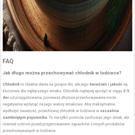
FAQ
Jak długo można przechowywać chłodnik w lodówce?
Chłodnik
to idealne danie na gorące dni, ale jego
świeżość i jakość
są
kluczowe dla najlepszego smaku. Chłodnik najlepiej spożyć w ciągu
2-3
dni
od przygotowania, ponieważ dłuższe przechowywanie może
negatywnie wpłynąć na jego walory smakowe. Aby maksymalnie
wydłużyć świeżość, przechowuj chłodnik w lodówce w
szczelnie
zamkniętym pojemniku
. To nie tylko pomoże zachować jego smak, ale
również ochroni przed przyjmowaniem zapachów z innych produktów
przechowywanych w lodówce.