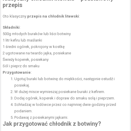
przepis
Oto klasyczny
przepis na chłodnik litewski
:
Składniki
:
500g młodych buraków lub liści botwiny
1 litr kefiru lub maślanki
1 średni ogórek, pokrojony w kostkę
2 ugotowane na twardo jajka, posiekane
Świeży koperek, posiekany
Sól i pieprz do smaku
Przygotowanie
:
Ugotuj buraki lub botwinę do miękkości, następnie ostudź i
posiekaj.
W dużej misce wymieszaj posiekane buraki z kefirem.
Dodaj ogórek, koperek i dopraw do smaku solą i pieprzem.
Schładzaj w lodówce przez co najmniej dwie godziny przed
podaniem.
Podawaj z posiekanymi jajkami.
Jak przygotować chłodnik z botwiny?