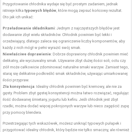
Przygotowanie chłodnika wydaje się być prostym zadaniem, jednak
istnieje kilka
typowych błędów
, które mogą zepsuć końcowy rezultat.
Oto jak ich unikać:
Przeładowanie składnikami
: Jednym z najczęstszych błędów jest
dodawanie zbyt wielu składników. Chłodnik powinien być lekki i
orzeźwiający, dlatego zaleca się ograniczenie liczby komponentów, aby
każdy z nich mógł w pełni wyrazić swój smak.
Niewłaściwe doprawienie
: Dobrze doprawiony chłodnik powinien mieć
delikatny, ale wyczuwalny smak. Używanie zbyt dużej ilości soli, octu czy
ziół może całkowicie zdominować naturalne smaki warzyw. Zamiast tego,
staraj się delikatnie podkreślić smak składników, używając umiarkowanej
ilości przypraw.
Zła konsystencja
: Idealny chłodnik powinien być kremowy, ale nie za
gęsty. Problem zbyt gęstej konsystencji można łatwo rozwiązać, regulując
ilość dodawanej śmietany, jogurtu lub kefiru. Jeśli chłodnik jest zbyt
rzadki, można dodać więcej pokrojonych warzyw lub nieco zagęścić zupę
przy pomocy blendera.
Przestrzegając tych wskazówek, możesz uniknąć typowych pułapek i
przygotować idealny chłodnik, który będzie nie tylko smaczny, ale również