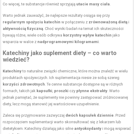
Co więcej, te substancje również sprzyjają
utacie masy ciała
.
Warto jednak zauważyć, że najlepsze rezultaty osiąga się przy
regularnym spożyciu katechin
w połączeniu z
zrównoważoną dietą
i
aktywnością fizyczną
. Choć wyniki badań na temat ich skuteczności
bywają różne, wiele osób odkrywa
korzystny wpływ katechin
jako
wsparcia w walce z
nadprogramowymi kilogramami
.
Katechiny jako suplement diety – co warto
wiedzieć?
Katechiny
to naturalne związki chemiczne, które można znaleźć w wielu
produktach spożywczych. Ich suplementacja niesie ze sobą szereg
korzyści zdrowotnych
. Te cenne substancje dostępne są w różnych
formach, takich jak
kapsułki
,
proszki
czy
płynne ekstrakty
. Warto
jednak pamiętać, że suplementy nie powinny zastępować zróżnicowanej
diety, lecz mogą stanowić jej wartościowe uzupełnienie.
Zaleca się przyjmowanie zazwyczaj
dwóch kapsułek dziennie
. Przed
rozpoczęciem suplementacji warto skonsultować się z lekarzem lub
dietetykiem. Katechiny działają jako silne
antyoksydanty
i mogą wspierać