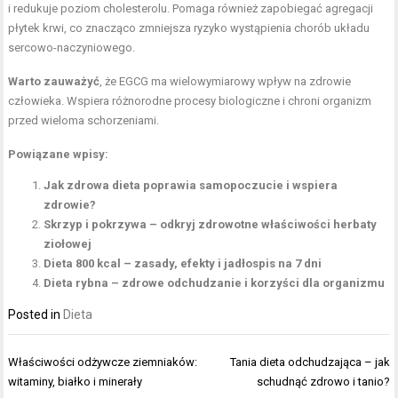
i redukuje poziom cholesterolu. Pomaga również zapobiegać agregacji
płytek krwi, co znacząco zmniejsza ryzyko wystąpienia chorób układu
sercowo-naczyniowego.
Warto zauważyć
, że EGCG ma wielowymiarowy wpływ na zdrowie
człowieka. Wspiera różnorodne procesy biologiczne i chroni organizm
przed wieloma schorzeniami.
Powiązane wpisy:
Jak zdrowa dieta poprawia samopoczucie i wspiera
zdrowie?
Skrzyp i pokrzywa – odkryj zdrowotne właściwości herbaty
ziołowej
Dieta 800 kcal – zasady, efekty i jadłospis na 7 dni
Dieta rybna – zdrowe odchudzanie i korzyści dla organizmu
Posted in
Dieta
Nawigacja
Właściwości odżywcze ziemniaków:
Tania dieta odchudzająca – jak
wpisu
witaminy, białko i minerały
schudnąć zdrowo i tanio?