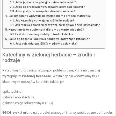
Jakie jest antyoksydacyjne działanie katechin?
Jakie są przeciwnowotworowe właściwości katechin?
Jakie jest przeciwzapalne działanie katechin?
Jak katechiny wpływają na metabolizm i proces starzenia?
Jak katechiny wpływają na ciśnienie tętnicze?
Jak redukcja tkanki tłuszczowej jest możliwa dzięki katechinom?
Katechiny jako suplement diety – co warto wiedzieć?
Ekstrakt z zielonej herbaty – źródło katechin
Jakie są badania i odkrycia naukowe dotyczące katechin?
Jaką rolę odgrywa EGCG w zdrowiu człowieka?
Katechiny w zielonej herbacie – źródło i
rodzaje
Katechiny
to organiczne związki polifenolowe, które najczęściej
występują w
zielonej herbacie
. W tym napoju wyróżniamy kilka
kluczowych rodzajów katechin, takich jak:
epikatechina,
galusan epikatechiny,
galusan epigallokatechiny (EGCG).
EGCG
zyskał miano najbardziej znanego i intensywnie badane polifenolu.