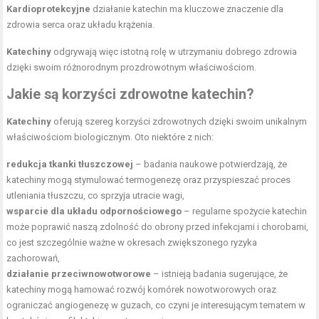
Kardioprotekcyjne
działanie katechin ma kluczowe znaczenie dla
zdrowia serca oraz układu krążenia.
Katechiny
odgrywają więc istotną rolę w utrzymaniu dobrego zdrowia
dzięki swoim różnorodnym prozdrowotnym właściwościom.
Jakie są korzyści zdrowotne katechin?
Katechiny
oferują szereg korzyści zdrowotnych dzięki swoim unikalnym
właściwościom biologicznym. Oto niektóre z nich:
redukcja tkanki tłuszczowej
– badania naukowe potwierdzają, że
katechiny mogą stymulować termogenezę oraz przyspieszać proces
utleniania tłuszczu, co sprzyja utracie wagi,
wsparcie dla układu odpornościowego
– regularne spożycie katechin
może poprawić naszą zdolność do obrony przed infekcjami i chorobami,
co jest szczególnie ważne w okresach zwiększonego ryzyka
zachorowań,
działanie przeciwnowotworowe
– istnieją badania sugerujące, że
katechiny mogą hamować rozwój komórek nowotworowych oraz
ograniczać angiogenezę w guzach, co czyni je interesującym tematem w