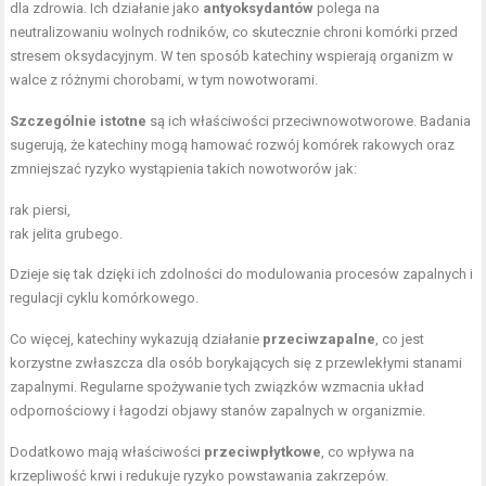
dla zdrowia. Ich działanie jako
antyoksydantów
polega na
neutralizowaniu wolnych rodników, co skutecznie chroni komórki przed
stresem oksydacyjnym. W ten sposób katechiny wspierają organizm w
walce z różnymi chorobami, w tym nowotworami.
Szczególnie istotne
są ich właściwości przeciwnowotworowe. Badania
sugerują, że katechiny mogą hamować rozwój komórek rakowych oraz
zmniejszać ryzyko wystąpienia takich nowotworów jak:
rak piersi,
rak jelita grubego.
Dzieje się tak dzięki ich zdolności do modulowania procesów zapalnych i
regulacji cyklu komórkowego.
Co więcej, katechiny wykazują działanie
przeciwzapalne
, co jest
korzystne zwłaszcza dla osób borykających się z przewlekłymi stanami
zapalnymi. Regularne spożywanie tych związków wzmacnia układ
odpornościowy i łagodzi objawy stanów zapalnych w organizmie.
Dodatkowo mają właściwości
przeciwpłytkowe
, co wpływa na
krzepliwość krwi i redukuje ryzyko powstawania zakrzepów.