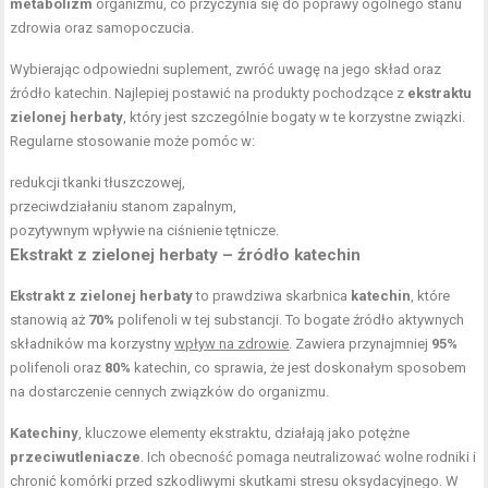
metabolizm
organizmu, co przyczynia się do poprawy ogólnego stanu
zdrowia oraz samopoczucia.
Wybierając odpowiedni suplement, zwróć uwagę na jego skład oraz
źródło katechin. Najlepiej postawić na produkty pochodzące z
ekstraktu
zielonej herbaty
, który jest szczególnie bogaty w te korzystne związki.
Regularne stosowanie może pomóc w:
redukcji tkanki tłuszczowej,
przeciwdziałaniu stanom zapalnym,
pozytywnym wpływie na ciśnienie tętnicze.
Ekstrakt z zielonej herbaty – źródło katechin
Ekstrakt z zielonej herbaty
to prawdziwa skarbnica
katechin
, które
stanowią aż
70%
polifenoli w tej substancji. To bogate źródło aktywnych
składników ma korzystny
wpływ na zdrowie
. Zawiera przynajmniej
95%
polifenoli oraz
80%
katechin, co sprawia, że jest doskonałym sposobem
na dostarczenie cennych związków do organizmu.
Katechiny
, kluczowe elementy ekstraktu, działają jako potężne
przeciwutleniacze
. Ich obecność pomaga neutralizować wolne rodniki i
chronić komórki przed szkodliwymi skutkami stresu oksydacyjnego. W