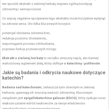
ten sposób ekstrakt z zielonej herbaty wspiera ogólną kondycję
zdrowotną i samopoczucie.
Co więcej, regularne spożywanie tego ekstraktu może korzystnie wpłynąć
na zdrowie serca. Oto kilka kluczowych korzyści:
potencjał obniżania ciśnienia krwi,
redukcja poziomu cholesterolu,
wspomaganie procesu odchudzania,
poprawa funkcji poznawczych mózgu.
Ekstrakt z zielonej herbaty
to nie tylko smaczny napój, ale również
wartościowy suplement diety, który obfituje w
katechiny
i
polifenole
.
Jakie są badania i odkrycia naukowe dotyczące
katechin?
Badania nad katechinami
, zwłaszcza tymi obecnymi w zielonej
herbacie, ujawniają ich znaczną wartość zdrowotną. Kluczowym
związkiem jest
epigallokatechina galusan (EGCG)
, który zyskuje coraz
większe uznanie wśród naukowców za swoje właściwości
antyoksydacyjne i przeciwnowotworowe.