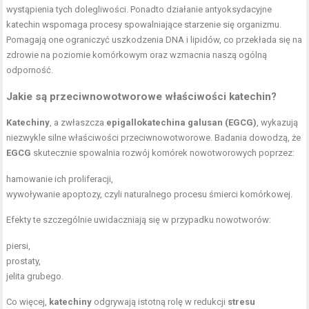
wystąpienia tych dolegliwości. Ponadto działanie antyoksydacyjne
katechin wspomaga procesy spowalniające starzenie się organizmu.
Pomagają one ograniczyć uszkodzenia DNA i lipidów, co przekłada się na
zdrowie na poziomie komórkowym oraz wzmacnia naszą ogólną
odporność.
Jakie są przeciwnowotworowe właściwości katechin?
Katechiny
, a zwłaszcza
epigallokatechina galusan (EGCG)
, wykazują
niezwykle silne właściwości przeciwnowotworowe. Badania dowodzą, że
EGCG
skutecznie spowalnia rozwój komórek nowotworowych poprzez:
hamowanie ich proliferacji,
wywoływanie apoptozy, czyli naturalnego procesu śmierci komórkowej.
Efekty te szczególnie uwidaczniają się w przypadku nowotworów:
piersi,
prostaty,
jelita grubego.
Co więcej,
katechiny
odgrywają istotną rolę w redukcji
stresu