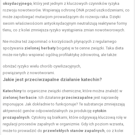
oksydacyjnego
, który jest jednym z kluczowych czynników ryzyka
rozwoju nowotworów. Wspierają ochronę DNA przed uszkodzeniami, co
może zapobiegać mutacjom prowadzącym do rozwoju raka. Dzięki
swoim właściwościom antyoksydacyjnym neutralizują reaktywne formy
tlenu, co z kolei zmniejsza ryzyko wystąpienia zmian nowotworowych.
Nie można też zapominać o korzyściach płynących z regularnego
spożywania
zielonej herbaty
bogatej w te cenne związki. Taka dieta
może nie tylko wspierać ogólną profilaktykę zdrowotną, ale także:
obniżać ryzyko wielu chorób cywilizacyjnych,
powiązanych z nowotworami.
Jakie jest przeciwzapalne działanie katechin?
Katechiny
to organiczne związki chemiczne, które można znaleźć w
zielonej herbacie
. Ich działanie
przeciwzapalne
jest naprawdę
imponujące. Jak dokładnie to funkcjonuje? Te substancje zmniejszają
aktywność genów odpowiedzialnych za produkcję
cytokin
prozapalnych
. Cytokiny są białkami, które odgrywają kluczową rolę w
regulacji procesów zapalnych w organizmie. Gdy ich poziom wzrasta,
może to prowadzić do
przewlekłych stanów zapalnych
, co z kolei