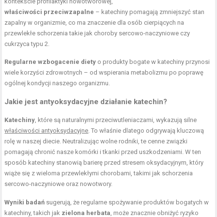
kontekście profilaktyki nowotworowej,
właściwości przeciwzapalne
– katechiny pomagają zmniejszyć stan
zapalny w organizmie, co ma znaczenie dla osób cierpiących na
przewlekłe schorzenia takie jak choroby sercowo-naczyniowe czy
cukrzyca typu 2
.
Regularne wzbogacenie diety
o produkty bogate w katechiny przynosi
wiele korzyści zdrowotnych – od wspierania metabolizmu po poprawę
ogólnej kondycji naszego organizmu.
Jakie jest
antyoksydacyjne działanie
katechin?
Katechiny
, które są naturalnymi przeciwutleniaczami, wykazują silne
właściwości antyoksydacyjne
. To właśnie dlatego odgrywają kluczową
rolę w naszej diecie. Neutralizując wolne rodniki, te cenne związki
pomagają chronić nasze komórki i tkanki przed uszkodzeniami. W ten
sposób katechiny stanowią barierę przed stresem oksydacyjnym, który
wiąże się z wieloma przewlekłymi chorobami, takimi jak schorzenia
sercowo-naczyniowe oraz nowotwory.
Wyniki badań
sugerują, że regularne spożywanie produktów bogatych w
katechiny, takich jak
zielona herbata
, może znacznie obniżyć ryzyko