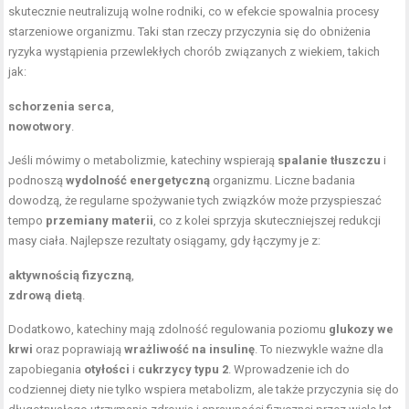
skutecznie neutralizują wolne rodniki, co w efekcie spowalnia procesy
starzeniowe organizmu. Taki stan rzeczy przyczynia się do obniżenia
ryzyka wystąpienia przewlekłych chorób związanych z wiekiem, takich
jak:
schorzenia serca
,
nowotwory
.
Jeśli mówimy o metabolizmie, katechiny wspierają
spalanie tłuszczu
i
podnoszą
wydolność energetyczną
organizmu. Liczne badania
dowodzą, że regularne spożywanie tych związków może przyspieszać
tempo
przemiany materii
, co z kolei sprzyja skuteczniejszej redukcji
masy ciała. Najlepsze rezultaty osiągamy, gdy łączymy je z:
aktywnością fizyczną
,
zdrową dietą
.
Dodatkowo, katechiny mają zdolność regulowania poziomu
glukozy we
krwi
oraz poprawiają
wrażliwość na insulinę
. To niezwykle ważne dla
zapobiegania
otyłości
i
cukrzycy typu 2
. Wprowadzenie ich do
codziennej diety nie tylko wspiera metabolizm, ale także przyczynia się do