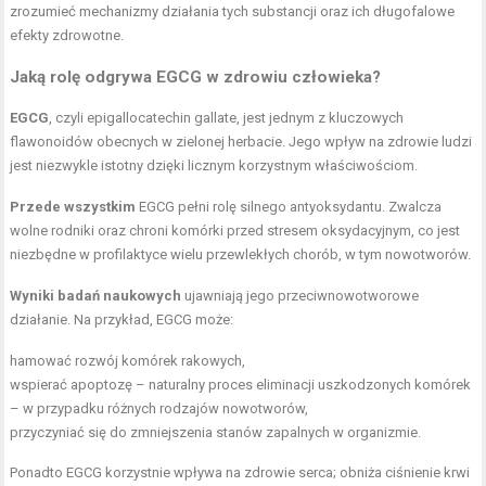
zrozumieć mechanizmy działania tych substancji oraz ich długofalowe
efekty zdrowotne.
Jaką rolę odgrywa EGCG w zdrowiu człowieka?
EGCG
, czyli epigallocatechin gallate, jest jednym z kluczowych
flawonoidów obecnych w zielonej herbacie. Jego wpływ na zdrowie ludzi
jest niezwykle istotny dzięki licznym korzystnym właściwościom.
Przede wszystkim
EGCG pełni rolę silnego antyoksydantu. Zwalcza
wolne rodniki oraz chroni komórki przed stresem oksydacyjnym, co jest
niezbędne w profilaktyce wielu przewlekłych chorób, w tym nowotworów.
Wyniki badań naukowych
ujawniają jego przeciwnowotworowe
działanie. Na przykład, EGCG może:
hamować rozwój komórek rakowych,
wspierać apoptozę – naturalny proces eliminacji uszkodzonych komórek
– w przypadku różnych rodzajów nowotworów,
przyczyniać się do zmniejszenia stanów zapalnych w organizmie.
Ponadto EGCG korzystnie wpływa na zdrowie serca; obniża ciśnienie krwi