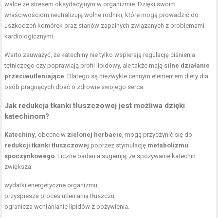
walce ze stresem oksydacyjnym w organizmie. Dzięki swoim
właściwościom neutralizują wolne rodniki, które mogą prowadzić do
uszkodzeń komórek oraz stanów zapalnych związanych z problemami
kardiologicznymi.
Warto zauważyć, że katechiny nie tylko wspierają regulację ciśnienia
tętniczego czy poprawiają profil lipidowy, ale także mają
silne działanie
przeciwutleniające
. Dlatego są niezwykle cennym elementem diety dla
osób pragnących dbać o zdrowie swojego serca.
Jak redukcja tkanki tłuszczowej jest możliwa dzięki
katechinom?
Katechiny
, obecne w
zielonej herbacie
, mogą przyczynić się do
redukcji tkanki tłuszczowej
poprzez stymulację
metabolizmu
spoczynkowego
. Liczne badania sugerują, że spożywanie katechin
zwiększa:
wydatki energetyczne organizmu,
przyspiesza proces utleniania tłuszczu,
ogranicza wchłanianie lipidów z pożywienia.