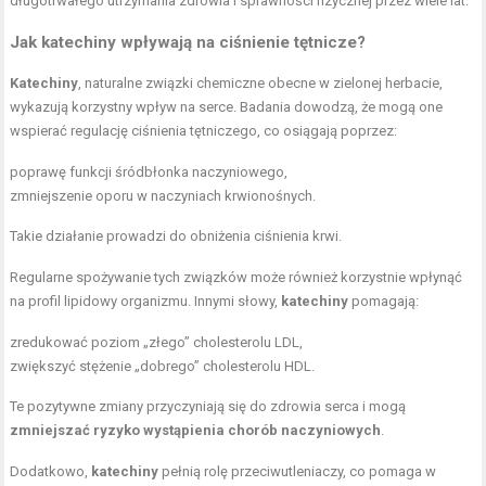
długotrwałego utrzymania zdrowia i sprawności fizycznej przez wiele lat.
Jak katechiny wpływają na ciśnienie tętnicze?
Katechiny
, naturalne związki chemiczne obecne w zielonej herbacie,
wykazują korzystny wpływ na serce. Badania dowodzą, że mogą one
wspierać regulację ciśnienia tętniczego, co osiągają poprzez:
poprawę funkcji śródbłonka naczyniowego,
zmniejszenie oporu w naczyniach krwionośnych.
Takie działanie prowadzi do obniżenia ciśnienia krwi.
Regularne spożywanie tych związków może również korzystnie wpłynąć
na profil lipidowy organizmu. Innymi słowy,
katechiny
pomagają:
zredukować poziom „złego” cholesterolu LDL,
zwiększyć stężenie „dobrego” cholesterolu HDL.
Te pozytywne zmiany przyczyniają się do zdrowia serca i mogą
zmniejszać ryzyko wystąpienia chorób naczyniowych
.
Dodatkowo,
katechiny
pełnią rolę przeciwutleniaczy, co pomaga w