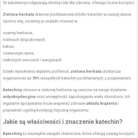
Te substancje odgrywają istotną rolę dla zdrowia, oferując liczne korzyści.
Zielona herbata
stanowi podstawowe źródło katechin w naszej diecie.
Oprócz niej, możemy je znaleźć również w:
czarnej herbacie,
roślinach strączkowych,
kakao,
czerwonym winie,
niektórych owocach i warzywach.
Dzięki wysokiemu stężeniu polifenoli,
zielona herbata
dostarcza
organizmowi aż
70%
wszystkich katechin pochłanianych z pożywieniem.
Katechiny
obecne w zielonej herbacie są cenione za swoje działanie
antyoksydacyjne
oraz umiejętność zapobiegania wielu chorobom. Ich
regularne spożywanie może wspierać zdrowie
układu krążenia
i
poprawiać ogólną kondycję fizyczną organizmu.
Jakie są właściwości i znaczenie katechin?
Katechiny
to niezwykłe związki chemiczne, które oferują szereg korzyści