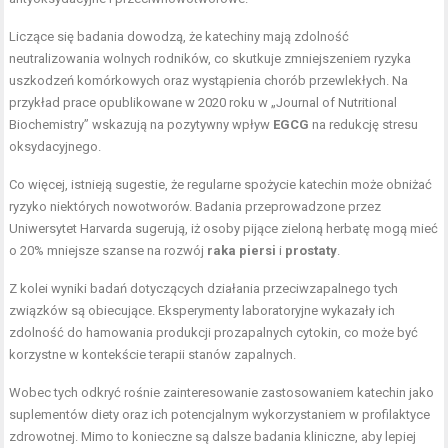
Liczące się badania dowodzą, że katechiny mają zdolność
neutralizowania wolnych rodników, co skutkuje zmniejszeniem ryzyka
uszkodzeń komórkowych oraz wystąpienia chorób przewlekłych. Na
przykład prace opublikowane w 2020 roku w „Journal of Nutritional
Biochemistry” wskazują na pozytywny wpływ
EGCG
na redukcję stresu
oksydacyjnego.
Co więcej, istnieją sugestie, że regularne spożycie katechin może obniżać
ryzyko niektórych nowotworów. Badania przeprowadzone przez
Uniwersytet Harvarda sugerują, iż osoby pijące zieloną herbatę mogą mieć
o 20% mniejsze szanse na rozwój
raka piersi
i
prostaty
.
Z kolei wyniki badań dotyczących działania przeciwzapalnego tych
związków są obiecujące. Eksperymenty laboratoryjne wykazały ich
zdolność do hamowania produkcji prozapalnych cytokin, co może być
korzystne w kontekście terapii stanów zapalnych.
Wobec tych odkryć rośnie zainteresowanie zastosowaniem katechin jako
suplementów diety oraz ich potencjalnym wykorzystaniem w profilaktyce
zdrowotnej. Mimo to konieczne są dalsze badania kliniczne, aby lepiej