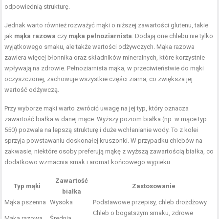
odpowiednią strukturę.
Jednak warto również rozważyć mąki o niższej zawartości glutenu, takie
jak
mąka razowa
czy
mąka pełnoziarnista
. Dodają one chlebu nie tylko
wyjątkowego smaku, ale także wartości odżywczych. Mąka razowa
zawiera więcej błonnika oraz składników mineralnych, które korzystnie
wpływają na zdrowie. Pełnoziarnista mąka, w przeciwieństwie do mąki
oczyszczonej, zachowuje wszystkie części ziarna, co zwiększa jej
wartość odżywczą.
Przy wyborze mąki warto zwrócić uwagę na jej typ, który oznacza
zawartość białka w danej mące. Wyższy poziom białka (np. w mące typ
550) pozwala na lepszą strukturę i duże wchłanianie wody. To z kolei
sprzyja powstawaniu doskonałej kruszonki. W przypadku chlebów na
zakwasie, niektóre osoby preferują mąkę z wyższą zawartością białka, co
dodatkowo wzmacnia smak i aromat końcowego wypieku.
Zawartość
Typ mąki
Zastosowanie
białka
Mąka pszenna
Wysoka
Podstawowe przepisy, chleb drożdżowy
Chleb o bogatszym smaku, zdrowe
Mąka razowa
Średnia