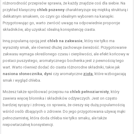
różnorodność przepisów sprawia, że każdy znajdzie coś dla siebie. Na
przykład klasyczny
chleb pszenny
charakteryzuje się miękką strukturą i
delikatnym smakiem, co czyni go idealnym wyborem na kanapki.
Przygotowując go, warto zwrócić uwagę na odpowiednie proporcje
składników, aby uzyskać idealną konsystencję ciasta.
Inną popularną opcją jest
chleb na zakwasie
, który nie tylko ma
wyrazisty smak, ale również dłużej zachowuje świeżość. Przygotowanie
zakwasu wymaga określonego czasu i cierpliwości, ale efekt końcowy w
postaci puszystego, aromatycznego bochenka jest z pewnością tego
wart. Warto również dodać do ciasta różnorodne składniki, takie jak
nasiona słonecznika
,
dyni
czy aromatyczne
zioła
, które wzbogacają
smak i wygląd chleba.
Możesz także spróbować przepisu na
chleb pełnoziarnisty
, który
zawiera więcej błonnika i składników odżywczych. Jest on często
bardziej sycący i zdrowy, co sprawia, że cieszy się dużą popularnością
wśród osób dbających o zdrowie. Do jego przygotowania używaj mąki
pełnoziarnistej, która doda chleba nie tylko smaku, ale także
niepowtarzalnej konsystencji.