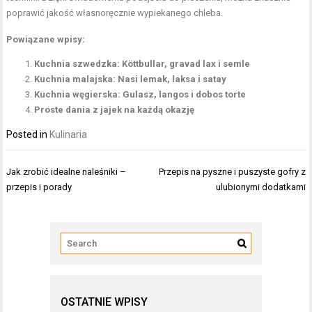
poprawić jakość własnoręcznie wypiekanego chleba.
Powiązane wpisy:
Kuchnia szwedzka: Köttbullar, gravad lax i semle
Kuchnia malajska: Nasi lemak, laksa i satay
Kuchnia węgierska: Gulasz, langos i dobos torte
Proste dania z jajek na każdą okazję
Posted in
Kulinaria
Nawigacja
Jak zrobić idealne naleśniki –
Przepis na pyszne i puszyste gofry z
wpisu
przepis i porady
ulubionymi dodatkami
OSTATNIE WPISY