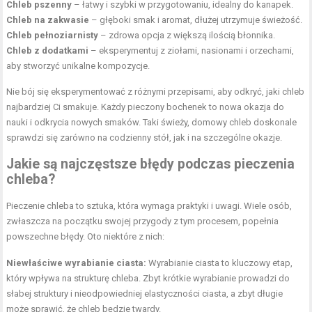
Chleb pszenny
– łatwy i szybki w przygotowaniu, idealny do kanapek.
Chleb na zakwasie
– głęboki smak i aromat, dłużej utrzymuje świeżość.
Chleb pełnoziarnisty
– zdrowa opcja z większą ilością błonnika.
Chleb z dodatkami
– eksperymentuj z
ziołami
, nasionami i orzechami,
aby stworzyć unikalne kompozycje.
Nie bój się eksperymentować z różnymi przepisami, aby odkryć, jaki chleb
najbardziej Ci smakuje. Każdy pieczony bochenek to nowa okazja do
nauki i odkrycia nowych smaków. Taki świeży, domowy chleb doskonale
sprawdzi się zarówno na codzienny stół, jak i na szczególne okazje.
Jakie są najczęstsze błędy podczas pieczenia
chleba?
Pieczenie chleba to sztuka, która wymaga praktyki i uwagi. Wiele osób,
zwłaszcza na początku swojej przygody z tym procesem, popełnia
powszechne błędy. Oto niektóre z nich:
Niewłaściwe wyrabianie ciasta:
Wyrabianie ciasta to kluczowy etap,
który wpływa na strukturę chleba. Zbyt krótkie wyrabianie prowadzi do
słabej struktury i nieodpowiedniej elastyczności ciasta, a zbyt długie
może sprawić, że chleb będzie twardy.