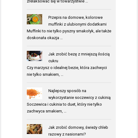
zrelaksować się w towarzystwie …
Przepis na domowe, kolorowe
muffinki z ulubionymi dodatkami
Muffinki to nie tylko pyszny smakołyk, ale także
doskonała okazja …
Jak zrobić bezę z mniejszą ilością
cukru
Czy marzysz o idealnej bezie, która zachwyci
nie tylko smakiem, …
Najlepszy sposób na
wykorzystanie soczewicy z cukinią
Soczewica i cukinia to duet, który nie tylko
zachwyca smakiem, …
Jak zrobić domowy, świeży chleb
razowy z nasionami?