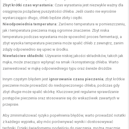
Zbyt krótki czas wyrastania:
Czas wyrastania jest niezwykle ważny dla
osiągnięcia pożądanej puszystości chleba. Jeśli ciasto nie wyrośnie
wystarczająco długo, chleb będzie zbity i ciężki.
Nieodpowiednia temperatura:
Zarówno temperatura w pomieszczeniu,
jak i temperatura pieczenia mają ogromne znaczenie. Zbyt niska
temperatura podczas wyrastania może spowolnić proces fermentacji, a
zbyt wysoka temperatura pieczenia może spalić chleb z zewnątrz, zanim
zdąży odpowiednio się upiec w środku.
Niewłaściwe składniki:
Używanie niskiej jakości składników, takich jak
mąka, może znacząco wpłynąć na smak i konsystencję chleba. Warto
zainwestować w mąkę odpowiedniego typu oraz świeże drożdże.
Innym częstym błędem jest
ignorowanie czasu pieczenia
; zbyt krótkie
pieczenie może prowadzić do niedopieczonego chleba, podczas gdy
zbyt długie może spalić skórkę. Kluczowe jest regularne sprawdzanie
postępów pieczenia oraz stosowanie się do wskazówek zawartych w
przepisie.
Aby zminimalizować ryzyko popełnienia błędów, warto prowadzić notatki
z każdego wypieku, aby móc porównywać wyniki i dostosowywać
techniki. Dzięki świadomemu podejściu do pieczenia, można znacznie