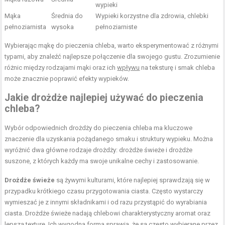
wypieki
Mąka
Średnia do
Wypieki korzystne dla zdrowia, chlebki
pełnoziarnista
wysoka
pełnoziarniste
Wybierając mąkę do pieczenia chleba, warto eksperymentować z różnymi
typami, aby znaleźć najlepsze połączenie dla swojego gustu. Zrozumienie
różnic między rodzajami mąki oraz ich
wpływu
na teksturę i smak chleba
może znacznie poprawić efekty wypieków.
Jakie drożdże najlepiej używać do pieczenia
chleba?
Wybór odpowiednich drożdży do pieczenia chleba ma kluczowe
znaczenie dla uzyskania pożądanego smaku i struktury wypieku. Można
wyróżnić dwa główne rodzaje drożdży: drożdże świeże i drożdże
suszone, z których każdy ma swoje unikalne cechy i zastosowanie.
Drożdże świeże
są żywymi kulturami, które najlepiej sprawdzają się w
przypadku krótkiego czasu przygotowania ciasta. Często wystarczy
wymieszać je z innymi składnikami i od razu przystąpić do wyrabiania
ciasta. Drożdże świeże nadają chlebowi charakterystyczny aromat oraz
lepszą texturę. Ich wygodna forma sprawia, że są często wybierane przez