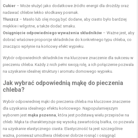
Cukier
– Może służyć jako dodatkowe źródło energii dla drożdży oraz
nadawać chlebie lekko słodkawy posmak.
Tłuszcz
– Masło lub olej mogą być dodane, aby ciasto było bardziej
miękkie i wilgotne, a także dodać smaku.
Osiągnięcie odpowiedniego wyważenia składników
– Ważne jest, aby
dobrać właściwe proporcje składników do konkretnego typu chleba, co
znacząco wpłynie na końcowy efekt wypieku.
Wybór odpowiednich składników ma kluczowe znaczenie dla sukcesu w
pieczeniu chleba. Każdy z nich pełni swoją rolę, a ich połączenie pozwala
na uzyskanie idealnej struktury i aromatu domowego wypieku.
Jak wybrać odpowiednią mąkę do pieczenia
chleba?
Wybór odpowiedniej mąki do pieczenia chleba ma kluczowe znaczenie
dla uzyskania idealnego efektu końcowego. Najpopularniejszym
wyborem jest
mąka pszenna
, która jest podstawą wielu przepisów na
chleb. Mąka ta charakteryzuje się wysoką zawartością białka, co pozwala
na uzyskanie elastycznego ciasta. Elastyczność ta jest szczególnie
ważna, ponieważ umożliwia chlebowi dobrze rosnąć i osiągnąć