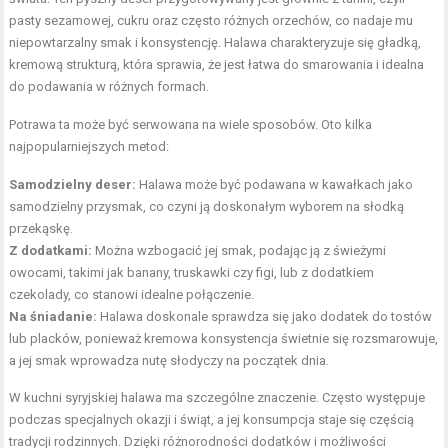
pasty sezamowej, cukru oraz często różnych orzechów, co nadaje mu
niepowtarzalny smak i konsystencję. Halawa charakteryzuje się gładką,
kremową strukturą, która sprawia, że jest łatwa do smarowania i idealna
do podawania w różnych formach.
Potrawa ta może być serwowana na wiele sposobów. Oto kilka
najpopularniejszych metod:
Samodzielny deser:
Halawa może być podawana w kawałkach jako
samodzielny przysmak, co czyni ją doskonałym wyborem na słodką
przekąskę.
Z dodatkami:
Można wzbogacić jej smak, podając ją z świeżymi
owocami, takimi jak
banany
, truskawki czy figi, lub z dodatkiem
czekolady, co stanowi idealne połączenie.
Na śniadanie:
Halawa doskonale sprawdza się jako dodatek do tostów
lub placków, ponieważ kremowa konsystencja świetnie się rozsmarowuje,
a jej smak wprowadza nutę słodyczy na początek dnia.
W kuchni syryjskiej halawa ma szczególne znaczenie. Często występuje
podczas specjalnych okazji i świąt, a jej konsumpcja staje się częścią
tradycji rodzinnych. Dzięki różnorodności dodatków i możliwości