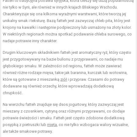
Fatteh to tradycyjna potrawa syryjska, która cieszy się dużą popularnością
nie tylko w Syrii, ale również w innych krajach Bliskiego Wschodu.
Charakteryzuje się ona kilkoma wyraźnymi warstwami, które tworzą jej
unikalny smak i teksturę. Bazą fatteh jest zazwyczaj chleb pita, który jest
krojony na kawałki i następnie podpieczony lub usmażony na złoty kolor.
W niektórych regionach można spotkać podawanie chleba surowego, co
nadaje potrawie inny charakter.
Drugim kluczowym składnikiem fatteh jest aromatyczny ryż, który często
jest przygotowywany na bazie bulionu z przyprawami, co nadaje mu
głębokiego smaku. W zależności od regionu, fatteh może zawierać
również różne rodzaje mięsa, takie jak baranina, kurczak lub wołowina,
które są gotowane z mieszanką
ziół
i przypraw. Czasami do potrawy
dodawane są również orzechy, które wprowadzają dodatkową
chrupkość.
Na wierzchu fatteh znajduje się dsos jogurtowy, który zazwyczaj jest
mieszany z czosnkiem, cytryną oraz różnymi przyprawami, co dodaje
potrawie świeżości i smaku. Fatteh jest często zdobione dodatkową
posypką z pietruszki lub
miętą
, co nie tylko wzbogaca walory wizualne,
ale także smakowe potrawy.