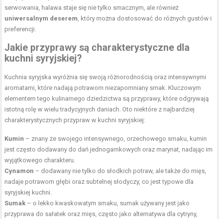
serwowania, halawa staje się nie tylko smacznym, ale również
uniwersalnym deserem
, który można dostosować do różnych gustów i
preferencji.
Jakie przyprawy są charakterystyczne dla
kuchni syryjskiej?
Kuchnia syryjska wyróżnia się swoją różnorodnością oraz intensywnymi
aromatami, które nadają potrawom niezapomniany smak. Kluczowym
elementem tego kulinarnego dziedzictwa są przyprawy, które odgrywają
istotną rolę w wielu tradycyjnych daniach. Oto niektóre z najbardziej
charakterystycznych przypraw w kuchni syryjskiej:
Kumin
– znany ze swojego intensywnego, orzechowego smaku, kumin
jest często dodawany do dań jednogarnkowych oraz marynat, nadając im
wyjątkowego charakteru.
Cynamon
– dodawany nie tylko do słodkich potraw, ale także do mięs,
nadaje potrawom głębi oraz subtelnej słodyczy, co jest typowe dla
syryjskiej kuchni.
Sumak
– o lekko kwaskowatym smaku, sumak używany jest jako
przyprawa do sałatek oraz mięs, często jako alternatywa dla cytryny,