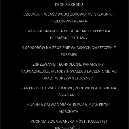
KROK PO KROKU
CZOSNEK – WŁAŚCIWOŚCI ZDROWOTNE, SKŁADNIKI I
PRZECIWWSKAZANIA
WŁOSKIE SMAKI DLA WEGETARIAN: PRZEPISY NA
BEZMIĘSNE POTRAWY
9 SPOSOBÓW NA ZROBIENIE WŁASNYCH CIASTECZEK Z
FOREMEK
ZGRZEWANIE: TECHNOLOGIE, PARAMETRY I
NAJWAŻNIEJSZE METODY TRWAŁEGO ŁĄCZENIA METALI
ORAZ TWORZYW SZTUCZNYCH
JAK PRZYGOTOWAĆ DOMOWE, ZDROWE PLACUSZKI NA
ŚNIADANIE?
KUCHNIA SALWADORSKA: PUPUSA, YUCA FRITA I
HORCHATA
KUCHNIA SZWAJCARSKA: RÖSTI, RACLETTE I
BIRCHERMÜESLI