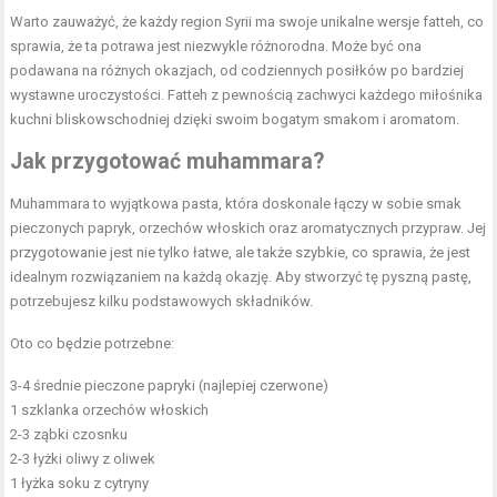
Warto zauważyć, że każdy region Syrii ma swoje unikalne wersje fatteh, co
sprawia, że ta potrawa jest niezwykle różnorodna. Może być ona
podawana na różnych okazjach, od codziennych posiłków po bardziej
wystawne uroczystości. Fatteh z pewnością zachwyci każdego miłośnika
kuchni bliskowschodniej dzięki swoim bogatym smakom i aromatom.
Jak przygotować muhammara?
Muhammara to wyjątkowa pasta, która doskonale łączy w sobie smak
pieczonych papryk, orzechów włoskich oraz aromatycznych przypraw. Jej
przygotowanie jest nie tylko łatwe, ale także szybkie, co sprawia, że jest
idealnym rozwiązaniem na każdą okazję. Aby stworzyć tę pyszną pastę,
potrzebujesz kilku podstawowych składników.
Oto co będzie potrzebne:
3-4 średnie pieczone papryki (najlepiej czerwone)
1 szklanka orzechów włoskich
2-3 ząbki czosnku
2-3 łyżki oliwy z oliwek
1 łyżka
soku
z cytryny