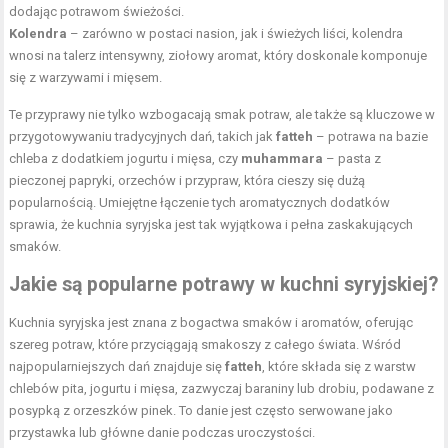
dodając potrawom świeżości.
Kolendra
– zarówno w postaci nasion, jak i świeżych liści, kolendra
wnosi na talerz intensywny, ziołowy aromat, który doskonale komponuje
się z warzywami i mięsem.
Te przyprawy nie tylko wzbogacają smak potraw, ale także są kluczowe w
przygotowywaniu tradycyjnych dań, takich jak
fatteh
– potrawa na bazie
chleba z dodatkiem jogurtu i mięsa, czy
muhammara
– pasta z
pieczonej papryki, orzechów i przypraw, która cieszy się dużą
popularnością. Umiejętne łączenie tych aromatycznych dodatków
sprawia, że kuchnia syryjska jest tak wyjątkowa i pełna zaskakujących
smaków.
Jakie są popularne potrawy w kuchni syryjskiej?
Kuchnia syryjska jest znana z bogactwa smaków i aromatów, oferując
szereg potraw, które przyciągają smakoszy z całego świata. Wśród
najpopularniejszych dań znajduje się
fatteh
, które składa się z warstw
chlebów pita, jogurtu i mięsa, zazwyczaj baraniny lub drobiu, podawane z
posypką z orzeszków pinek. To danie jest często serwowane jako
przystawka lub główne danie podczas uroczystości.