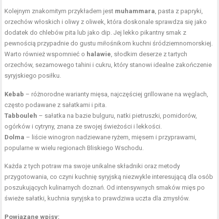
Kolejnym znakomitym przykładem jest
muhammara
, pasta z papryki,
orzechów włoskich i oliwy z oliwek, która doskonale sprawdza się jako
dodatek do chlebów pita lub jako dip. Jej lekko pikantny smak z
pewnością przypadnie do gustu miłośnikom kuchni śródziemnomorskiej.
Warto również wspomnieć o
halawie
, słodkim deserze z tartych
orzechów, sezamowego tahini i cukru, który stanowi idealne zakończenie
syryjskiego posiłku.
Kebab
– różnorodne warianty mięsa, najczęściej grillowane na węglach,
często podawane z sałatkami i pita.
Tabbouleh
– sałatka na bazie bulguru, natki pietruszki, pomidorów,
ogórków i cytryny, znana ze swojej świeżości i lekkości.
Dolma
– liście winogron nadziewane ryżem, mięsem i przyprawami,
popularne w wielu regionach Bliskiego Wschodu.
Każda z tych potraw ma swoje unikalne składniki oraz metody
przygotowania, co czyni kuchnię syryjską niezwykle interesującą dla osób
poszukujących kulinarnych doznań. Od intensywnych smaków mięs po
świeże sałatki, kuchnia syryjska to prawdziwa uczta dla zmysłów.
Powiązane wpisy: