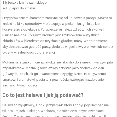
1 łyżeczka kminu rzymskiego
sól i pieprz do smaku
Przygotowanie muhammara zaczyna się od upieczenia papryk. Można to
zrobić na kilka sposobów – piecząc je w piekarniku, grillując lub
korzystając z opiekacza. Po upieczeniu należy zdjąć z nich skórkę i
usunąć nasiona. Kolejnym krokiem jest zmiksowanie wszystkich
składników w blenderze do uzyskania gładkiej masy. Warto pamiętać,
aby dostosować gęstość pasty, dodając więcej oliwy z oliwek lub soku z
cytryny, w zależności od preferencji.
Mohammara znakomicie sprawdza się jako dip do świeżych warzyw, pita
czy krakersów. Można ją również wykorzystać jako dodatek do dań
głównych, takich jak grillowane mięsa czy
ryby
. Dzięki intensywnemu
smakowi i aromatowi, pasta ta z pewnością wzbogaci każde danie i
zachwyci twoich gości.
Co to jest halawa i jak ją podawać?
Halawa to wyjątkowy,
słodki przysmak
, który zdobył popularność nie
tylko w krajach Bliskiego Wschodu, ale również w innych częściach
świata. Ten pyszny deser przygotowywany jest głównie z tahini, czyli