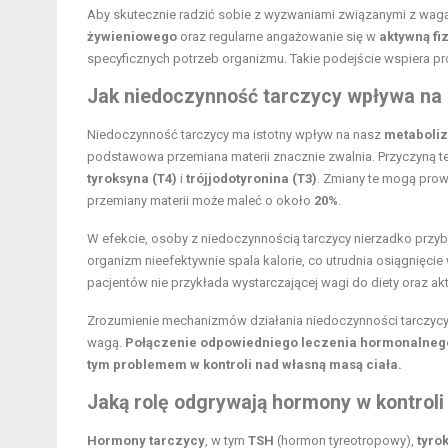
Aby skutecznie radzić sobie z wyzwaniami związanymi z wagą
żywieniowego
oraz regularne angażowanie się w
aktywną fi
specyficznych potrzeb organizmu. Takie podejście wspiera 
Jak niedoczynność tarczycy wpływa na 
Niedoczynność tarczycy ma istotny wpływ na nasz
metaboli
podstawowa przemiana materii znacznie zwalnia. Przyczyną t
tyroksyna (T4)
i
trójjodotyronina (T3)
. Zmiany te mogą pro
przemiany materii może maleć o około
20%
.
W efekcie, osoby z niedoczynnością tarczycy nierzadko przy
organizm nieefektywnie spala kalorie, co utrudnia osiągnięcie
pacjentów nie przykłada wystarczającej wagi do diety oraz ak
Zrozumienie mechanizmów działania niedoczynności tarczycy 
wagą.
Połączenie odpowiedniego leczenia hormonalneg
tym problemem w kontroli nad własną masą ciała.
Jaką rolę odgrywają hormony w kontroli 
Hormony tarczycy
, w tym
TSH
(hormon tyreotropowy),
tyro