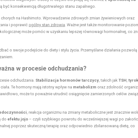
gą być konsekwencją długotrwałego stanu zapalnego.
 u chorych na Hashimoto. Wprowadzenie zdrowych zmian żywieniowych oraz
ania i poprawić
ogólny stan zdrowia
. Ważne jest także monitorowanie pozio
akologicznej może pomóc w uzyskaniu lepszej równowagi hormonalnej, co z
ać o swoje podejście do diety i stylu życia. Przemyślane działania pozwolą
dzaniem.
ażna w procesie odchudzania?
cesie odchudzania.
Stabilizacja hormonów tarczycy
, takich jak
TSH
,
tyro
 ciała. Te hormony mają istotny wpływ na
metabolizm
oraz zdolność organi
 prawidłowo, może to poważnie utrudnić osiągnięcie zamierzonych celów zwią
edoczynności
, reakcja organizmu na zmiany metaboliczne jest znacznie wol
ą do
efektu jojo
– czyli szybkiego powrotu do wcześniejszej wagi po zakońc
onalnej poprzez skuteczną terapię oraz odpowiednio zbilansowaną dietę, co