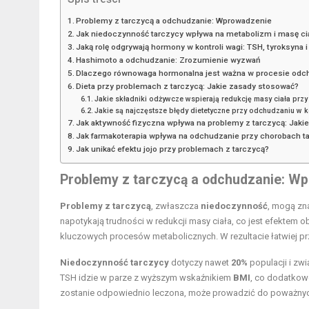
Problemy z tarczycą a odchudzanie: Wprowadzenie
Jak niedoczynność tarczycy wpływa na metabolizm i masę ci
Jaką rolę odgrywają hormony w kontroli wagi: TSH, tyroksyna i
Hashimoto a odchudzanie: Zrozumienie wyzwań
Dlaczego równowaga hormonalna jest ważna w procesie odc
Dieta przy problemach z tarczycą: Jakie zasady stosować?
Jakie składniki odżywcze wspierają redukcję masy ciała przy
Jakie są najczęstsze błędy dietetyczne przy odchudzaniu w k
Jak aktywność fizyczna wpływa na problemy z tarczycą: Jakie
Jak farmakoterapia wpływa na odchudzanie przy chorobach t
Jak unikać efektu jojo przy problemach z tarczycą?
Problemy z tarczycą a odchudzanie: W
Problemy z tarczycą
, zwłaszcza
niedoczynność
, mogą zn
napotykają trudności w redukcji masy ciała, co jest efekte
kluczowych procesów metabolicznych. W rezultacie łatwiej przy
Niedoczynność tarczycy
dotyczy nawet
20%
populacji i zw
TSH idzie w parze z wyższym wskaźnikiem
BMI
, co dodatkow
zostanie odpowiednio leczona, może prowadzić do poważnyc