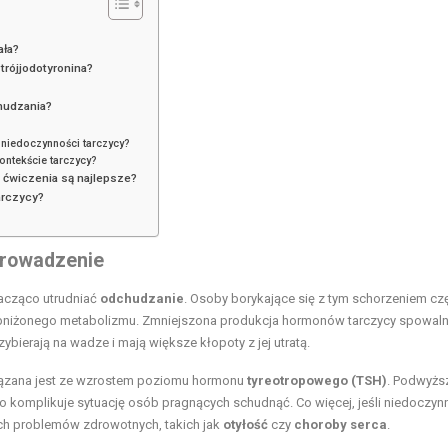
ała?
 trójjodotyronina?
hudzania?
 niedoczynności tarczycy?
ontekście tarczycy?
 ćwiczenia są najlepsze?
arczycy?
prowadzenie
acząco utrudniać
odchudzanie
. Osoby borykające się z tym schorzeniem cz
m obniżonego metabolizmu. Zmniejszona produkcja hormonów tarczycy spowaln
bierają na wadze i mają większe kłopoty z jej utratą.
iązana jest ze wzrostem poziomu hormonu
tyreotropowego (TSH)
. Podwyżs
o komplikuje sytuację osób pragnących schudnąć. Co więcej, jeśli niedoczyn
h problemów zdrowotnych, takich jak
otyłość
czy
choroby serca
.