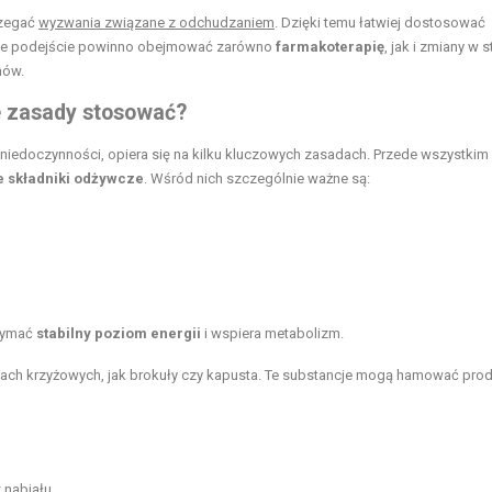
rzegać
wyzwania związane z odchudzaniem
. Dzięki temu łatwiej dostosować
ednie podejście powinno obejmować zarówno
farmakoterapię
, jak i zmiany w s
nów.
e zasady stosować?
 niedoczynności, opiera się na kilku kluczowych zasadach. Przede wszystkim
 składniki odżywcze
. Wśród nich szczególnie ważne są:
zymać
stabilny poziom energii
i wspiera metabolizm.
inach krzyżowych, jak brokuły czy kapusta. Te substancje mogą hamować pro
 nabiału.