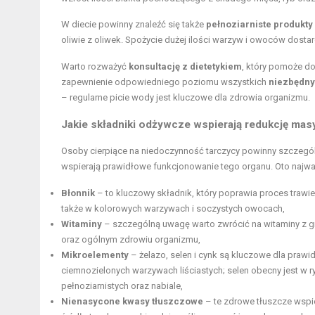
W diecie powinny znaleźć się także
pełnoziarniste produkt
oliwie z oliwek. Spożycie dużej ilości warzyw i owoców dosta
Warto rozważyć
konsultację z dietetykiem
, który pomoże do
zapewnienie odpowiedniego poziomu wszystkich
niezbędny
– regularne picie wody jest kluczowe dla zdrowia organizmu.
Jakie składniki odżywcze wspierają redukcję mas
Osoby cierpiące na niedoczynność tarczycy powinny szczególn
wspierają prawidłowe funkcjonowanie tego organu. Oto najważ
Błonnik
– to kluczowy składnik, który poprawia proces trawie
także w kolorowych warzywach i soczystych owocach,
Witaminy
– szczególną uwagę warto zwrócić na witaminy z grup
oraz ogólnym zdrowiu organizmu,
Mikroelementy
– żelazo, selen i cynk są kluczowe dla praw
ciemnozielonych warzywach liściastych; selen obecny jest w
r
pełnoziarnistych oraz nabiale,
Nienasycone kwasy tłuszczowe
– te zdrowe tłuszcze wspie