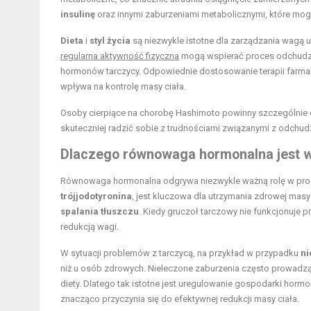
insulinę
oraz innymi zaburzeniami metabolicznymi, które mo
Dieta
i
styl życia
są niezwykle istotne dla zarządzania wagą
regularna aktywność fizyczna
mogą wspierać proces odchudz
hormonów tarczycy. Odpowiednie dostosowanie terapii farm
wpływa na kontrolę masy ciała.
Osoby cierpiące na chorobę Hashimoto powinny szczególnie db
skuteczniej radzić sobie z trudnościami związanymi z odchu
Dlaczego równowaga hormonalna jest w
Równowaga hormonalna odgrywa niezwykle ważną rolę w pro
trójjodotyronina
, jest kluczowa dla utrzymania zdrowej masy
spalania tłuszczu
. Kiedy gruczoł tarczowy nie funkcjonuje
redukcją wagi.
W sytuacji problemów z tarczycą, na przykład w przypadku
ni
niż u osób zdrowych. Nieleczone zaburzenia często prowadz
diety. Dlatego tak istotne jest uregulowanie gospodarki horm
znacząco przyczynia się do efektywnej redukcji masy ciała.