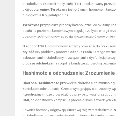
metabolizmu i kontroli masy ciała.
TSH
, produkowany przez p
trójjodotyroniny
.
Tyroksyna
jest głównym hormonem tarczycy,
biologicznie
trójjodotyronina
.
Tyroksyna
przyspiesza procesy kataboliczne, co skutkuje ro
działa na poziomie komórkowym; reguluje zużycie energii prz
poziomy tych hormonów spadają, może nastąpić spowolnienie 
Niedobór
TSH
lub hormonów tarczycy prowadzi do braku równ
otyłość
czy problemy podczas
odchudzania
. Dlatego ważn
zaburzeniami metabolicznymi związanymi z dysfunkcją tarczy
procesu
odchudzania
i ogólną kondycję zdrowotną pacjentó
Hashimoto a odchudzanie: Zrozumieni
Choroba Hashimoto
to przewlekła choroba autoimmunologic
kontekście odchudzania. Często występujący stan zapalny wp
(tyreotropiny) może prowadzić do przyrostu wagi oraz utrudn
BMI
, co dodatkowo komplikuje proces gubienia zbędnych ki
Również hormony odgrywają kluczową rolę w metabolizmie.
N
metaboliczne, co znacznie utrudnia osiągnięcie zamierzonyc