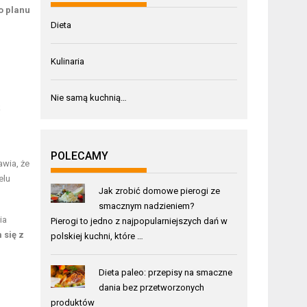
o planu
Dieta
Kulinaria
Nie samą kuchnią…
k
POLECAMY
wia, że
elu
Jak zrobić domowe pierogi ze
smacznym nadzieniem?
ia
Pierogi to jedno z najpopularniejszych dań w
się z
polskiej kuchni, które …
Dieta paleo: przepisy na smaczne
dania bez przetworzonych
produktów