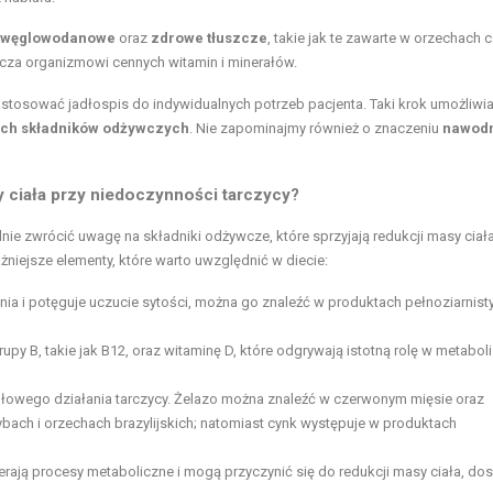
y węglowodanowe
oraz
zdrowe tłuszcze
, takie jak te zawarte w orzechach 
rcza organizmowi cennych witamin i minerałów.
stosować jadłospis do indywidualnych potrzeb pacjenta. Taki krok umożliwi
ch składników odżywczych
. Nie zapominajmy również o znaczeniu
nawodn
y ciała przy niedoczynności tarczycy?
ie zwrócić uwagę na składniki odżywcze, które sprzyjają redukcji masy ciał
niejsze elementy, które warto uwzględnić w diecie:
nia i potęguje uczucie sytości, można go znaleźć w produktach pełnoziarnisty
y B, takie jak B12, oraz witaminę D, które odgrywają istotną rolę w metabol
idłowego działania tarczycy. Żelazo można znaleźć w czerwonym mięsie oraz
ybach i orzechach
brazylijskich; natomiast cynk występuje w produktach
rają procesy metaboliczne i mogą przyczynić się do redukcji masy ciała, do