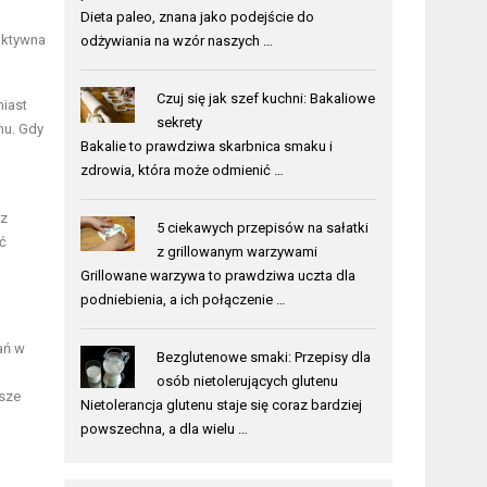
Dieta paleo, znana jako podejście do
aktywna
odżywiania na wzór naszych …
Czuj się jak szef kuchni: Bakaliowe
iast
sekrety
mu. Gdy
Bakalie to prawdziwa skarbnica smaku i
zdrowia, która może odmienić …
 z
5 ciekawych przepisów na sałatki
ć
z grillowanym warzywami
Grillowane warzywa to prawdziwa uczta dla
podniebienia, a ich połączenie …
ań w
Bezglutenowe smaki: Przepisy dla
osób nietolerujących glutenu
ższe
Nietolerancja glutenu staje się coraz bardziej
powszechna, a dla wielu …