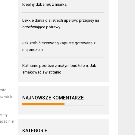
Idealny dzbanek z miarką
Lekkie dania dla letnich upałów: przepisy na
orzeźwiające potrawy
Jak zrobić czerwoną kapustę gotowaną z
majonezem
Kulinarne podróże z małym budżetem: Jak
smakować świat tanio
ęsto
ia wiele
NAJNOWSZE KOMENTARZE
zony
ność nie
KATEGORIE