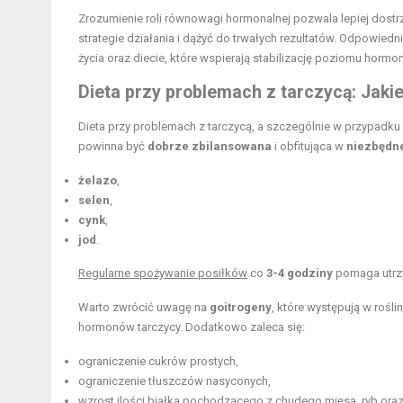
Zrozumienie roli równowagi hormonalnej pozwala lepiej dost
strategie działania i dążyć do trwałych rezultatów. Odpowi
życia oraz diecie, które wspierają stabilizację poziomu hormo
Dieta przy problemach z tarczycą: Jaki
Dieta przy problemach z tarczycą, a szczególnie w przypadku
powinna być
dobrze zbilansowana
i obfitująca w
niezbędne
żelazo
,
selen
,
cynk
,
jod
.
Regularne spożywanie posiłków
co
3-4 godziny
pomaga utr
Warto zwrócić uwagę na
goitrogeny
, które występują w rośl
hormonów tarczycy. Dodatkowo zaleca się:
ograniczenie cukrów prostych,
ograniczenie tłuszczów nasyconych,
wzrost ilości białka pochodzącego z chudego mięsa, ryb oraz