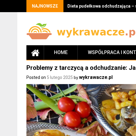
Skip
NAJNOWSZE
Dieta pudełkowa odchudzająca – 
to
content
HOME
WSPÓŁPRACA I KON
Problemy z tarczycą a odchudzanie: J
wykrawacze.pl
Posted on
5 lutego 2025
by