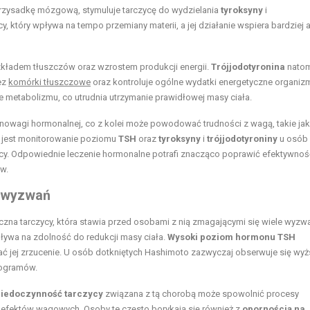
rzysadkę mózgową, stymuluje tarczycę do wydzielania
tyroksyny
i
 który wpływa na tempo przemiany materii, a jej działanie wspiera bardziej 
zkładem tłuszczów oraz wzrostem produkcji energii.
Trójjodotyronina
natom
ez
komórki tłuszczowe
oraz kontroluje ogólne wydatki energetyczne organiz
metabolizmu, co utrudnia utrzymanie prawidłowej masy ciała.
owagi hormonalnej, co z kolei może powodować trudności z wagą, takie jak
e jest monitorowanie poziomu
TSH
oraz
tyroksyny
i
trójjodotyroniny
u osób
cy. Odpowiednie leczenie hormonalne potrafi znacząco poprawić efektywnoś
w.
e wyzwań
zna tarczycy, która stawia przed osobami z nią zmagającymi się wiele wyzw
ływa na zdolność do redukcji masy ciała.
Wysoki poziom hormonu TSH
iać jej zrzucenie. U osób dotkniętych Hashimoto zazwyczaj obserwuje się wy
logramów.
iedoczynność tarczycy
związana z tą chorobą może spowolnić procesy
h efektów wagowych. Osoby te często borykają się również z
opornością na