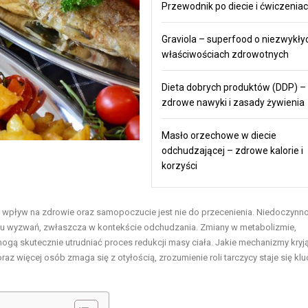
Przewodnik po diecie i ćwiczenia
Graviola – superfood o niezwykły
właściwościach zdrowotnych
Dieta dobrych produktów (DDP) –
zdrowe nawyki i zasady żywienia
Masło orzechowe w diecie
odchudzającej – zdrowe kalorie i
korzyści
ch wpływ na zdrowie oraz samopoczucie jest nie do przecenienia. Niedoczynn
ielu wyzwań, zwłaszcza w kontekście odchudzania. Zmiany w metabolizmie,
gą skutecznie utrudniać proces redukcji masy ciała. Jakie mechanizmy kryją
oraz więcej osób zmaga się z otyłością, zrozumienie roli tarczycy staje się k