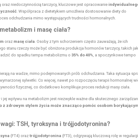
 oraz niedoczynnością tarczycy, kluczowe jest opracowanie
indywidualneg
zyczność
. Współpraca z dietetykiem umożliwia dostosowanie diety do
proces odchudzania mimo występujących trudności hormonalnych.
metabolizm i masę ciała?
zm
oraz
masę ciała
. Osoby z tym schorzeniem często zauważają, że ich
ego stanu rzeczy może być obniżona produkcja hormonów tarczycy, takich ja
wadzić do spadku tempa metabolizmu o
35% do 40%
, a spoczynkowe tempo
bierają na wadze, mimo podejmowanych prób odchudzania. Taka sytuacja spra
 wymarzonej sylwetki. Co więcej, nawet po rozpoczęciu terapii hormonalnej wi
tywności fizycznej, co dodatkowo komplikuje proces redukcji masy ciała.
i jej wpływu na metabolizm jest niezwykle ważne dla skutecznego zarządzan
o z zdrowym stylem życia może znacząco pomóc osobom borykającym 
wagi: TSH, tyroksyna i trójjodotyronina?
ksyna
(FT4) oraz
trójjodotyronina
(FT3), odgrywają kluczową rolę w regulacji