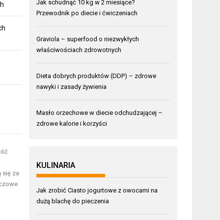
Jak schudnąć 10 kg w 2 miesiące?
ch
Przewodnik po diecie i ćwiczeniach
ch
Graviola – superfood o niezwykłych
właściwościach zdrowotnych
Dieta dobrych produktów (DDP) – zdrowe
nawyki i zasady żywienia
Masło orzechowe w diecie odchudzającej –
zdrowe kalorie i korzyści
ość
KULINARIA
 się za
luczowe
Jak zrobić Ciasto jogurtowe z owocami na
dużą blachę do pieczenia